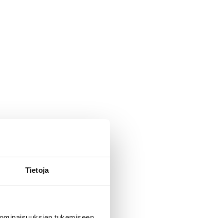
Tietoja
 ominaisuuksien tukemiseen