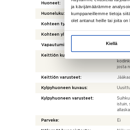
Huoneet:
1 h + k
ja kävijämäärämme analysoim
kumppaneillemme tietoja siitä
Huoneluku:
1
olet antanut heille tai joita o
Kohteen tyyppi:
Kerros
Kohteen yleiskunto:
Tyydy
Kiellä
Vapautuminen:
30.06
Keittiön kuvaus:
Alkupe
kodink
josta 
Keittiön varusteet:
Jääkaap
Kylpyhuoneen kuvaus:
Uusitt
Kylpyhuoneen varusteet:
Suihku
istuin,
allask
Parveke:
Ei