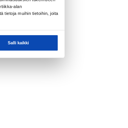
tiikka-alan
ietoja muihin tietoihin, joita
Salli kaikki