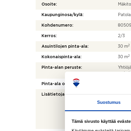
Osoite:
Mäkito
Kaupunginosa/kylä:
Patola
Kohdenumero:
8050
Kerros:
2/3
2
Asuintilojen pinta-ala:
30 m
2
Kokonaispinta-ala:
30 m
Pinta-alan peruste:
Yhtiöj
mukai
Pinta-ala on tarkistusmitattu:
Ei
Lisätietoja pinta-alasta:
Ei tar
kohtei
Suostumus
olenna
mittau
laskett
Tämä sivusto käyttää eväste
olla e
Käytämme evästeitä tarjoama