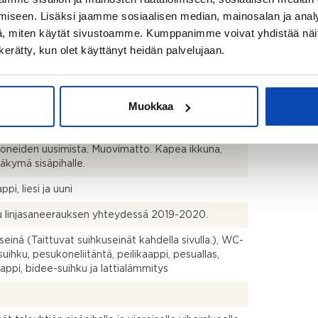
k
iseen. Lisäksi jaamme sosiaalisen median, mainosalan ja analy
, miten käytät sivustoamme. Kumppanimme voivat yhdistää näitä t
n kerätty, kun olet käyttänyt heidän palvelujaan.
talo
ttävä
Muokkaa
.2026
räiskuntoinen keittokomero, kaipaa kaapistojen ja
oneiden uusimista. Muovimatto. Kapea ikkuna,
näkymä sisäpihalle.
pi, liesi ja uuni
u linjasaneerauksen yhteydessä 2019-2020.
seinä (Taittuvat suihkuseinät kahdella sivulla.), WC-
 suihku, pesukoneliitäntä, peilikaappi, pesuallas,
aappi, bidee-suihku ja lattialämmitys