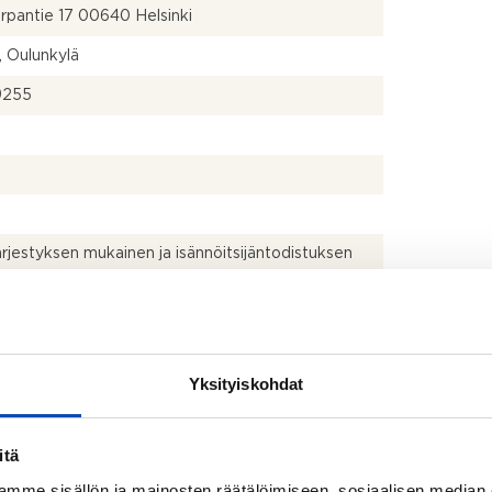
rpantie 17 00640 Helsinki
, Oulunkylä
9255
ärjestyksen mukainen ja isännöitsijäntodistuksen
nen
kistusmitattu. Pinta-alat saattavat tämän ikäisissä
ssa (yhtiö rekisteröity ennen 01.01.1992) poiketa
Yksityiskohdat
isestikin asuinrakennusten nykyisten
stapojen ja standardien (SFS 5139) mukaan
avasta asuintilojen pinta-alasta. Pinta-ala voi siis
itä
dellä mainittua pienempi tai suurempi.
mme sisällön ja mainosten räätälöimiseen, sosiaalisen median