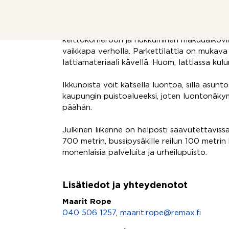
viimeistellyn ilmeen.
Vaikka kyseessä on yksiö, on toiminnot rajatt
keittokomeroon ja nukkuminen makuualkovii
vaikkapa verholla. Parkettilattia on mukav
lattiamateriaali kävellä. Huom, lattiassa kulu
Ikkunoista voit katsella luontoa, sillä asunto
kaupungin puistoalueeksi, joten luontonäky
päähän.
Julkinen liikenne on helposti saavutettaviss
700 metrin, bussipysäkille reilun 100 metri
monenlaisia palveluita ja urheilupuisto.
Lisätiedot ja yhteydenotot
Maarit Rope
040 506 1257
,
maarit.rope@remax.fi