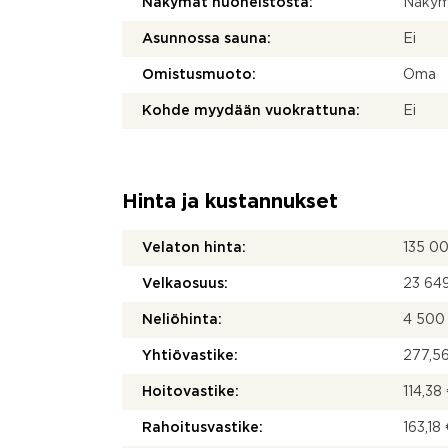
Näkymät huoneistosta:
Näkymä
Asunnossa sauna:
Ei
Omistusmuoto:
Oma
Kohde myydään vuokrattuna:
Ei
Hinta ja kustannukset
Velaton hinta:
135 0
Velkaosuus:
23 64
Neliöhinta:
4 500
Yhtiövastike:
277,56
Hoitovastike:
114,38
Rahoitusvastike:
163,18