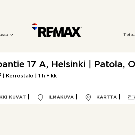
assa
Tieto
antie 17 A, Helsinki | Patola, 
2
| Kerrostalo | 1 h + kk
KKI KUVAT
ILMAKUVA
KARTTA
Kohdetyyppi