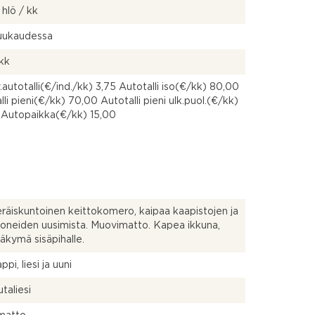
 hlö / kk
kuukaudessa
 kk
.autotalli(€/ind./kk) 3,75 Autotalli iso(€/kk) 80,00
lli pieni(€/kk) 70,00 Autotalli pieni ulk.puol.(€/kk)
 Autopaikka(€/kk) 15,00
räiskuntoinen keittokomero, kaipaa kaapistojen ja
oneiden uusimista. Muovimatto. Kapea ikkuna,
näkymä sisäpihalle.
pi, liesi ja uuni
taliesi