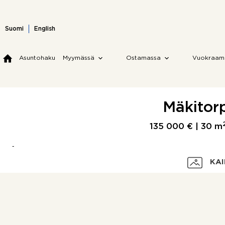
Skip
to
content
Suomi
English
Asuntohaku
Myymässä
Ostamassa
Vuokraam
Mäkitorp
135 000 € |
30 m
KAI
Velaton hinta
Myyntihinta