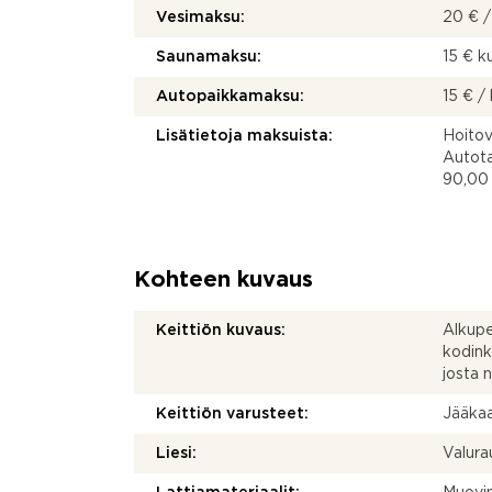
Vesimaksu:
20 € /
Saunamaksu:
15 € 
Autopaikkamaksu:
15 € /
Lisätietoja maksuista:
Hoitov
Autota
90,00
Kohteen kuvaus
Keittiön kuvaus:
Alkupe
kodink
josta 
Keittiön varusteet:
Jääkaap
Liesi:
Valurau