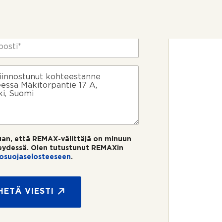
uan, että REMAX-välittäjä on minuun
eydessä. Olen tutustunut REMAXin
tosuojaselosteeseen
.
HETÄ VIESTI