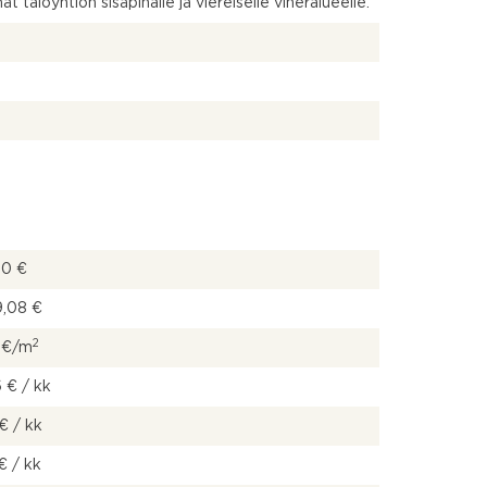
t taloyhtiön sisäpihalle ja viereiselle viheralueelle.
00 €
9,08 €
2
 €/m
 € / kk
 € / kk
 € / kk