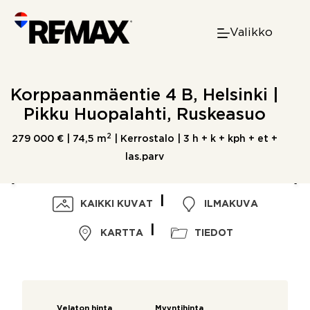
Skip
to
Valikko
content
Korppaanmäentie 4 B, Helsinki |
Pikku Huopalahti, Ruskeasuo
2
279 000 € |
74,5 m
| Kerrostalo | 3 h + k + kph + et +
las.parv
KAIKKI KUVAT
ILMAKUVA
KARTTA
TIEDOT
Velaton hinta
Myyntihinta