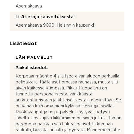
Asemakaava
Lisätietoja kaavoituksesta:
Asemakaava 9090, Helsingin kaupunki
Lisätiedot
LÄHIPALVELUT
Paikallistiedot:
Korppaanmäentie 4 sijaitsee aivan alueen parhaalla
pelipaikalla: täällä asut omassa rauhassa, mutta silti
aivan kaikessa ytimessä. Pikku-Huopalahti on
tunnettu persoonallisesta, värikkäästä
arkkitehtuuristaan ja yhteisöllisestä ilmapiiristään. Se
on vähän kuin oma pieni kylänsä Helsingin sisällä.
Ruokakaupat ja muut palvelut löytyvät tietysti
läheltä. Jos sujuva liikkuminen on sinun juttusi, tämän
parempaa paikkaa saa hakea: pääset liikkumaan
ratikalla, bussilla, autolla ja pyörällä. Mannerheimintie