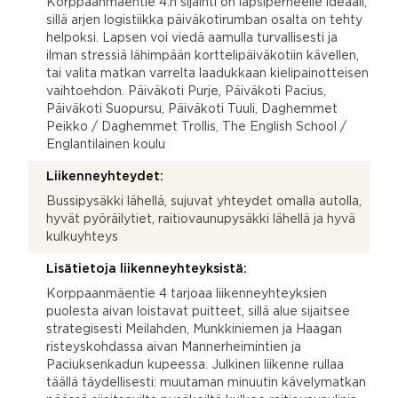
Korppaanmäentie 4:n sijainti on lapsiperheelle ideaali,
sillä arjen logistiikka päiväkotirumban osalta on tehty
helpoksi. Lapsen voi viedä aamulla turvallisesti ja
ilman stressiä lähimpään korttelipäiväkotiin kävellen,
tai valita matkan varrelta laadukkaan kielipainotteisen
vaihtoehdon. Päiväkoti Purje, Päiväkoti Pacius,
Päiväkoti Suopursu, Päiväkoti Tuuli, Daghemmet
Peikko / Daghemmet Trollis, The English School /
Englantilainen koulu
Liikenneyhteydet:
Bussipysäkki lähellä, sujuvat yhteydet omalla autolla,
hyvät pyöräilytiet, raitiovaunupysäkki lähellä ja hyvä
kulkuyhteys
Lisätietoja liikenneyhteyksistä:
Korppaanmäentie 4 tarjoaa liikenneyhteyksien
puolesta aivan loistavat puitteet, sillä alue sijaitsee
strategisesti Meilahden, Munkkiniemen ja Haagan
risteyskohdassa aivan Mannerheimintien ja
Paciuksenkadun kupeessa. Julkinen liikenne rullaa
täällä täydellisesti: muutaman minuutin kävelymatkan