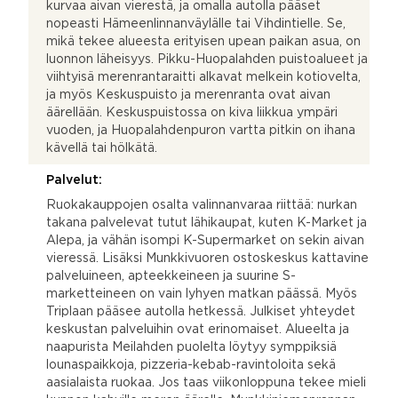
kurvaa aivan vierestä, ja omalla autolla pääset
nopeasti Hämeenlinnanväylälle tai Vihdintielle. Se,
mikä tekee alueesta erityisen upean paikan asua, on
luonnon läheisyys. Pikku-Huopalahden puistoalueet ja
viihtyisä merenrantaraitti alkavat melkein kotiovelta,
ja myös Keskuspuisto ja merenranta ovat aivan
äärellään. Keskuspuistossa on kiva liikkua ympäri
vuoden, ja Huopalahdenpuron vartta pitkin on ihana
kävellä tai hölkätä.
Palvelut:
Ruokakauppojen osalta valinnanvaraa riittää: nurkan
takana palvelevat tutut lähikaupat, kuten K-Market ja
Alepa, ja vähän isompi K-Supermarket on sekin aivan
vieressä. Lisäksi Munkkivuoren ostoskeskus kattavine
palveluineen, apteekkeineen ja suurine S-
marketteineen on vain lyhyen matkan päässä. Myös
Triplaan pääsee autolla hetkessä. Julkiset yhteydet
keskustan palveluihin ovat erinomaiset. Alueelta ja
naapurista Meilahden puolelta löytyy symppiksiä
lounaspaikkoja, pizzeria-kebab-ravintoloita sekä
aasialaista ruokaa. Jos taas viikonloppuna tekee mieli