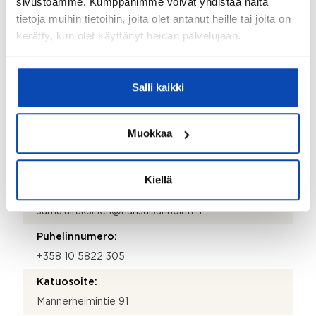
sivustoamme. Kumppanimme voivat yhdistää näitä
Kiinteistönhoidosta vastaa:
tietoja muihin tietoihin, joita olet antanut heille tai joita on
Huoltoyhtiö
kerätty, kun olet käyttänyt heidän palvelujaan.
Lisätietoja kiinteistönhoidosta:
Kiinteistöhuolto Seppo Saksa Oy
Salli kaikki
Isännöitsijätoimisto:
Hansa Isännöinti Oy
Muokkaa
Isännöitsijän nimi:
Samu Airaksinen
Kiellä
Sähköposti:
samu.airaksinen@hansaisannointi.fi
Puhelinnumero:
+358 10 5822 305
Katuosoite:
Mannerheimintie 91