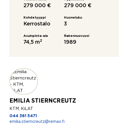
279 000 €
279 000 €
Kohdetyyppi
Huoneluku
Kerrostalo
3
Asuinpinta-ala
Rakennusvuosi
2
74,5 m
1989
EMILIA STIERNCREUTZ
KTM, KiLAT
044 381 5471
emilia.stierncreutz@remax.fi