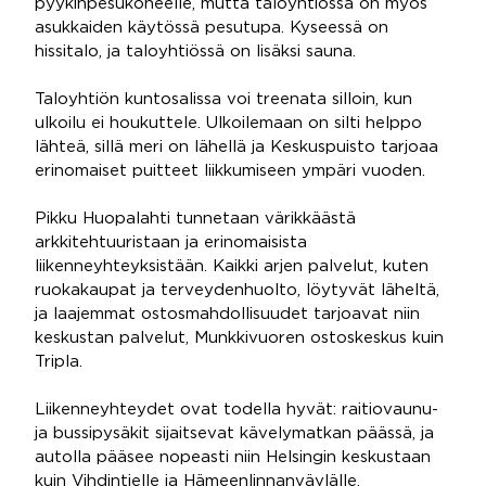
pyykinpesukoneelle, mutta taloyhtiössä on myös
asukkaiden käytössä pesutupa. Kyseessä on
hissitalo, ja taloyhtiössä on lisäksi sauna.
Taloyhtiön kuntosalissa voi treenata silloin, kun
ulkoilu ei houkuttele. Ulkoilemaan on silti helppo
lähteä, sillä meri on lähellä ja Keskuspuisto tarjoaa
erinomaiset puitteet liikkumiseen ympäri vuoden.
Pikku Huopalahti tunnetaan värikkäästä
arkkitehtuuristaan ja erinomaisista
liikenneyhteyksistään. Kaikki arjen palvelut, kuten
ruokakaupat ja terveydenhuolto, löytyvät läheltä,
ja laajemmat ostosmahdollisuudet tarjoavat niin
keskustan palvelut, Munkkivuoren ostoskeskus kuin
Tripla.
Liikenneyhteydet ovat todella hyvät: raitiovaunu-
ja bussipysäkit sijaitsevat kävelymatkan päässä, ja
autolla pääsee nopeasti niin Helsingin keskustaan
kuin Vihdintielle ja Hämeenlinnanväylälle.