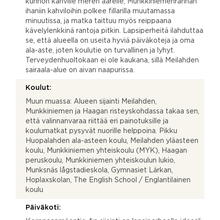
kunnon kahville meren äärelle, Munkkiniemenrannan
ihaniin kahviloihin polkee fillarilla muutamassa
minuutissa, ja matka taittuu myös reippaana
kävelylenkkinä rantoja pitkin. Lapsiperheitä ilahduttaa
se, että alueella on useita hyviä päiväkoteja ja oma
ala-aste, joten koulutie on turvallinen ja lyhyt.
Terveydenhuoltokaan ei ole kaukana, sillä Meilahden
sairaala-alue on aivan naapurissa.
Koulut:
Muun muassa: Alueen sijainti Meilahden,
Munkkiniemen ja Haagan risteyskohdassa takaa sen,
että valinnanvaraa riittää eri painotuksille ja
koulumatkat pysyvät nuorille helppoina. Pikku
Huopalahden ala-asteen koulu, Meilahden yläasteen
koulu, Munkkiniemen yhteiskoulu (MYK), Haagan
peruskoulu, Munkkiniemen yhteiskoulun lukio,
Munksnäs lågstadieskola, Gymnasiet Lärkan,
Hoplaxskolan, The English School / Englantilainen
koulu
Päiväkoti: