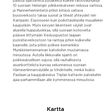
päässä sijaitsevilta pysäkeiltä kulkee raitiovaunulinja
10 suoraan Helsingin ydinkeskukseen reilussa vartissa,
ja Mannerheimintietä pitkin kiitävä valtava
bussiverkosto takaa suorat ja tiheät yhteydet niin
Kamppiin, Espooseen kuin poikittaislinjoilla muuallekin
kaupunkiin. Myös kevyen liikenteen väylät ovat
alueella huippuluokkaa, sillä suoraan kotiovelta
pääsee liittymään Keskuspuiston laajaan
pyörätieverkostoon tai rantoja pitkin kulkeville
baanoille, joita pitkin polkee esimerkiksi
Munkkiniemenrannan kahviloihin muutamassa
minuutissa. Autolla liikkuvalle sijainti on
poikkeuksellisen sujuva, sillä rauhallisesta
asuinkorttelista kurvaa sekunneissa suoraan
Hämeenlinnanväylälle ja Vihdintielle, minkä lisäksi
Pasilaan ja kauppakeskus Triplan kattaviin palveluihin
ajaa parhaimmillaan alle kymmenessä minuutissa.
Kartta