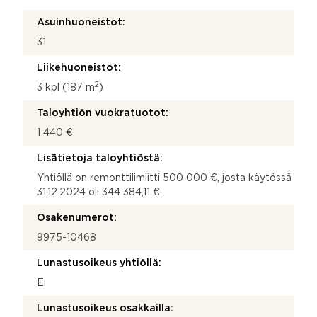
Asuinhuoneistot:
31
Liikehuoneistot:
2
3 kpl (187 m
)
Taloyhtiön vuokratuotot:
1 440 €
Lisätietoja taloyhtiöstä:
Yhtiöllä on remonttilimiitti 500 000 €, josta käytössä
31.12.2024 oli 344 384,11 €.
Osakenumerot:
9975-10468
Lunastusoikeus yhtiöllä:
Ei
Lunastusoikeus osakkailla: