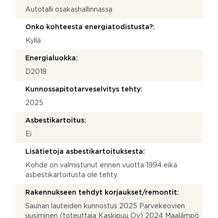
Autotalli osakashallinnassa
Onko kohteesta energiatodistusta?:
Kyllä
Energialuokka:
D2018
Kunnossapitotarveselvitys tehty:
2025
Asbestikartoitus:
Ei
Lisätietoja asbestikartoituksesta:
Kohde on valmistunut ennen vuotta 1994 eikä
asbestikartoitusta ole tehty.
Rakennukseen tehdyt korjaukset/remontit:
Saunan lauteiden kunnostus 2025 Parvekeovien
uusiminen (toteuttaja Kaskipuu Oy) 2024 Maalämpö