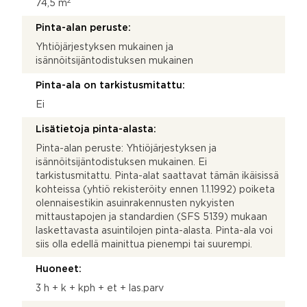
2
74,5 m
Pinta-alan peruste:
Yhtiöjärjestyksen mukainen ja
isännöitsijäntodistuksen mukainen
Pinta-ala on tarkistusmitattu:
Ei
Lisätietoja pinta-alasta:
Pinta-alan peruste: Yhtiöjärjestyksen ja
isännöitsijäntodistuksen mukainen. Ei
tarkistusmitattu. Pinta-alat saattavat tämän ikäisissä
kohteissa (yhtiö rekisteröity ennen 1.1.1992) poiketa
olennaisestikin asuinrakennusten nykyisten
mittaustapojen ja standardien (SFS 5139) mukaan
laskettavasta asuintilojen pinta-alasta. Pinta-ala voi
siis olla edellä mainittua pienempi tai suurempi.
Huoneet:
3 h + k + kph + et + las.parv