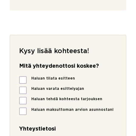
Kysy lisää kohteesta!
Mitä yhteydenottosi koskee?
M
Haluan tilata esitteen
i
t
Haluan varata esittelyajan
ä
Haluan tehdä kohteesta tarjouksen
y
h
Haluan maksuttoman arvion asunnostani
t
e
y
Yhteystietosi
d
e