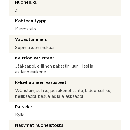
Huoneluku:
3
Kohteen tyyppi:
Kerrostalo
Vapautuminen:
Sopimuksen mukaan
Keittiön varusteet:
Jääkaappi, erillinen pakastin, uuni, liesi ja
astianpesukone
Kylpyhuoneen varusteet:
WC-istuin, suihku, pesukoneliitäntä, bidee-suihku,
peilikaappi, pesuallas ja allaskaappi
Parveke:
Kyllä
Näkymät huoneistosta: