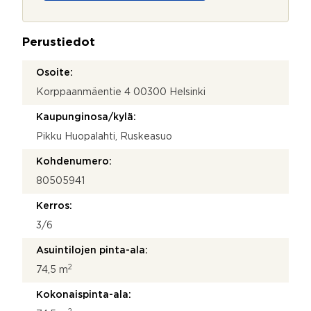
o
j
a
Perustiedot
*
Osoite:
Korppaanmäentie 4 00300 Helsinki
Kaupunginosa/kylä:
Pikku Huopalahti, Ruskeasuo
Kohdenumero:
80505941
Kerros:
3/6
Asuintilojen pinta-ala:
2
74,5 m
Kokonaispinta-ala: