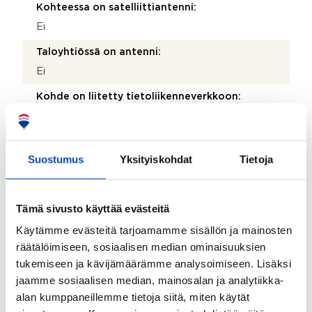
Kohteessa on satelliittiantenni:
Ei
Taloyhtiössä on antenni:
Ei
Kohde on liitetty tietoliikenneverkkoon:
Kyllä
Kohde myydään kalustettuna:
Suostumus
Yksityiskohdat
Tietoja
Ei
Taloyhtiö
Tämä sivusto käyttää evästeitä
Käytämme evästeitä tarjoamamme sisällön ja mainosten
Taloyhtiön nimi:
räätälöimiseen, sosiaalisen median ominaisuuksien
Asunto-oy Paimionkuja 1
tukemiseen ja kävijämäärämme analysoimiseen. Lisäksi
Taloyhtiön Y-tunnus:
jaamme sosiaalisen median, mainosalan ja analytiikka-
alan kumppaneillemme tietoja siitä, miten käytät
0703338-2