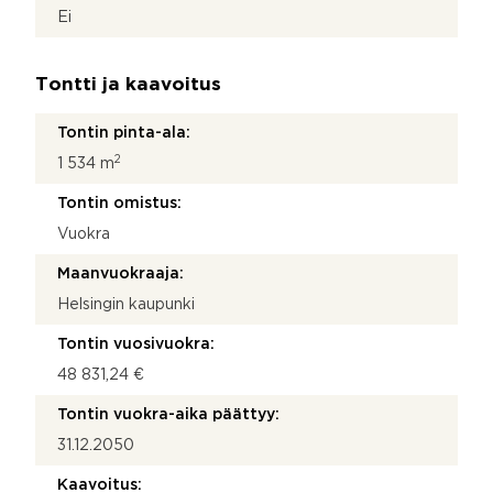
Ei
Tontti ja kaavoitus
Tontin pinta-ala:
2
1 534 m
Tontin omistus:
Vuokra
Maanvuokraaja:
Helsingin kaupunki
Tontin vuosivuokra:
48 831,24 €
Tontin vuokra-aika päättyy:
31.12.2050
Kaavoitus: