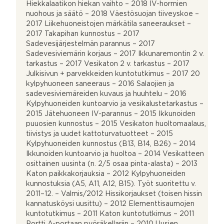
Hiekkalaatikon hiekan vaihto – 2018 IV-hormien
nuohous ja säätö – 2018 Väestösuojan tiiveyskoe –
2017 Liikehuoneistojen märkätila saneeraukset –
2017 Takapihan kunnostus – 2017
Sadevesijärjestelmän parannus – 2017
Sadevesiviemärin korjaus – 2017 Ikkunaremontin 2 v.
tarkastus – 2017 Vesikaton 2 v. tarkastus – 2017
Julkisivun + parvekkeiden kuntotutkimus – 2017 20
kylpyhuoneen saneeraus – 2016 Salaojien ja
sadevesiviemäreiden kuvaus ja huuhtelu – 2016
Kylpyhuoneiden kuntoarvio ja vesikalustetarkastus –
2015 Jätehuoneen IV-parannus – 2015 Ikkunoiden
puuosien kunnostus – 2015 Vesikaton huoltomaalaus,
tiivistys ja uudet kattoturvatuotteet – 2015
Kylpyhuoneiden kunnostus (B13, B14, B26) – 2014
Ikkunoiden kuntoarvio ja huoltoa – 2014 Vesikatteen
osittainen uusinta (n. 2/5 osaa pinta-alasta) – 2013
Katon paikkakorjauksia – 2012 Kylpyhuoneiden
kunnostuksia (A5, A11, A12, B15). Työt suoritettu v.
2011–12. – Valmis/2012 Hissikorjaukset (toisen hissin
kannatusköysi uusittu) – 2012 Elementtisaumojen
kuntotutkimus – 2011 Katon kuntotutkimus – 2011
Portti A-portaan pyöräkellariin – 2010 Uusien