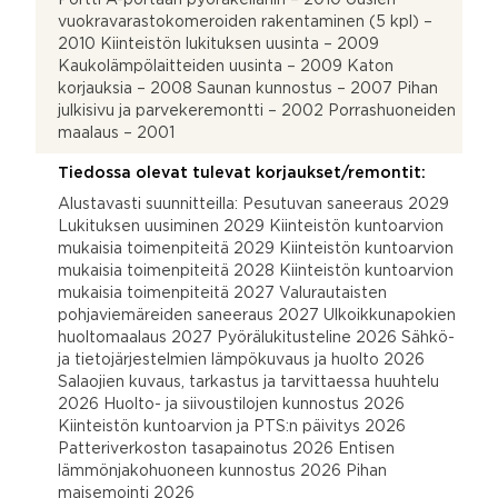
vuokravarastokomeroiden rakentaminen (5 kpl) –
2010 Kiinteistön lukituksen uusinta – 2009
Kaukolämpölaitteiden uusinta – 2009 Katon
korjauksia – 2008 Saunan kunnostus – 2007 Pihan
julkisivu ja parvekeremontti – 2002 Porrashuoneiden
maalaus – 2001
Tiedossa olevat tulevat korjaukset/remontit:
Alustavasti suunnitteilla: Pesutuvan saneeraus 2029
Lukituksen uusiminen 2029 Kiinteistön kuntoarvion
mukaisia toimenpiteitä 2029 Kiinteistön kuntoarvion
mukaisia toimenpiteitä 2028 Kiinteistön kuntoarvion
mukaisia toimenpiteitä 2027 Valurautaisten
pohjaviemäreiden saneeraus 2027 Ulkoikkunapokien
huoltomaalaus 2027 Pyörälukitusteline 2026 Sähkö-
ja tietojärjestelmien lämpökuvaus ja huolto 2026
Salaojien kuvaus, tarkastus ja tarvittaessa huuhtelu
2026 Huolto- ja siivoustilojen kunnostus 2026
Kiinteistön kuntoarvion ja PTS:n päivitys 2026
Patteriverkoston tasapainotus 2026 Entisen
lämmönjakohuoneen kunnostus 2026 Pihan
maisemointi 2026