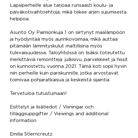
Lapsiperheille alue tarjoaa runsaasti koulu- ja
päiväkotivaihtoehtoja, mikä tekee arjen sujumisesta
helppoa.
Asunto Oy Paimionkuja 1 on siirtynyt maalämpöön
ja hyödyntää myös aurinkovoimaa, mikä auttaa
pitämään lämmityskulut maltillisina myös
tulevaisuudessa. Taloyhtiössä on lisäksi toteutettu
merkittäviä remontteja: julkisivu, parvekkeet ja hissit
on kunnostettu vuonna 2021. Tämä koti sopii hyvin
niin perheille kuin pariskunnille, jotka arvostavat
toimivaa pohjaratkaisua ja keskeistä sijaintia.
Tervetuloa tutustumaan!
Esittelyt ja lisätiedot / Visningar och
tilläggsuppgifter / Viewings and additional
information
Emilia Stierncreutz