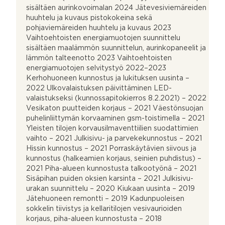
sisältäen aurinkovoimalan 2024 Jätevesiviemäreiden
huuhtelu ja kuvaus pistokokeina sekä
pohjaviemäreiden huuhtelu ja kuvaus 2023
Vaihtoehtoisten energiamuotojen suunnittelu
sisältäen maalämmön suunnittelun, aurinkopaneelit ja
lämmön talteenotto 2023 Vaihtoehtoisten
energiamuotojen selvitystyö 2022–2023
Kerhohuoneen kunnostus ja lukituksen uusinta –
2022 Ulkovalaistuksen päivittäminen LED-
valaistukseksi (kunnossapitokierros 8.2.2021) – 2022
Vesikaton puutteiden korjaus – 2021 Väestönsuojan
puhelinliittymän korvaaminen gsm-toistimella – 2021
Yleisten tilojen korvausilmaventtiilien suodattimien
vaihto – 2021 Julkisivu- ja parvekekunnostus – 2021
Hissin kunnostus – 2021 Porraskäytävien siivous ja
kunnostus (halkeamien korjaus, seinien puhdistus) –
2021 Piha-alueen kunnostusta talkootyönä – 2021
Sisäpihan puiden oksien karsinta – 2021 Julkisivu-
urakan suunnittelu – 2020 Kiukaan uusinta – 2019
Jätehuoneen remontti – 2019 Kadunpuoleisen
sokkelin tiivistys ja kellaritilojen vesivaurioiden
korjaus, piha-alueen kunnostusta – 2018