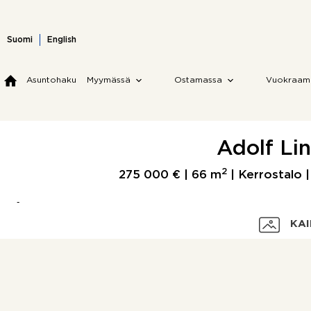
Skip
to
content
Suomi
English
Asuntohaku
Myymässä
Ostamassa
Vuokraam
Adolf Lin
2
275 000 € |
66 m
| Kerrostalo |
KAI
Velaton hinta
Myyntihinta