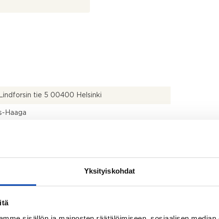
Lindforsin tie 5 00400 Helsinki
is-Haaga
796
Yksityiskohdat
itä
mme sisällön ja mainosten räätälöimiseen, sosiaalisen median
ärjestyksen mukainen ja isännöitsijäntodistuksen