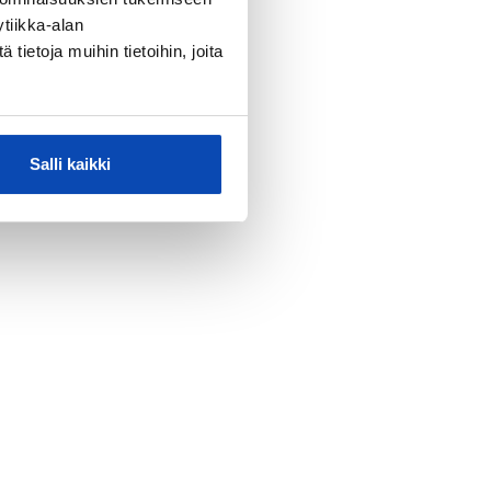
tiikka-alan
ietoja muihin tietoihin, joita
Salli kaikki