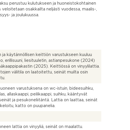
ksu perustuu kulutukseen ja huoneistokohtainen
s veloitetaan osakkailta neljästi vuodessa, maalis-,
 syys- ja joulukuussa.
n ja käytännöllisen keittiön varustukseen kuuluu
so, erillisuuni, liesituuletin, astianpesukone (2024)
ääkaappipakastin (2025). Keittiössä on vinyylilattia.
ojen välitila on laatoitettu, seinät muilta osin
tu.
uoneen varustuksena on wc-istuin, bideesuihku,
las, allaskaappi, peilikaappi, suihku, kääntyvät
seinät ja pesukoneliitäntä. Lattia on laattaa, seinät
keloitu, katto on puupanelia.
neen lattia on vinyyliä, seinät on maalattu.