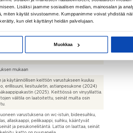
nen
iseen. Lisäksi jaamme sosiaalisen median, mainosalan ja analy
, miten käytät sivustoamme. Kumppanimme voivat yhdistää näitä t
n kerätty, kun olet käyttänyt heidän palvelujaan.
k + kph + vh + lasitettu parveke
Muokkaa
talo
uksen mukaan
n ja käytännöllisen keittiön varustukseen kuuluu
so, erillisuuni, liesituuletin, astianpesukone (2024)
ääkaappipakastin (2025). Keittiössä on vinyylilattia.
ojen välitila on laatoitettu, seinät muilta osin
tu.
uoneen varustuksena on wc-istuin, bideesuihku,
las, allaskaappi, peilikaappi, suihku, kääntyvät
seinät ja pesukoneliitäntä. Lattia on laattaa, seinät
keloitu, katto on puupanelia.