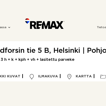
assa
Tieto
dforsin tie 5 B, Helsinki | Poh
 3 h + k + kph + vh + lasitettu parveke
KKI KUVAT
ILMAKUVA
KARTTA
Kohdetyyppi