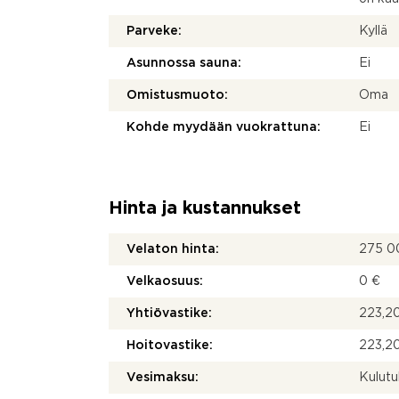
Parveke:
Kyllä
Asunnossa sauna:
Ei
Omistusmuoto:
Oma
Kohde myydään vuokrattuna:
Ei
Hinta ja kustannukset
Velaton hinta:
275 0
Velkaosuus:
0 €
Yhtiövastike:
223,20
Hoitovastike:
223,20
Vesimaksu:
Kulut