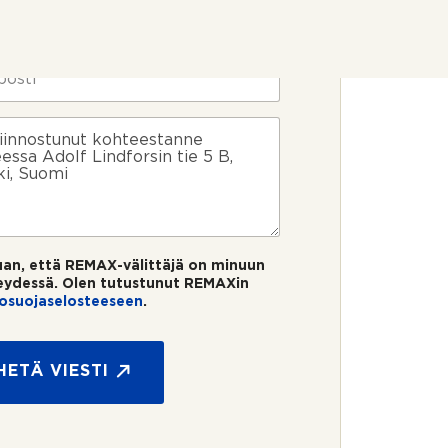
uan, että REMAX-välittäjä on minuun
eydessä. Olen tutustunut REMAXin
tosuojaselosteeseen
.
HETÄ VIESTI