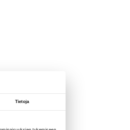
Tietoja
 ominaisuuksien tukemiseen