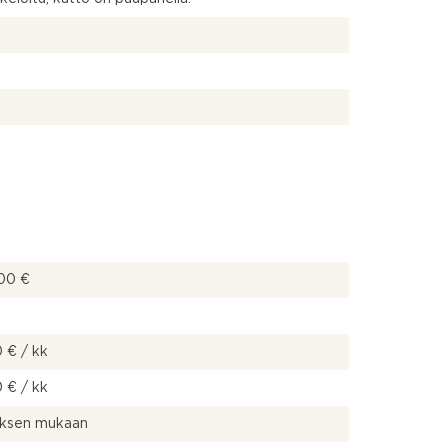
00 €
 € / kk
 € / kk
uksen mukaan