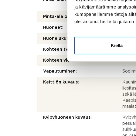
mukai
ja kävijämäärämme analysoim
kumppaneillemme tietoja siitä
Pinta-ala on tarkistusmitattu:
Ei
olet antanut heille tai joita o
Huoneet:
3 h + 
Huoneluku:
3
Kiellä
Kohteen tyyppi:
Kerros
Kohteen yleiskunto:
Hyvä
Vapautuminen:
Sopim
Keittiön kuvaus:
Kaunii
liesita
sekä j
Kaapist
maalat
Kylpyhuoneen kuvaus:
Kylpyh
pesual
suihku
on kaa