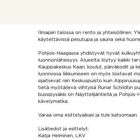
remontit on toteutettu ajallaan. Viimeisimp
parvekeremontti ja tulevaisuuden parannuks
säilymisen myös jatkossa.
Ilmapiiri talossa on rento ja yhteisöllinen. Yl
käytettävissä pesutupa ja sauna sekä huone
Pohjois-Haagassa yhdistyvät hyvät kulkuyhte
luonnonläheisyys. Alueelta löytyy kaikki tar
Kauppakeskus Kaari, koulut, päiväkodit ja ki
luonnossa liikkumiseen on myös loistavat mah
sijaitsevat niin Keskuspuisto kuin Alppiruus
tietä myötäilevä viihtyisä Runar Schildtin p
bussipysäkki on Näyttelijäntiellä ja Pohjois
kävelymatka.
Varaa oma esittelyaikasi ja tule katsomaan.
Lisätiedot ja esittelyt:
Katja Helminen, LKV