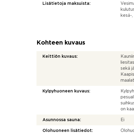
Lisätietoja maksuista:
Vesima
kulutu
kesä-,
Kohteen kuvaus
Keittiön kuvaus:
Kaunii
liesita
sekä j
Kaapist
maalat
Kylpyhuoneen kuvaus:
Kylpyh
pesual
suihku
on kaa
Asunnossa sauna:
Ei
Olohuoneen lisätiedot:
Olohuo