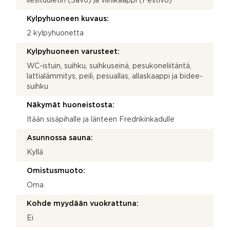
liesituuletin (Savo) ja viinikaappi (Festivo)
Kylpyhuoneen kuvaus:
2 kylpyhuonetta
Kylpyhuoneen varusteet:
WC-istuin, suihku, suihkuseinä, pesukoneliitäntä,
lattialämmitys, peili, pesuallas, allaskaappi ja bidee-
suihku
Näkymät huoneistosta:
Itään sisäpihalle ja länteen Fredrikinkadulle
Asunnossa sauna:
Kyllä
Omistusmuoto:
Oma
Kohde myydään vuokrattuna:
Ei