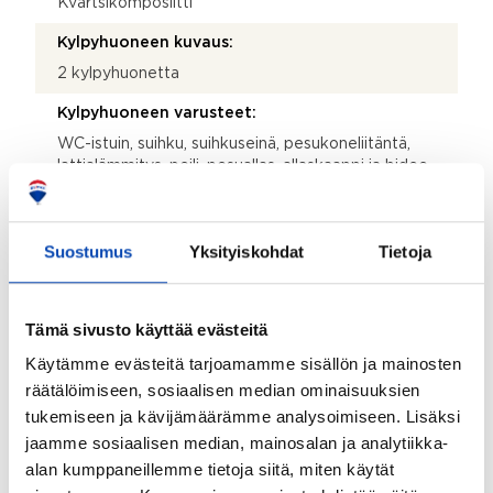
Kvartsikomposiitti
Kylpyhuoneen kuvaus:
2 kylpyhuonetta
Kylpyhuoneen varusteet:
WC-istuin, suihku, suihkuseinä, pesukoneliitäntä,
lattialämmitys, peili, pesuallas, allaskaappi ja bidee-
suihku
Lattiamateriaalit:
Suostumus
Yksityiskohdat
Tietoja
Laatta
Seinämateriaalit:
Tämä sivusto käyttää evästeitä
Kaakeli
Käytämme evästeitä tarjoamamme sisällön ja mainosten
Asunnossa sauna:
räätälöimiseen, sosiaalisen median ominaisuuksien
Kyllä
tukemiseen ja kävijämäärämme analysoimiseen. Lisäksi
Kiuas:
jaamme sosiaalisen median, mainosalan ja analytiikka-
alan kumppaneillemme tietoja siitä, miten käytät
Sähkökiuas