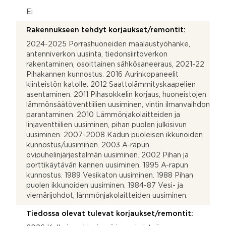
Ei
Rakennukseen tehdyt korjaukset/remontit:
2024-2025 Porrashuoneiden maalaustyöhanke,
antenniverkon uusinta, tiedonsiirtoverkon
rakentaminen, osoittainen sähkösaneeraus, 2021-22
Pihakannen kunnostus. 2016 Aurinkopaneelit
kiinteistön katolle. 2012 Saattolämmityskaapelien
asentaminen. 2011 Pihasokkelin korjaus, huoneistojen
lämmönsäätöventtiilien uusiminen, vintin ilmanvaihdon
parantaminen. 2010 Lämmönjakolaitteiden ja
linjaventtiilien uusiminen, pihan puolen julkisivun
uusiminen. 2007-2008 Kadun puoleisen ikkunoiden
kunnostus/uusiminen. 2003 A-rapun
ovipuhelinjärjestelmän uusiminen. 2002 Pihan ja
porttikäytävän kannen uusiminen. 1995 A-rapun
kunnostus. 1989 Vesikaton uusiminen. 1988 Pihan
puolen ikkunoiden uusiminen. 1984-87 Vesi- ja
viemärijohdot, lämmönjakolaitteiden uusiminen.
Tiedossa olevat tulevat korjaukset/remontit: