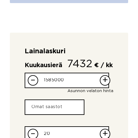
Lainalaskuri
7432
Kuukausierä
€ / kk
–
+
Asunnon velaton hinta
–
+