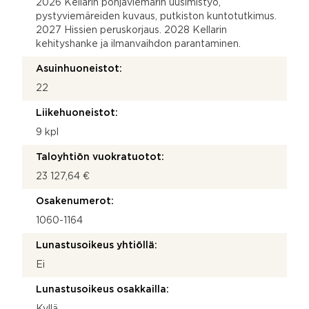
2026 Kellarin pohjaviemärin uusimistyö,
pystyviemäreiden kuvaus, putkiston kuntotutkimus.
2027 Hissien peruskorjaus. 2028 Kellarin
kehityshanke ja ilmanvaihdon parantaminen.
Asuinhuoneistot:
22
Liikehuoneistot:
9 kpl
Taloyhtiön vuokratuotot:
23 127,64 €
Osakenumerot:
1060-1164
Lunastusoikeus yhtiöllä:
Ei
Lunastusoikeus osakkailla:
Kyllä