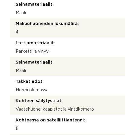
Seinämateriaalit:
Maali
Makuuhuoneiden lukumäärä:
4
Lattiamateriaalit:
Parketti ja vinyyli
Seinämateriaalit:
Maali
Takkatiedot:
Hormi olemassa
Kohteen säilytystilat:
Vaatehuone, kaapistot ja vinttikomero
Kohteessa on satelliittiantenni:
Ei