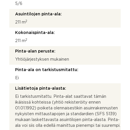
5/6
Asuintilojen pinta-ala:
2
211 m
Kokonaispinta-ala:
2
211 m
Pinta-alan peruste:
Yhtiöjärjestyksen mukainen
Pinta-ala on tarkistusmitattu:
Ei
Lisätietoja pinta-alasta:
Ei tarkistusmitattu. Pinta-alat saattavat tämän
ikäisissä kohteissa (yhtiö rekisteröity ennen
01.01.1992) poiketa olennaisestikin asuinrakennusten
nykyisten mittaustapojen ja standardien (SFS 5139)
mukaan laskettavasta asuintilojen pinta-alasta. Pinta-
ala voi siis olla edellä mainittua pienempi tai suurempi.