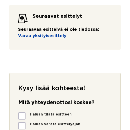
Seuraavat esittelyt
Seuraavaa esittelyä ei ole tiedossa:
Varaa yksityisesittely
Kysy lisää kohteesta!
Mitä yhteydenottosi koskee?
M
Haluan tilata esitteen
i
t
Haluan varata esittelyajan
ä