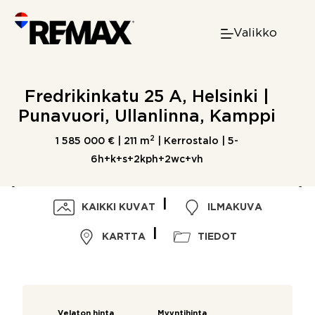
Skip
to
Valikko
content
Fredrikinkatu 25 A, Helsinki |
Punavuori, Ullanlinna, Kamppi
2
1 585 000 € |
211 m
| Kerrostalo | 5-
6h+k+s+2kph+2wc+vh
KAIKKI KUVAT
ILMAKUVA
KARTTA
TIEDOT
Velaton hinta
Myyntihinta