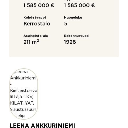
1 585 000 €
1 585 000 €
Kohdetyyppi
Huoneluku
Kerrostalo
5
Asuinpinta-ala
Rakennusvuosi
2
211 m
1928
LEENA ANKKURINIEMI