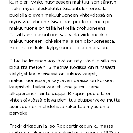
kuin pieni yksiö; huoneeseen mahtuu ison sängyn
lisäksi myös oleskelutila. Sisääntulon oikealla
puolella olevan makuuhuoneen yhteydessä on
myös vaatehuone. Sisäpihan puolen pienempi
makuuhuone on tällä hetkellä työhuoneena.
Tarvittaessa asuntoon saa vielä viidennenkin
makuuhuoneen lohkaisemalla sen olohuoneesta.
Kodissa on kaksi kylpyhuonetta ja oma sauna.
Pitkä hallimainen käytävä on näyttävä ja sillä on
pituutta melkein 13 metriä! Kodissa on runsaasti
säilytystilaa; eteisessä on liukuovikaapit,
makuuhuoneissa ja käytävän päässä on korkeat
kaapistot, lisäksi vaatehuone ja muutama
alkuperäinen kiintokaappi. B-rapun puolella on
yhteiskäytössä oleva pieni tuuletusparveke, mutta
asuntoon on mahdollista rakentaa myös oma
parveke!
Fredrikinkadun ja Iso Roobertinkadun kulmassa
sijaitseva rakennus on valmistunut vuonna 1928 ja