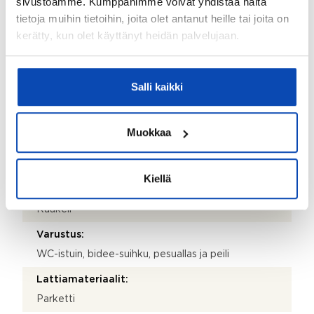
sivustoamme. Kumppanimme voivat yhdistää näitä
Lattiamateriaalit:
tietoja muihin tietoihin, joita olet antanut heille tai joita on
Laatta
kerätty, kun olet käyttänyt heidän palvelujaan.
Seinämateriaalit:
Paneeli
Salli kaikki
WC:iden lukumäärä:
2
Muokkaa
Lattiamateriaalit:
Laatta
Kiellä
Seinämateriaalit:
Kaakeli
Varustus:
WC-istuin, bidee-suihku, pesuallas ja peili
Lattiamateriaalit:
Parketti