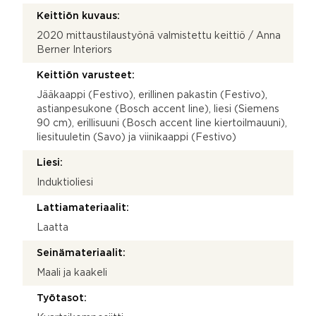
Keittiön kuvaus:
2020 mittaustilaustyönä valmistettu keittiö / Anna
Berner Interiors
Keittiön varusteet:
Jääkaappi (Festivo), erillinen pakastin (Festivo),
astianpesukone (Bosch accent line), liesi (Siemens
90 cm), erillisuuni (Bosch accent line kiertoilmauuni),
liesituuletin (Savo) ja viinikaappi (Festivo)
Liesi:
Induktioliesi
Lattiamateriaalit:
Laatta
Seinämateriaalit:
Maali ja kaakeli
Työtasot: