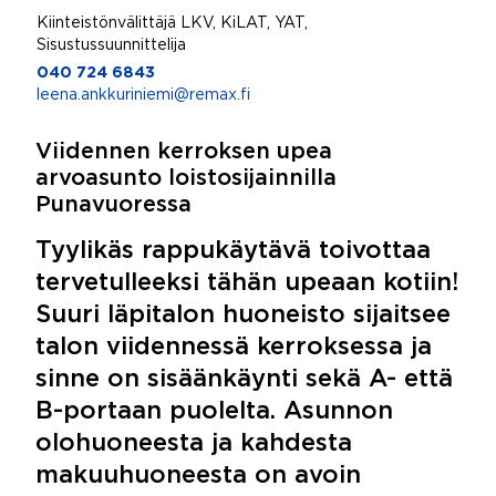
Kiinteistönvälittäjä LKV, KiLAT, YAT,
Sisustussuunnittelija
040 724 6843
leena.ankkuriniemi@remax.fi
Viidennen kerroksen upea
arvoasunto loistosijainnilla
Punavuoressa
Tyylikäs rappukäytävä toivottaa
tervetulleeksi tähän upeaan kotiin!
Suuri läpitalon huoneisto sijaitsee
talon viidennessä kerroksessa ja
sinne on sisäänkäynti sekä A- että
B-portaan puolelta. Asunnon
olohuoneesta ja kahdesta
makuuhuoneesta on avoin