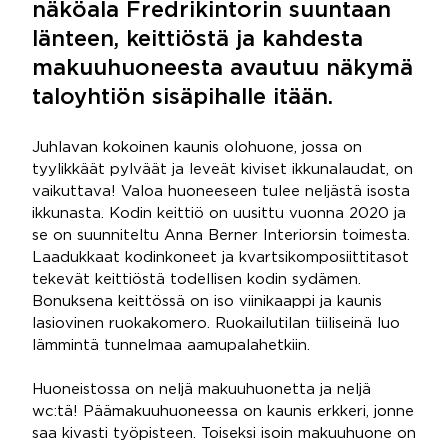
näköala Fredrikintorin suuntaan
länteen, keittiöstä ja kahdesta
makuuhuoneesta avautuu näkymä
taloyhtiön sisäpihalle itään.
Juhlavan kokoinen kaunis olohuone, jossa on
tyylikkäät pylväät ja leveät kiviset ikkunalaudat, on
vaikuttava! Valoa huoneeseen tulee neljästä isosta
ikkunasta. Kodin keittiö on uusittu vuonna 2020 ja
se on suunniteltu Anna Berner Interiorsin toimesta.
Laadukkaat kodinkoneet ja kvartsikomposiittitasot
tekevät keittiöstä todellisen kodin sydämen.
Bonuksena keittössä on iso viinikaappi ja kaunis
lasiovinen ruokakomero. Ruokailutilan tiiliseinä luo
lämmintä tunnelmaa aamupalahetkiin.
Huoneistossa on neljä makuuhuonetta ja neljä
wc:tä! Päämakuuhuoneessa on kaunis erkkeri, jonne
saa kivasti työpisteen. Toiseksi isoin makuuhuone on