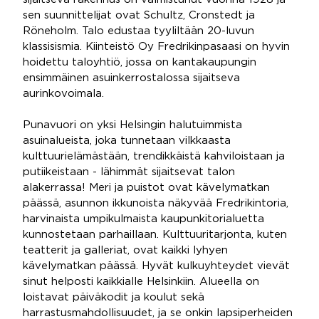
sen suunnittelijat ovat Schultz, Cronstedt ja
Röneholm. Talo edustaa tyyliltään 20-luvun
klassisismia. Kiinteistö Oy Fredrikinpasaasi on hyvin
hoidettu taloyhtiö, jossa on kantakaupungin
ensimmäinen asuinkerrostalossa sijaitseva
aurinkovoimala.
Punavuori on yksi Helsingin halutuimmista
asuinalueista, joka tunnetaan vilkkaasta
kulttuurielämästään, trendikkäistä kahviloistaan ja
putiikeistaan - lähimmät sijaitsevat talon
alakerrassa! Meri ja puistot ovat kävelymatkan
päässä, asunnon ikkunoista näkyvää Fredrikintoria,
harvinaista umpikulmaista kaupunkitorialuetta
kunnostetaan parhaillaan. Kulttuuritarjonta, kuten
teatterit ja galleriat, ovat kaikki lyhyen
kävelymatkan päässä. Hyvät kulkuyhteydet vievät
sinut helposti kaikkialle Helsinkiin. Alueella on
loistavat päiväkodit ja koulut sekä
harrastusmahdollisuudet, ja se onkin lapsiperheiden