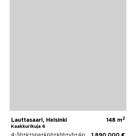
2
Lauttasaari, Helsinki
148 m
Kaakkurikuja 6
4-5h+k+spa+kph+khh+vh+4p
1 890 000 €