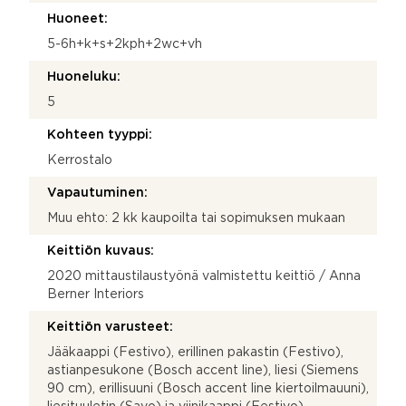
Huoneet:
5-6h+k+s+2kph+2wc+vh
Huoneluku:
5
Kohteen tyyppi:
Kerrostalo
Vapautuminen:
Muu ehto: 2 kk kaupoilta tai sopimuksen mukaan
Keittiön kuvaus:
2020 mittaustilaustyönä valmistettu keittiö / Anna
Berner Interiors
Keittiön varusteet:
Jääkaappi (Festivo), erillinen pakastin (Festivo),
astianpesukone (Bosch accent line), liesi (Siemens
90 cm), erillisuuni (Bosch accent line kiertoilmauuni),