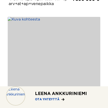
arv+at+ap+venepaikka
LEENA ANKKURINIEMI
OTA YHTEYTTÄ