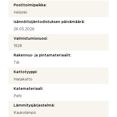
Postitoimipaikka:
Helsinki
Isännöitsijäntodistuksen päivämäärä:
26.05.2026
Valmistumisvuosi:
1928
Rakennus- ja pintamateriaalit:
Tiili
Kattotyyppi:
Harjakatto
Katemateriaali:
Pelti
Lämmitysjärjestelmä:
Kaukolämpö