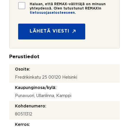
*
*
T
Haluan, että REMAX-välittäjä on minuun
i
yhteydessä. Olen tutustunut REMAXin
tietosuojaselosteeseen
.
e
t
o
s
LÄHETÄ VIESTI
u
o
j
a
Perustiedot
*
Osoite:
Fredrikinkatu 25 00120 Helsinki
Kaupunginosa/kylä:
Punavuori, Ullanlinna, Kamppi
Kohdenumero:
80511312
Kerros: