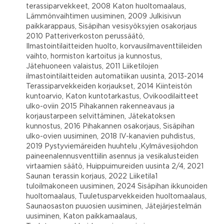
terassiparvekkeet, 2008 Katon huoltomaalaus,
Lämmönvaihtimen uusiminen, 2009 Julkisivun
paikkarappaus, Sisäpihan vesisyöksyjen osakorjaus
2010 Patteriverkoston perussäätö,
Ilmastointilaitteiden huolto, korvausilmaventtiileiden
vaihto, hormiston kartoitus ja kunnostus,
Jätehuoneen valaistus, 2011 Liiketilojen
ilmastointilaitteiden automatiikan uusinta, 2013-2014
Terassiparvekkeiden korjaukset, 2014 Kiinteistön
kuntoarvio, Katon kuntotarkastus, Ovikoodilaitteet
ulko-oviin 2015 Pihakannen rakenneavaus ja
korjaustarpeen selvittäminen, Jätekatoksen
kunnostus, 2016 Pihakannen osakorjaus, Sisäpihan
ulko-ovien uusiminen, 2018 IV-kanavien puhdistus,
2019 Pystyviemäreiden huuhtelu ,Kylmävesijohdon
paineenalennusventtiilin asennus ja vesikalusteiden
virtaamien säätö, Huippuimureiden uusinta 2/4, 2021
Saunan terassin korjaus, 2022 Liiketila1
tuloilmakoneen uusiminen, 2024 Sisäpihan ikkunoiden
huoltomaalaus, Tuuletusparvekkeiden huoltomaalaus,
Saunaosaston puuosien uusiminen, Jätejärjestelmän
uusiminen, Katon paikkamaalaus,