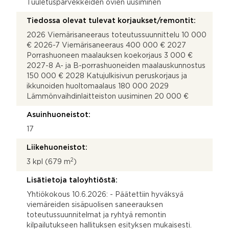
Tuuletusparvekkeiden ovien uusiminen
Tiedossa olevat tulevat korjaukset/remontit:
2026 Viemärisaneeraus toteutussuunnittelu 10 000
€ 2026-7 Viemärisaneeraus 400 000 € 2027
Porrashuoneen maalauksen koekorjaus 3 000 €
2027-8 A- ja B-porrashuoneiden maalauskunnostus
150 000 € 2028 Katujulkisivun peruskorjaus ja
ikkunoiden huoltomaalaus 180 000 2029
Lämmönvaihdinlaitteiston uusiminen 20 000 €
Asuinhuoneistot:
17
Liikehuoneistot:
2
3 kpl (679 m
)
Lisätietoja taloyhtiöstä:
Yhtiökokous 10.6.2026: - Päätettiin hyväksyä
viemäreiden sisäpuolisen saneerauksen
toteutussuunnitelmat ja ryhtyä remontin
kilpailutukseen hallituksen esityksen mukaisesti.