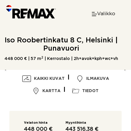
Skip
to
Valikko
content
Iso Roobertinkatu 8 C, Helsinki |
Punavuori
2
448 000 € |
57 m
| Kerrostalo | 2h+avok+kph+wc+vh
KAIKKI KUVAT
ILMAKUVA
KARTTA
TIEDOT
Velaton hinta
Myyntihinta
448 000 €
443 516,38 €