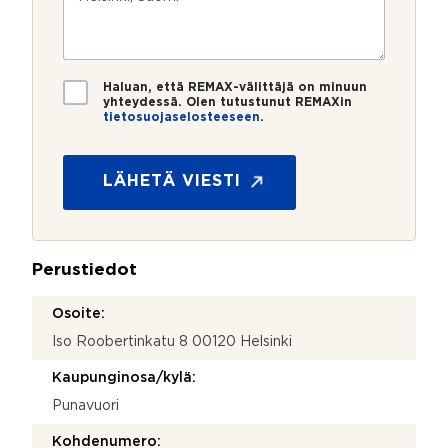
m
o
e
s
e
s
?
t
r
t
i
o
i
*
*
T
Haluan, että REMAX-välittäjä on minuun
i
yhteydessä. Olen tutustunut REMAXin
tietosuojaselosteeseen
.
e
y
t
h
o
t
s
LÄHETÄ VIESTI
e
u
y
o
d
j
e
a
n
Perustiedot
*
o
t
Osoite:
t
Iso Roobertinkatu 8 00120 Helsinki
o
s
Kaupunginosa/kylä:
i
y
Punavuori
h
t
Kohdenumero: