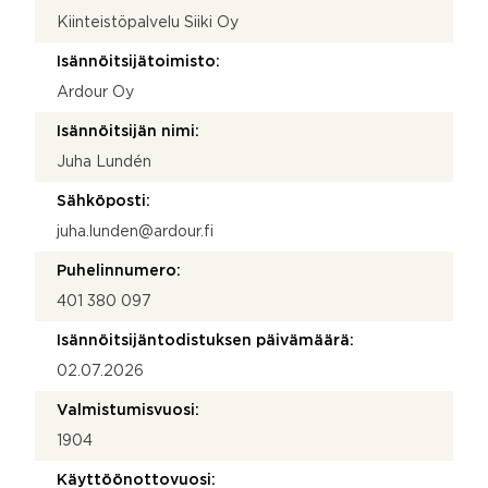
Kiinteistöpalvelu Siiki Oy
Isännöitsijätoimisto:
Ardour Oy
Isännöitsijän nimi:
Juha Lundén
Sähköposti:
juha.lunden@ardour.fi
Puhelinnumero:
401 380 097
Isännöitsijäntodistuksen päivämäärä:
02.07.2026
Valmistumisvuosi:
1904
Käyttöönottovuosi: