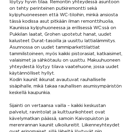
löytyy hyvin tilaa. Remontin yhteydessä asuntoon
on tehty perinteinen putkiremontti sekä
kylpyhuoneeseen että WC-tiloihin, minkä ansiosta
tässä kodissa asut pitkään ilman remonttihuolia,
Kauniissa kylpyhuoneessa ja erillisessä WC:ssä on
Pukkilan laatat, Grohen upotetut hanat, uudet
kalusteet Durat-tasoilla ja uusittu lattialämmitys.
Asunnossa on uudet tammiparkettilattiat
tammilistoineen, myös kaikki pistorasiat, katkaisimet,
valaisimet ja sähkötaulu on uusittu. Makuuhuoneen
yhteydestä löytyy tilava vaatehuone, jossa uudet
käytännölliset hyllyt.
Kodin kauniit ikkunat avautuvat rauhalliselle
sisäpihalle, mikä takaa rauhallisen asumisympäristön
keskellä kaupunkia.
Sijainti on vertaansa vailla – kaikki keskustan
palvelut, ravintolat ja kulttuurikohteet ovat
kävelymatkan päässä, samoin Kaivopuiston ja
merenrannan kauniit ulkoilureitit. Liikenneyhteydet
ovat erinomaiset, sillä läheltä löytyvät niin