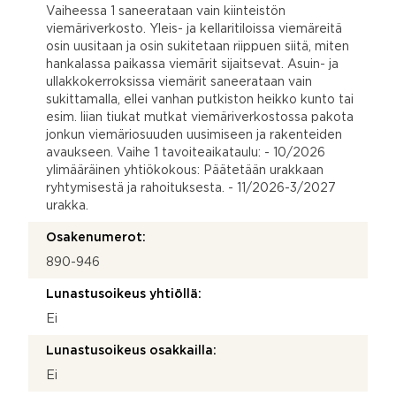
Vaiheessa 1 saneerataan vain kiinteistön
viemäriverkosto. Yleis- ja kellaritiloissa viemäreitä
osin uusitaan ja osin sukitetaan riippuen siitä, miten
hankalassa paikassa viemärit sijaitsevat. Asuin- ja
ullakkokerroksissa viemärit saneerataan vain
sukittamalla, ellei vanhan putkiston heikko kunto tai
esim. liian tiukat mutkat viemäriverkostossa pakota
jonkun viemäriosuuden uusimiseen ja rakenteiden
avaukseen. Vaihe 1 tavoiteaikataulu: - 10/2026
ylimääräinen yhtiökokous: Päätetään urakkaan
ryhtymisestä ja rahoituksesta. - 11/2026-3/2027
urakka.
Osakenumerot:
890-946
Lunastusoikeus yhtiöllä:
Ei
Lunastusoikeus osakkailla:
Ei