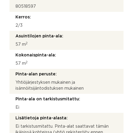
e
80518597
y
d
Kerros:
e
n
2/3
o
Asuintilojen pinta-ala:
t
t
2
57 m
o
s
Kokonaispinta-ala:
i
2
57 m
T
i
Pinta-alan peruste:
e
t
Yhtiöjärjestyksen mukainen ja
o
isännöitsijäntodistuksen mukainen
s
u
Pinta-ala on tarkistusmitattu:
o
Ei
j
a
Lisätietoja pinta-alasta:
Ei tarkistusmitattu. Pinta-alat saattavat tämän
ikäisissä kohteissa (yhtiö rekisteröity ennen