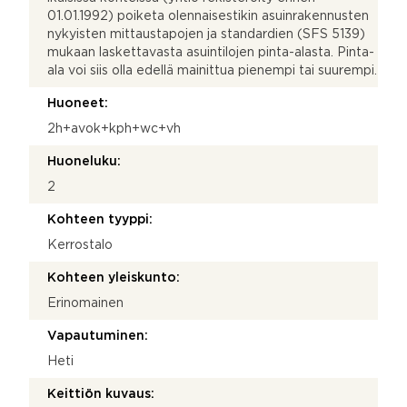
01.01.1992) poiketa olennaisestikin asuinrakennusten
nykyisten mittaustapojen ja standardien (SFS 5139)
mukaan laskettavasta asuintilojen pinta-alasta. Pinta-
ala voi siis olla edellä mainittua pienempi tai suurempi.
Huoneet:
2h+avok+kph+wc+vh
Huoneluku:
2
Kohteen tyyppi:
Kerrostalo
Kohteen yleiskunto:
Erinomainen
Vapautuminen:
Heti
Keittiön kuvaus: