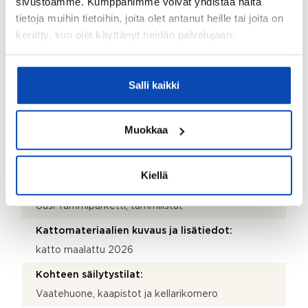
sivustoamme. Kumppanimme voivat yhdistää näitä
Seinämateriaalit:
tietoja muihin tietoihin, joita olet antanut heille tai joita on
Maali
kerätty, kun olet käyttänyt heidän palvelujaan.
Muut tilat:
Vaatehuone
Salli kaikki
Parveke:
Ei
Muokkaa
Seinämateriaalien kuvaus ja lisätiedot:
seinät maalattu 2026
Kiellä
Lattiamateriaalien kuvaus ja lisätiedot:
Uusi Tammiparketti, tammilistat
Kattomateriaalien kuvaus ja lisätiedot:
katto maalattu 2026
Kohteen säilytystilat:
Vaatehuone, kaapistot ja kellarikomero