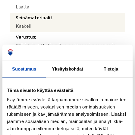
Laatta
Seinämateriaalit:
Kaakeli
Varustus:
WC-istuin, lattialämmitys, peilikaappi, pesuallas ja
allaskaappi
Lattiamateriaalit:
Suostumus
Yksityiskohdat
Tietoja
Parketti
Seinämateriaalit:
Tämä sivusto käyttää evästeitä
Maali
Käytämme evästeitä tarjoamamme sisällön ja mainosten
Makuuhuoneiden lukumäärä:
räätälöimiseen, sosiaalisen median ominaisuuksien
1
tukemiseen ja kävijämäärämme analysoimiseen. Lisäksi
Lattiamateriaalit:
jaamme sosiaalisen median, mainosalan ja analytiikka-
alan kumppaneillemme tietoja siitä, miten käytät
Parketti