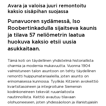
Avara ja valoisa juuri remontoitu
kaksio sisäpihan suojassa
Punavuoren sydämessä, Iso
Roobertinkadulla sijaitseva kaunis
ja tilava 57 neliömetrin laatua
huokuva kaksio etsii uusia
asukkaitaan.
Tämä koti on täydellinen yhdistelmä historiallista
charmia ja modernia mukavuutta. Vuonna 1904
valmistuneen talon asuntoon on tehty täydellinen
remontti huippumateriaaleilla, joten asunto on
erinomaisessa kunnossa. Tyylikäs Kitzenin avokeittiö
kvartsitasoineen ja integroituine Siemensin
kodinkoneineen tekevät ruuanlaitosta
nautinnollista. Keittiö avautuu tilavaan
olohuoneeseen, joten yhdessäoloon ja illanistujaisiin