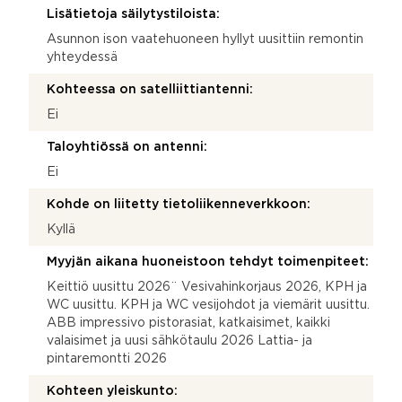
Lisätietoja säilytystiloista:
Asunnon ison vaatehuoneen hyllyt uusittiin remontin
yhteydessä
Kohteessa on satelliittiantenni:
Ei
Taloyhtiössä on antenni:
Ei
Kohde on liitetty tietoliikenneverkkoon:
Kyllä
Myyjän aikana huoneistoon tehdyt toimenpiteet:
Keittiö uusittu 2026¨ Vesivahinkorjaus 2026, KPH ja
WC uusittu. KPH ja WC vesijohdot ja viemärit uusittu.
ABB impressivo pistorasiat, katkaisimet, kaikki
valaisimet ja uusi sähkötaulu 2026 Lattia- ja
pintaremontti 2026
Kohteen yleiskunto: