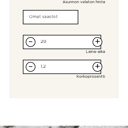
Asunnon velaton hinta
–
+
Laina-aika
–
+
Korkoprosentti