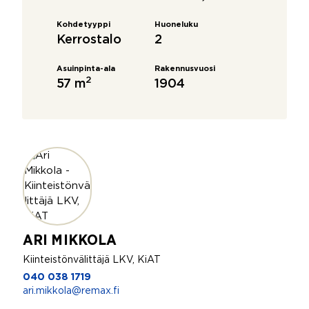
Kohdetyyppi
Huoneluku
Kerrostalo
2
Asuinpinta-ala
Rakennusvuosi
2
57 m
1904
ARI MIKKOLA
Kiinteistönvälittäjä LKV, KiAT
040 038 1719
ari.mikkola@remax.fi