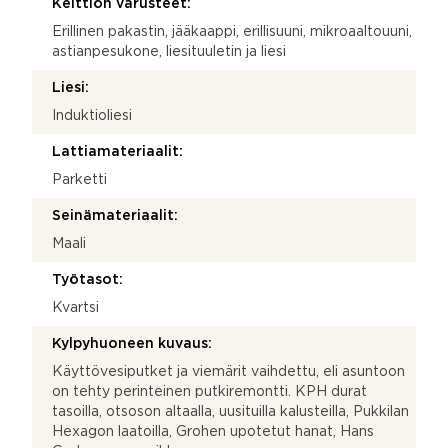
Keittiön varusteet:
Erillinen pakastin, jääkaappi, erillisuuni, mikroaaltouuni,
astianpesukone, liesituuletin ja liesi
Liesi:
Induktioliesi
Lattiamateriaalit:
Parketti
Seinämateriaalit:
Maali
Työtasot:
Kvartsi
Kylpyhuoneen kuvaus:
Käyttövesiputket ja viemärit vaihdettu, eli asuntoon
on tehty perinteinen putkiremontti. KPH durat
tasoilla, otsoson altaalla, uusituilla kalusteilla, Pukkilan
Hexagon laatoilla, Grohen upotetut hanat, Hans