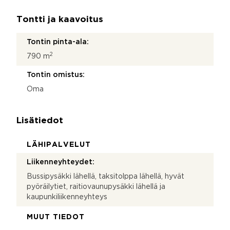
Tontti ja kaavoitus
Tontin pinta-ala:
2
790 m
Tontin omistus:
Oma
Lisätiedot
LÄHIPALVELUT
Liikenneyhteydet:
Bussipysäkki lähellä, taksitolppa lähellä, hyvät
pyöräilytiet, raitiovaunupysäkki lähellä ja
kaupunkiliikenneyhteys
MUUT TIEDOT