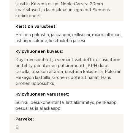
Uusittu Kitzen keittiö, Noble Carrara 20mm
kvartsitasoit ja laadukkaat integroidut Siemens
kodinkoneet
Keittiön varusteet:
Erillinen pakastin, jääkaappi, erillisuuni, mikroaaltouuni,
astianpesukone, liesituuletin ja liesi
Kylpyhuoneen kuvaus:
Käyttövesiputket ja viemärit vaihdettu, eli asuntoon
on tehty perinteinen putkiremontti. KPH durat
tasoilla, otsoson altaalla, uusituilla kalusteilla, Pukkilan
Hexagon laatoilla, Grohen upotetut hanat, Hans
Grohen upposuihku,
Kylpyhuoneen varusteet:
Suihku, pesukoneliitäntä, lattialämmitys, peilikaappi,
pesuallas ja allaskaappi
Parveke:
Ei