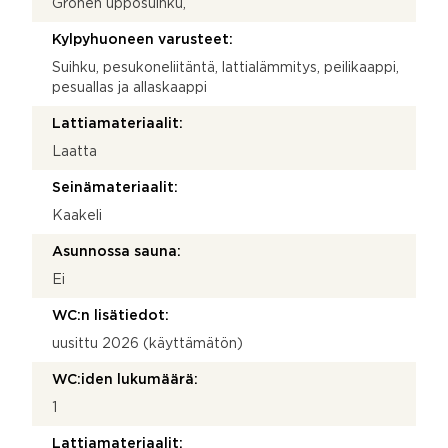
Grohen upposuihku,
Kylpyhuoneen varusteet:
Suihku, pesukoneliitäntä, lattialämmitys, peilikaappi,
pesuallas ja allaskaappi
Lattiamateriaalit:
Laatta
Seinämateriaalit:
Kaakeli
Asunnossa sauna:
Ei
WC:n lisätiedot:
uusittu 2026 (käyttämätön)
WC:iden lukumäärä:
1
Lattiamateriaalit: