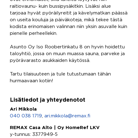
raitiovaunu- kuin bussipysäkitkin. Lisäksi alue
tarjoaa hyvät pyöräilyreitit ja kävelymatkan päässä
on useita kouluja ja päiväkoteja, mikä tekee tästä
kodista erinomaisen valinnan niin yksin asuvalle kuin
pienelle perheellekin.
Asunto Oy Iso Roobertinkatu 8 on hyvin hoidettu
taloyhtiö, jossa on muun muassa sauna, parveke ja
pyörävarasto asukkaiden käytössä.
Tartu tilaisuuteen ja tule tutustumaan tähän
hurmaavaan kotiin!
Lisätiedot ja yhteydenotot
Ari Mikkola
040 038 1719
,
ari.mikkola@remax.fi
REMAX Casa Alto | Oy HomeRef LKV
y-tunnus: 3377949-5