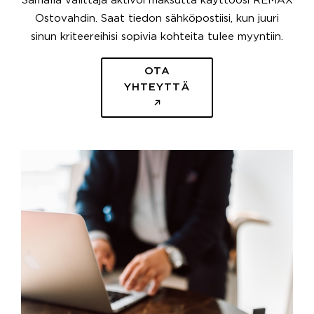
Samalla välittäjä aktivoi maksutta käyttöösi REMAX
Ostovahdin. Saat tiedon sähköpostiisi, kun juuri
sinun kriteereihisi sopivia kohteita tulee myyntiin.
OTA
YHTEYTTÄ