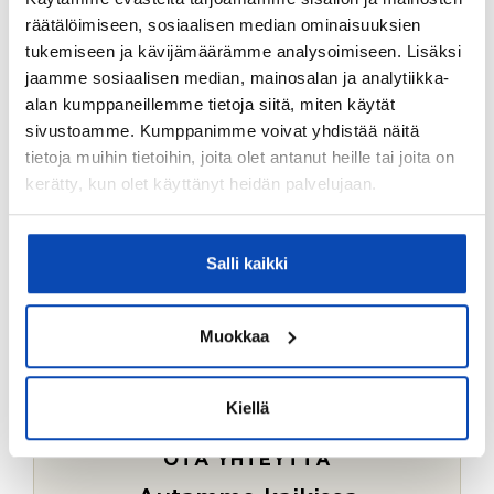
Ostotoimeksiantopalvelumme sopii myös esimerkiksi
räätälöimiseen, sosiaalisen median ominaisuuksien
sijoitus- ja vapaa-ajan asuntojen ostoon.
tukemiseen ja kävijämäärämme analysoimiseen. Lisäksi
jaamme sosiaalisen median, mainosalan ja analytiikka-
LUE LISÄÄ
alan kumppaneillemme tietoja siitä, miten käytät
sivustoamme. Kumppanimme voivat yhdistää näitä
tietoja muihin tietoihin, joita olet antanut heille tai joita on
kerätty, kun olet käyttänyt heidän palvelujaan.
Salli kaikki
Muokkaa
Kiellä
OTA YHTEYTTÄ