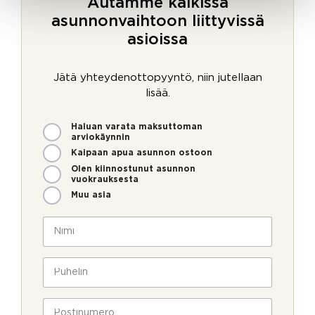
Autamme kaikissa
asunnonvaihtoon liittyvissä
asioissa
Jätä yhteydenottopyyntö, niin jutellaan
lisää.
M
Haluan varata maksuttoman
i
arviokäynnin
t
Kaipaan apua asunnon ostoon
e
Olen kiinnostunut asunnon
n
vuokrauksesta
v
Muu asia
o
i
N
m
i
m
m
e
i
P
o
*
u
l
h
l
e
P
a