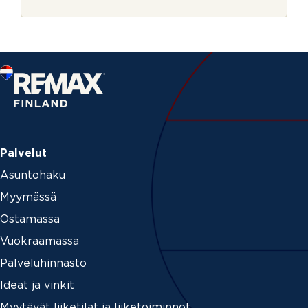
r
o
j
l
e
l
a
Palvelut
Asuntohaku
Myymässä
Ostamassa
Vuokraamassa
Palveluhinnasto
Ideat ja vinkit
Myytävät liiketilat ja liiketoiminnot