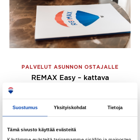
PALVELUT ASUNNON OSTAJALLE
REMAX Easy – kattava
palvelupaketti asunnon ostoon
REMAX Easy on palvelupakettimme asunnon
ostajille.
Tee ostotoimeksianto ja etsimme juuri
Suostumus
Yksityiskohdat
Tietoja
sinulle sopivan kodin, eikä sinun tarvitse nähdä
vaivaa sen löytämiseksi.
Tämä sivusto käyttää evästeitä
Hoidamme koko ostoprosessin puolestasi.
Käytämme evästeitä tarjoamamme sisällön ja mainosten