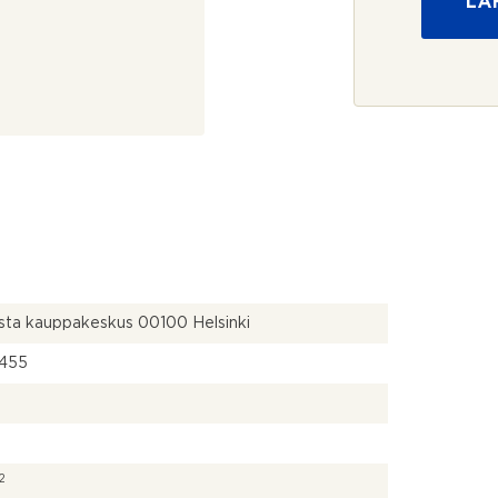
LÄ
u
o
j
a
*
sta kauppakeskus 00100 Helsinki
455
2