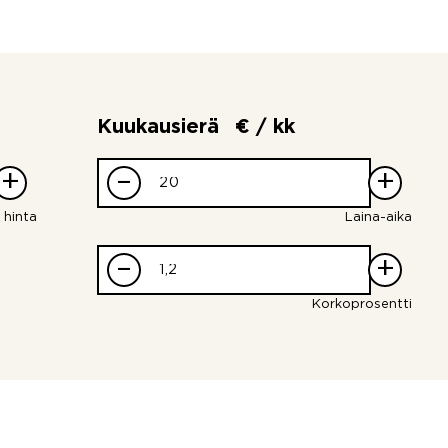
Kuukausierä
€ / kk
+
–
+
 hinta
Laina-aika
–
+
Korkoprosentti