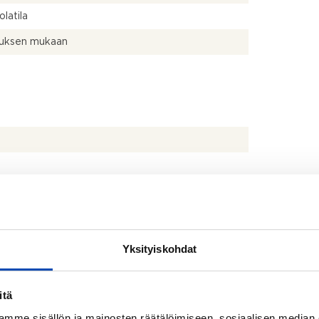
olatila
uksen mukaan
Yksityiskohdat
Kartta
itä
mme sisällön ja mainosten räätälöimiseen, sosiaalisen median