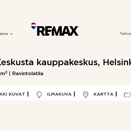
assa
Tieto
eskusta kauppakeskus, Helsin
2
 m
| Ravintolatila
KKI KUVAT
ILMAKUVA
KARTTA
Kohdetyyppi