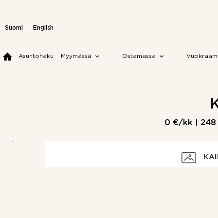
Skip
to
content
Suomi
English
Asuntohaku
Myymässä
Ostamassa
Vuokraam
K
0 €/kk |
248
KAI
Vuokra
Vakuus