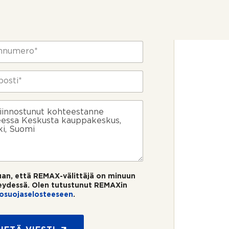
uan, että REMAX-välittäjä on minuun
eydessä. Olen tutustunut REMAXin
tosuojaselosteeseen
.