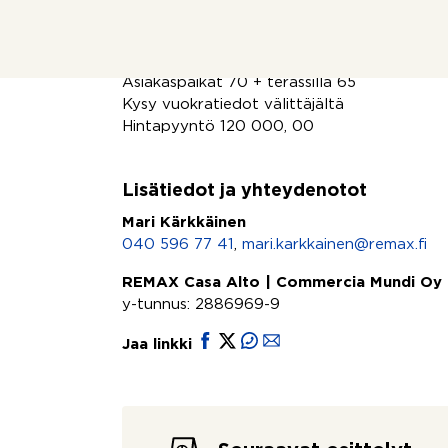
myynti 1,186 miljoonaa euroa
Neliöt 179 + terassilla 69
Asiakaspaikat 70 + terassilla 65
Kysy vuokratiedot välittäjältä
Hintapyyntö 120 000, 00
Lisätiedot ja yhteydenotot
Mari Kärkkäinen
040 596 77 41
,
mari.karkkainen@remax.fi
REMAX Casa Alto | Commercia Mundi Oy
y-tunnus: 2886969-9
Jaa linkki