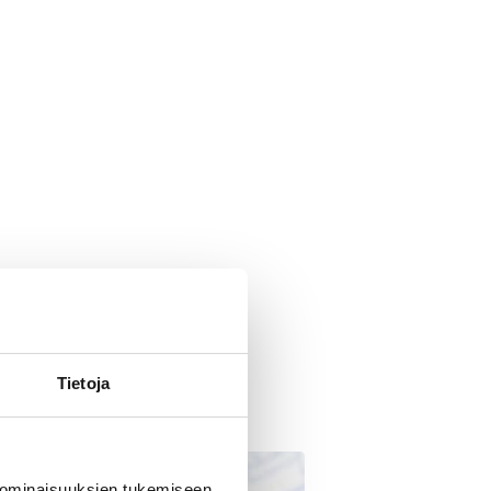
Tietoja
 ominaisuuksien tukemiseen