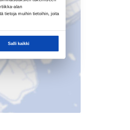
tiikka-alan
ietoja muihin tietoihin, joita
Salli kaikki