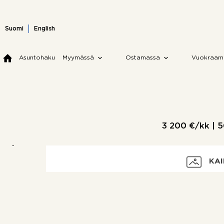
Skip
to
content
Suomi
English
Asuntohaku
Myymässä
Ostamassa
Vuokraam
3 200 €/kk |
5
KAI
Vuokra
Vakuus