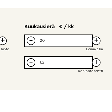
Kuukausierä
€ / kk
+
–
+
 hinta
Laina-aika
–
+
Korkoprosentti