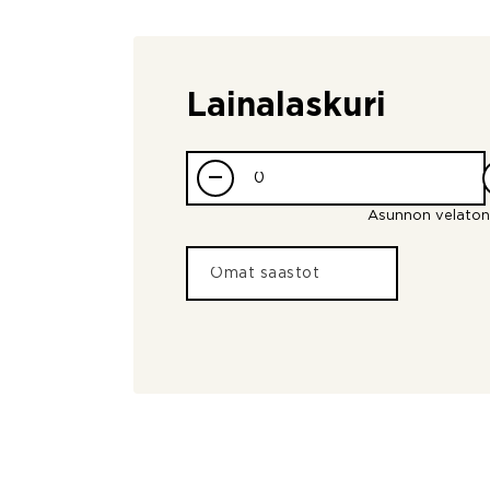
Lainalaskuri
–
Asunnon velaton