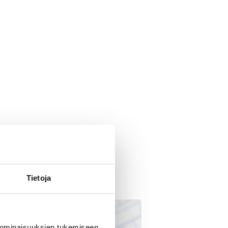
Tietoja
 ominaisuuksien tukemiseen