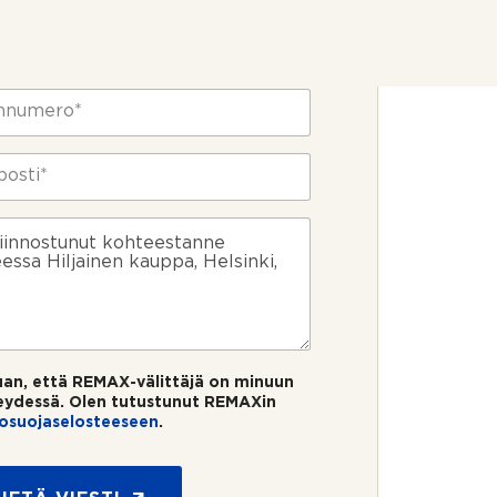
uan, että REMAX-välittäjä on minuun
eydessä. Olen tutustunut REMAXin
tosuojaselosteeseen
.