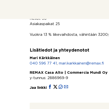
Kompakti ja toimiva tila, vuokrataan tyhjänä,
rasvahormia, rasvakaivo on. Mahdollisuus ter
Neliöt 50
Asiakaspaikat 25
Vuokra 13 % liikevaihdosta, vähintään 3200,
Lisätiedot ja yhteydenotot
Mari Kärkkäinen
040 596 77 41
,
mari.karkkainen@remax.fi
REMAX Casa Alto | Commercia Mundi Oy
y-tunnus: 2886969-9
Jaa linkki