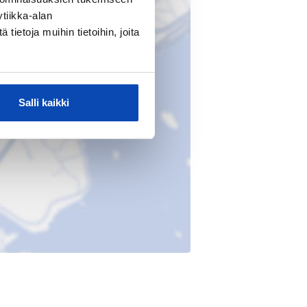
tiikka-alan
ietoja muihin tietoihin, joita
Salli kaikki