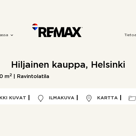
assa
Tieto
Hiljainen kauppa, Helsinki
2
0 m
| Ravintolatila
KKI KUVAT
ILMAKUVA
KARTTA
Kohdetyyppi