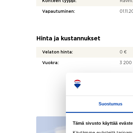
Kohteen tyyppi:
Ravint
Vapautuminen:
01.11.
Hinta ja kustannukset
Velaton hinta:
0 €
Vuokra:
3 200
Suostumus
Tämä sivusto käyttää eväste
Käytämme evästeitä tarjoama