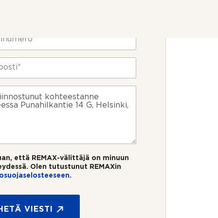
uan, että REMAX-välittäjä on minuun
eydessä. Olen tutustunut REMAXin
tosuojaselosteeseen
.
HETÄ VIESTI