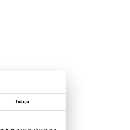
Tietoja
 ominaisuuksien tukemiseen