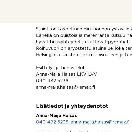
Vuosien kuluessa talossa on tehty monia kor
linjasaneeraus, julkisivut, ikkunoiden ja par
sekä viimeisimpänä vesikaton uusiminen.
Sijainti on täydellinen niin luonnon ystäville
Lähellä on puistoja ja merenranta kutsuu na
hyvät bussiyhteydet ja kattavat pyörätiet 
Roihuvuori on arvostettu asuinalue, joka tar
Helsingin keskustaa. Tartu tilaisuuteen ja t
Esittelyt ja tiedustelut
Anna-Maija Halsas LKV, LVV
040 482 5236
anna-maija.halsas@remax.fi
Lisätiedot ja yhteydenotot
Anna-Maija Halsas
040 482 5236
,
anna-maija.halsas@remax.fi