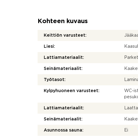
Kohteen kuvaus
Keittiön varusteet:
Jääkaa
Liesi:
Kaasul
Lattiamateriaalit:
Parket
Seinämateriaalit:
Kaakel
Työtasot:
Lamina
Kylpyhuoneen varusteet:
WC-ist
pesuko
Lattiamateriaalit:
Laatt
Seinämateriaalit:
Kaakel
Asunnossa sauna:
Ei