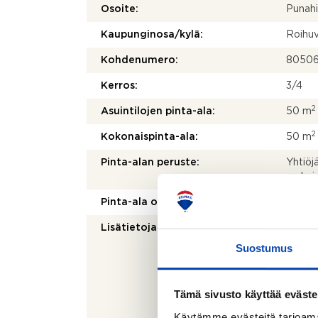
Osoite:
Punahi
Kaupunginosa/kylä:
Roihuv
Kohdenumero:
8050
Kerros:
3/4
2
Asuintilojen pinta-ala:
50 m
2
Kokonaispinta-ala:
50 m
Pinta-alan peruste:
Yhtiöj
mukai
Pinta-ala on tarkistusmitattu:
Ei
Lisätietoja pinta-alasta:
Huonei
isännö
Suostumus
2
m
. P
ikäise
nykyis
Tämä sivusto käyttää eväste
mittau
pinta-a
Käytämme evästeitä tarjoama