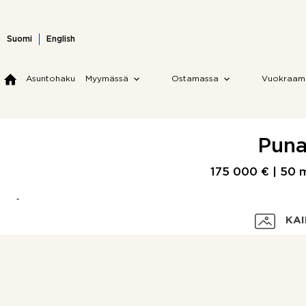
Skip
to
content
Suomi
English
Asuntohaku
Myymässä
Ostamassa
Vuokraam
Puna
175 000 € |
50 
KAI
Velaton hinta
Myyntihinta