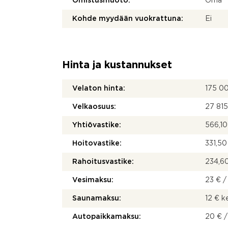
Omistusmuoto:
Oma
Kohde myydään vuokrattuna:
Ei
Hinta ja kustannukset
Velaton hinta:
175 0
Velkaosuus:
27 815
Yhtiövastike:
566,10
Hoitovastike:
331,50
Rahoitusvastike:
234,60
Vesimaksu:
23 € /
Saunamaksu:
12 € 
Autopaikkamaksu:
20 € /