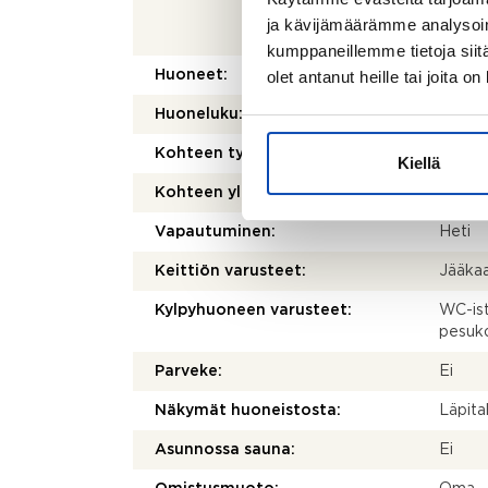
yhtiöj
ja kävijämäärämme analysoim
esitte
kumppaneillemme tietoja siitä
olet antanut heille tai joita o
Huoneet:
2h+k
Huoneluku:
2
Kohteen tyyppi:
Kerros
Kiellä
Kohteen yleiskunto:
Tyydy
Vapautuminen:
Heti
Keittiön varusteet:
Jääkaa
Kylpyhuoneen varusteet:
WC-ist
pesuko
Parveke:
Ei
Näkymät huoneistosta:
Läpital
Asunnossa sauna:
Ei