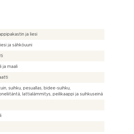
ppipakastin ja liesi
iesi ja sähköuuni
ti
i ja maali
atti
uin, suihku, pesuallas, bidee-suihku,
neliitäntä, lattialämmitys, peilikaappi ja suihkuseinä
a
i