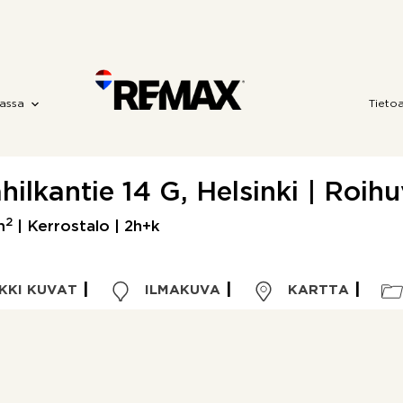
assa
Tieto
hilkantie 14 G, Helsinki | Roihu
2
m
| Kerrostalo | 2h+k
KKI KUVAT
ILMAKUVA
KARTTA
Kohdetyyppi