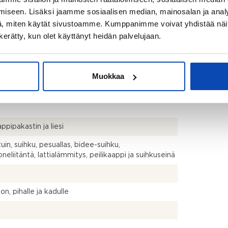
ärjestyksessä, isännöitsijäntodistuksessa ja
iseen. Lisäksi jaamme sosiaalisen median, mainosalan ja analy
essä mainittua pienempi tai suurempi.
, miten käytät sivustoamme. Kumppanimme voivat yhdistää näitä t
n kerätty, kun olet käyttänyt heidän palvelujaan.
talo
Muokkaa
ttävä
ppipakastin ja liesi
uin, suihku, pesuallas, bidee-suihku,
neliitäntä, lattialämmitys, peilikaappi ja suihkuseinä
on, pihalle ja kadulle