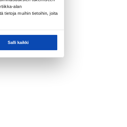
tiikka-alan
ietoja muihin tietoihin, joita
Salli kaikki