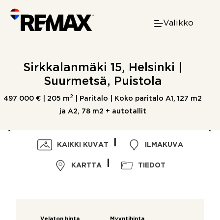
Skip
to
Valikko
content
Sirkkalanmäki 15, Helsinki |
Suurmetsä, Puistola
2
497 000 € |
205 m
| Paritalo | Koko paritalo A1, 127 m2
ja A2, 78 m2 + autotallit
KAIKKI KUVAT
ILMAKUVA
KARTTA
TIEDOT
Velaton hinta
Myyntihinta