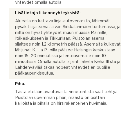
yhteydet omalla autolla
Lisätietoja liikenneyhteyksistä:
Alueella on kattava linja-autoverkosto, lähimmät
pysäkit sijaitsevat aivan Sirkkalanmäen tuntumassa, ja
niiltä on hyvät yhteydet muun muassa Malmille,
Itäkeskukseen ja Tikkurilaan. Puistolan asema
sijaitsee noin 1,2 kilometrin päässä. Asemalta kulkevat
lähijunat K, I ja P, joilla pääsee Helsingin keskustaan
noin 15–20 minuutissa ja lentoasemalle noin 10
minuutissa. Omalla autolla: sijainti lähellä Kehä III:sta ja
Lahdenväylää takaa nopeat yhteydet eri puolille
pääkaupunkiseutua.
Piha:
Tästä etelään avautuvasta rinnetontista saat tehtyä
Puistolan upeimman pihan, maasto on osittain
kallioista ja pihalla on hirsirakenteinen huvimaja.