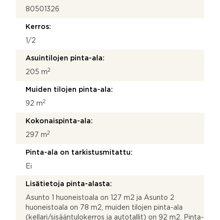
80501326
Kerros:
1/2
Asuintilojen pinta-ala:
2
205 m
Muiden tilojen pinta-ala:
2
92 m
Kokonaispinta-ala:
2
297 m
Pinta-ala on tarkistusmitattu:
Ei
Lisätietoja pinta-alasta:
Asunto 1 huoneistoala on 127 m2 ja Asunto 2
huoneistoala on 78 m2, muiden tilojen pinta-ala
(kellari/sisääntulokerros ja autotallit) on 92 m2. Pinta-