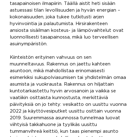
tasapainoisen ilmapiirin. Täällä aistit heti sisään
astuessasi tilan levollisuuden ja hyvän energian –
kokonaisuuden, joka tukee tutkitusti arjen
hyvinvointia ja palautumista. Hirsirakenteen
ansiosta sisäilman kosteus- ja lämpövaihtelut ovat
luonnollisesti tasapainossa, mikä luo terveellisen
asuinympäristön.
Kiinteistön erityinen vahvuus on sen
muunneltavuus. Rakennus on jaettu kahteen
asuntoon, mikä mahdollistaa erinomaisesti
esimerkiksi sukupolviasumisen tai yhdistelmän omaa
asumista ja vuokrausta. Rakennus on hiljattain
kuntotarkastettu hyvin arvosanoin ja vaikka se
vaatiikin osittaista kunnostusta, merkittäviä
päivityksiä on jo tehty: vesikatto on uusittu vuonna
2022 ja käyttövesiputket uusittu osittain vuonna
2019. Suuremmassa asunnossa tunnelmaa luovat
viihtyisä takkahuone ja tyylikäs uusittu
tummanvihreä keittiö, kun taas pienempi asunto