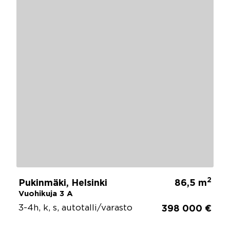
2
Pukinmäki, Helsinki
86,5 m
Vuohikuja 3 A
3-4h, k, s, autotalli/varasto
398 000 €