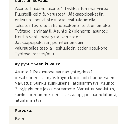
Keittiön kuvaus:
Asunto 1 (isompi asunto): Tyylikäs tummanvihreä
Puustelli-keittiö, varusteet: Jääkaappipakastin,
erillisuuni, induktioliesi tasoliesituuletimella,
kalusteintegroitu astianpesukone, keittiöniemeke.
Työtaso: laminaatti. Asunto 2 (pienempi asunto):
Keittiö vaatii päivitystä, varusteet:
Jääkaappipakastin, perinteinen uuni
valurautaliesitasolla, liesituuletin, astianpesukone.
Työtaso: rosteri/puu.
Kylpyhuoneen kuvaus:
Asunto 1: Pesuhuone saunan yhteydessä,
pesuhuoneesta myös käynti kodinhoitohuoneeseen.
Varustus: Suihku, suihkuseinä, lattialämmitys. Asunto
2: Kylpyhuone jossa poreamme. Varustus: Wc-istuin,
suihku, poreamme, peili, allaskaappi, pesukoneliitäntä,
lattialämmitys.
Parveke:
Kyllä