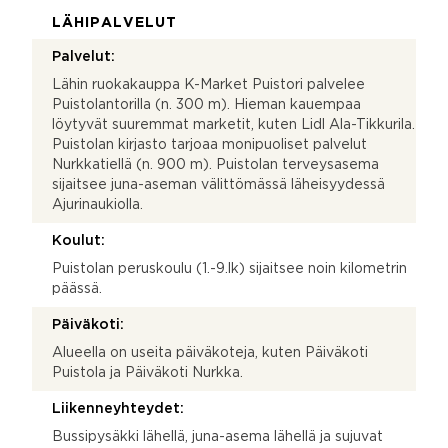
LÄHIPALVELUT
Palvelut:
Lähin ruokakauppa K-Market Puistori palvelee
Puistolantorilla (n. 300 m). Hieman kauempaa
löytyvät suuremmat marketit, kuten Lidl Ala-Tikkurila.
Puistolan kirjasto tarjoaa monipuoliset palvelut
Nurkkatiellä (n. 900 m). Puistolan terveysasema
sijaitsee juna-aseman välittömässä läheisyydessä
Ajurinaukiolla.
Koulut:
Puistolan peruskoulu (1.-9.lk) sijaitsee noin kilometrin
päässä.
Päiväkoti:
Alueella on useita päiväkoteja, kuten Päiväkoti
Puistola ja Päiväkoti Nurkka.
Liikenneyhteydet:
Bussipysäkki lähellä, juna-asema lähellä ja sujuvat