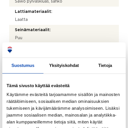
Sawo pylväskiuas, sähkö
Lattiamateriaalit:
Laatta
Seinämateriaalit:
Puu
WC:n lisätiedot:
Molemmissa asunnoissa on sisääntulokerroksessa,
eteisaulan yhteydessä, ikkunallinen wc.
Suostumus
Yksityiskohdat
Tietoja
WC:iden lukumäärä:
2
Tämä sivusto käyttää evästeitä
Lattiamateriaalit:
Käytämme evästeitä tarjoamamme sisällön ja mainosten
Laatta
räätälöimiseen, sosiaalisen median ominaisuuksien
tukemiseen ja kävijämäärämme analysoimiseen. Lisäksi
Seinämateriaalit:
jaamme sosiaalisen median, mainosalan ja analytiikka-
Hirsi
alan kumppaneillemme tietoja siitä, miten käytät
Kodinhoitohuoneen lisätiedot: