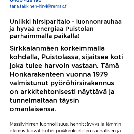
0400 429 190
tarja.takkinen-hirvi@remax.fi
Uniikki hirsiparitalo - luonnonrauhaa
ja hyvää energiaa Puistolan
parhaimmalla paikalla!
Sirkkalanmäen korkeimmalla
kohdalla, Puistolassa, sijaitsee koti
joka tulee harvoin vastaan. Tämä
Honkarakenteen vuonna 1979
valmistunut pyöröhirsirakennus
on arkkitehtonisesti näyttävä ja
tunnelmaltaan täysin
omanlaisensa.
Massiivihirren luonnollisuus, hengittävyys ja lämmin
olemus luovat kotiin poikkeuksellisen rauhallisen ja