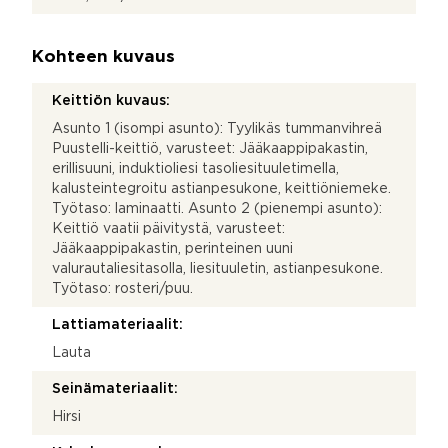
Kohteen kuvaus
Keittiön kuvaus:
Asunto 1 (isompi asunto): Tyylikäs tummanvihreä
Puustelli-keittiö, varusteet: Jääkaappipakastin,
erillisuuni, induktioliesi tasoliesituuletimella,
kalusteintegroitu astianpesukone, keittiöniemeke.
Työtaso: laminaatti. Asunto 2 (pienempi asunto):
Keittiö vaatii päivitystä, varusteet:
Jääkaappipakastin, perinteinen uuni
valurautaliesitasolla, liesituuletin, astianpesukone.
Työtaso: rosteri/puu.
Lattiamateriaalit:
Lauta
Seinämateriaalit:
Hirsi