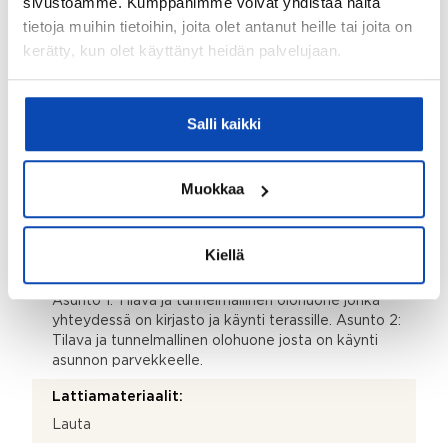
sivustoamme. Kumppanimme voivat yhdistää näitä
tietoja muihin tietoihin, joita olet antanut heille tai joita on
Kodinhoitohuone sijaitsee isommassa asunnossa
(Asunto 1).
kerätty, kun olet käyttänyt heidän palvelujaan.
Lattiamateriaalit:
Muovimatto
Salli kaikki
Seinämateriaalit:
Hirsi
Muokkaa
Varustus:
Pesukoneliitäntä, pesuallas ja pöytätaso
Kiellä
Olohuoneen lisätiedot:
Asunto 1: Tilava ja tunnelmallinen olohuone jonka
yhteydessä on kirjasto ja käynti terassille. Asunto 2:
Tilava ja tunnelmallinen olohuone josta on käynti
asunnon parvekkeelle.
Lattiamateriaalit:
Lauta