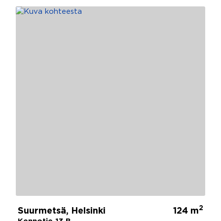
2
Suurmetsä, Helsinki
124 m