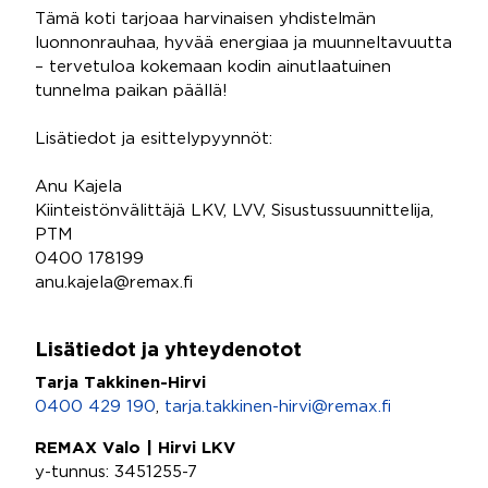
Tämä koti tarjoaa harvinaisen yhdistelmän
luonnonrauhaa, hyvää energiaa ja muunneltavuutta
– tervetuloa kokemaan kodin ainutlaatuinen
tunnelma paikan päällä!
Lisätiedot ja esittelypyynnöt:
Anu Kajela
Kiinteistönvälittäjä LKV, LVV, Sisustussuunnittelija,
PTM
0400 178199
anu.kajela@remax.fi
Lisätiedot ja yhteydenotot
Tarja Takkinen-Hirvi
0400 429 190
,
tarja.takkinen-hirvi@remax.fi
REMAX Valo | Hirvi LKV
y-tunnus: 3451255-7