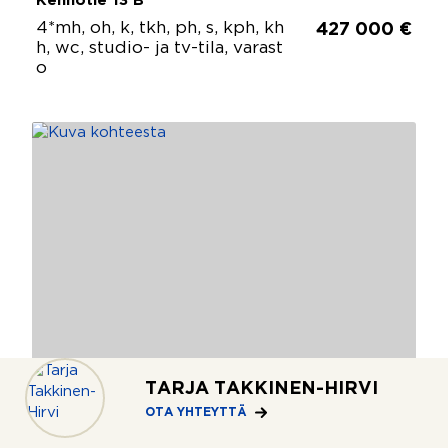
Kennotie 13 B
4*mh, oh, k, tkh, ph, s, kph, kh
427 000 €
h, wc, studio- ja tv-tila, varast
o
TARJA TAKKINEN-HIRVI
OTA YHTEYTTÄ