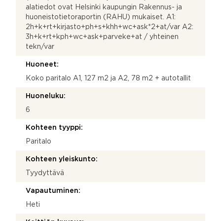
alatiedot ovat Helsinki kaupungin Rakennus- ja
huoneistotietoraportin (RAHU) mukaiset. A1:
2h+k+rt+kirjasto+ph+s+khh+wc+ask*2+at/var A2:
3h+k+rt+kph+wc+ask+parveke+at / yhteinen
tekn/var
Huoneet:
Koko paritalo A1, 127 m2 ja A2, 78 m2 + autotallit
Huoneluku:
6
Kohteen tyyppi:
Paritalo
Kohteen yleiskunto:
Tyydyttävä
Vapautuminen:
Heti