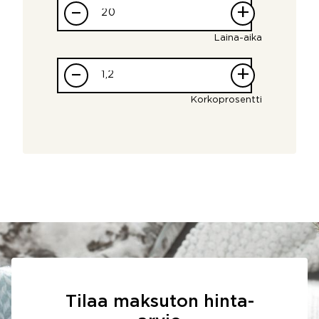
–
+
Laina-aika
–
+
Korkoprosentti
Tilaa maksuton hinta-