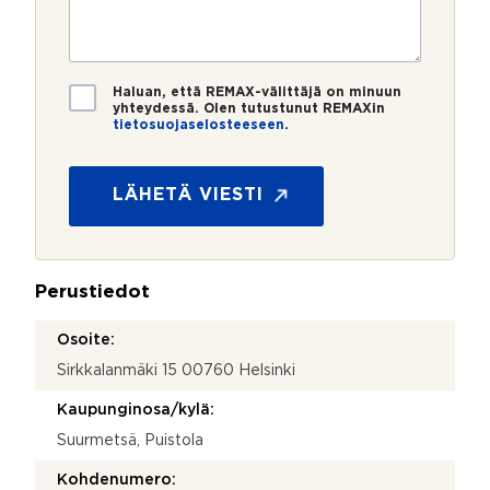
m
o
e
s
e
s
?
t
r
t
i
o
i
*
*
T
Haluan, että REMAX-välittäjä on minuun
i
yhteydessä. Olen tutustunut REMAXin
tietosuojaselosteeseen
.
e
t
o
s
LÄHETÄ VIESTI
u
o
j
a
Perustiedot
*
Osoite:
Sirkkalanmäki 15 00760 Helsinki
Kaupunginosa/kylä:
Suurmetsä, Puistola
Kohdenumero: