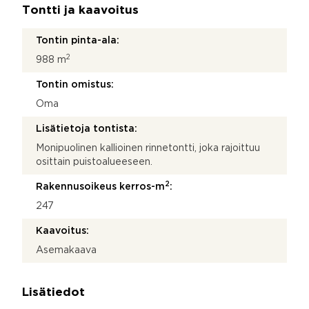
Tontti ja kaavoitus
Tontin pinta-ala:
2
988 m
Tontin omistus:
Oma
Lisätietoja tontista:
Monipuolinen kallioinen rinnetontti, joka rajoittuu
osittain puistoalueeseen.
2
Rakennusoikeus kerros-m
:
247
Kaavoitus:
Asemakaava
Lisätiedot