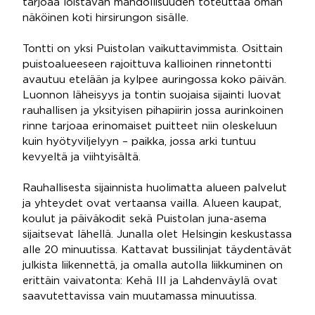
tarjoaa loistavan mahdollisuuden toteuttaa oman
näköinen koti hirsirungon sisälle.
Tontti on yksi Puistolan vaikuttavimmista. Osittain
puistoalueeseen rajoittuva kallioinen rinnetontti
avautuu etelään ja kylpee auringossa koko päivän.
Luonnon läheisyys ja tontin suojaisa sijainti luovat
rauhallisen ja yksityisen pihapiirin jossa aurinkoinen
rinne tarjoaa erinomaiset puitteet niin oleskeluun
kuin hyötyviljelyyn – paikka, jossa arki tuntuu
kevyeltä ja viihtyisältä.
Rauhallisesta sijainnista huolimatta alueen palvelut
ja yhteydet ovat vertaansa vailla. Alueen kaupat,
koulut ja päiväkodit sekä Puistolan juna-asema
sijaitsevat lähellä. Junalla olet Helsingin keskustassa
alle 20 minuutissa. Kattavat bussilinjat täydentävät
julkista liikennettä, ja omalla autolla liikkuminen on
erittäin vaivatonta: Kehä III ja Lahdenväylä ovat
saavutettavissa vain muutamassa minuutissa.