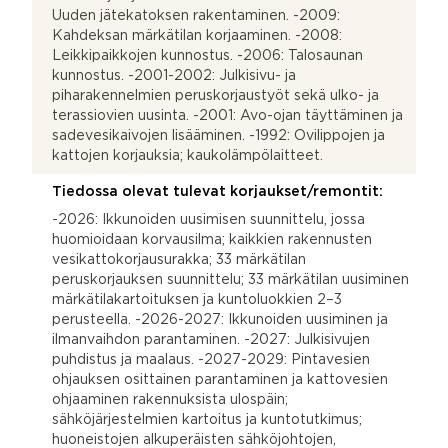
Uuden jätekatoksen rakentaminen. -2009:
Kahdeksan märkätilan korjaaminen. -2008:
Leikkipaikkojen kunnostus. -2006: Talosaunan
kunnostus. -2001-2002: Julkisivu- ja
piharakennelmien peruskorjaustyöt sekä ulko- ja
terassiovien uusinta. -2001: Avo-ojan täyttäminen ja
sadevesikaivojen lisääminen. -1992: Ovilippojen ja
kattojen korjauksia; kaukolämpölaitteet.
Tiedossa olevat tulevat korjaukset/remontit:
-2026: Ikkunoiden uusimisen suunnittelu, jossa
huomioidaan korvausilma; kaikkien rakennusten
vesikattokorjausurakka; 33 märkätilan
peruskorjauksen suunnittelu; 33 märkätilan uusiminen
märkätilakartoituksen ja kuntoluokkien 2–3
perusteella. -2026-2027: Ikkunoiden uusiminen ja
ilmanvaihdon parantaminen. -2027: Julkisivujen
puhdistus ja maalaus. -2027-2029: Pintavesien
ohjauksen osittainen parantaminen ja kattovesien
ohjaaminen rakennuksista ulospäin;
sähköjärjestelmien kartoitus ja kuntotutkimus;
huoneistojen alkuperäisten sähköjohtojen,