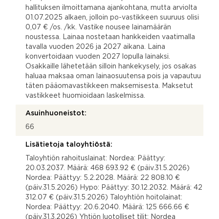
hallituksen ilmoittamana ajankohtana, mutta arviolta
01.07.2025 alkaen, jolloin po-vastikkeen suuruus olisi
0,07 € /os. /kk. Vastike nousee lainamäärän
noustessa. Lainaa nostetaan hankkeiden vaatimalla
tavalla vuoden 2026 ja 2027 aikana. Laina
konvertoidaan vuoden 2027 lopulla lainaksi.
Osakkaille lähetetään silloin hankekysely, jos osakas
haluaa maksaa oman lainaosuutensa pois ja vapautuu
täten pääomavastikkeen maksemisesta. Maksetut
vastikkeet huomioidaan laskelmissa.
Asuinhuoneistot:
66
Lisätietoja taloyhtiöstä:
Taloyhtiön rahoituslainat: Nordea: Päättyy:
20.03.2037. Määrä: 468 693.92 € (päiv.31.5.2026)
Nordea: Päättyy: 5.2.2028. Määrä: 22 808.10 €
(päiv.31.5.2026) Hypo: Päättyy: 30.12.2032. Määrä: 42
312.07 € (päiv.31.5.2026) Taloyhtiön hoitolainat:
Nordea: Päättyy: 20.6.2040. Määrä: 125 666.66 €
(päiv.31.3.2026) Yhtiön luotolliset tilit: Nordea