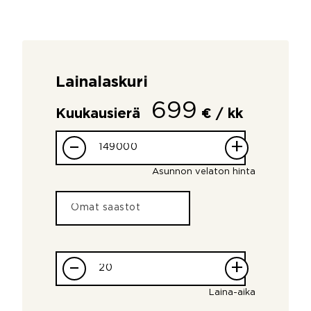
Lainalaskuri
699
Kuukausierä
€ / kk
–
+
Asunnon velaton hinta
–
+
Laina-aika