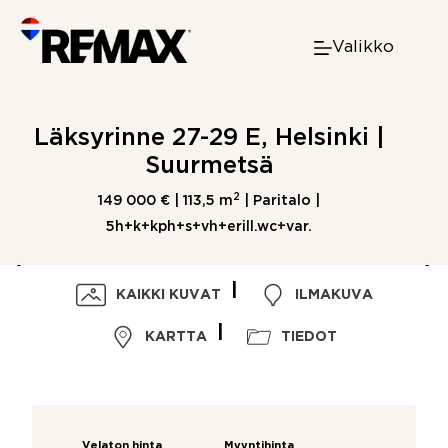
Skip
to
Valikko
content
Läksyrinne 27-29 E, Helsinki |
Suurmetsä
2
149 000 € |
113,5 m
| Paritalo |
5h+k+kph+s+vh+erill.wc+var.
KAIKKI KUVAT
ILMAKUVA
KARTTA
TIEDOT
Velaton hinta
Myyntihinta