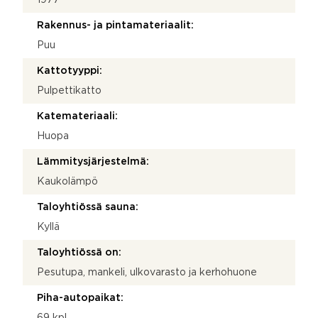
Rakennus- ja pintamateriaalit:
Puu
Kattotyyppi:
Pulpettikatto
Katemateriaali:
Huopa
Lämmitysjärjestelmä:
Kaukolämpö
Taloyhtiössä sauna:
Kyllä
Taloyhtiössä on:
Pesutupa, mankeli, ulkovarasto ja kerhohuone
Piha-autopaikat:
69 kpl