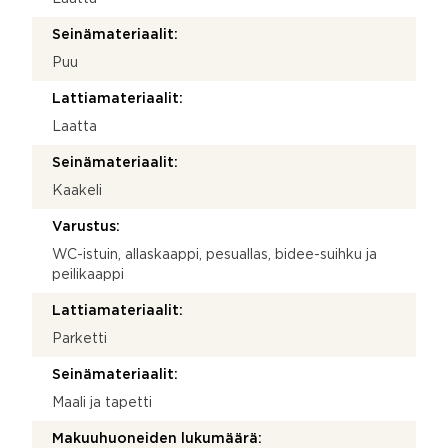
Seinämateriaalit:
Puu
Lattiamateriaalit:
Laatta
Seinämateriaalit:
Kaakeli
Varustus:
WC-istuin, allaskaappi, pesuallas, bidee-suihku ja
peilikaappi
Lattiamateriaalit:
Parketti
Seinämateriaalit:
Maali ja tapetti
Makuuhuoneiden lukumäärä: