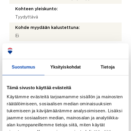
Kohteen yleiskunto:
Tyydyttävä
Kohde myydään kalustettuna:
Ei
Taloyhtiö
Suostumus
Yksityiskohdat
Tietoja
Taloyhtiön nimi:
Asunto-oy Läksyrinne 27-29
Taloyhtiön Y-tunnus:
Tämä sivusto käyttää evästeitä
0222956-2
Käytämme evästeitä tarjoamamme sisällön ja mainosten
räätälöimiseen, sosiaalisen median ominaisuuksien
Kiinteistönhoidosta vastaa:
tukemiseen ja kävijämäärämme analysoimiseen. Lisäksi
Huoltoyhtiö
jaamme sosiaalisen median, mainosalan ja analytiikka-
Isännöitsijätoimisto:
alan kumppaneillemme tietoja siitä, miten käytät
Ehta Isännöinti