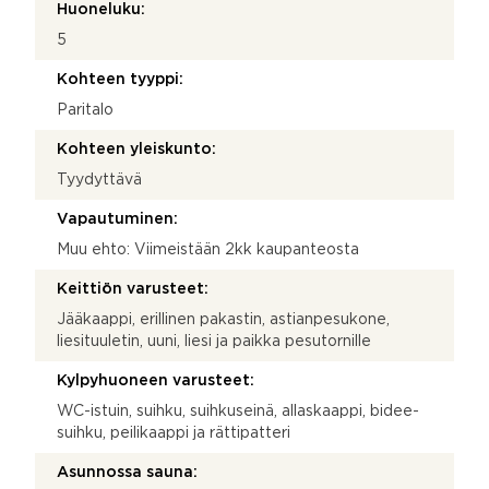
Huoneluku:
5
Kohteen tyyppi:
Paritalo
Kohteen yleiskunto:
Tyydyttävä
Vapautuminen:
Muu ehto: Viimeistään 2kk kaupanteosta
Keittiön varusteet:
Jääkaappi, erillinen pakastin, astianpesukone,
liesituuletin, uuni, liesi ja paikka pesutornille
Kylpyhuoneen varusteet:
WC-istuin, suihku, suihkuseinä, allaskaappi, bidee-
suihku, peilikaappi ja rättipatteri
Asunnossa sauna: