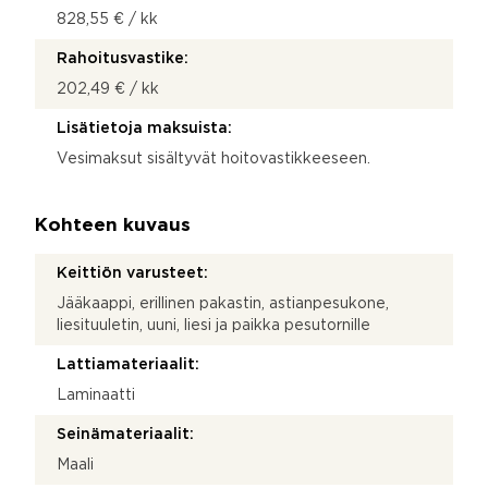
828,55 € / kk
Rahoitusvastike:
202,49 € / kk
Lisätietoja maksuista:
Vesimaksut sisältyvät hoitovastikkeeseen.
Kohteen kuvaus
Keittiön varusteet:
Jääkaappi, erillinen pakastin, astianpesukone,
liesituuletin, uuni, liesi ja paikka pesutornille
Lattiamateriaalit:
Laminaatti
Seinämateriaalit:
Maali