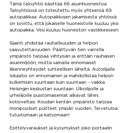
Tämä taloyhtiö käsittää 66 asuinhuoneistoa.
Taloyhtiössä on toteutettu myös yhteensä 69
autopaikkaa. Autopaikkojen jakamisesta yhtiössä
on sovittu, että jokaiselle huoneistolle kuuluu yksi
autopaikka. Vesi kuuluu huoneiston vastikkeeseen.
Sijainti yhdistää rauhallisuuden ja helpon
saavutettavuuden. Päättyvän tien varrella
ympäristö tarjoaa viihtyisän ja erittäin rauhaisen
asuinmiljöön, mutta samalla erinomaiset
liikenneyhteydet suhteellisen läheltä. Autoilijalle
lokaatio on erinomainen ja mahdollistaa helpon
kulkemisen suuntaan kuin suuntaan - vaikka
Helsingin keskustan suuntaan. Ulkoilijoille ja
urheilijoille puistomaisemat alkavat lähes
kotioveltasi. Koudan kentän ympäristö tarjoaa
monipuoliset puitteet ympäri vuoden. Tervetuloa
tutustumaan ja katsomaan!
Esittelyvaraukset ja kysymykset joko portaalin