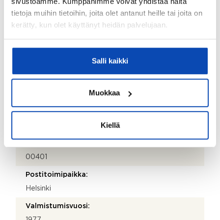
sivustoamme. Kumppanimme voivat yhdistää näitä
tietoja muihin tietoihin, joita olet antanut heille tai joita on
Isännöitsijän nimi:
kerätty, kun olet käyttänyt heidän palvelujaan.
Juha Puukari
Sähköposti:
Salli kaikki
asiakaspalvelu@ehtaisannointi.fi
Puhelinnumero:
Muokkaa
09 2500 6250
Katuosoite:
Kiellä
PL 26
Postinumero:
00401
Postitoimipaikka:
Helsinki
Valmistumisvuosi:
1977