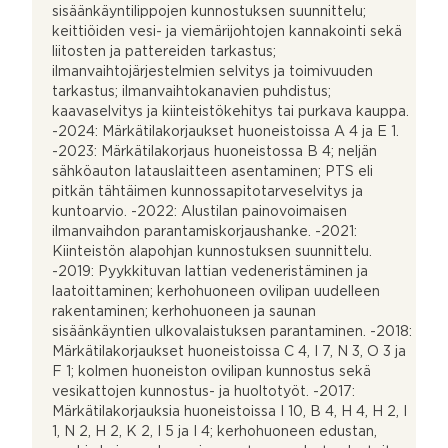
sisäänkäyntilippojen kunnostuksen suunnittelu;
keittiöiden vesi- ja viemärijohtojen kannakointi sekä
liitosten ja pattereiden tarkastus;
ilmanvaihtojärjestelmien selvitys ja toimivuuden
tarkastus; ilmanvaihtokanavien puhdistus;
kaavaselvitys ja kiinteistökehitys tai purkava kauppa.
-2024: Märkätilakorjaukset huoneistoissa A 4 ja E 1.
-2023: Märkätilakorjaus huoneistossa B 4; neljän
sähköauton latauslaitteen asentaminen; PTS eli
pitkän tähtäimen kunnossapitotarveselvitys ja
kuntoarvio. -2022: Alustilan painovoimaisen
ilmanvaihdon parantamiskorjaushanke. -2021:
Kiinteistön alapohjan kunnostuksen suunnittelu.
-2019: Pyykkituvan lattian vedeneristäminen ja
laatoittaminen; kerhohuoneen ovilipan uudelleen
rakentaminen; kerhohuoneen ja saunan
sisäänkäyntien ulkovalaistuksen parantaminen. -2018:
Märkätilakorjaukset huoneistoissa C 4, I 7, N 3, O 3 ja
F 1; kolmen huoneiston ovilipan kunnostus sekä
vesikattojen kunnostus- ja huoltotyöt. -2017:
Märkätilakorjauksia huoneistoissa I 10, B 4, H 4, H 2, I
1, N 2, H 2, K 2, I 5 ja I 4; kerhohuoneen edustan,