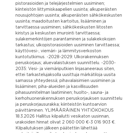
pistorasioiden ja telejärjestelmien uusiminen;
kiinteistön liittymiskaapelien uusinta; alkuperäisten
nousujohtojen uusinta; alkuperäisten sähkökeskusten
uusinta; maadoitusten kartoitus, lisääminen ja
tarvittaessa uusiminen; sähkökeskusten liitosten
kiristys ja keskusten imurointi tarvittaessa;
sulakemerkintöjen parantaminen ja sulakekokojen
tarkastus; ulkopistorasioiden uusiminen tarvittaessa;
käyttövesi-, viemäri- ja lämmitysverkoston
kuntotutkimus. -2028-2029: Ulkorakennuksen
peruskorjaus; aluevalaistuksen suunnittelu. -2030-
2035: Vesi- ja viemäriputkien linjasaneeraus siten,
ettei tarkastelujaksolla uusittuja märkätiloja uusita
samassa yhteydessä; pihavalaisimien uusiminen ja
lisääminen; piha-alueiden ja kasvillisuuden
pihasuunnitelman laatiminen; huolto-, sauna- ja
kerhohuonerakennuksen peruskorjauksen suunnittelu
ja peruskorjausurakka; kiinteistön kuntoarvion
päivittäminen. YLIMÄÄRÄINEN YHTIÖKOKOUS
18.3.2026 Hallitus kilpailutti vesikaton uusinnan,
urakoiden hinnat olivat 2 060 000 €-3 016 903 €.
Kilpailutuksen jälkeen päätettiin lähettää