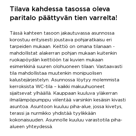
Tilava kahdessa tasossa oleva
paritalo päättyvän tien varrelta!
Tässä kahteen tasoon jakautuvassa asunnossa
korostuu erityisesti joustava pohjaratkaisu eri
tarpeiden mukaan. Keittiö on omana tilanaan -
mahdollistat alakerran pohjan mukaan kuitenkin
ruokapöydän keittiöön tai kuvien mukaan
esimerkkinä suuren olohuoneen tilaan. Vastaavasti
tila mahdollistaa muutenkin monipuolisen
kalustejärjestelyn. Asunnossa löytyy molemmista
kerroksista WC-tila – kaikki makuuhuoneet
sijaitsevat ylhäällä. Kauppaan kuuluva yläkerran
ilmalämpöpumppu viilentää varsinkin kesäisin kivasti
asuntoa. Asuntoon kuuluu piha-alue, jossa kivetys,
terassi ja nurmikko yhdistää tyylikkään
kokonaisuuden. Asunnolle kuuluu varastotila piha-
alueen yhteydessä.