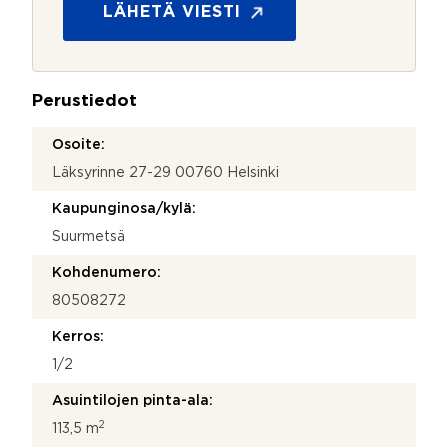
h
s
LÄHETÄ VIESTI
k
u
ö
o
p
j
o
a
s
Perustiedot
*
t
i
Osoite:
y
Läksyrinne 27-29 00760 Helsinki
h
t
Kaupunginosa/kylä:
e
y
Suurmetsä
d
e
Kohdenumero:
n
80508272
o
t
Kerros:
t
o
1/2
s
Asuintilojen pinta-ala:
i
2
113,5 m