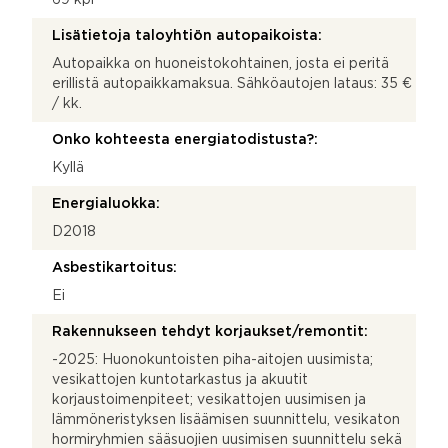
Lisätietoja taloyhtiön autopaikoista:
Autopaikka on huoneistokohtainen, josta ei peritä
erillistä autopaikkamaksua. Sähköautojen lataus: 35 €
/ kk.
Onko kohteesta energiatodistusta?:
Kyllä
Energialuokka:
D2018
Asbestikartoitus:
Ei
Rakennukseen tehdyt korjaukset/remontit:
-2025: Huonokuntoisten piha-aitojen uusimista;
vesikattojen kuntotarkastus ja akuutit
korjaustoimenpiteet; vesikattojen uusimisen ja
lämmöneristyksen lisäämisen suunnittelu, vesikaton
hormiryhmien sääsuojien uusimisen suunnittelu sekä