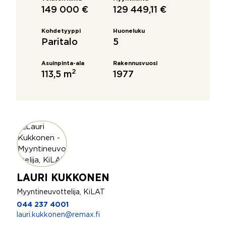
149 000 €
129 449,11 €
Kohdetyyppi
Huoneluku
Paritalo
5
Asuinpinta-ala
Rakennusvuosi
2
113,5 m
1977
LAURI KUKKONEN
Myyntineuvottelija, KiLAT
044 237 4001
lauri.kukkonen@remax.fi