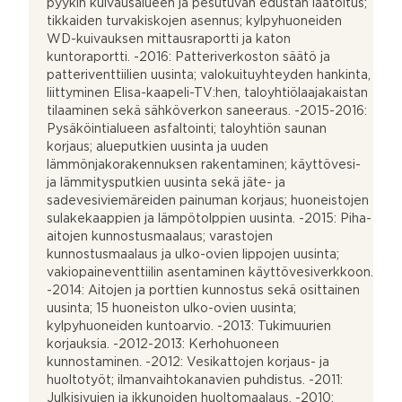
pyykin kuivausalueen ja pesutuvan edustan laatoitus;
tikkaiden turvakiskojen asennus; kylpyhuoneiden
WD-kuivauksen mittausraportti ja katon
kuntoraportti. -2016: Patteriverkoston säätö ja
patteriventtiilien uusinta; valokuituyhteyden hankinta,
liittyminen Elisa-kaapeli-TV:hen, taloyhtiölaajakaistan
tilaaminen sekä sähköverkon saneeraus. -2015-2016:
Pysäköintialueen asfaltointi; taloyhtiön saunan
korjaus; alueputkien uusinta ja uuden
lämmönjakorakennuksen rakentaminen; käyttövesi-
ja lämmitysputkien uusinta sekä jäte- ja
sadevesiviemäreiden painuman korjaus; huoneistojen
sulakekaappien ja lämpötolppien uusinta. -2015: Piha-
aitojen kunnostusmaalaus; varastojen
kunnostusmaalaus ja ulko-ovien lippojen uusinta;
vakiopaineventtiilin asentaminen käyttövesiverkkoon.
-2014: Aitojen ja porttien kunnostus sekä osittainen
uusinta; 15 huoneiston ulko-ovien uusinta;
kylpyhuoneiden kuntoarvio. -2013: Tukimuurien
korjauksia. -2012-2013: Kerhohuoneen
kunnostaminen. -2012: Vesikattojen korjaus- ja
huoltotyöt; ilmanvaihtokanavien puhdistus. -2011:
Julkisivujen ja ikkunoiden huoltomaalaus. -2010: