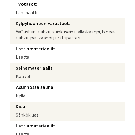
Työtasot:
Laminaatti
Kylpyhuoneen varusteet:
WC-istuin, suihku, suihkuseinä, allaskaappi, bidee-
suihku, peilikaappi ja rättipatteri
Lattiamateriaalit:
Laatta
Seinämateriaalit:
Kaakeli
Asunnossa sauna:
Kyllä
Kiuas:
Sähkökiuas
Lattiamateriaalit:
Laatta