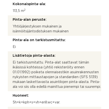
Kokonaispinta-ala:
2
113,5 m
Pinta-alan peruste:
Yhtiöjärjestyksen mukainen ja
isännöitsijäntodistuksen mukainen
Pinta-ala on tarkistusmitattu:
Ei
Lisätietoja pinta-alasta:
Ei tarkistusmitattu. Pinta-alat saattavat tämän
ikäisissä kohteissa (yhtiö rekisteröity ennen
01.01.1992) poiketa olennaisestikin asuinrakennusten
nykyisten mittaustapojen ja standardien (SFS 5139)
mukaan laskettavasta asuintilojen pinta-alasta. Pinta-
ala voi siis olla edellä mainittua pienempi tai suurempi.
Huoneet:
5h+k+kph+s+vh+erill.wc+var.