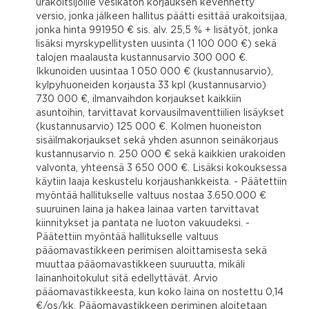
urakoitsijoille vesikaton korjauksen kevennetty
versio, jonka jälkeen hallitus päätti esittää urakoitsijaa,
jonka hinta 991950 € sis. alv. 25,5 % + lisätyöt, jonka
lisäksi myrskypellitysten uusinta (1 100 000 €) sekä
talojen maalausta kustannusarvio 300 000 €.
Ikkunoiden uusintaa 1 050 000 € (kustannusarvio),
kylpyhuoneiden korjausta 33 kpl (kustannusarvio)
730 000 €, ilmanvaihdon korjaukset kaikkiin
asuntoihin, tarvittavat korvausilmaventtiilien lisäykset
(kustannusarvio) 125 000 €. Kolmen huoneiston
sisäilmakorjaukset sekä yhden asunnon seinäkorjaus
kustannusarvio n. 250 000 € sekä kaikkien urakoiden
valvonta, yhteensä 3 650 000 €. Lisäksi kokouksessa
käytiin laaja keskustelu korjaushankkeista. - Päätettiin
myöntää hallitukselle valtuus nostaa 3.650.000 €
suuruinen laina ja hakea lainaa varten tarvittavat
kiinnitykset ja pantata ne luoton vakuudeksi. -
Päätettiin myöntää hallitukselle valtuus
pääomavastikkeen perimisen aloittamisesta sekä
muuttaa pääomavastikkeen suuruutta, mikäli
lainanhoitokulut sitä edellyttävät. Arvio
pääomavastikkeesta, kun koko laina on nostettu 0,14
€/os/kk. Pääomavastikkeen periminen aloitetaan