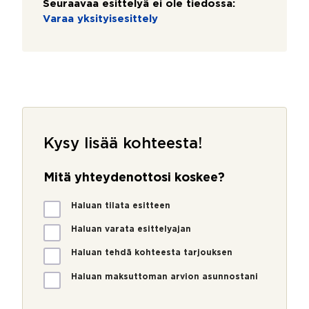
Seuraavaa esittelyä ei ole tiedossa:
Varaa yksityisesittely
Kysy lisää kohteesta!
Mitä yhteydenottosi koskee?
M
Haluan tilata esitteen
i
t
Haluan varata esittelyajan
ä
Haluan tehdä kohteesta tarjouksen
y
h
Haluan maksuttoman arvion asunnostani
t
e
y