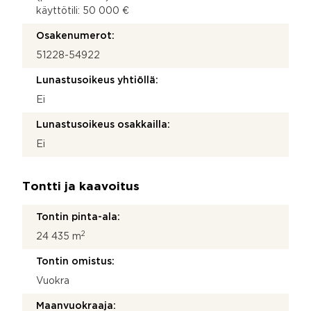
käyttötili: 50 000 €
Osakenumerot:
51228-54922
Lunastusoikeus yhtiöllä:
Ei
Lunastusoikeus osakkailla:
Ei
Tontti ja kaavoitus
Tontin pinta-ala:
2
24 435 m
Tontin omistus:
Vuokra
Maanvuokraaja: