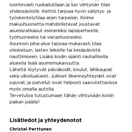
luontevasti ruokailutilaan ja luo viihtyisän tilan
yhdessäololle. Keittiö tarjoaa hyvin säilytys- ja
työskentelytilaa arjen tarpeisiin. Kolme
makuuhuonetta mahdollistavat joustavat
asumisratkaisut esimerkiksi lapsiperheelle,
työhuoneeksi tai vierashuoneeksi.
Asunnon piha-alue tarjoaa mukavasti tilaa
oleskeluun, lasten leikeille tai kesäpäivistä
nauttimiseen. Lisäksi kodin sijainti rauhallisella
alueella lisää asumismukavuutta.
Läheltä löytyvät päiväkodit, koulut, lähikaupat
sekä ulkoilualueet. Julkiset liikenneyhteydet ovat
sujuvat, ja palvelut ovat helposti saavutettavissa
myös omalla autolla.
Tervetuloa tutustumaan tähän viihtyisään kotiin
paikan päälle!
Lisätiedot ja yhteydenotot
Christel Perttunen