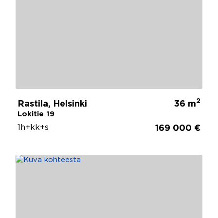
2
Rastila, Helsinki
36 m
Lokitie 19
1h+kk+s
169 000 €