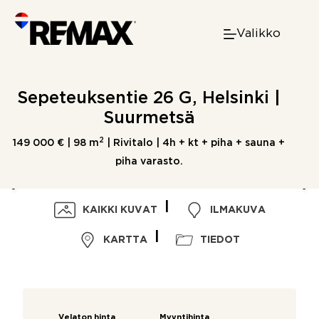
Skip
to
Valikko
content
Sepeteuksentie 26 G, Helsinki |
Suurmetsä
2
149 000 € |
98 m
| Rivitalo | 4h + kt + piha + sauna +
piha varasto.
KAIKKI KUVAT
ILMAKUVA
KARTTA
TIEDOT
Velaton hinta
Myyntihinta