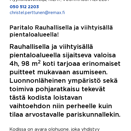
050 512 2203
christel.perttunen@remax.fi
Paritalo Rauhallisella ja viihtyisällä
pientaloalueella!
Rauhallisella ja viihtyisällä
pientaloalueella sijaitseva valoisa
2
4h, 98 m
koti tarjoaa erinomaiset
puitteet mukavaan asumiseen.
Luonnonläheinen ympäristö sekä
toimiva pohjaratkaisu tekevät
tästä kodista loistavan
vaihtoehdon niin perheelle kuin
tilaa arvostavalle pariskunnallekin.
Kodissa on avara olohuone, joka yhdistyy