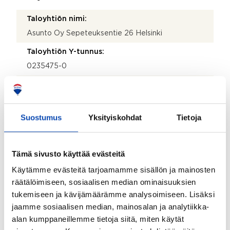
Taloyhtiön nimi:
Asunto Oy Sepeteuksentie 26 Helsinki
Taloyhtiön Y-tunnus:
0235475-0
Kiinteistönhoidosta vastaa:
Huoltoyhtiö
Suostumus
Yksityiskohdat
Tietoja
Lisätietoja kiinteistönhoidosta:
Olander
Valmistumisvuosi:
Tämä sivusto käyttää evästeitä
1976
Käytämme evästeitä tarjoamamme sisällön ja mainosten
räätälöimiseen, sosiaalisen median ominaisuuksien
Käyttöönottovuosi:
tukemiseen ja kävijämäärämme analysoimiseen. Lisäksi
1976
jaamme sosiaalisen median, mainosalan ja analytiikka-
Rakennus- ja pintamateriaalit:
alan kumppaneillemme tietoja siitä, miten käytät