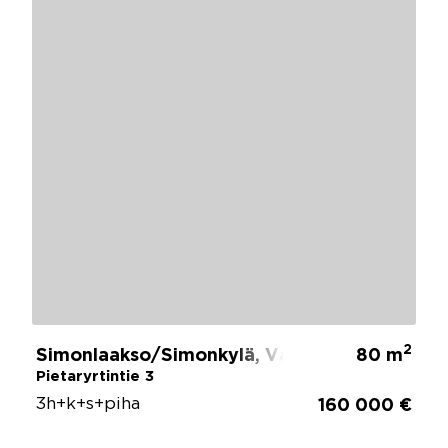
2
Simonlaakso/Simonkylä, Vantaa
80 m
Pietaryrtintie 3
3h+k+s+piha
160 000 €