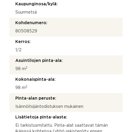
Kaupunginosa/kylä:
Suurmetsä
Kohdenumero:
80508529
Kerros:
1/2
Asuintilojen pinta-ala:
2
98 m
Kokonaispinta-ala:
2
98 m
Pinta-alan peruste:
Isännöitsijäntodistuksen mukainen
Lisätietoja pinta-alasta:
Ei tarkistusmitattu. Pinta-alat saattavat tämän
ikäisissä kohteissa (yhtiö rekisteröity ennen