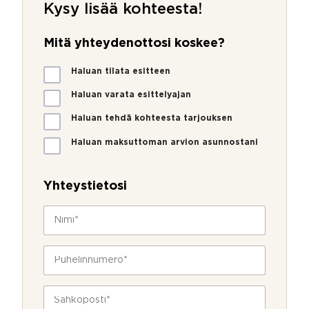
Kysy lisää kohteesta!
Mitä yhteydenottosi koskee?
M
Haluan tilata esitteen
i
t
Haluan varata esittelyajan
ä
Haluan tehdä kohteesta tarjouksen
y
h
Haluan maksuttoman arvion asunnostani
t
S
e
ä
y
h
Yhteystietosi
d
k
e
ö
N
n
p
i
o
o
m
t
s
i
P
t
t
*
u
o
i
h
s
y
e
S
i
h
l
ä
k