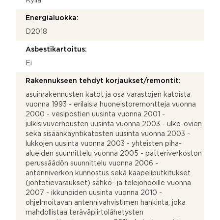
Kyllä
Energialuokka:
D2018
Asbestikartoitus:
Ei
Rakennukseen tehdyt korjaukset/remontit:
asuinrakennusten katot ja osa varastojen katoista
vuonna 1993 - erilaisia huoneistoremontteja vuonna
2000 - vesipostien uusinta vuonna 2001 -
julkisivuverhousten uusinta vuonna 2003 - ulko-ovien
sekä sisäänkäyntikatosten uusinta vuonna 2003 -
lukkojen uusinta vuonna 2003 - yhteisten piha-
alueiden suunnittelu vuonna 2005 - patteriverkoston
perussäädön suunnittelu vuonna 2006 -
antenniverkon kunnostus sekä kaapeliputkitukset
(johtotievaraukset) sähkö- ja telejohdoille vuonna
2007 - ikkunoiden uusinta vuonna 2010 -
ohjelmoitavan antennivahvistimen hankinta, joka
mahdollistaa teräväpiirtolähetysten