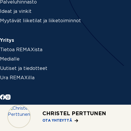
Palveluhinnasto
Ideat ja vinkit
Myytävät liiketilat ja liiketoiminnot
Yritys
Tietoa REMAXista
Medialle
Uutiset ja tiedotteet
Ura REMAXilla
Ota yhteyttä
CHRISTEL PERTTUNEN
Löydä välittäjä
OTA YHTEYTTÄ
Toimistot