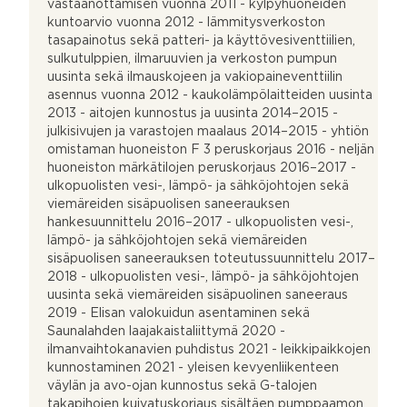
vastaanottamisen vuonna 2011 - kylpyhuoneiden
kuntoarvio vuonna 2012 - lämmitysverkoston
tasapainotus sekä patteri- ja käyttövesiventtiilien,
sulkutulppien, ilmaruuvien ja verkoston pumpun
uusinta sekä ilmauskojeen ja vakiopaineventtiilin
asennus vuonna 2012 - kaukolämpölaitteiden uusinta
2013 - aitojen kunnostus ja uusinta 2014–2015 -
julkisivujen ja varastojen maalaus 2014–2015 - yhtiön
omistaman huoneiston F 3 peruskorjaus 2016 - neljän
huoneiston märkätilojen peruskorjaus 2016–2017 -
ulkopuolisten vesi-, lämpö- ja sähköjohtojen sekä
viemäreiden sisäpuolisen saneerauksen
hankesuunnittelu 2016–2017 - ulkopuolisten vesi-,
lämpö- ja sähköjohtojen sekä viemäreiden
sisäpuolisen saneerauksen toteutussuunnittelu 2017–
2018 - ulkopuolisten vesi-, lämpö- ja sähköjohtojen
uusinta sekä viemäreiden sisäpuolinen saneeraus
2019 - Elisan valokuidun asentaminen sekä
Saunalahden laajakaistaliittymä 2020 -
ilmanvaihtokanavien puhdistus 2021 - leikkipaikkojen
kunnostaminen 2021 - yleisen kevyenliikenteen
väylän ja avo-ojan kunnostus sekä G-talojen
takapihojen kuivatuskorjaus sisältäen pumppaamon