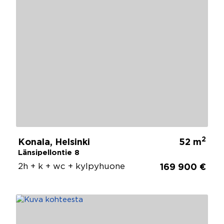
2
Konala, Helsinki
52 m
Länsipellontie 8
2h + k + wc + kylpyhuone
169 900 €