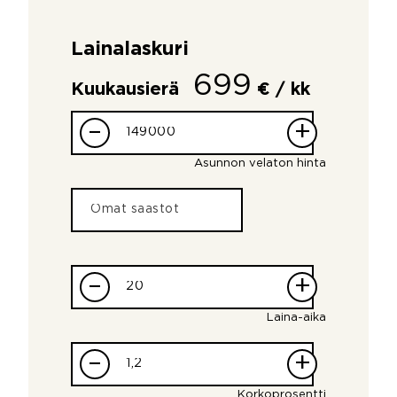
Lainalaskuri
699
Kuukausierä
€ / kk
–
+
Asunnon velaton hinta
–
+
Laina-aika
–
+
Korkoprosentti