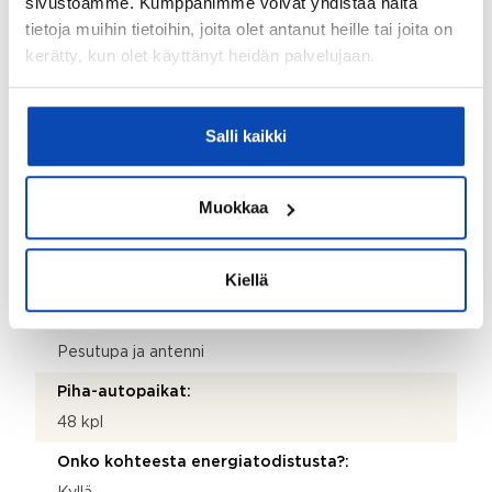
sivustoamme. Kumppanimme voivat yhdistää näitä
Puu
tietoja muihin tietoihin, joita olet antanut heille tai joita on
Kattotyyppi:
kerätty, kun olet käyttänyt heidän palvelujaan.
Tasakatto
Katemateriaali:
Salli kaikki
Huopa
Lämmitysjärjestelmä:
Muokkaa
Kaukolämpö
Taloyhtiössä sauna:
Kiellä
Ei
Taloyhtiössä on:
Pesutupa ja antenni
Piha-autopaikat:
48 kpl
Onko kohteesta energiatodistusta?: