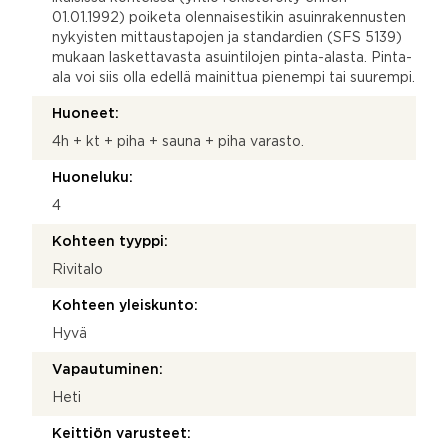
01.01.1992) poiketa olennaisestikin asuinrakennusten
nykyisten mittaustapojen ja standardien (SFS 5139)
mukaan laskettavasta asuintilojen pinta-alasta. Pinta-
ala voi siis olla edellä mainittua pienempi tai suurempi.
Huoneet:
4h + kt + piha + sauna + piha varasto.
Huoneluku:
4
Kohteen tyyppi:
Rivitalo
Kohteen yleiskunto:
Hyvä
Vapautuminen:
Heti
Keittiön varusteet: