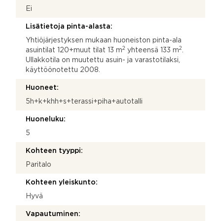
Ei
Lisätietoja pinta-alasta:
Yhtiöjärjestyksen mukaan huoneiston pinta-ala
2
2
asuintilat 120+muut tilat 13 m
yhteensä 133 m
.
Ullakkotila on muutettu asuin- ja varastotilaksi,
käyttöönotettu 2008.
Huoneet:
5h+k+khh+s+terassi+piha+autotalli
Huoneluku:
5
Kohteen tyyppi:
Paritalo
Kohteen yleiskunto:
Hyvä
Vapautuminen: