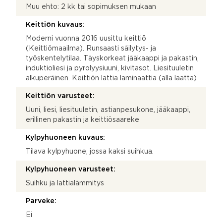
Muu ehto: 2 kk tai sopimuksen mukaan
Keittiön kuvaus:
Moderni vuonna 2016 uusittu keittiö
(Keittiömaailma). Runsaasti säilytys- ja
työskentelytilaa. Täyskorkeat jääkaappi ja pakastin,
induktioliesi ja pyrolyysiuuni, kivitasot. Liesituuletin
alkuperäinen. Keittiön lattia laminaattia (alla laatta)
Keittiön varusteet:
Uuni, liesi, liesituuletin, astianpesukone, jääkaappi,
erillinen pakastin ja keittiösaareke
Kylpyhuoneen kuvaus:
Tilava kylpyhuone, jossa kaksi suihkua.
Kylpyhuoneen varusteet:
Suihku ja lattialämmitys
Parveke:
Ei