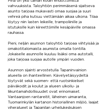
Piha on yksi tämän kodin ehdottomista
vahvuuksista. Taloyhtiön perimmäisenä sijaitseva
asunto tarjoaa mukavasti omaa suojaa ja suuri
vehreä piha kutsuu viettämään aikaa ulkona. Tilaa
löytyy niin lasten leikeille, trampoliinille ja
istutuksille kuin kiireettömille kesäpäiville omassa
rauhassa.
Pieni, neljän asunnon taloyhtiö tarjoaa viihtyisää ja
omakotitalomaista asumista omalla tontilla.
Jokaiselle asunnolle kuuluu lisäksi oma autotalli,
joka tarjoaa suojaa autolle ympäri vuoden.
Asunnon sijainti arvostetulla Tapaninvainion
alueella on ihanteellinen. Kävelyetäisyydeltä
löytyvät sekä suomen- että ruotsinkieliset
päiväkodit ja koulut ja alueen ulkoilu- ja
liikuntamahdollisuudet ovat erinomaiset.
Vantaanjoen rantareitit, läheinen uimaranta,
Tuomarinkylän kartanon historiallinen miljöö, laajat
viheralueet ja Tapanilan urheilukeskuksen