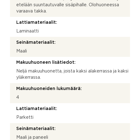
etelään suuntautuvalle sisäpihalle. Olohuoneessa
varaava takka.
Lattiamateriaalit:
Laminaatti
Seinämateriaalit:
Maali
Makuuhuoneen lisätiedot:
Neljä makuuhuonetta, joista kaksi alakerrassa ja kaksi
yläkerrassa.
Makuuhuoneiden lukumäärä:
4
Lattiamateriaalit:
Parketti
Seinämateriaalit:
Maali ja paneeli