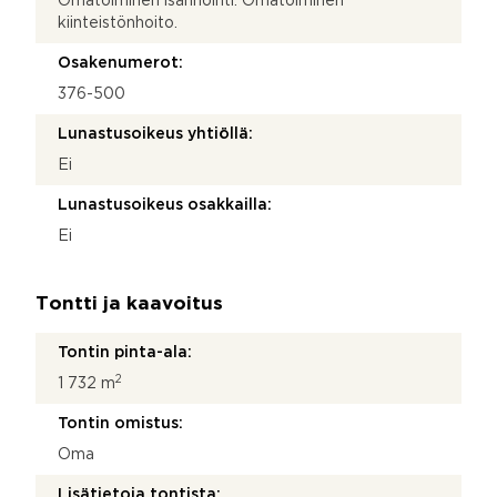
Omatoiminen isännöinti. Omatoiminen
kiinteistönhoito.
Osakenumerot:
376-500
Lunastusoikeus yhtiöllä:
Ei
Lunastusoikeus osakkailla:
Ei
Tontti ja kaavoitus
Tontin pinta-ala:
2
1 732 m
Tontin omistus:
Oma
Lisätietoja tontista: