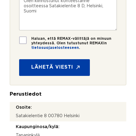
n
ö
k
i
u
p
e
e
m
o
e
s
e
s
?
t
r
t
i
o
i
*
*
T
Haluan, että REMAX-välittäjä on minuun
i
yhteydessä. Olen tutustunut REMAXin
tietosuojaselosteeseen
.
e
*
t
o
s
LÄHETÄ VIESTI
u
o
j
a
Perustiedot
*
Osoite:
Satakielentie 8 00780 Helsinki
Kaupunginosa/kylä:
Tapaninkylä