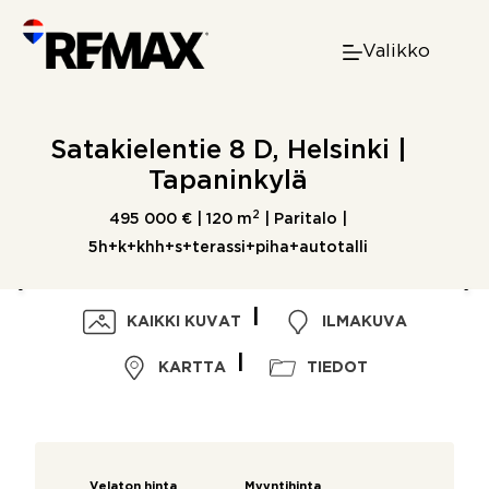
Skip
to
Valikko
content
Satakielentie 8 D, Helsinki |
Tapaninkylä
2
495 000 € |
120 m
| Paritalo |
5h+k+khh+s+terassi+piha+autotalli
KAIKKI KUVAT
ILMAKUVA
KARTTA
TIEDOT
Velaton hinta
Myyntihinta