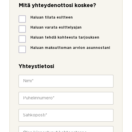
Mitä yhteydenottosi koskee?
M
Haluan tilata esitteen
i
t
Haluan varata esittelyajan
ä
Haluan tehdä kohteesta tarjouksen
y
h
Haluan maksuttoman arvion asunnostani
t
e
y
Yhteystietosi
d
e
N
n
i
o
m
t
i
P
t
*
u
o
h
s
e
S
i
l
ä
k
i
h
o
n
k
s
V