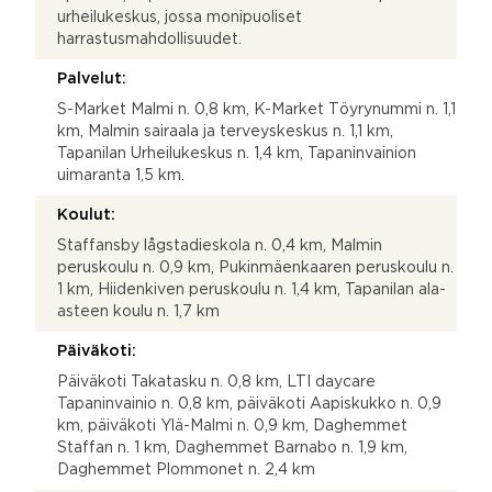
urheilukeskus, jossa monipuoliset
harrastusmahdollisuudet.
Palvelut:
S-Market Malmi n. 0,8 km, K-Market Töyrynummi n. 1,1
km, Malmin sairaala ja terveyskeskus n. 1,1 km,
Tapanilan Urheilukeskus n. 1,4 km, Tapaninvainion
uimaranta 1,5 km.
Koulut:
Staffansby lågstadieskola n. 0,4 km, Malmin
peruskoulu n. 0,9 km, Pukinmäenkaaren peruskoulu n.
1 km, Hiidenkiven peruskoulu n. 1,4 km, Tapanilan ala-
asteen koulu n. 1,7 km
Päiväkoti:
Päiväkoti Takatasku n. 0,8 km, LTI daycare
Tapaninvainio n. 0,8 km, päiväkoti Aapiskukko n. 0,9
km, päiväkoti Ylä-Malmi n. 0,9 km, Daghemmet
Staffan n. 1 km, Daghemmet Barnabo n. 1,9 km,
Daghemmet Plommonet n. 2,4 km