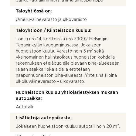
Sähkö, lattialämmitys ja ilmalämpöpumppu
Taloyhtiössä on:
Urheiluvälinevarasto ja ulkovarasto
Taloyhtiöön / Kiinteistöön kuuluu:
Tontti nro 14, korttelissa nro 39092 Helsingin
Tapaninkylän kaupunginosassa. Jokaiseen
2
huoneistoon kuuluu varasto noin 5 m
sekä
yksinomainen hallintaoikeus huoneiston kohdalla
rakennuksen eteläpuolella olevaan piha-alueeseen
rajaan saakka, joka aidalla erotetaan
naapurihuoneiston piha-alueesta. Yhteisinä tiloina
ulkoiluvälinevarasto - ulkovarasto.
Huoneistoon kuuluu yhtiöjärjestyksen mukaan
autopaikka:
Autotalli
Lisätietoja autopaikasta:
2
Jokaiseen huoneistoon kuuluu autotalli noin 20 m
.