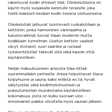
rakentuvat kodin yhteiset tilat. Oleskelutiloista on
käynti myös suojaisalle katetulle terassille, joka
toimii mainiosti kesäisin kodin toisena olohuoneena.
Oleskelutilat jatkuvat luontevasti ruokailutilaan ja
keittiöön, jonka harmoninen värimaailma ja
kalustevalinnat luovat tilaan modernin mutta
kodikkaan tunnelman. Uusitun keittiön vaaleat
sävyt, kivitasot, suuri saareke ja runsaat
työskentelytilat tekevät siitä sekä kauniin että
käytännöllisen.
Neljän makuuhuoneen ansiosta tilaa riittää
suuremmallekin perheelle. Arkea helpottavat tilava
kylpyhuone ja sauna, kaksi erillistä wc:tä, hyvät
säilytystilat sekä kodinhoitohuoneen ja
pukeutumistilan muodostama käytännöllinen
kokonaisuus, josta on kulku suoraan ulos -
erinomainen paikka vilvoitella myös saunan jälkeen.