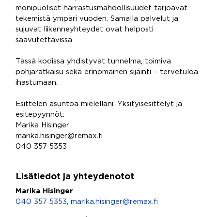
monipuoliset harrastusmahdollisuudet tarjoavat
tekemistä ympäri vuoden. Samalla palvelut ja
sujuvat liikenneyhteydet ovat helposti
saavutettavissa.
Tässä kodissa yhdistyvät tunnelma, toimiva
pohjaratkaisu sekä erinomainen sijainti – tervetuloa
ihastumaan.
Esittelen asuntoa mielelläni. Yksityisesittelyt ja
esitepyynnöt:
Marika Hisinger
marika.hisinger@remax.fi
040 357 5353
Lisätiedot ja yhteydenotot
Marika Hisinger
040 357 5353
,
marika.hisinger@remax.fi