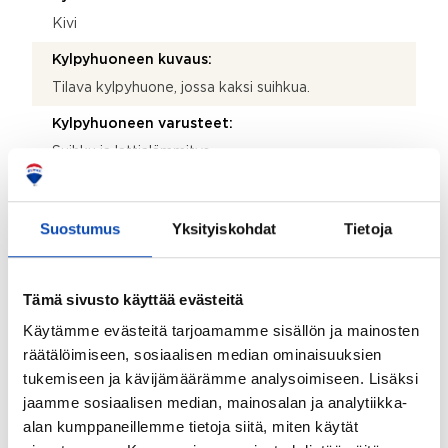
Kivi
Kylpyhuoneen kuvaus:
Tilava kylpyhuone, jossa kaksi suihkua.
Kylpyhuoneen varusteet:
Suihku ja lattialämmitys
Lattiamateriaalit:
Laatta
Suostumus
Yksityiskohdat
Tietoja
Seinämateriaalit:
Kaakeli
Tämä sivusto käyttää evästeitä
Asunnossa sauna:
Käytämme evästeitä tarjoamamme sisällön ja mainosten
Kyllä
räätälöimiseen, sosiaalisen median ominaisuuksien
tukemiseen ja kävijämäärämme analysoimiseen. Lisäksi
Saunan lisätiedot:
jaamme sosiaalisen median, mainosalan ja analytiikka-
Sähkökiuas Mondex vuolukivi, kaksi ikkunaa.
alan kumppaneillemme tietoja siitä, miten käytät
Kiuas: