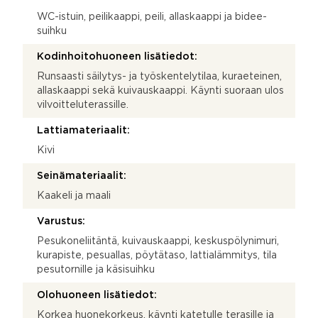
WC-istuin, peilikaappi, peili, allaskaappi ja bidee-
suihku
Kodinhoitohuoneen lisätiedot:
Runsaasti säilytys- ja työskentelytilaa, kuraeteinen,
allaskaappi sekä kuivauskaappi. Käynti suoraan ulos
vilvoitteluterassille.
Lattiamateriaalit:
Kivi
Seinämateriaalit:
Kaakeli ja maali
Varustus:
Pesukoneliitäntä, kuivauskaappi, keskuspölynimuri,
kurapiste, pesuallas, pöytätaso, lattialämmitys, tila
pesutornille ja käsisuihku
Olohuoneen lisätiedot:
Korkea huonekorkeus, käynti katetulle terasille ja