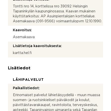
Tontti nro 14, korttelissa nro 39092 Helsingin
Tapaninkylän kaupunginosassa. Kaavan mukainen
käyttötarkoitus: AP Asuinpientalojen korttelialue.
Asemakaava (091-9566) voimaantulopvm 12.10.1990.
Kaavoitus:
Asemakaava
Lisätietoja kaavoituksesta:
kartta.hel.fi
Lisätiedot
LÄHIPALVELUT
Paikallistiedot:
Erinomaiset palvelut lähietäisyydellä - muun muassa
suomen- ja ruotsinkieliset päiväkodit ja koulut,
päivittäistavarakaupat, ravintoloita, terveyskeskus,
apteekki, Tapaninvainion uimaranta sekä Tapanilan