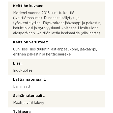
Keittiön kuvaus:
Moderni vuonna 2016 uusittu keittiö
(Keittiömaailma). Runsaasti säilytys- ja
työskentelytilaa. Täyskorkeat jääkaappi ja pakastin,
induktioliesi ja pyrolyysiuuni, kivitasot. Liesituuletin
alkuperäinen. Keittiön lattia laminaattia (alla laatta)
Keittiön varusteet:
Uuni, liesi, liesituuletin, astianpesukone, jääkaappi,
erillinen pakastin ja keittiösaareke
Liesi:
Induktioliesi
Lattiamateriaalit:
Laminaatti
Seinämateriaalit:
Maali ja välitilalevy
Työtasot: