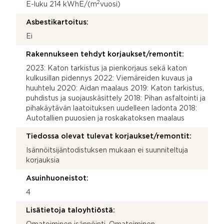
2
E-luku 214 kWhE/(m
vuosi)
Asbestikartoitus:
Ei
Rakennukseen tehdyt korjaukset/remontit:
2023: Katon tarkistus ja pienkorjaus sekä katon
kulkusillan pidennys 2022: Viemäreiden kuvaus ja
huuhtelu 2020: Aidan maalaus 2019: Katon tarkistus,
puhdistus ja suojauskäsittely 2018: Pihan asfaltointi ja
pihakäytävän laatoituksen uudelleen ladonta 2018:
Autotallien puuosien ja roskakatoksen maalaus
Tiedossa olevat tulevat korjaukset/remontit:
Isännöitsijäntodistuksen mukaan ei suunniteltuja
korjauksia
Asuinhuoneistot:
4
Lisätietoja taloyhtiöstä: