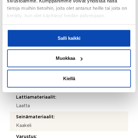
sivustoamme. Kumppanimme voivat yhdistää näitä
Sähkökiuas
tietoja muihin tietoihin, joita olet antanut heille tai joita on
kerätty, kun olet käyttänyt heidän palvelujaan.
Lattiamateriaalit:
Laatta
Salli kaikki
Seinämateriaalit:
Paneeli
Muokkaa
WC:n lisätiedot:
Kaksi erillistä wc:tä.
WC:iden lukumäärä:
Kiellä
2
Lattiamateriaalit:
Laatta
Seinämateriaalit:
Kaakeli
Varustus: