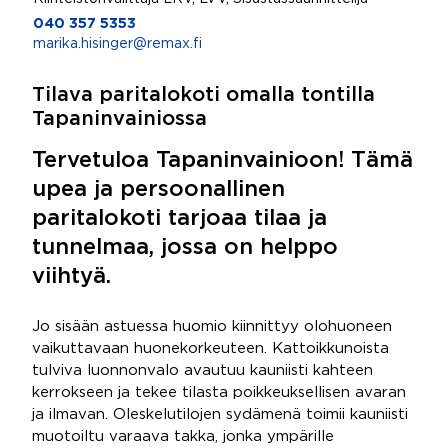
040 357 5353
marika.hisinger@remax.fi
Tilava paritalokoti omalla tontilla
Tapaninvainiossa
Tervetuloa Tapaninvainioon! Tämä
upea ja persoonallinen
paritalokoti tarjoaa tilaa ja
tunnelmaa, jossa on helppo
viihtyä.
Jo sisään astuessa huomio kiinnittyy olohuoneen
vaikuttavaan huonekorkeuteen. Kattoikkunoista
tulviva luonnonvalo avautuu kauniisti kahteen
kerrokseen ja tekee tilasta poikkeuksellisen avaran
ja ilmavan. Oleskelutilojen sydämenä toimii kauniisti
muotoiltu varaava takka, jonka ympärille