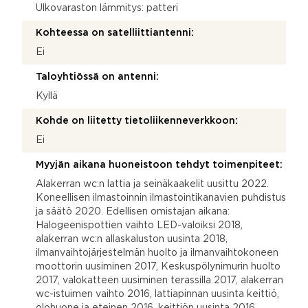
Ulkovaraston lämmitys: patteri
Kohteessa on satelliittiantenni:
Ei
Taloyhtiössä on antenni:
Kyllä
Kohde on liitetty tietoliikenneverkkoon:
Ei
Myyjän aikana huoneistoon tehdyt toimenpiteet:
Alakerran wc:n lattia ja seinäkaakelit uusittu 2022.
Koneellisen ilmastoinnin ilmastointikanavien puhdistus
ja säätö 2020. Edellisen omistajan aikana:
Halogeenispottien vaihto LED-valoiksi 2018,
alakerran wc:n allaskaluston uusinta 2018,
ilmanvaihtojärjestelmän huolto ja ilmanvaihtokoneen
moottorin uusiminen 2017, Keskuspölynimurin huolto
2017, valokatteen uusiminen terassilla 2017, alakerran
wc-istuimen vaihto 2016, lattiapinnan uusinta keittiö,
olohuone ja eteinen 2016, keittiön uusinta 2016,