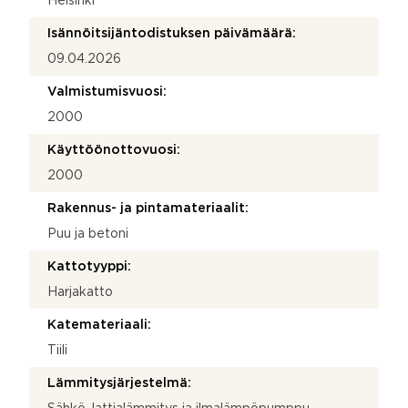
Helsinki
Isännöitsijäntodistuksen päivämäärä:
09.04.2026
Valmistumisvuosi:
2000
Käyttöönottovuosi:
2000
Rakennus- ja pintamateriaalit:
Puu ja betoni
Kattotyyppi:
Harjakatto
Katemateriaali:
Tiili
Lämmitysjärjestelmä: