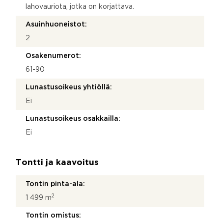
lahovauriota, jotka on korjattava.
Asuinhuoneistot:
2
Osakenumerot:
61-90
Lunastusoikeus yhtiöllä:
Ei
Lunastusoikeus osakkailla:
Ei
Tontti ja kaavoitus
Tontin pinta-ala:
2
1 499 m
Tontin omistus: