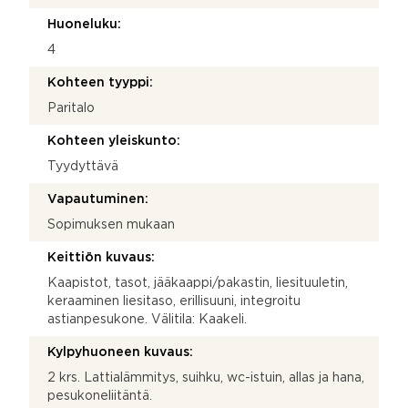
Huoneluku:
4
Kohteen tyyppi:
Paritalo
Kohteen yleiskunto:
Tyydyttävä
Vapautuminen:
Sopimuksen mukaan
Keittiön kuvaus:
Kaapistot, tasot, jääkaappi/pakastin, liesituuletin,
keraaminen liesitaso, erillisuuni, integroitu
astianpesukone. Välitila: Kaakeli.
Kylpyhuoneen kuvaus:
2 krs. Lattialämmitys, suihku, wc-istuin, allas ja hana,
pesukoneliitäntä.