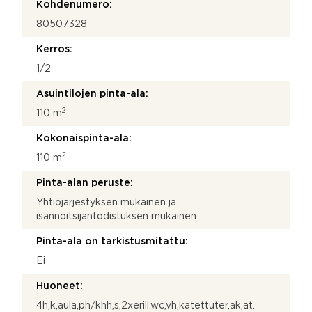
Kohdenumero:
80507328
Kerros:
1/2
Asuintilojen pinta-ala:
2
110 m
Kokonaispinta-ala:
2
110 m
Pinta-alan peruste:
Yhtiöjärjestyksen mukainen ja
isännöitsijäntodistuksen mukainen
Pinta-ala on tarkistusmitattu:
Ei
Huoneet:
4h,k,aula,ph/khh,s,2xerill.wc,vh,katettuter,ak,at.