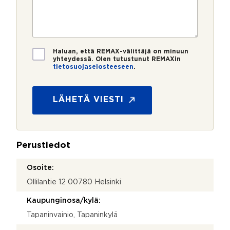
m
o
e
s
e
s
?
t
r
t
i
o
i
*
*
T
Haluan, että REMAX-välittäjä on minuun
i
yhteydessä. Olen tutustunut REMAXin
tietosuojaselosteeseen
.
e
t
o
s
LÄHETÄ VIESTI
u
o
j
a
Perustiedot
*
Osoite:
Ollilantie 12 00780 Helsinki
Kaupunginosa/kylä:
Tapaninvainio, Tapaninkylä