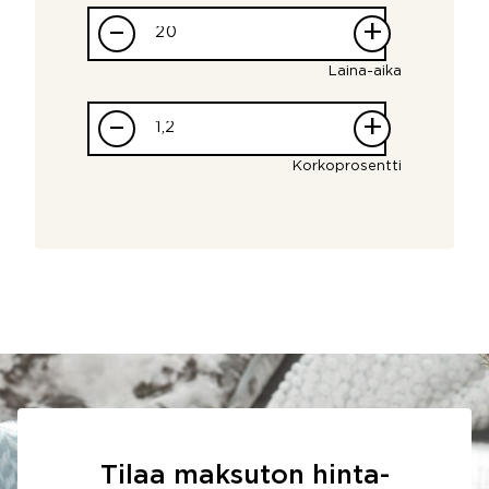
–
+
Laina-aika
–
+
Korkoprosentti
Tilaa maksuton hinta-