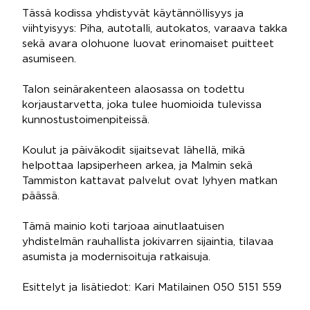
Tässä kodissa yhdistyvät käytännöllisyys ja
viihtyisyys: Piha, autotalli, autokatos, varaava takka
sekä avara olohuone luovat erinomaiset puitteet
asumiseen.
Talon seinärakenteen alaosassa on todettu
korjaustarvetta, joka tulee huomioida tulevissa
kunnostustoimenpiteissä.
Koulut ja päiväkodit sijaitsevat lähellä, mikä
helpottaa lapsiperheen arkea, ja Malmin sekä
Tammiston kattavat palvelut ovat lyhyen matkan
päässä.
Tämä mainio koti tarjoaa ainutlaatuisen
yhdistelmän rauhallista jokivarren sijaintia, tilavaa
asumista ja modernisoituja ratkaisuja.
Esittelyt ja lisätiedot: Kari Matilainen 050 5151 559