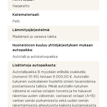
Harjakatto
Katemateriaali:
Pelti
Lämmitysjärjestelmä:
Maalämpö ja varaava takka
Huoneistoon kuuluu yhtiöjärjestyksen mukaan
autopaikka:
Autotalli ja autokatospaikka
Lisätietoja autopaikasta:
Autotallipaikka B myydään erillisillä osakkeilla
(numerot 91-95) hintaan 9 000,00 €. Autotallin
nykyinen vuokralainen huolehtii omien tavaroidensa
poistamisesta tallista. Mikäli autotallin nykyinen
väliseinä ei vastaa ostajien toiveita ja he haluavat
rakentaa uuden väliseinän, vastaavat ostajat (A+B)
vanhan seinän purkamisesta sekä uuden seinän
rakentamisesta aiheutuvista kaikista kustannuksista.