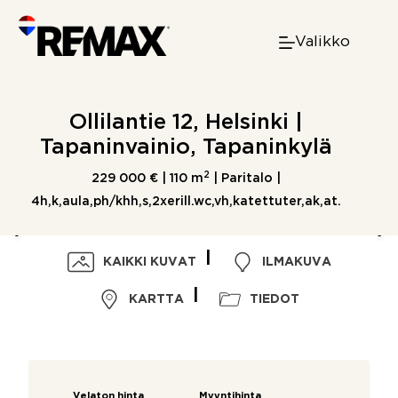
Skip
to
Valikko
content
Ollilantie 12, Helsinki |
Tapaninvainio, Tapaninkylä
2
229 000 € |
110 m
| Paritalo |
4h,k,aula,ph/khh,s,2xerill.wc,vh,katettuter,ak,at.
KAIKKI KUVAT
ILMAKUVA
KARTTA
TIEDOT
Velaton hinta
Myyntihinta