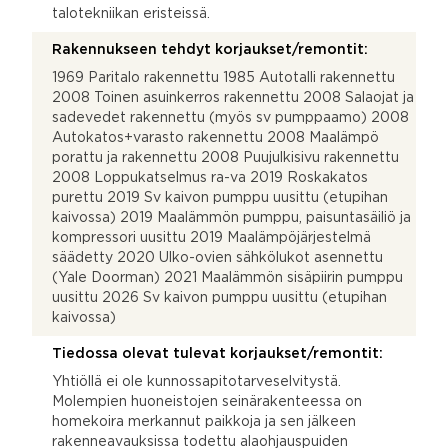
talotekniikan eristeissä.
Rakennukseen tehdyt korjaukset/remontit:
1969 Paritalo rakennettu 1985 Autotalli rakennettu
2008 Toinen asuinkerros rakennettu 2008 Salaojat ja
sadevedet rakennettu (myös sv pumppaamo) 2008
Autokatos+varasto rakennettu 2008 Maalämpö
porattu ja rakennettu 2008 Puujulkisivu rakennettu
2008 Loppukatselmus ra-va 2019 Roskakatos
purettu 2019 Sv kaivon pumppu uusittu (etupihan
kaivossa) 2019 Maalämmön pumppu, paisuntasäiliö ja
kompressori uusittu 2019 Maalämpöjärjestelmä
säädetty 2020 Ulko-ovien sähkölukot asennettu
(Yale Doorman) 2021 Maalämmön sisäpiirin pumppu
uusittu 2026 Sv kaivon pumppu uusittu (etupihan
kaivossa)
Tiedossa olevat tulevat korjaukset/remontit:
Yhtiöllä ei ole kunnossapitotarveselvitystä.
Molempien huoneistojen seinärakenteessa on
homekoira merkannut paikkoja ja sen jälkeen
rakenneavauksissa todettu alaohjauspuiden