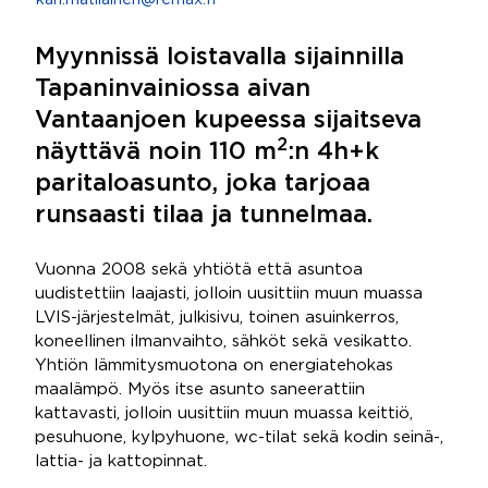
kari.matilainen@remax.fi
Myynnissä loistavalla sijainnilla
Tapaninvainiossa aivan
Vantaanjoen kupeessa sijaitseva
2
näyttävä noin 110 m
:n 4h+k
paritaloasunto, joka tarjoaa
runsaasti tilaa ja tunnelmaa.
Vuonna 2008 sekä yhtiötä että asuntoa
uudistettiin laajasti, jolloin uusittiin muun muassa
LVIS-järjestelmät, julkisivu, toinen asuinkerros,
koneellinen ilmanvaihto, sähköt sekä vesikatto.
Yhtiön lämmitysmuotona on energiatehokas
maalämpö. Myös itse asunto saneerattiin
kattavasti, jolloin uusittiin muun muassa keittiö,
pesuhuone, kylpyhuone, wc-tilat sekä kodin seinä-,
lattia- ja kattopinnat.