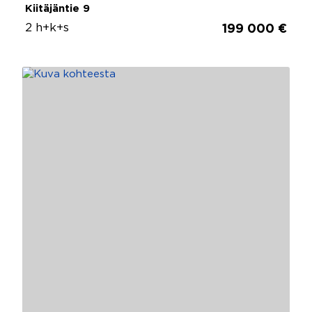
Kiitäjäntie 9
2 h+k+s
199 000 €