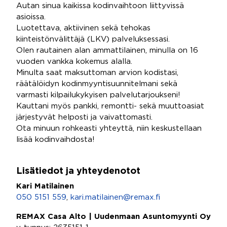
Autan sinua kaikissa kodinvaihtoon liittyvissä
asioissa.
Luotettava, aktiivinen sekä tehokas
kiinteistönvälittäjä (LKV) palveluksessasi.
Olen rautainen alan ammattilainen, minulla on 16
vuoden vankka kokemus alalla.
Minulta saat maksuttoman arvion kodistasi,
räätälöidyn kodinmyyntisuunnitelmani sekä
varmasti kilpailukykyisen palvelutarjoukseni!
Kauttani myös pankki, remontti- sekä muuttoasiat
järjestyvät helposti ja vaivattomasti.
Ota minuun rohkeasti yhteyttä, niin keskustellaan
lisää kodinvaihdosta!
Lisätiedot ja yhteydenotot
Kari Matilainen
050 5151 559
,
kari.matilainen@remax.fi
REMAX Casa Alto | Uudenmaan Asuntomyynti Oy