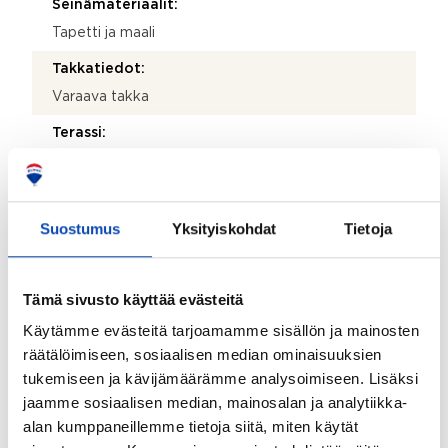
Seinämateriaalit:
Tapetti ja maali
Takkatiedot:
Varaava takka
Terassi:
Kyllä
Lisätietoja terassista:
Katettu terassi.
Suostumus
Yksityiskohdat
Tietoja
Kohteen säilytystilat:
Vaatehuone, kaapistot ja seinäkaapit
Tämä sivusto käyttää evästeitä
Kohteessa on satelliittiantenni:
Käytämme evästeitä tarjoamamme sisällön ja mainosten
räätälöimiseen, sosiaalisen median ominaisuuksien
Ei
tukemiseen ja kävijämäärämme analysoimiseen. Lisäksi
Taloyhtiössä on antenni:
jaamme sosiaalisen median, mainosalan ja analytiikka-
Kyllä
alan kumppaneillemme tietoja siitä, miten käytät