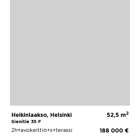
2
Heikinlaakso, Helsinki
52,5 m
Sienitie 35 F
2h+avokeittiö+s+terassi
188 000 €