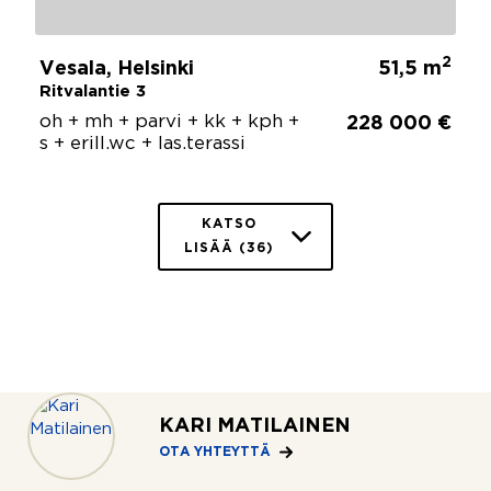
2
Vesala, Helsinki
51,5 m
Ritvalantie 3
oh + mh + parvi + kk + kph +
228 000 €
s + erill.wc + las.terassi
KATSO
LISÄÄ (36)
KARI MATILAINEN
OTA YHTEYTTÄ