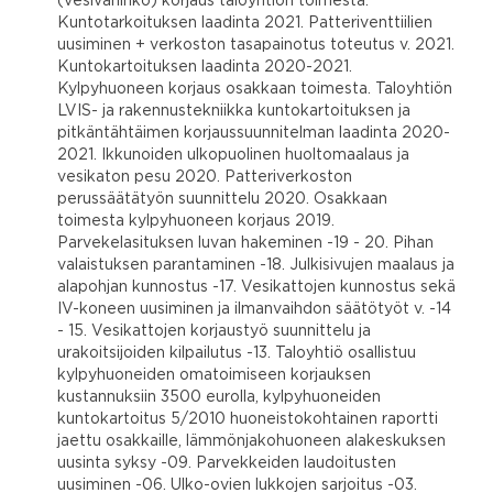
(vesivahinko) korjaus taloyhtiön toimesta.
Kuntotarkoituksen laadinta 2021. Patteriventtiilien
uusiminen + verkoston tasapainotus toteutus v. 2021.
Kuntokartoituksen laadinta 2020-2021.
Kylpyhuoneen korjaus osakkaan toimesta. Taloyhtiön
LVIS- ja rakennustekniikka kuntokartoituksen ja
pitkäntähtäimen korjaussuunnitelman laadinta 2020-
2021. Ikkunoiden ulkopuolinen huoltomaalaus ja
vesikaton pesu 2020. Patteriverkoston
perussäätätyön suunnittelu 2020. Osakkaan
toimesta kylpyhuoneen korjaus 2019.
Parvekelasituksen luvan hakeminen -19 - 20. Pihan
valaistuksen parantaminen -18. Julkisivujen maalaus ja
alapohjan kunnostus -17. Vesikattojen kunnostus sekä
IV-koneen uusiminen ja ilmanvaihdon säätötyöt v. -14
- 15. Vesikattojen korjaustyö suunnittelu ja
urakoitsijoiden kilpailutus -13. Taloyhtiö osallistuu
kylpyhuoneiden omatoimiseen korjauksen
kustannuksiin 3500 eurolla, kylpyhuoneiden
kuntokartoitus 5/2010 huoneistokohtainen raportti
jaettu osakkaille, lämmönjakohuoneen alakeskuksen
uusinta syksy -09. Parvekkeiden laudoitusten
uusiminen -06. Ulko-ovien lukkojen sarjoitus -03.