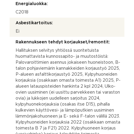
Energialuokka:
C2018
Asbestikartoitus:
Ei
Rakennukseen tehdyt korjaukset/remontit:
Hallituksen selvitys yhtiössä suoritetuista
huomattavista kunnossapito- ja muutostöistä:
Palovaroittimien asennus jokaiseen huoneistoon, B-
talon pohjaviemärin kannakkeiden korjaustyö 2025,
P-alueen asfalttikorjaustyö 2025, Kylpyhuoneiden
korjauksia (osakkaan omasta toimesta A1) 2025, P-
alueen latauspisteiden hankinta 2 kpl 2024, Ulko-
ovien uusiminen (ei uusittu parvekkeen tai varaston
ovia) ja lukkojen uudelleen sarjoitus 2024,
kylpyhuonekorjauksia (osakas itse D15), pihalla
kulkevien käyttövesi- ja lämpöputkien uusiminen
lämmönjakohuoneen ja E- sekä F-talon välillä 2023.
Kylpyhuoneiden korjauksia 2022 (osakkaan omasta
toimesta B 7 ja F21) 2022. Kylpyhuoneen korjaus