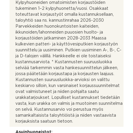
Kylpyhuoneiden omatoimisten korjaustöiden
tukeminen 1–2 kylpyhuonetta/vuosi. Osakkaat
toteuttavat korjaustyöt omalla kustannuksellaan,
taloyhtiö saa ns. kannustinrahaa 2026-2030
Parvekkeiden huonokuntoisten kaiteiden,
ikkunoiden/lahonneiden puuosien huolto- ja
korjaustöiden jatkaminen 2028-2033 Maassa
kulkevien patteri- ja käyttövesiputkien korjaustyön
suunnittelu ja uusiminen. Putkien uusiminen A-, B-, C-
ja D-talojen välillä. Hankkeelle ei ole toistaiseksi
kustannusarviota. * Kustannusten suuruusluokka
selviää tarkemmin vasta hankesuunnittelun jälkeen,
jossa päätetään korjaustapa ja korjausten laajuus.
Kustannusten suuruusluokka-arvioksi on valittu
keskiarvo silloin, kun varsinaiset korjaussuunnitelmat
ovat valmistuneet ja niiden pohjalta saatu
urakkatarjoukset. Lopulliset kustannukset tiedetään
vasta, kun urakka on valmis ja muotoinen suunnitelma
on selvä. Kustannusarvio voi perustua myös
samankaltaisista taloyhtiöistä ja niiden vastaavista
korjauksista saatuun tietoon.
Asuinhuoneistot: