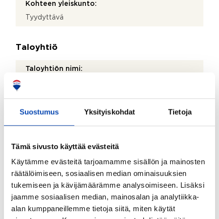
Kohteen yleiskunto:
Tyydyttävä
Taloyhtiö
Taloyhtiön nimi:
Asunto Oy Kesälinnunpuisto
Taloyhtiön Y-tunnus:
Suostumus
Yksityiskohdat
Tietoja
0575565-6
Kiinteistönhoidosta vastaa:
Tämä sivusto käyttää evästeitä
Huoltoyhtiö
Käytämme evästeitä tarjoamamme sisällön ja mainosten
Isännöitsijätoimisto:
räätälöimiseen, sosiaalisen median ominaisuuksien
Suur-Helsingin Asuinkiinteistöt Oy
tukemiseen ja kävijämäärämme analysoimiseen. Lisäksi
Isännöitsijän nimi:
jaamme sosiaalisen median, mainosalan ja analytiikka-
alan kumppaneillemme tietoja siitä, miten käytät
Janne Marttinen