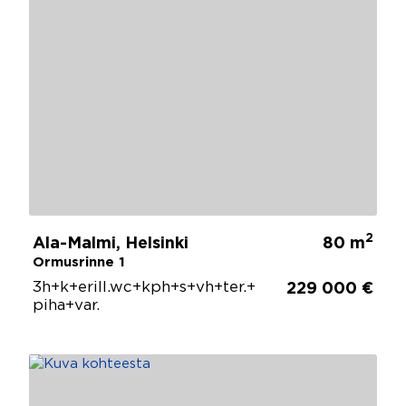
2
Ala-Malmi, Helsinki
80 m
Ormusrinne 1
3h+k+erill.wc+kph+s+vh+ter.+
229 000 €
piha+var.