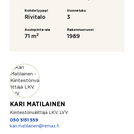
Kohdetyyppi
Huoneluku
Rivitalo
3
Asuinpinta-ala
Rakennusvuosi
2
71 m
1989
KARI MATILAINEN
Kiinteistönvälittäjä LKV, LVV
050 5151 559
kari.matilainen@remax.fi