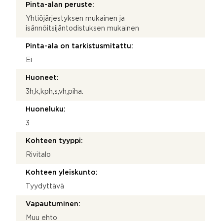
Pinta-alan peruste:
Yhtiöjärjestyksen mukainen ja
isännöitsijäntodistuksen mukainen
Pinta-ala on tarkistusmitattu:
Ei
Huoneet:
3h,k,kph,s,vh,piha.
Huoneluku:
3
Kohteen tyyppi:
Rivitalo
Kohteen yleiskunto:
Tyydyttävä
Vapautuminen:
Muu ehto