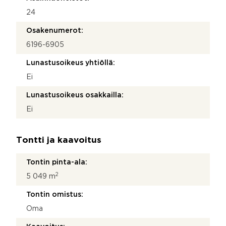
24
Osakenumerot:
6196-6905
Lunastusoikeus yhtiöllä:
Ei
Lunastusoikeus osakkailla:
Ei
Tontti ja kaavoitus
Tontin pinta-ala:
2
5 049 m
Tontin omistus:
Oma