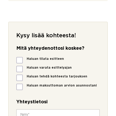
Kysy lisää kohteesta!
Mitä yhteydenottosi koskee?
M
Haluan tilata esitteen
i
t
Haluan varata esittelyajan
ä
Haluan tehdä kohteesta tarjouksen
y
h
Haluan maksuttoman arvion asunnostani
t
e
y
Yhteystietosi
d
e
N
n