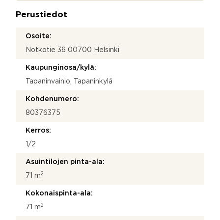
o
a
s
Perustiedot
*
t
i
Osoite:
M
Notkotie 36 00700 Helsinki
i
t
Kaupunginosa/kylä:
ä
Tapaninvainio, Tapaninkylä
Kohdenumero:
80376375
Kerros:
1/2
Asuintilojen pinta-ala:
2
71 m
Kokonaispinta-ala:
2
71 m