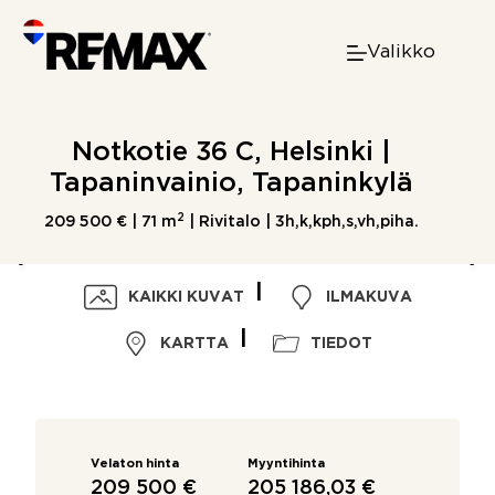
Skip
to
Valikko
content
Notkotie 36 C, Helsinki |
Tapaninvainio, Tapaninkylä
2
209 500 € |
71 m
| Rivitalo | 3h,k,kph,s,vh,piha.
KAIKKI KUVAT
ILMAKUVA
KARTTA
TIEDOT
Velaton hinta
Myyntihinta
209 500 €
205 186,03 €