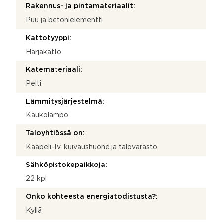
Rakennus- ja pintamateriaalit:
Puu ja betonielementti
Kattotyyppi:
Harjakatto
Katemateriaali:
Pelti
Lämmitysjärjestelmä:
Kaukolämpö
Taloyhtiössä on:
Kaapeli-tv, kuivaushuone ja talovarasto
Sähköpistokepaikkoja:
22 kpl
Onko kohteesta energiatodistusta?:
Kyllä