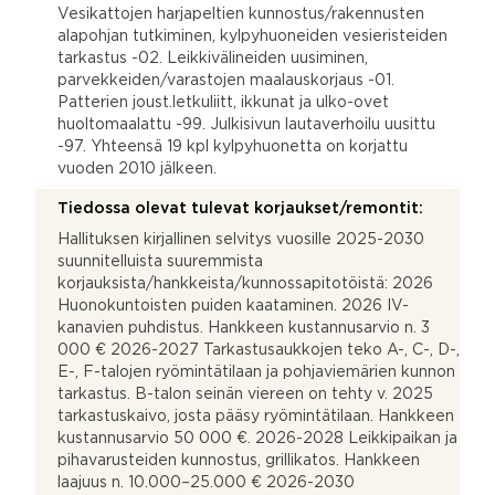
Vesikattojen harjapeltien kunnostus/rakennusten
alapohjan tutkiminen, kylpyhuoneiden vesieristeiden
tarkastus -02. Leikkivälineiden uusiminen,
parvekkeiden/varastojen maalauskorjaus -01.
Patterien joust.letkuliitt, ikkunat ja ulko-ovet
huoltomaalattu -99. Julkisivun lautaverhoilu uusittu
-97. Yhteensä 19 kpl kylpyhuonetta on korjattu
vuoden 2010 jälkeen.
Tiedossa olevat tulevat korjaukset/remontit:
Hallituksen kirjallinen selvitys vuosille 2025-2030
suunnitelluista suuremmista
korjauksista/hankkeista/kunnossapitotöistä: 2026
Huonokuntoisten puiden kaataminen. 2026 IV-
kanavien puhdistus. Hankkeen kustannusarvio n. 3
000 € 2026-2027 Tarkastusaukkojen teko A-, C-, D-,
E-, F-talojen ryömintätilaan ja pohjaviemärien kunnon
tarkastus. B-talon seinän viereen on tehty v. 2025
tarkastuskaivo, josta pääsy ryömintätilaan. Hankkeen
kustannusarvio 50 000 €. 2026-2028 Leikkipaikan ja
pihavarusteiden kunnostus, grillikatos. Hankkeen
laajuus n. 10.000–25.000 € 2026-2030