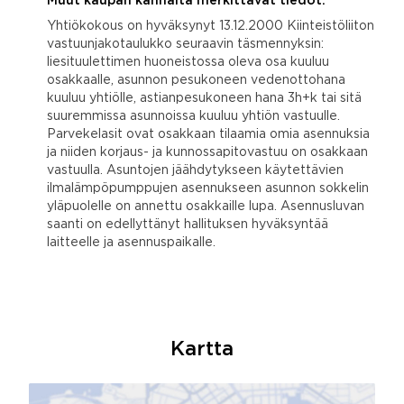
Muut kaupan kannalta merkittävät tiedot:
Yhtiökokous on hyväksynyt 13.12.2000 Kiinteistöliiton
vastuunjakotaulukko seuraavin täsmennyksin:
liesituulettimen huoneistossa oleva osa kuuluu
osakkaalle, asunnon pesukoneen vedenottohana
kuuluu yhtiölle, astianpesukoneen hana 3h+k tai sitä
suuremmissa asunnoissa kuuluu yhtiön vastuulle.
Parvekelasit ovat osakkaan tilaamia omia asennuksia
ja niiden korjaus- ja kunnossapitovastuu on osakkaan
vastuulla. Asuntojen jäähdytykseen käytettävien
ilmalämpöpumppujen asennukseen asunnon sokkelin
yläpuolelle on annettu osakkaille lupa. Asennusluvan
saanti on edellyttänyt hallituksen hyväksyntää
laitteelle ja asennuspaikalle.
Kartta