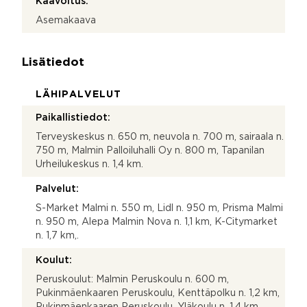
Kaavoitus:
Asemakaava
Lisätiedot
LÄHIPALVELUT
Paikallistiedot:
Terveyskeskus n. 650 m, neuvola n. 700 m, sairaala n.
750 m, Malmin Palloiluhalli Oy n. 800 m, Tapanilan
Urheilukeskus n. 1,4 km.
Palvelut:
S-Market Malmi n. 550 m, Lidl n. 950 m, Prisma Malmi
n. 950 m, Alepa Malmin Nova n. 1,1 km, K-Citymarket
n. 1,7 km,.
Koulut:
Peruskoulut: Malmin Peruskoulu n. 600 m,
Pukinmäenkaaren Peruskoulu, Kenttäpolku n. 1,2 km,
Pukinmäenkaaren Peruskoulu, Yläkoulu n. 1,4 km,