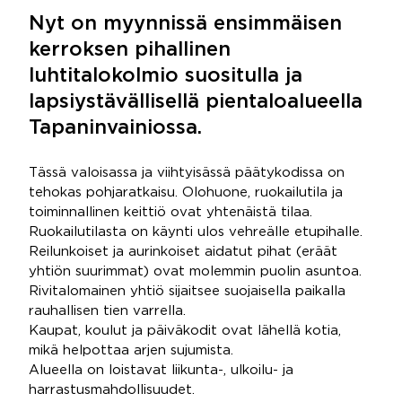
Nyt on myynnissä ensimmäisen
kerroksen pihallinen
luhtitalokolmio suositulla ja
lapsiystävällisellä pientaloalueella
Tapaninvainiossa.
Tässä valoisassa ja viihtyisässä päätykodissa on
tehokas pohjaratkaisu. Olohuone, ruokailutila ja
toiminnallinen keittiö ovat yhtenäistä tilaa.
Ruokailutilasta on käynti ulos vehreälle etupihalle.
Reilunkoiset ja aurinkoiset aidatut pihat (eräät
yhtiön suurimmat) ovat molemmin puolin asuntoa.
Rivitalomainen yhtiö sijaitsee suojaisella paikalla
rauhallisen tien varrella.
Kaupat, koulut ja päiväkodit ovat lähellä kotia,
mikä helpottaa arjen sujumista.
Alueella on loistavat liikunta-, ulkoilu- ja
harrastusmahdollisuudet.