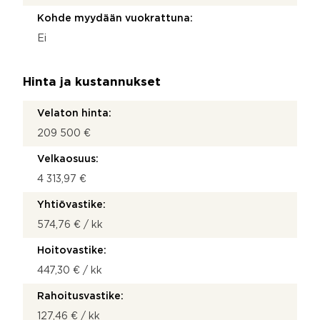
Kohde myydään vuokrattuna:
Ei
Hinta ja kustannukset
Velaton hinta:
209 500 €
Velkaosuus:
4 313,97 €
Yhtiövastike:
574,76 € / kk
Hoitovastike:
447,30 € / kk
Rahoitusvastike:
127,46 € / kk