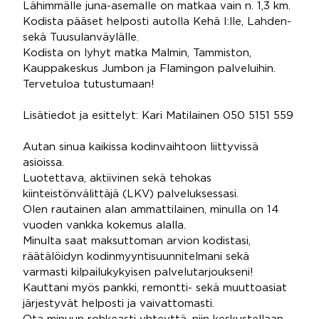
Lähimmälle juna-asemalle on matkaa vain n. 1,3 km.
Kodista pääset helposti autolla Kehä I:lle, Lahden-
sekä Tuusulanväylälle.
Kodista on lyhyt matka Malmin, Tammiston,
Kauppakeskus Jumbon ja Flamingon palveluihin.
Tervetuloa tutustumaan!
Lisätiedot ja esittelyt: Kari Matilainen 050 5151 559
Autan sinua kaikissa kodinvaihtoon liittyvissä
asioissa.
Luotettava, aktiivinen sekä tehokas
kiinteistönvälittäjä (LKV) palveluksessasi.
Olen rautainen alan ammattilainen, minulla on 14
vuoden vankka kokemus alalla.
Minulta saat maksuttoman arvion kodistasi,
räätälöidyn kodinmyyntisuunnitelmani sekä
varmasti kilpailukykyisen palvelutarjoukseni!
Kauttani myös pankki, remontti- sekä muuttoasiat
järjestyvät helposti ja vaivattomasti.