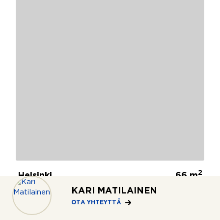
2
Helsinki
66 m
Karhusuontie 21
KARI MATILAINEN
2h+kk+s
209 000 €
OTA YHTEYTTÄ