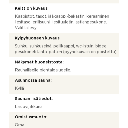
Keittiön kuvaus:
Kaapistot, tasot, jääkaappi/pakastin, keraaminen
liesitaso, erillisuuni, liesituuletin, astianpesukone.
Välitila:levy.
Kylpyhuoneen kuvaus:
Suihku, suihkuseinä, peilikaappi, wc-istuin, bidee,
pesukoneliitäntä. patteri.(pyyhekuivain on poistettu)
Näkymät huoneistosta:
Rauhalliselle pientaloalueelle.
Asunnossa sauna:
Kyllä
Saunan lisätiedot:
Lasiovi, ikkuna.
Omistusmuoto:
Oma