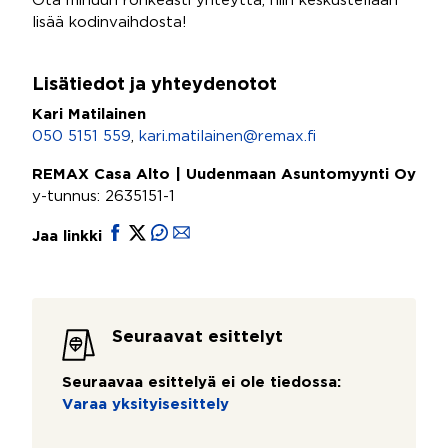
Ota minuun rohkeasti yhteyttä, niin keskustellaan
lisää kodinvaihdosta!
Lisätiedot ja yhteydenotot
Kari Matilainen
050 5151 559
,
kari.matilainen@remax.fi
REMAX Casa Alto | Uudenmaan Asuntomyynti Oy
y-tunnus: 2635151-1
Jaa linkki
Seuraavat esittelyt
Seuraavaa esittelyä ei ole tiedossa:
Varaa yksityisesittely