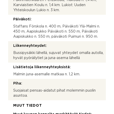
Karviaistien Koulu n. 1,4 km. Lukiot: Uuden
Yhteiskoulun Lukio n. 3 km.
Päiväkoti:
Staffans Förskola n. 400 m, Päiväkoti Ylä-Malmi n.
450 m, Aapiskukko Päiväkoti n. 550 m, Päiväkoti
Aapiskukko n. 550 m, päiväkoti Puimuri n. 950 m.
Liikenneyhteydet:
Bussipysäkki lähellä, sujuvat yhteydet omalla autolla,
hyvät pyöräilytiet ja juna-asema lähellä
Lisätietoja liikenneyhteyksistä:
Malmin juna-asemalle matkaa n. 1,2 km.
Piha:
Suojaisat pensas-aidatut pihat molemmin puolin
asuntoa.
MUUT TIEDOT