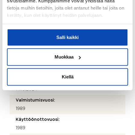
sivustoamme. Kumppanimme voivat yhdistää näitä
Puhelinnumero:
tietoja muihin tietoihin, joita olet antanut heille tai joita on
09 343 6240
kerätty, kun olet käyttänyt heidän palvelujaan.
Katuosoite:
Kauppakartanonkatu 11
Salli kaikki
Postinumero:
00930
Muokkaa
Postitoimipaikka:
Helsinki
Kiellä
Isännöitsijäntodistuksen päivämäärä:
14.10.2024
Valmistumisvuosi:
1989
Käyttöönottovuosi:
1989