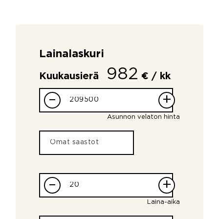
Lainalaskuri
982
Kuukausierä
€ / kk
–
+
Asunnon velaton hinta
–
+
Laina-aika