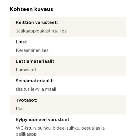
Kohteen kuvaus
Keittiön varusteet:
Jääkaappipakastin ja liesi
Liesi:
Keraaminen liesi
Lattiamateriaalit:
Laminaatti
Seinämateriaalit:
sisutus levy ja maali
Työtasot:
Puu
Kylpyhuoneen varusteet:
WC-istuin, suihku, bidee-suihku, pesuallas ja
peilikaappi