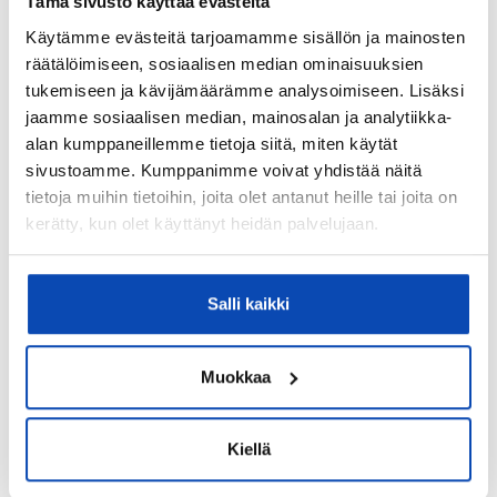
Tämä sivusto käyttää evästeitä
0221488-9
Käytämme evästeitä tarjoamamme sisällön ja mainosten
Kiinteistönhoidosta vastaa:
räätälöimiseen, sosiaalisen median ominaisuuksien
Huoltoyhtiö
tukemiseen ja kävijämäärämme analysoimiseen. Lisäksi
Isännöitsijätoimisto:
jaamme sosiaalisen median, mainosalan ja analytiikka-
alan kumppaneillemme tietoja siitä, miten käytät
Oiva Isännöinti Oy
sivustoamme. Kumppanimme voivat yhdistää näitä
Valmistumisvuosi:
tietoja muihin tietoihin, joita olet antanut heille tai joita on
1939
kerätty, kun olet käyttänyt heidän palvelujaan.
Lämmitysjärjestelmä:
Kaukolämpö
Salli kaikki
Hissi:
Kyllä
Muokkaa
Taloyhtiössä sauna:
Ei
Kiellä
Lisätietoja autopaikasta: