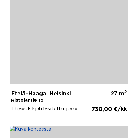
2
Etelä-Haaga, Helsinki
27 m
Ristolantie 15
1 h,avok.kph,lasitettu parv.
730,00 €/kk