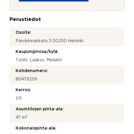
o
j
a
Perustiedot
*
Osoite:
Päivärinnankatu 3 00250 Helsinki
Kaupunginosa/kylä:
Töölö, Laakso, Meilahti
Kohdenumero:
80479206
Kerros:
1/6
Asuintilojen pinta-ala:
2
47 m
Kokonaispinta-ala: