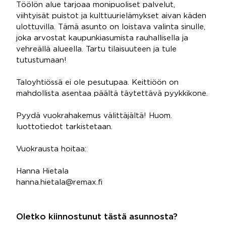
Töölön alue tarjoaa monipuoliset palvelut,
viihtyisät puistot ja kulttuurielämykset aivan käden
ulottuvilla. Tämä asunto on loistava valinta sinulle,
joka arvostat kaupunkiasumista rauhallisella ja
vehreällä alueella. Tartu tilaisuuteen ja tule
tutustumaan!
Taloyhtiössä ei ole pesutupaa. Keittiöön on
mahdollista asentaa päältä täytettävä pyykkikone.
Pyydä vuokrahakemus välittäjältä! Huom.
luottotiedot tarkistetaan.
Vuokrausta hoitaa:
Hanna Hietala
hanna.hietala@remax.fi
Oletko kiinnostunut tästä asunnosta?