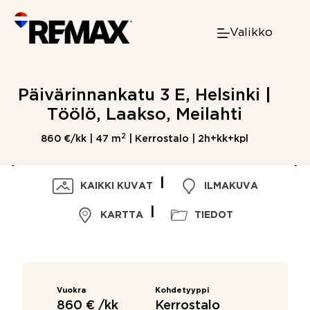
Skip
to
Valikko
content
Päivärinnankatu 3 E, Helsinki |
Töölö, Laakso, Meilahti
2
860 €/kk |
47 m
| Kerrostalo | 2h+kk+kpl
KAIKKI KUVAT
ILMAKUVA
KARTTA
TIEDOT
Vuokra
Kohdetyyppi
860 € /kk
Kerrostalo