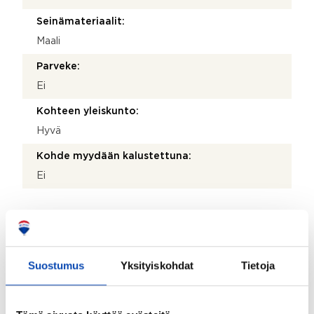
Seinämateriaalit:
Maali
Parveke:
Ei
Kohteen yleiskunto:
Hyvä
Kohde myydään kalustettuna:
Ei
Taloyhtiö
Taloyhtiön nimi:
Suostumus
Yksityiskohdat
Tietoja
As Oy Päivärinnankatu 3
Taloyhtiön Y-tunnus: