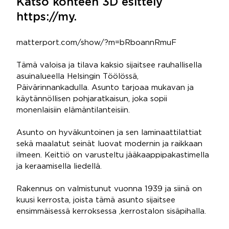
Katso kohteen 3D esittely
https://my.
matterport.com/show/?m=bRboannRmuF
Tämä valoisa ja tilava kaksio sijaitsee rauhallisella
asuinalueella Helsingin Töölössä,
Päivärinnankadulla. Asunto tarjoaa mukavan ja
käytännöllisen pohjaratkaisun, joka sopii
monenlaisiin elämäntilanteisiin.
Asunto on hyväkuntoinen ja sen laminaattilattiat
sekä maalatut seinät luovat modernin ja raikkaan
ilmeen. Keittiö on varusteltu jääkaappipakastimella
ja keraamisella liedellä.
Rakennus on valmistunut vuonna 1939 ja siinä on
kuusi kerrosta, joista tämä asunto sijaitsee
ensimmäisessä kerroksessa ,kerrostalon sisäpihalla.