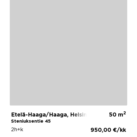
2
Etelä-Haaga/Haaga, Helsinki
50 m
Steniuksentie 45
2h+k
950,00 €/kk