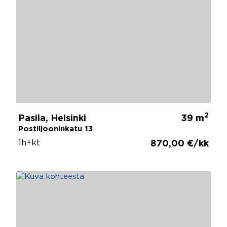
2
Pasila, Helsinki
39 m
Postiljooninkatu 13
1h+kt
870,00 €/kk