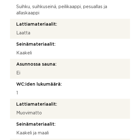
Suihku, suihkuseinä, peilikaappi, pesuallas ja
allaskaappi
Lattiamateriaalit:
Laatta
Seinämateriaalit:
Kaakeli
Asunnossa sauna:
Ei
WC:iden lukumäärä:
1
Lattiamateriaalit:
Muovimatto
Seinämateriaalit:
Kaakeli ja maali