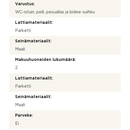
Varustus:
WC-istuin, peili, pesuallas ja bidee-suihku
Lattiamateriaalit:
Parketti
Seinämateriaalit:
Maali
Makuuhuoneiden lukumäärä:
2
Lattiamateriaalit:
Parketti
Seinämateriaalit:
Maali
Parveke:
Ei