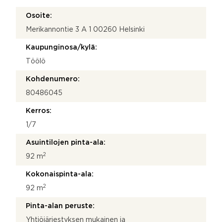
Osoite:
Merikannontie 3 A 1 00260 Helsinki
Kaupunginosa/kylä:
Töölö
Kohdenumero:
80486045
Kerros:
1/7
Asuintilojen pinta-ala:
2
92 m
Kokonaispinta-ala:
2
92 m
Pinta-alan peruste:
Yhtiöjärjestyksen mukainen ja