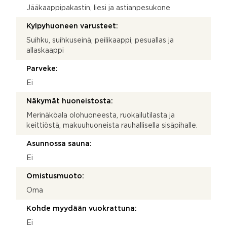
Jääkaappipakastin, liesi ja astianpesukone
Kylpyhuoneen varusteet:
Suihku, suihkuseinä, peilikaappi, pesuallas ja
allaskaappi
Parveke:
Ei
Näkymät huoneistosta:
Merinäköala olohuoneesta, ruokailutilasta ja
keittiöstä, makuuhuoneista rauhallisella sisäpihalle.
Asunnossa sauna:
Ei
Omistusmuoto:
Oma
Kohde myydään vuokrattuna:
Ei