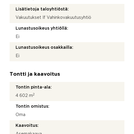
Lisätietoja taloyhtiöstä:
Vakuutukset If Vahinkovakuutusyhtiö
Lunastusoikeus yhtiöllä:
Ei
Lunastusoikeus osakkailla:
Ei
Tontti ja kaavoitus
Tontin pinta-ala:
2
4 602 m
Tontin omistus:
Oma
Kaavoitus:
Asemakaava