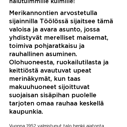
halutuimmille kulmille!
Merikannontien arvostetulla
sijainnilla Töölössä sijaitsee tämä
valoisa ja avara asunto, jossa
yhdistyvät merelliset maisemat,
toimiva pohjaratkaisu ja
rauhallinen asuminen.
Olohuoneesta, ruokailutilasta ja
keittiöstä avautuvat upeat
merinäkymät, kun taas
makuuhuoneet sijoittuvat
suojaisan sisäpihan puolelle
tarjoten omaa rauhaa keskellä
kaupunkia.
Vuonna 1952 valmistunut talo henkii ajatonta