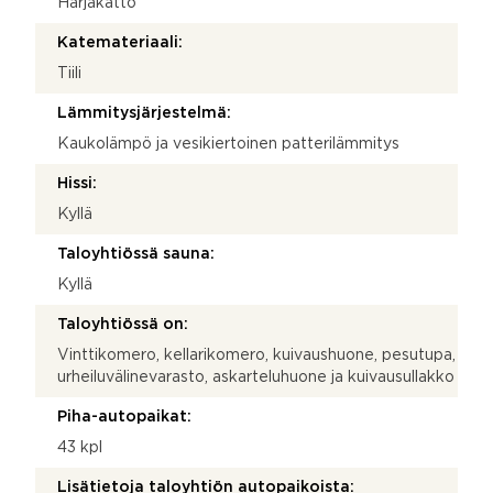
Harjakatto
Katemateriaali:
Tiili
Lämmitysjärjestelmä:
Kaukolämpö ja vesikiertoinen patterilämmitys
Hissi:
Kyllä
Taloyhtiössä sauna:
Kyllä
Taloyhtiössä on:
Vinttikomero, kellarikomero, kuivaushuone, pesutupa,
urheiluvälinevarasto, askarteluhuone ja kuivausullakko
Piha-autopaikat:
43 kpl
Lisätietoja taloyhtiön autopaikoista: