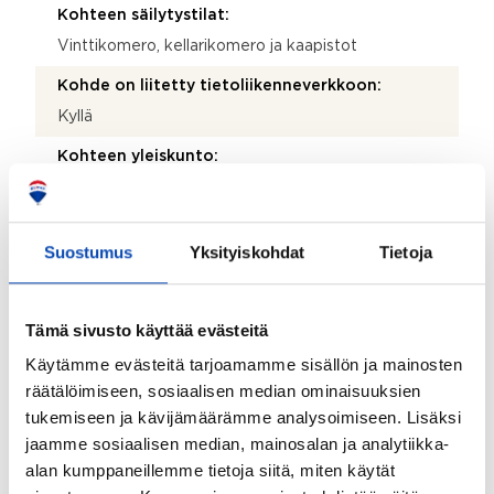
Kohteen säilytystilat:
Vinttikomero, kellarikomero ja kaapistot
Kohde on liitetty tietoliikenneverkkoon:
Kyllä
Kohteen yleiskunto:
Tyydyttävä
Kohde myydään kalustettuna:
Suostumus
Yksityiskohdat
Tietoja
Ei
Taloyhtiö
Tämä sivusto käyttää evästeitä
Käytämme evästeitä tarjoamamme sisällön ja mainosten
Taloyhtiön nimi:
räätälöimiseen, sosiaalisen median ominaisuuksien
Asunto Oy Merikannontie 3
tukemiseen ja kävijämäärämme analysoimiseen. Lisäksi
jaamme sosiaalisen median, mainosalan ja analytiikka-
Taloyhtiön Y-tunnus:
alan kumppaneillemme tietoja siitä, miten käytät
0223962-1