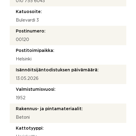
010 755 6043
Katuosoite:
Bulevardi 3
Postinumero:
00120
Postitoimipaikka:
Helsinki
Isännöitsijäntodistuksen päivämäärä:
13.05.2026
Valmistumisvuosi:
1952
Rakennus- ja pintamateriaalit:
Betoni
Kattotyyppi: