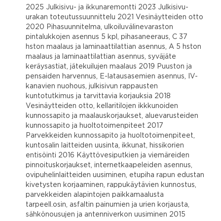
2025 Julkisivu- ja ikkunaremontti 2023 Julkisivu-
urakan toteutussuunnittelu 2021 Vesinäytteiden otto
2020 Pihasuunnitelma, ulkoiluvälinevaraston
pintalukkojen asennus 5 kpl, pihasaneeraus, C 37
hston maalaus ja laminaattilattian asennus, A 5 hston
maalaus ja laminaattilattian asennus, syväjäte
keräysastiat, jätekuilujen maalaus 2019 Puuston ja
pensaiden harvennus, E-latausasemien asennus, IV-
kanavien nuohous, julkisivun rappausten
kuntotutkimus ja tarvittavia korjauksia 2018
Vesinäytteiden otto, kellaritilojen ikkkunoiden
kunnossapito ja maalauskorjaukset, aluevarusteiden
kunnossapito ja huoltotoimenpiteet 2017
Parvekkeiden kunnossapito ja huoltotoimenpiteet,
kuntosalin laitteiden uusinta, ikkunat, hissikorien
entisöinti 2016 Käyttövesiputkien ja viemäreiden
pinnoituskorjaukset, internetkaapeleiden asennus,
ovipuhelinlaitteiden uusiminen, etupiha rapun edustan
kivetysten korjaaminen, rappukäytävien kunnostus,
parvekkeiden alapintojen paikkamaalusta
tarpeell.osin, asfaltin painumien ja urien korjausta,
sähkönousujen ja antenniverkon uusiminen 2015