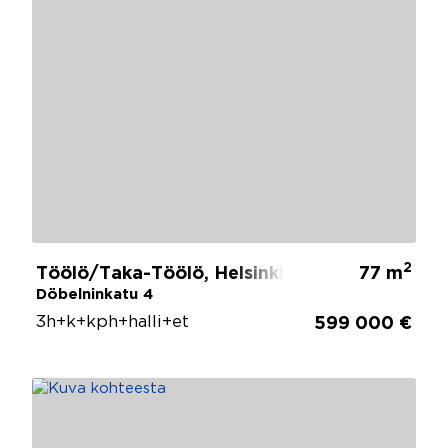
2
Töölö/Taka-Töölö, Helsinki
77 m
Döbelninkatu 4
3h+k+kph+halli+et
599 000 €