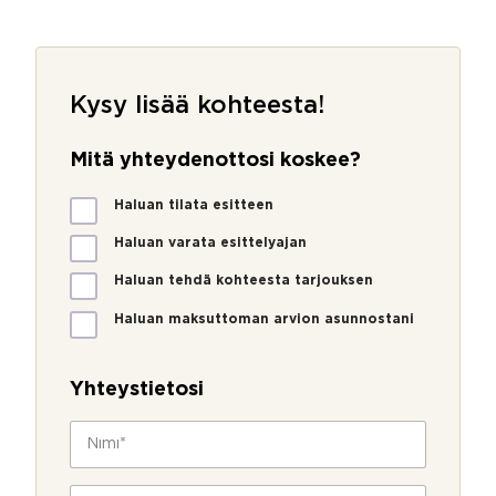
Kysy lisää kohteesta!
Mitä yhteydenottosi koskee?
M
Haluan tilata esitteen
i
t
Haluan varata esittelyajan
ä
Haluan tehdä kohteesta tarjouksen
y
h
Haluan maksuttoman arvion asunnostani
t
*
e
y
Yhteystietosi
d
e
N
n
i
o
m
t
i
P
t