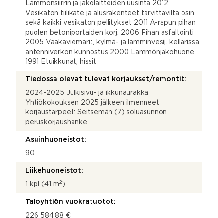
Lämmönsiirrin ja jakolaitteiden uusinta 2012
Vesikaton tiilikate ja alusrakenteet tarvittavilta osin
sekä kaikki vesikaton pellitykset 2011 A-rapun pihan
puolen betoniportaiden korj. 2006 Pihan asfaltointi
2005 Vaakaviemärit, kylmä- ja lämminvesij. kellarissa,
antenniverkon kunnostus 2000 Lämmönjakohuone
1991 Etuikkunat, hissit
Tiedossa olevat tulevat korjaukset/remontit:
2024-2025 Julkisivu- ja ikkunaurakka
Yhtiökokouksen 2025 jälkeen ilmenneet
korjaustarpeet: Seitsemän (7) soluasunnon
peruskorjaushanke
Asuinhuoneistot:
90
Liikehuoneistot:
2
1 kpl (41 m
)
Taloyhtiön vuokratuotot:
226 584,88 €