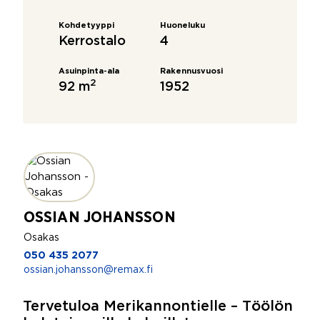
Kohdetyyppi
Huoneluku
Kerrostalo
4
Asuinpinta-ala
Rakennusvuosi
2
92 m
1952
OSSIAN JOHANSSON
Osakas
050 435 2077
ossian.johansson@remax.fi
Tervetuloa Merikannontielle – Töölön