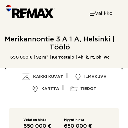
Skip
to
Valikko
content
Merikannontie 3 A 1 A, Helsinki |
Töölö
2
650 000 € |
92 m
| Kerrostalo | 4h, k, rt, ph, wc
KAIKKI KUVAT
ILMAKUVA
KARTTA
TIEDOT
Velaton hinta
Myyntihinta
650 000 €
650 000 €