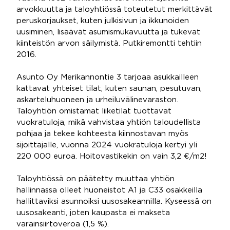
arvokkuutta ja taloyhtiössä toteutetut merkittävät
peruskorjaukset, kuten julkisivun ja ikkunoiden
uusiminen, lisäävät asumismukavuutta ja tukevat
kiinteistön arvon säilymistä. Putkiremontti tehtiin
2016.
Asunto Oy Merikannontie 3 tarjoaa asukkailleen
kattavat yhteiset tilat, kuten saunan, pesutuvan,
askarteluhuoneen ja urheiluvälinevaraston.
Taloyhtiön omistamat liiketilat tuottavat
vuokratuloja, mikä vahvistaa yhtiön taloudellista
pohjaa ja tekee kohteesta kiinnostavan myös
sijoittajalle, vuonna 2024 vuokratuloja kertyi yli
220 000 euroa. Hoitovastikekin on vain 3,2 €/m2!
Taloyhtiössä on päätetty muuttaa yhtiön
hallinnassa olleet huoneistot A1 ja C33 osakkeilla
hallittaviksi asunnoiksi uusosakeannilla. Kyseessä on
uusosakeanti, joten kaupasta ei makseta
varainsiirtoveroa (1,5 %).