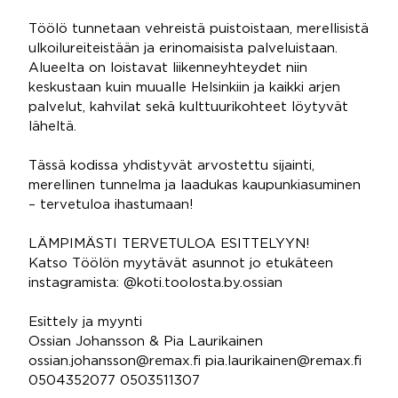
Töölö tunnetaan vehreistä puistoistaan, merellisistä
ulkoilureiteistään ja erinomaisista palveluistaan.
Alueelta on loistavat liikenneyhteydet niin
keskustaan kuin muualle Helsinkiin ja kaikki arjen
palvelut, kahvilat sekä kulttuurikohteet löytyvät
läheltä.
Tässä kodissa yhdistyvät arvostettu sijainti,
merellinen tunnelma ja laadukas kaupunkiasuminen
– tervetuloa ihastumaan!
LÄMPIMÄSTI TERVETULOA ESITTELYYN!
Katso Töölön myytävät asunnot jo etukäteen
instagramista: @koti.toolosta.by.ossian
Esittely ja myynti
Ossian Johansson & Pia Laurikainen
ossian.johansson@remax.fi pia.laurikainen@remax.fi
0504352077 0503511307