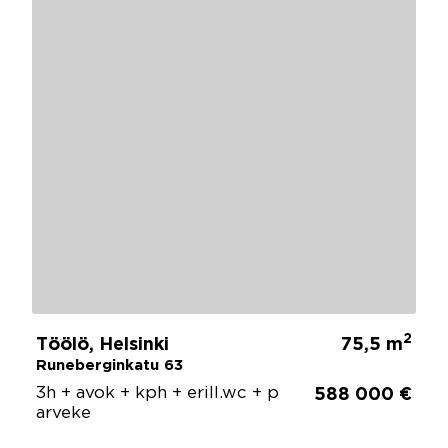
2
Töölö, Helsinki
75,5 m
Runeberginkatu 63
3h + avok + kph + erill.wc + p
588 000 €
arveke