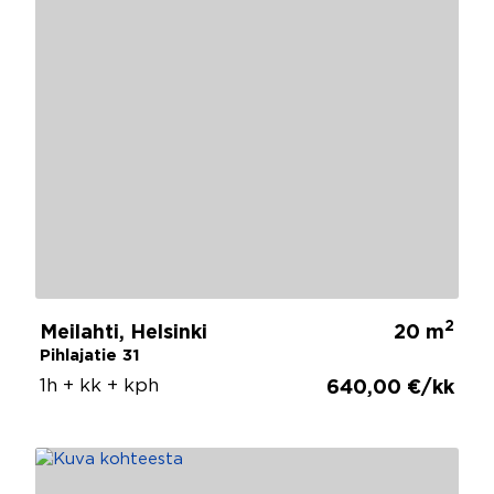
2
Meilahti, Helsinki
20 m
Pihlajatie 31
1h + kk + kph
640,00 €/kk