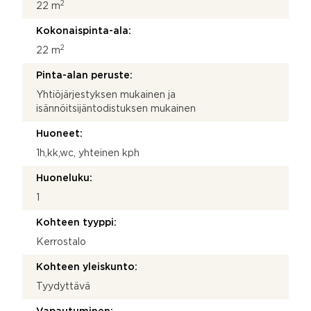
2
22 m
Kokonaispinta-ala:
2
22 m
Pinta-alan peruste:
Yhtiöjärjestyksen mukainen ja
isännöitsijäntodistuksen mukainen
Huoneet:
1h,kk,wc, yhteinen kph
Huoneluku:
1
Kohteen tyyppi:
Kerrostalo
Kohteen yleiskunto:
Tyydyttävä