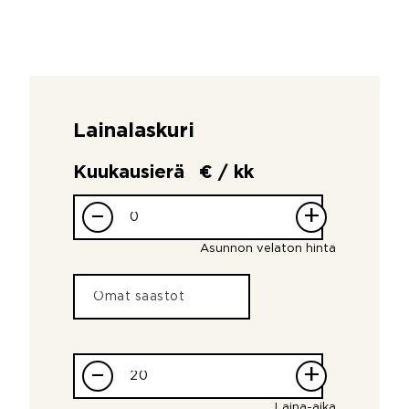
Lainalaskuri
Kuukausierä
€ / kk
–
+
Asunnon velaton hinta
–
+
Laina-aika