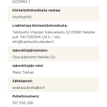
0223962-1
Kiinteistönhoidosta vastaa:
Huoltoyhtiö
Lisätietoja kiinteistönhoidosta:
Talohuolto Vilander Kalevankatu 52 00180 Helsinki
puh. 041 5263914 (24 h / vrk)
info@talohuoltovilander.fi
Isännöitsijätoimisto:
Oiva Isännöinti Helsinki Oy
Isännöitsijän nimi:
Marjo Tokkari
Sähköposti:
asiakaspalvelu@oi.fi
Puhelinnumero:
107 556 298