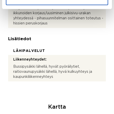
2024 – 2028 - normaaleja huolto- ja
korjaustoimenpiteitä - julkisivun peruskorjaus -
ikkunoiden korjaus/uusiminen julkisivu-urakan
yhteydessä - pihasuunnitelman osittainen toteutus -
hissien peruskorjaus
Lisätiedot
LÄHIPALVELUT
Liikenneyhteydet:
Bussipysäkki lähellä, hyvät pyöräilytiet,
raitiovaunupysäkki lähellä, hyvä kulkuyhteys ja
kaupunkiliikenneyhteys
Kartta