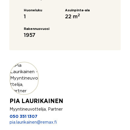
Huoneluku
Asuinpinta-ala
2
1
22 m
Rakennusvuosi
1957
PIA LAURIKAINEN
Myyntineuvottelija, Partner
050 351 1307
pia.laurikainen@remax.fi