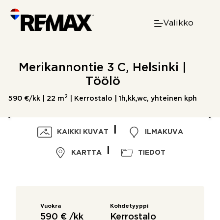
Skip
to
Valikko
content
Merikannontie 3 C, Helsinki |
Töölö
2
590 €/kk |
22 m
| Kerrostalo | 1h,kk,wc, yhteinen kph
KAIKKI KUVAT
ILMAKUVA
KARTTA
TIEDOT
Vuokra
Kohdetyyppi
590 € /kk
Kerrostalo