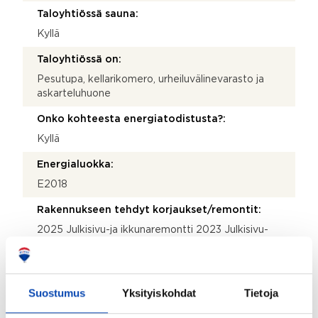
Taloyhtiössä sauna:
Kyllä
Taloyhtiössä on:
Pesutupa, kellarikomero, urheiluvälinevarasto ja
askarteluhuone
Onko kohteesta energiatodistusta?:
Kyllä
Energialuokka:
E2018
Rakennukseen tehdyt korjaukset/remontit:
2025 Julkisivu-ja ikkunaremontti 2023 Julkisivu-
urakan toteutussuunnittelu 2021 Vesinäytteiden otto
2020 Pihasuunnitelma 2020 Ulkoiluvälinevaraston
pintalukkojen asennus 5 kpl 2020 Pihasaneeraus
2020 C37 hston maalaus ja laminaattilattian asennus
Suostumus
Yksityiskohdat
Tietoja
2020 A5 hston maalaus ja laminaattilattian asennus
2020 A1 hston mittava saneeraus 2020 Syväjäte