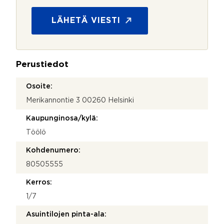
o
s
LÄHETÄ VIESTI
u
o
j
a
Perustiedot
*
Osoite:
Merikannontie 3 00260 Helsinki
Kaupunginosa/kylä:
Töölö
Kohdenumero:
80505555
Kerros:
1/7
Asuintilojen pinta-ala: