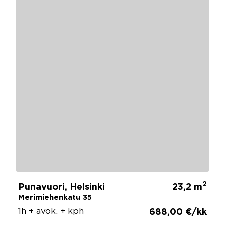
2
Punavuori, Helsinki
23,2 m
Merimiehenkatu 35
1h + avok. + kph
688,00 €/kk