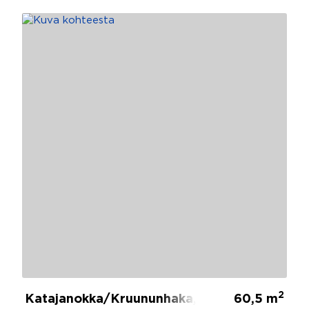
2
Katajanokka/Kruununhaka, Ullanlinna, Helsin
60,5 m