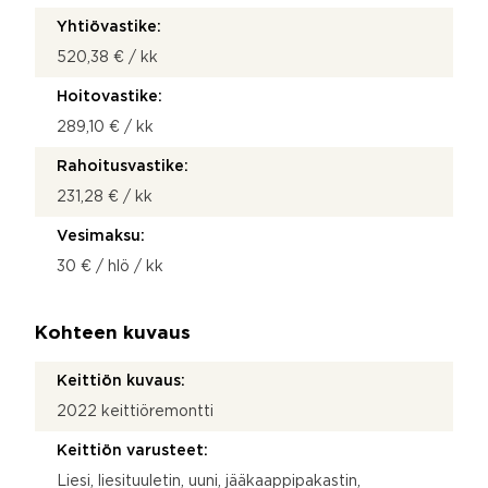
Yhtiövastike:
520,38 € / kk
Hoitovastike:
289,10 € / kk
Rahoitusvastike:
231,28 € / kk
Vesimaksu:
30 € / hlö / kk
Kohteen kuvaus
Keittiön kuvaus:
2022 keittiöremontti
Keittiön varusteet:
Liesi, liesituuletin, uuni, jääkaappipakastin,