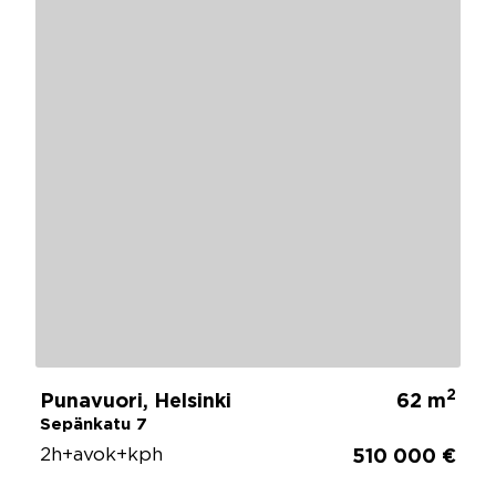
2
Punavuori, Helsinki
62 m
Sepänkatu 7
2h+avok+kph
510 000 €