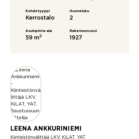
Kohdetyyppi
Huoneluku
Kerrostalo
2
Asuinpinta-ala
Rakennusvuosi
2
59 m
1927
LEENA ANKKURINIEMI
Kiinteistönvälittäjä LKV, KiLAT, YAT,