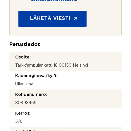
e
t
o
s
LÄHETÄ VIESTI
u
o
j
a
Perustiedot
*
Osoite:
Tarkk'ampujankatu 18 00150 Helsinki
Kaupunginosa/kylä:
Ullanlinna
Kohdenumero:
80498469
Kerros:
5/6