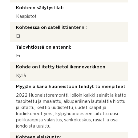
Kohteen säilytystilat:
Kaapistot
Kohteessa on satelliittiantenni:
Ei
Taloyhtiössä on antenni:
Ei
Kohde on liitetty tietoliikenneverkkoon:
Kyllä
Myyjän aikana huoneistoon tehdyt toimenpiteet:
2022 Huoneistoremontti, jolloin kaikki seinät ja katto
tasoitettu ja maalattu, alkuperäinen lautalattia hiottu
ja kitattu, keittiö uudistettu, uudet kaapit ja
kodinkoneet yms., kylpyhuoneeseen laitettu uusi
peilikaappi ja valaistus, sähkökeskus, rasiat ja osa
johdoista uusittu.
Kohteen yleiskunto: