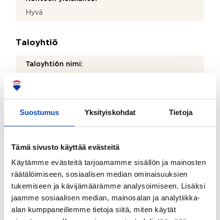
Hyvä
Taloyhtiö
Taloyhtiön nimi:
As Oy Tarkka-ampujankatu 18
Taloyhtiön Y-tunnus:
0235436-3
Suostumus
Yksityiskohdat
Tietoja
Kiinteistönhoidosta vastaa:
Huoltoyhtiö
Tämä sivusto käyttää evästeitä
Lisätietoja kiinteistönhoidosta:
Käytämme evästeitä tarjoamamme sisällön ja mainosten
Kiinteistöpalvelu Hytönen Oy
räätälöimiseen, sosiaalisen median ominaisuuksien
tukemiseen ja kävijämäärämme analysoimiseen. Lisäksi
Isännöitsijätoimisto:
jaamme sosiaalisen median, mainosalan ja analytiikka-
Pääovi
alan kumppaneillemme tietoja siitä, miten käytät