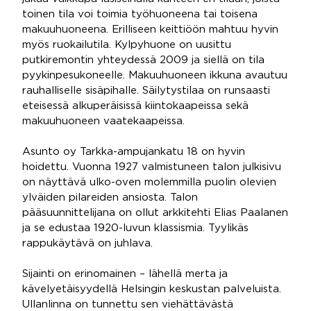
toinen tila voi toimia työhuoneena tai toisena
makuuhuoneena. Erilliseen keittiöön mahtuu hyvin
myös ruokailutila. Kylpyhuone on uusittu
putkiremontin yhteydessä 2009 ja siellä on tila
pyykinpesukoneelle. Makuuhuoneen ikkuna avautuu
rauhalliselle sisäpihalle. Säilytystilaa on runsaasti
eteisessä alkuperäisissä kiintokaapeissa sekä
makuuhuoneen vaatekaapeissa.
Asunto oy Tarkka-ampujankatu 18 on hyvin
hoidettu. Vuonna 1927 valmistuneen talon julkisivu
on näyttävä ulko-oven molemmilla puolin olevien
ylväiden pilareiden ansiosta. Talon
pääsuunnittelijana on ollut arkkitehti Elias Paalanen
ja se edustaa 1920-luvun klassismia. Tyylikäs
rappukäytävä on juhlava.
Sijainti on erinomainen – lähellä merta ja
kävelyetäisyydellä Helsingin keskustan palveluista.
Ullanlinna on tunnettu sen viehättävästä