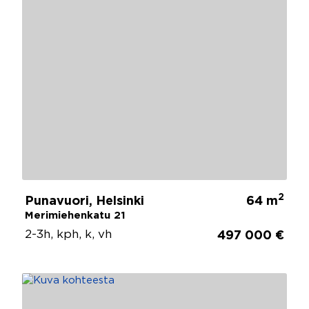
2
Punavuori, Helsinki
64 m
Merimiehenkatu 21
2-3h, kph, k, vh
497 000 €