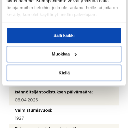
sivustoamme. Kumppanimme voivat yhdistää näitä
Isännöitsijän nimi:
tietoja muihin tietoihin, joita olet antanut heille tai joita on
Juha Lylynen
kerätty, kun olet käyttänyt heidän palvelujaan.
Puhelinnumero:
044 7634 188
Salli kaikki
Katuosoite:
Tehtaankatu 10
Muokkaa
Postinumero:
00140
Kiellä
Postitoimipaikka:
Helsinki
Isännöitsijäntodistuksen päivämäärä:
08.04.2026
Valmistumisvuosi:
1927