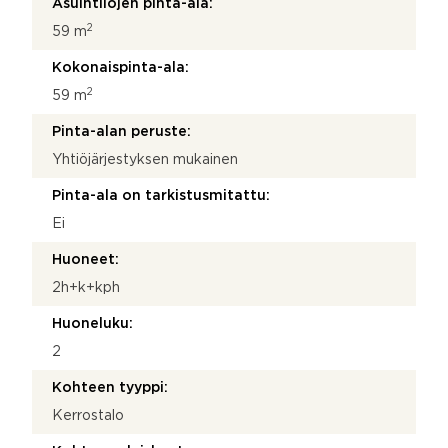
Asuintilojen pinta-ala:
2
59 m
Kokonaispinta-ala:
2
59 m
Pinta-alan peruste:
Yhtiöjärjestyksen mukainen
Pinta-ala on tarkistusmitattu:
Ei
Huoneet:
2h+k+kph
Huoneluku:
2
Kohteen tyyppi:
Kerrostalo