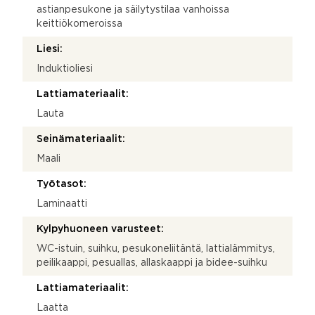
astianpesukone ja säilytystilaa vanhoissa
keittiökomeroissa
Liesi:
Induktioliesi
Lattiamateriaalit:
Lauta
Seinämateriaalit:
Maali
Työtasot:
Laminaatti
Kylpyhuoneen varusteet:
WC-istuin, suihku, pesukoneliitäntä, lattialämmitys,
peilikaappi, pesuallas, allaskaappi ja bidee-suihku
Lattiamateriaalit:
Laatta