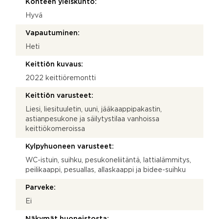
Kohteen yleiskunto:
Hyvä
Vapautuminen:
Heti
Keittiön kuvaus:
2022 keittiöremontti
Keittiön varusteet:
Liesi, liesituuletin, uuni, jääkaappipakastin,
astianpesukone ja säilytystilaa vanhoissa
keittiökomeroissa
Kylpyhuoneen varusteet:
WC-istuin, suihku, pesukoneliitäntä, lattialämmitys,
peilikaappi, pesuallas, allaskaappi ja bidee-suihku
Parveke:
Ei
Näkymät huoneistosta: