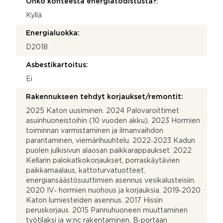
Onko kohteesta energiatodistusta?:
Kyllä
Energialuokka:
D2018
Asbestikartoitus:
Ei
Rakennukseen tehdyt korjaukset/remontit:
2025 Katon uusiminen. 2024 Palovaroittimet
asuinhuoneistoihin (10 vuoden akku). 2023 Hormien
toiminnan varmistaminen ja ilmanvaihdon
parantaminen, viemärihuuhtelu. 2022‐2023 Kadun
puolen julkisivun alaosan paikkarappaukset. 2022
Kellarin palokatkokorjaukset, porraskäytävien
paikkamaalaus, kattoturvatuotteet,
energiansäästösuuttimien asennus vesikalusteisiin.
2020 IV‐ hormien nuohous ja korjauksia. 2019‐2020
Katon lumiesteiden asennus. 2017 Hissin
peruskorjaus. 2015 Pannuhuoneen muuttaminen
työtilaksi ja w:nc rakentaminen, B‐portaan