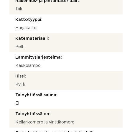
Rakennus- ja pintamateriaalit:
Tiili
Kattotyyppi:
Harjakatto
Katemateriaali:
Pelti
Lämmitysjärjestelmä:
Kaukolämpö
Hissi:
Kyllä
Taloyhtiössä sauna:
Ei
Taloyhtiössä on:
Kellarikomero ja vinttikomero