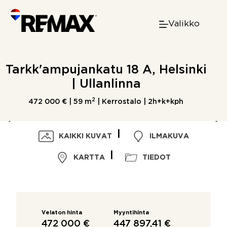
Skip
to
Valikko
content
Tarkk'ampujankatu 18 A, Helsinki
| Ullanlinna
2
472 000 € |
59 m
| Kerrostalo | 2h+k+kph
KAIKKI KUVAT
ILMAKUVA
KARTTA
TIEDOT
Velaton hinta
Myyntihinta
472 000 €
447 897,41 €