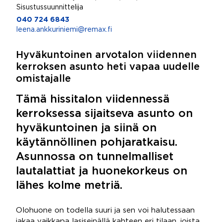
Sisustussuunnittelija
040 724 6843
leena.ankkuriniemi@remax.fi
Hyväkuntoinen arvotalon viidennen
kerroksen asunto heti vapaa uudelle
omistajalle
Tämä hissitalon viidennessä
kerroksessa sijaitseva asunto on
hyväkuntoinen ja siinä on
käytännöllinen pohjaratkaisu.
Asunnossa on tunnelmalliset
lautalattiat ja huonekorkeus on
lähes kolme metriä.
Olohuone on todella suuri ja sen voi halutessaan
jakaa vaikkapa lasiseinällä kahteen eri tilaan, joista