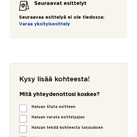
Seuraavat esittelyt
Seuraavaa esittelyä ei ole tiedossa:
Varaa yksityisesittely
Kysy lisää kohteesta!
Mitä yhteydenottosi koskee?
M
Haluan tilata esitteen
i
t
Haluan varata esittelyajan
ä
Haluan tehdä kohteesta tarjouksen
y
h