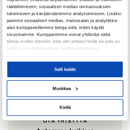
Ostotoimeksiantopalvelumme sopii myös esimerkiksi
räätälöimiseen, sosiaalisen median ominaisuuksien
sijoitus- ja vapaa-ajan asuntojen ostoon.
tukemiseen ja kävijämäärämme analysoimiseen. Lisäksi
jaamme sosiaalisen median, mainosalan ja analytiikka-
LUE LISÄÄ
alan kumppaneillemme tietoja siitä, miten käytät
sivustoamme. Kumppanimme voivat yhdistää näitä
tietoja muihin tietoihin, joita olet antanut heille tai joita on
kerätty, kun olet käyttänyt heidän palvelujaan.
Salli kaikki
Muokkaa
Kiellä
OTA YHTEYTTÄ