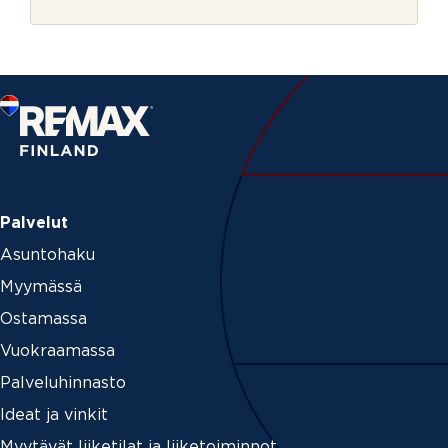
r
j
e
Palvelut
Asuntohaku
Myymässä
Ostamassa
Vuokraamassa
Palveluhinnasto
Ideat ja vinkit
Myytävät liiketilat ja liiketoiminnot