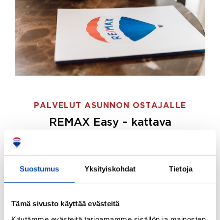
PALVELUT ASUNNON OSTAJALLE
REMAX Easy – kattava
palvelupaketti asunnon ostoon
REMAX Easy on palvelupakettimme asunnon
ostajille.
Tee ostotoimeksianto ja etsimme juuri
Suostumus
Yksityiskohdat
Tietoja
sinulle sopivan kodin, eikä sinun tarvitse nähdä
vaivaa sen löytämiseksi.
Tämä sivusto käyttää evästeitä
Hoidamme koko ostoprosessin puolestasi.
Käytämme evästeitä tarjoamamme sisällön ja mainosten