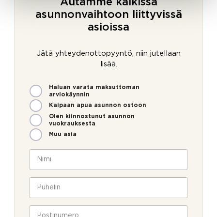
Autamme kaikissa
asunnonvaihtoon liittyvissä
asioissa
Jätä yhteydenottopyyntö, niin jutellaan
lisää.
M
Haluan varata maksuttoman
i
arviokäynnin
t
Kaipaan apua asunnon ostoon
e
Olen kiinnostunut asunnon
n
vuokrauksesta
v
Muu asia
o
i
N
m
i
m
m
*
e
i
P
P
o
*
u
u
l
h
h
l
e
P
e
a