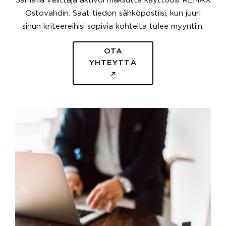
Samalla välittäjä aktivoi maksutta käyttöösi REMAX
Ostovahdin. Saat tiedon sähköpostiisi, kun juuri
sinun kriteereihisi sopivia kohteita tulee myyntiin.
OTA
YHTEYTTÄ