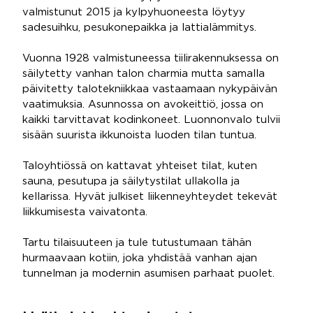
valmistunut 2015 ja kylpyhuoneesta löytyy
sadesuihku, pesukonepaikka ja lattialämmitys.
Vuonna 1928 valmistuneessa tiilirakennuksessa on
säilytetty vanhan talon charmia mutta samalla
päivitetty talotekniikkaa vastaamaan nykypäivän
vaatimuksia. Asunnossa on avokeittiö, jossa on
kaikki tarvittavat kodinkoneet. Luonnonvalo tulvii
sisään suurista ikkunoista luoden tilan tuntua.
Taloyhtiössä on kattavat yhteiset tilat, kuten
sauna, pesutupa ja säilytystilat ullakolla ja
kellarissa. Hyvät julkiset liikenneyhteydet tekevät
liikkumisesta vaivatonta.
Tartu tilaisuuteen ja tule tutustumaan tähän
hurmaavaan kotiin, joka yhdistää vanhan ajan
tunnelman ja modernin asumisen parhaat puolet.