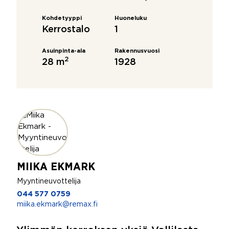
Kohdetyyppi
Huoneluku
Kerrostalo
1
Asuinpinta-ala
Rakennusvuosi
2
28 m
1928
MIIKA EKMARK
Myyntineuvottelija
044 577 0759
miika.ekmark@remax.fi