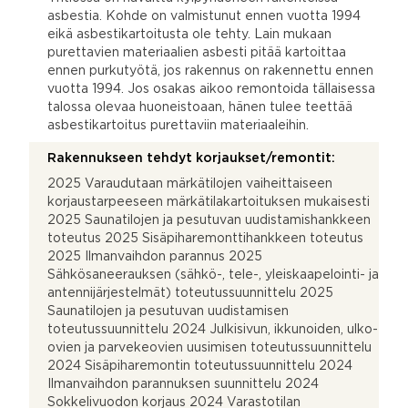
asbestia. Kohde on valmistunut ennen vuotta 1994
eikä asbestikartoitusta ole tehty. Lain mukaan
purettavien materiaalien asbesti pitää kartoittaa
ennen purkutyötä, jos rakennus on rakennettu ennen
vuotta 1994. Jos osakas aikoo remontoida tällaisessa
talossa olevaa huoneistoaan, hänen tulee teettää
asbestikartoitus purettaviin materiaaleihin.
Rakennukseen tehdyt korjaukset/remontit:
2025 Varaudutaan märkätilojen vaiheittaiseen
korjaustarpeeseen märkätilakartoituksen mukaisesti
2025 Saunatilojen ja pesutuvan uudistamishankkeen
toteutus 2025 Sisäpiharemonttihankkeen toteutus
2025 Ilmanvaihdon parannus 2025
Sähkösaneerauksen (sähkö-, tele-, yleiskaapelointi- ja
antennijärjestelmät) toteutussuunnittelu 2025
Saunatilojen ja pesutuvan uudistamisen
toteutussuunnittelu 2024 Julkisivun, ikkunoiden, ulko-
ovien ja parvekeovien uusimisen toteutussuunnittelu
2024 Sisäpiharemontin toteutussuunnittelu 2024
Ilmanvaihdon parannuksen suunnittelu 2024
Sokkelivuodon korjaus 2024 Varastotilan