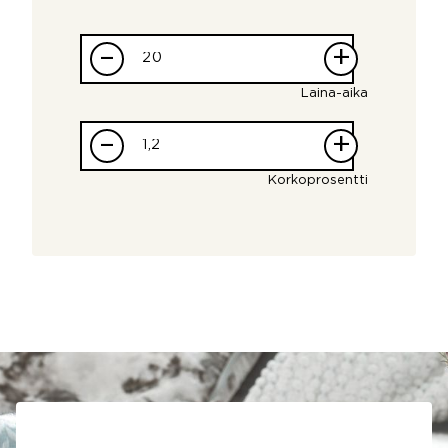
–
+
Laina-aika
–
+
Korkoprosentti