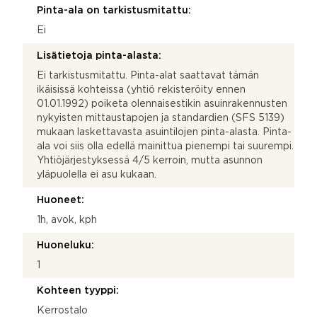
Pinta-ala on tarkistusmitattu:
Ei
Lisätietoja pinta-alasta:
Ei tarkistusmitattu. Pinta-alat saattavat tämän
ikäisissä kohteissa (yhtiö rekisteröity ennen
01.01.1992) poiketa olennaisestikin asuinrakennusten
nykyisten mittaustapojen ja standardien (SFS 5139)
mukaan laskettavasta asuintilojen pinta-alasta. Pinta-
ala voi siis olla edellä mainittua pienempi tai suurempi.
Yhtiöjärjestyksessä 4/5 kerroin, mutta asunnon
yläpuolella ei asu kukaan.
Huoneet:
1h, avok, kph
Huoneluku:
1
Kohteen tyyppi:
Kerrostalo