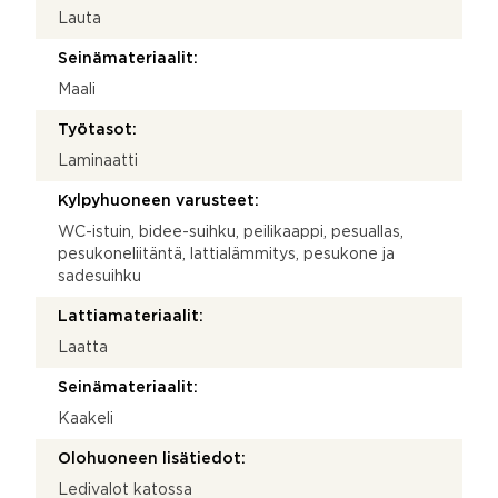
Lauta
Seinämateriaalit:
Maali
Työtasot:
Laminaatti
Kylpyhuoneen varusteet:
WC-istuin, bidee-suihku, peilikaappi, pesuallas,
pesukoneliitäntä, lattialämmitys, pesukone ja
sadesuihku
Lattiamateriaalit:
Laatta
Seinämateriaalit:
Kaakeli
Olohuoneen lisätiedot:
Ledivalot katossa