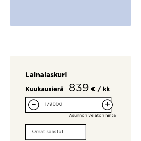
Lainalaskuri
839
Kuukausierä
€ / kk
–
+
Asunnon velaton hinta