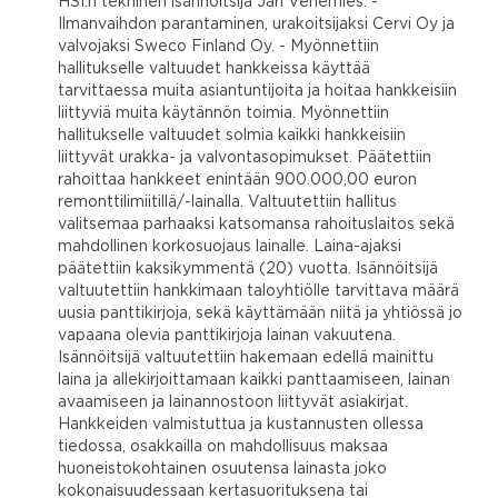
HSI:n tekninen isännöitsijä Jari Venemies. -
Ilmanvaihdon parantaminen, urakoitsijaksi Cervi Oy ja
valvojaksi Sweco Finland Oy. - Myönnettiin
hallitukselle valtuudet hankkeissa käyttää
tarvittaessa muita asiantuntijoita ja hoitaa hankkeisiin
liittyviä muita käytännön toimia. Myönnettiin
hallitukselle valtuudet solmia kaikki hankkeisiin
liittyvät urakka- ja valvontasopimukset. Päätettiin
rahoittaa hankkeet enintään 900.000,00 euron
remonttilimiitillä/-lainalla. Valtuutettiin hallitus
valitsemaa parhaaksi katsomansa rahoituslaitos sekä
mahdollinen korkosuojaus lainalle. Laina-ajaksi
päätettiin kaksikymmentä (20) vuotta. Isännöitsijä
valtuutettiin hankkimaan taloyhtiölle tarvittava määrä
uusia panttikirjoja, sekä käyttämään niitä ja yhtiössä jo
vapaana olevia panttikirjoja lainan vakuutena.
Isännöitsijä valtuutettiin hakemaan edellä mainittu
laina ja allekirjoittamaan kaikki panttaamiseen, lainan
avaamiseen ja lainannostoon liittyvät asiakirjat.
Hankkeiden valmistuttua ja kustannusten ollessa
tiedossa, osakkailla on mahdollisuus maksaa
huoneistokohtainen osuutensa lainasta joko
kokonaisuudessaan kertasuorituksena tai