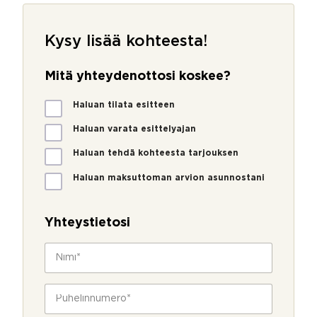
Kysy lisää kohteesta!
Mitä yhteydenottosi koskee?
M
Haluan tilata esitteen
i
t
Haluan varata esittelyajan
ä
Haluan tehdä kohteesta tarjouksen
y
h
Haluan maksuttoman arvion asunnostani
t
e
y
Yhteystietosi
d
e
N
n
i
o
m
t
i
P
t
*
u
o
h