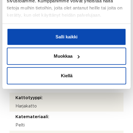
sivustoamme. Kumppanimme voivat yhdistää näitä
Postitoimipaikka:
tietoja muihin tietoihin, joita olet antanut heille tai joita on
Helsinki
kerätty, kun olet käyttänyt heidän palvelujaan.
Isännöitsijäntodistuksen päivämäärä:
26.03.2026
Salli kaikki
Valmistumisvuosi:
1928
Muokkaa
Käyttöönottovuosi:
1928
Kiellä
Rakennus- ja pintamateriaalit:
Tiili
Kattotyyppi:
Harjakatto
Katemateriaali:
Pelti