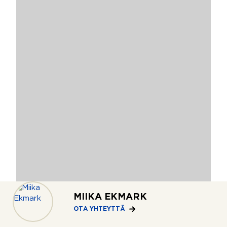
MIIKA EKMARK
2
Alppiharju, Helsinki
29,5 m
OTA YHTEYTTÄ
Aleksis Kiven katu 48
1h+kk+kph+p
179 000 €