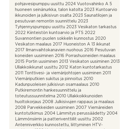
pohjavesipumppu uusittu 2024 Vuotovahinko A 5
huoneen seinänurkka, talon katolta 2023 Kuntoarvio
ikkunoiden ja julkisivun osalta 2023 Saunatilojen ja
pesutuvan remontin suunnittelu 2023
Tyhjennyspumppu uusittu 2023 Vesikaton tarkastus
2022 Kiinteistön kuntoarvio ja PTS 2022
Suvannontien puolen sokkelin kunnostus 2020
Vesikaton maalaus 2017 Huoneiston A 13 ikkunat
2017 Ilmanvaihtokanavien nuohous 2016 Pesutuvan
koneiden uusiminen 2016 Porrashuoneiden maalaus
2015 Portin uusiminen 2013 Vesikaton uusiminen 2013
Ullakkoikkunat uusittu 2012 Katon kuntotarkastus
2011 Tonttivesi- ja viemärijohtojen uusiminen 2011
Viemäriputkien sukitus ja pinnoitus 2010
Kadunpuoleisen julkisivun osamaalaus 2010
Putkiremontin hankesuunnittelu ja
toteutussuunnitelma 2010 Ullakkoikkunoiden
huoltokorjaus 2008 Julkisivujen rappaus ja maalaus
2008 Parvekkeiden uusiminen 2007 Viemäreiden
kuntotutkimus 2004 Lämmitys perussäädetty 2004
Lämmönsiirrin ja patteriventtiilit uusittu 2002
Antenniverkko kunnostettu, liittyminen HTV-