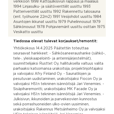
verkkoon 1998 Kattojulkisivun rappaus ja maalaus
1994 Linjasulku- ja säätöventtiilit uusittu 1993
Patteriventtiilit uusittu 1992 Rakennettu talosauna
(ent. työhuone 22m2) 1991 Vesijohdot uusittu 1984
Asuntojen ikkunat uusittu 1979 Puhelinnousut 1979
Sähkönousut 1978 Pohjaviemärit uusittu osittain 1975
Vesikatto uusittu
Tiedossa olevat tulevat korjaukset/remontit:
Yhtiökokous 14.4.2025 Päätettiin toteuttaa
seuraavat hankkeet: - Sähkösaneeraushanke (sähkö-,
tele-, yleiskaapelointi- ja antennijärjestelmät),
suunnittelijaksi Rusttet Oy, hallituksella valtuus valita
parhaaksi katsomansa urakoitsija, projektinjohtajaksi
ja valvojaksi Afry Finland Oy. - Saunatilojen ja
pesutuvan uudistaminen, urakoitsijaksi Fiocon Oy ja
valvojaksi HSI:n tekninen isännöitsijä Jari Venemies. -
Sisäpiharemontti, urakoitsijaksi MK Facade Oy ja
valvojaksi HSI:n tekninen isännöitsijä Jari Venemies. -
Julkisivun, ikkunoiden ja parvekeovien kunnostus
sekä porrashuoneiden ulko-ovien uusiminen,
urakoitsijaksi Rakennus Metsänheimo Oy ja valvojaksi