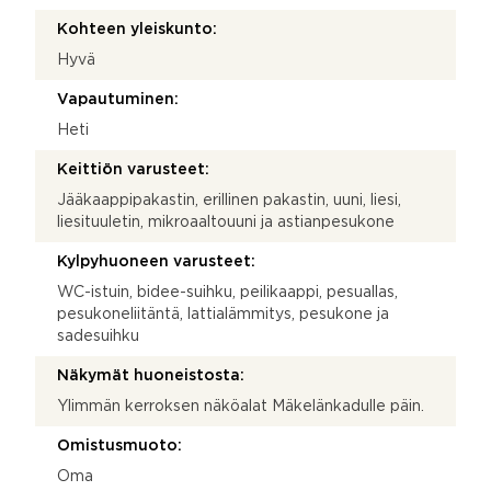
Kohteen yleiskunto:
Hyvä
Vapautuminen:
Heti
Keittiön varusteet:
Jääkaappipakastin, erillinen pakastin, uuni, liesi,
liesituuletin, mikroaaltouuni ja astianpesukone
Kylpyhuoneen varusteet:
WC-istuin, bidee-suihku, peilikaappi, pesuallas,
pesukoneliitäntä, lattialämmitys, pesukone ja
sadesuihku
Näkymät huoneistosta:
Ylimmän kerroksen näköalat Mäkelänkadulle päin.
Omistusmuoto:
Oma