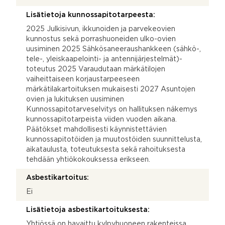
Lisätietoja kunnossapitotarpeesta:
2025 Julkisivun, ikkunoiden ja parvekeovien
kunnostus sekä porrashuoneiden ulko-ovien
uusiminen 2025 Sähkösaneeraushankkeen (sähkö-,
tele-, yleiskaapelointi- ja antennijärjestelmät)-
toteutus 2025 Varaudutaan märkätilojen
vaiheittaiseen korjaustarpeeseen
märkätilakartoituksen mukaisesti 2027 Asuntojen
ovien ja lukituksen uusiminen
Kunnossapitotarveselvitys on hallituksen näkemys
kunnossapitotarpeista viiden vuoden aikana.
Päätökset mahdollisesti käynnistettävien
kunnossapitotöiden ja muutostöiden suunnittelusta,
aikataulusta, toteutuksesta sekä rahoituksesta
tehdään yhtiökokouksessa erikseen.
Asbestikartoitus:
Ei
Lisätietoja asbestikartoituksesta:
Yhtiössä on havaittu kylpyhuoneen rakenteissa