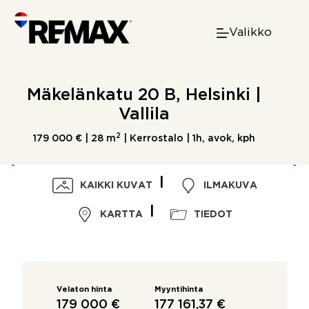
Skip
to
Valikko
content
Mäkelänkatu 20 B, Helsinki |
Vallila
2
179 000 € |
28 m
| Kerrostalo | 1h, avok, kph
KAIKKI KUVAT
ILMAKUVA
KARTTA
TIEDOT
Velaton hinta
Myyntihinta
179 000 €
177 161,37 €