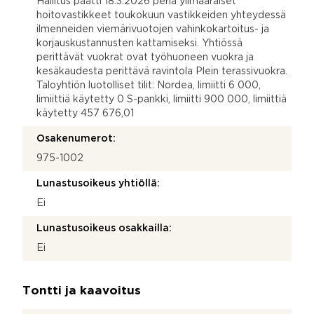
Hallitus päätti 18.3.2026 periä ylimääräiset
hoitovastikkeet toukokuun vastikkeiden yhteydessä
ilmenneiden viemärivuotojen vahinkokartoitus- ja
korjauskustannusten kattamiseksi. Yhtiössä
perittävät vuokrat ovat työhuoneen vuokra ja
kesäkaudesta perittävä ravintola Plein terassivuokra.
Taloyhtiön luotolliset tilit: Nordea, limiitti 6 000,
limiittiä käytetty 0 S-pankki, limiitti 900 000, limiittiä
käytetty 457 676,01
Osakenumerot:
975-1002
Lunastusoikeus yhtiöllä:
Ei
Lunastusoikeus osakkailla:
Ei
Tontti ja kaavoitus