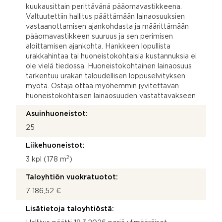
kuukausittain perittävänä pääomavastikkeena.
Valtuutettiin hallitus päättämään lainaosuuksien
vastaanottamisen ajankohdasta ja määrittämään
pääomavastikkeen suuruus ja sen perimisen
aloittamisen ajankohta. Hankkeen lopullista
urakkahintaa tai huoneistokohtaisia kustannuksia ei
ole vielä tiedossa. Huoneistokohtainen lainaosuus
tarkentuu urakan taloudellisen loppuselvityksen
myötä. Ostaja ottaa myöhemmin jyvitettävän
huoneistokohtaisen lainaosuuden vastattavakseen
Asuinhuoneistot:
25
Liikehuoneistot:
2
3 kpl (178 m
)
Taloyhtiön vuokratuotot:
7 186,52 €
Lisätietoja taloyhtiöstä: