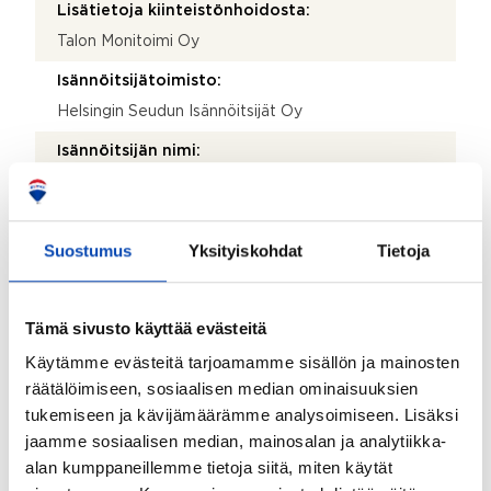
Lisätietoja kiinteistönhoidosta:
Talon Monitoimi Oy
Isännöitsijätoimisto:
Helsingin Seudun Isännöitsijät Oy
Isännöitsijän nimi:
Joanna Hattunen
Sähköposti:
Suostumus
Yksityiskohdat
Tietoja
joanna.hattunen@hsi.fi
Puhelinnumero:
040 774 7270
Tämä sivusto käyttää evästeitä
Käytämme evästeitä tarjoamamme sisällön ja mainosten
Katuosoite:
räätälöimiseen, sosiaalisen median ominaisuuksien
PL 949
tukemiseen ja kävijämäärämme analysoimiseen. Lisäksi
Postinumero:
jaamme sosiaalisen median, mainosalan ja analytiikka-
00101
alan kumppaneillemme tietoja siitä, miten käytät