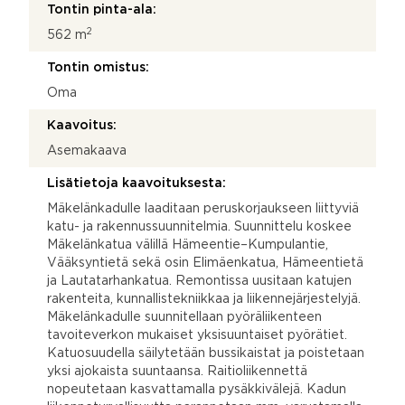
Tontin pinta-ala:
2
562 m
Tontin omistus:
Oma
Kaavoitus:
Asemakaava
Lisätietoja kaavoituksesta:
Mäkelänkadulle laaditaan peruskorjaukseen liittyviä
katu- ja rakennussuunnitelmia. Suunnittelu koskee
Mäkelänkatua välillä Hämeentie–Kumpulantie,
Vääksyntietä sekä osin Elimäenkatua, Hämeentietä
ja Lautatarhankatua. Remontissa uusitaan katujen
rakenteita, kunnallistekniikkaa ja liikennejärjestelyjä.
Mäkelänkadulle suunnitellaan pyöräliikenteen
tavoiteverkon mukaiset yksisuuntaiset pyörätiet.
Katuosuudella säilytetään bussikaistat ja poistetaan
yksi ajokaista suuntaansa. Raitioliikennettä
nopeutetaan kasvattamalla pysäkkivälejä. Kadun