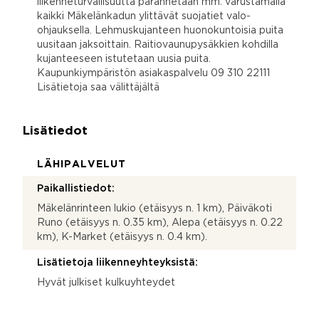
liikenneturvallisuutta parannetaan mm. varustamalla
kaikki Mäkelänkadun ylittävät suojatiet valo-
ohjauksella. Lehmuskujanteen huonokuntoisia puita
uusitaan jaksoittain. Raitiovaunupysäkkien kohdilla
kujanteeseen istutetaan uusia puita.
Kaupunkiympäristön asiakaspalvelu 09 310 22111
Lisätietoja saa välittäjältä
Lisätiedot
LÄHIPALVELUT
Paikallistiedot:
Mäkelänrinteen lukio (etäisyys n. 1 km), Päiväkoti
Runo (etäisyys n. 0.35 km), Alepa (etäisyys n. 0.22
km), K-Market (etäisyys n. 0.4 km).
Lisätietoja liikenneyhteyksistä:
Hyvät julkiset kulkuyhteydet