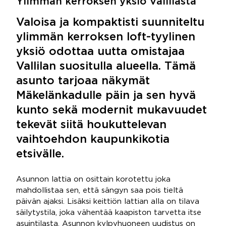
Ylimmän kerroksen yksiö Vallilasta
Valoisa ja kompaktisti suunniteltu
ylimmän kerroksen loft-tyylinen
yksiö odottaa uutta omistajaa
Vallilan suositulla alueella. Tämä
asunto tarjoaa näkymät
Mäkelänkadulle päin ja sen hyvä
kunto sekä modernit mukavuudet
tekevät siitä houkuttelevan
vaihtoehdon kaupunkikotia
etsivälle.
Asunnon lattia on osittain korotettu joka
mahdollistaa sen, että sängyn saa pois tieltä
päivän ajaksi. Lisäksi keittiön lattian alla on tilava
säilytystila, joka vähentää kaapiston tarvetta itse
asuintilasta. Asunnon kylpyhuoneen uudistus on