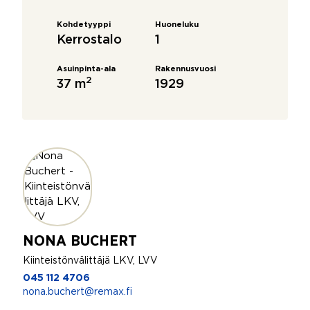
Kohdetyyppi
Huoneluku
Kerrostalo
1
Asuinpinta-ala
Rakennusvuosi
2
37 m
1929
NONA BUCHERT
Kiinteistönvälittäjä LKV, LVV
045 112 4706
nona.buchert@remax.fi