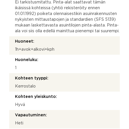
Ei tarkistusmitattu. Pinta-alat saattavat tämän
ikäisissä kohteissa (yhtiö rekisteröity ennen
01.01.1992) poiketa olennaisestikin asuinrakennusten
nykyisten mittaustapojen ja standardien (SFS 5139)
mukaan laskettavasta asuintilojen pinta-alasta. Pinta-
ala voi siis olla edellä mainittua pienempi tai suurempi.
Huoneet:
1h+avok+alkovi+kph
Huoneluku:
1
Kohteen tyyppi:
Kerrostalo
Kohteen yleiskunto:
Hyvä
Vapautuminen:
Heti