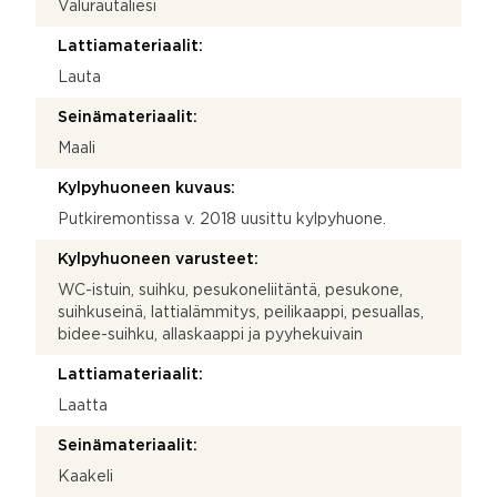
Valurautaliesi
Lattiamateriaalit:
Lauta
Seinämateriaalit:
Maali
Kylpyhuoneen kuvaus:
Putkiremontissa v. 2018 uusittu kylpyhuone.
Kylpyhuoneen varusteet:
WC-istuin, suihku, pesukoneliitäntä, pesukone,
suihkuseinä, lattialämmitys, peilikaappi, pesuallas,
bidee-suihku, allaskaappi ja pyyhekuivain
Lattiamateriaalit:
Laatta
Seinämateriaalit:
Kaakeli