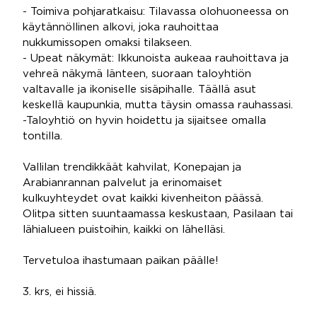
- Toimiva pohjaratkaisu: Tilavassa olohuoneessa on
käytännöllinen alkovi, joka rauhoittaa
nukkumissopen omaksi tilakseen.
- Upeat näkymät: Ikkunoista aukeaa rauhoittava ja
vehreä näkymä länteen, suoraan taloyhtiön
valtavalle ja ikoniselle sisäpihalle. Täällä asut
keskellä kaupunkia, mutta täysin omassa rauhassasi.
-Taloyhtiö on hyvin hoidettu ja sijaitsee omalla
tontilla.
Vallilan trendikkäät kahvilat, Konepajan ja
Arabianrannan palvelut ja erinomaiset
kulkuyhteydet ovat kaikki kivenheiton päässä.
Olitpa sitten suuntaamassa keskustaan, Pasilaan tai
lähialueen puistoihin, kaikki on lähelläsi.
Tervetuloa ihastumaan paikan päälle!
3. krs, ei hissiä.