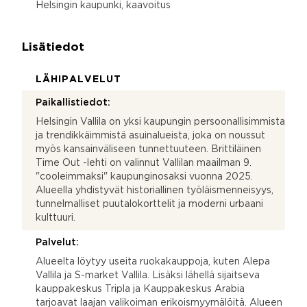
Helsingin kaupunki, kaavoitus
Lisätiedot
LÄHIPALVELUT
Paikallistiedot:
Helsingin Vallila on yksi kaupungin persoonallisimmista
ja trendikkäimmistä asuinalueista, joka on noussut
myös kansainväliseen tunnettuuteen. Brittiläinen
Time Out -lehti on valinnut Vallilan maailman 9.
"cooleimmaksi" kaupunginosaksi vuonna 2025.
Alueella yhdistyvät historiallinen työläismenneisyys,
tunnelmalliset puutalokorttelit ja moderni urbaani
kulttuuri.
Palvelut:
Alueelta löytyy useita ruokakauppoja, kuten Alepa
Vallila ja S-market Vallila. Lisäksi lähellä sijaitseva
kauppakeskus Tripla ja Kauppakeskus Arabia
tarjoavat laajan valikoiman erikoismyymälöitä. Alueen