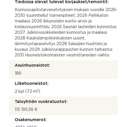
Tiedossa olevat tulevat korjaukset/remontit:
Kunnossapitotarveselvityksen mukaan vuosille 2026-
2030 suunnitellut toimenpiteet; 2026 Peltikaton
maalaus 2026 Ikkunoiden kunto-arvio ja
korjaussuunnittelu. 2026 Saunan lauteiden kunnostus
2027 Julkisivusokkeleiden kunnostus ja maalaus
2028 Kaukolämpökeskuksien uusint,
lämmitystapaselvitys 2028 Salaojien huuhtelu ja
kuvaus 2029 Julkisivurappausten kunnon tarkastus
2031 Huoneistokohtaisten vesimittareiden vaihto
Asuinhuoneistot:
186
Liikehuoneistot:
2
2 kpl (72 m
)
Taloyhtiön vuokratuotot:
113 195,56 €
Osakenumerot: