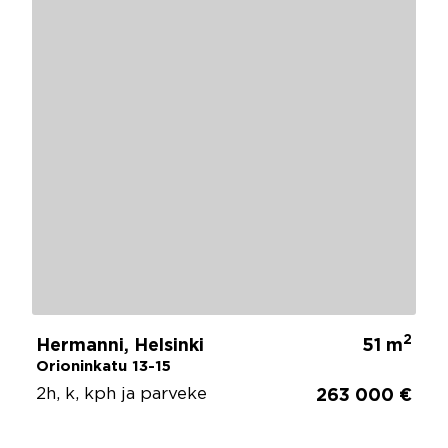
2
Hermanni, Helsinki
51 m
Orioninkatu 13-15
2h, k, kph ja parveke
263 000 €