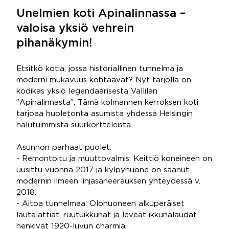
Unelmien koti Apinalinnassa –
valoisa yksiö vehrein
pihanäkymin!
Etsitkö kotia, jossa historiallinen tunnelma ja
moderni mukavuus kohtaavat? Nyt tarjolla on
kodikas yksiö legendaarisesta Vallilan
”Apinalinnasta”. Tämä kolmannen kerroksen koti
tarjoaa huoletonta asumista yhdessä Helsingin
halutuimmista suurkortteleista.
Asunnon parhaat puolet:
- Remontoitu ja muuttovalmis: Keittiö koneineen on
uusittu vuonna 2017 ja kylpyhuone on saanut
modernin ilmeen linjasaneerauksen yhteydessä v.
2018.
- Aitoa tunnelmaa: Olohuoneen alkuperäiset
lautalattiat, ruutuikkunat ja leveät ikkunalaudat
henkivät 1920-luvun charmia.