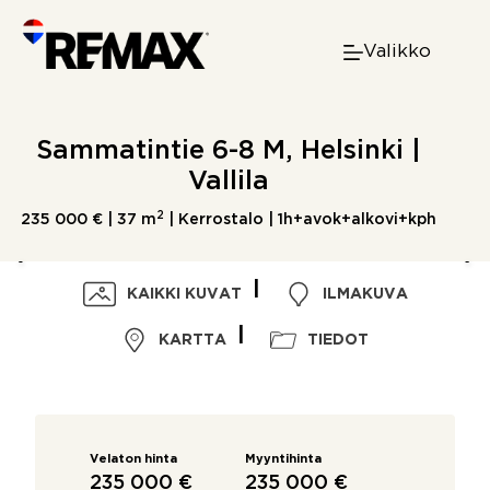
Skip
to
Valikko
content
Sammatintie 6-8 M, Helsinki |
Vallila
2
235 000 € |
37 m
| Kerrostalo | 1h+avok+alkovi+kph
KAIKKI KUVAT
ILMAKUVA
KARTTA
TIEDOT
Velaton hinta
Myyntihinta
235 000 €
235 000 €