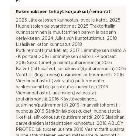
Ei
Rakennukseen tehdyt korjaukset/remontit:
2025 Jätekatosten kunnostus, ovet ja katot. 2025
Huoneistojen palovaroittimet 2025 Traktoritallin
kunnostaminen ja muuttaminen pahvin ja paperin
keräykseen, 2024 Julkisivun kuntotutkimus, 2018
Lisäsiiven katon kunnostus 2018
Putkiremontti(märkätilat) 2017 Lämmityksen säätö A
-K portaat 2016 Lämmityksen säätö L-P portaat.
2016 Sekoittimet ja hanat(putkiremontti( 2016
Kaivot (lattiakaivot, seinäkaivot)(putkiremontti) 2016
Venttiilit (käyttövesi) uusiminen, putkiremontti. 2016
Viemäriputkistot (valurauta) putkiremontin
hankesuunnittelu ja toteutussuunnittelu 2016
Viemäriputkistot, uusiminen,(valurauta)
(putkiremontti( 2016 Käyttövesijohdot,
uusiminen(putkiremontti) 2016 Ilmanvaihtohormit ,
nuohous 2016 Sähkön jakokeskukset, huoneistot ja
liiketilat, sähkönousut (putkiremontti( 2016 Sisäpihan
parvekkeiden lattiapintojen kunnostus. 2016 ABLOY
PROTEC lukituksen uusinta 2016 Vesimittarit uusinta,
huoneistokohtainen veden mittaus(putkiremontti(