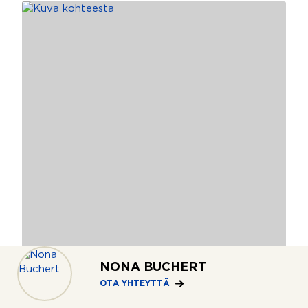
NONA BUCHERT
2
OTA YHTEYTTÄ
Hermanni, Helsinki
48 m
Hämeentie 77