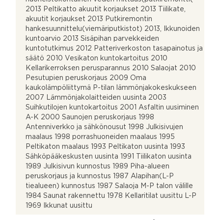
2013 Peltikatto akuutit korjaukset 2013 Tiilikate,
akuutit korjaukset 2013 Putkiremontin
hankesuunnittelu(viemäriputkistot) 2013, Ikkunoiden
kuntoarvio 2013 Sisäpihan parvekkeiden
kuntotutkimus 2012 Patteriverkoston tasapainotus ja
säätö 2010 Vesikaton kuntokartoitus 2010
Kellarikerroksen perusparannus 2010 Salaojat 2010
Pesutupien peruskorjaus 2009 Oma
kaukolämpöliittymä P-tilan lämmönjakokeskukseen
2007 Lämmönjakolaitteiden uusinta 2003
Suihkutilojen kuntokartoitus 2001 Asfaltin uusiminen
A-K 2000 Saunojen peruskorjaus 1998
Antenniverkko ja sähkönousut 1998 Julkisivujen
maalaus 1998 porrashuoneiden maalaus 1995
Peltikaton maalaus 1993 Peltikaton uusinta 1993
Sähköpääkeskusten uusinta 1991 Tiilikaton uusinta
1989 Julkisivun kunnostus 1989 Piha-alueen
peruskorjaus ja kunnostus 1987 Alapihan(L-P
tiealueen) kunnostus 1987 Salaoja M-P talon välille
1984 Saunat rakennettu 1978 Kellaritilat uusittu L-P
1969 Ikkunat uusittu