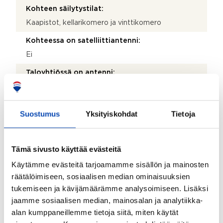
Kohteen säilytystilat:
Kaapistot, kellarikomero ja vinttikomero
Kohteessa on satelliittiantenni:
Ei
Taloyhtiössä on antenni:
Ei
Kohde on liitetty tietoliikenneverkkoon:
Suostumus
Yksityiskohdat
Tietoja
Kyllä
Myyjän aikana huoneistoon tehdyt toimenpiteet:
Tämä sivusto käyttää evästeitä
Keittiökaapit (Puustelli) + kodinkoneet uusittu v.
2017.
Käytämme evästeitä tarjoamamme sisällön ja mainosten
räätälöimiseen, sosiaalisen median ominaisuuksien
Kohteen yleiskunto:
tukemiseen ja kävijämäärämme analysoimiseen. Lisäksi
Hyvä
jaamme sosiaalisen median, mainosalan ja analytiikka-
Kohde myydään kalustettuna:
alan kumppaneillemme tietoja siitä, miten käytät