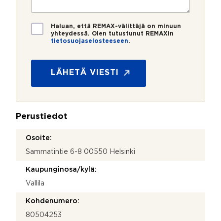
r
t
i
u
o
i
o
*
*
T
j
Haluan, että REMAX-välittäjä on minuun
i
yhteydessä. Olen tutustunut REMAXin
a
tietosuojaselosteeseen
.
e
u
t
t
o
m
s
_
LÄHETÄ VIESTI
u
m
o
e
j
d
a
i
Perustiedot
*
u
m
Osoite:
Sammatintie 6-8 00550 Helsinki
Kaupunginosa/kylä:
Vallila
Kohdenumero:
80504253