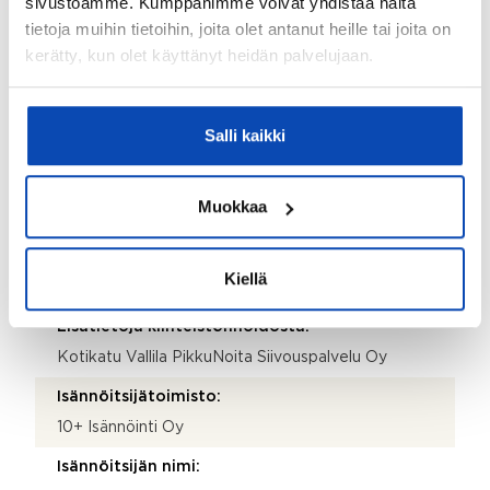
sivustoamme. Kumppanimme voivat yhdistää näitä
Ei
tietoja muihin tietoihin, joita olet antanut heille tai joita on
kerätty, kun olet käyttänyt heidän palvelujaan.
Taloyhtiö
Taloyhtiön nimi:
Salli kaikki
Asunto-osakeyhtiö Sammatti
Taloyhtiön Y-tunnus:
Muokkaa
0221946-0
Kiinteistönhoidosta vastaa:
Kiellä
Huoltoyhtiö
Lisätietoja kiinteistönhoidosta:
Kotikatu Vallila PikkuNoita Siivouspalvelu Oy
Isännöitsijätoimisto:
10+ Isännöinti Oy
Isännöitsijän nimi: