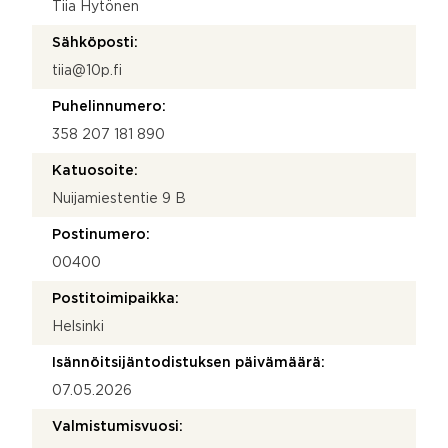
Tiia Hytönen
Sähköposti:
tiia@10p.fi
Puhelinnumero:
358 207 181 890
Katuosoite:
Nuijamiestentie 9 B
Postinumero:
00400
Postitoimipaikka:
Helsinki
Isännöitsijäntodistuksen päivämäärä:
07.05.2026
Valmistumisvuosi: