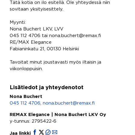
Tätä kotia on ilo esitellä. Ole yhteydessä niin
sovitaan yksityisesittely.
Myynti:
Nona Buchert LKV, LVV
045 112 4706 tai nona.buchert@remax.fi
RE/MAX Elegance
Fabianinkatu 21, 00130 Helsinki
Tavoitat minut joustavasti myös iltaisin ja
viikonloppuisin.
Lisätiedot ja yhteydenotot
Nona Buchert
045 112 4706
,
nona.buchert@remax.fi
REMAX Elegance | Nona Buchert LKV Oy
y-tunnus: 2795422-6
Jaa linkki