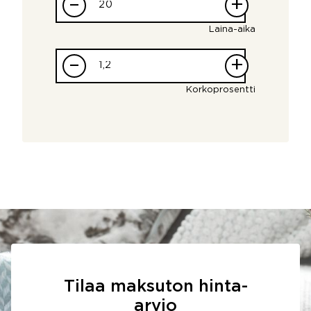
–
+
Laina-aika
–
+
Korkoprosentti
Tilaa maksuton hinta-
arvio