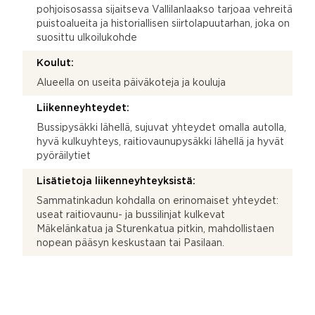
pohjoisosassa sijaitseva Vallilanlaakso tarjoaa vehreitä
puistoalueita ja historiallisen siirtolapuutarhan, joka on
suosittu ulkoilukohde
Koulut:
Alueella on useita päiväkoteja ja kouluja
Liikenneyhteydet:
Bussipysäkki lähellä, sujuvat yhteydet omalla autolla,
hyvä kulkuyhteys, raitiovaunupysäkki lähellä ja hyvät
pyöräilytiet
Lisätietoja liikenneyhteyksistä:
Sammatinkadun kohdalla on erinomaiset yhteydet:
useat raitiovaunu- ja bussilinjat kulkevat
Mäkelänkatua ja Sturenkatua pitkin, mahdollistaen
nopean pääsyn keskustaan tai Pasilaan.