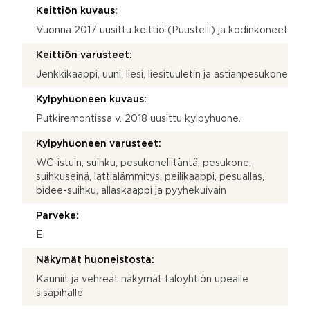
Keittiön kuvaus:
Vuonna 2017 uusittu keittiö (Puustelli) ja kodinkoneet
Keittiön varusteet:
Jenkkikaappi, uuni, liesi, liesituuletin ja astianpesukone
Kylpyhuoneen kuvaus:
Putkiremontissa v. 2018 uusittu kylpyhuone.
Kylpyhuoneen varusteet:
WC-istuin, suihku, pesukoneliitäntä, pesukone,
suihkuseinä, lattialämmitys, peilikaappi, pesuallas,
bidee-suihku, allaskaappi ja pyyhekuivain
Parveke:
Ei
Näkymät huoneistosta:
Kauniit ja vehreät näkymät taloyhtiön upealle
sisäpihalle