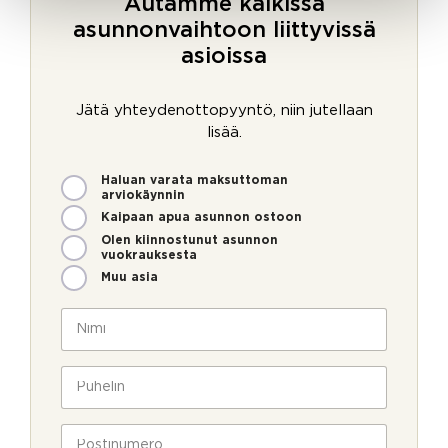
Autamme kaikissa
asunnonvaihtoon liittyvissä
asioissa
Jätä yhteydenottopyyntö, niin jutellaan
lisää.
M
Haluan varata maksuttoman
i
arviokäynnin
t
Kaipaan apua asunnon ostoon
e
Olen kiinnostunut asunnon
n
vuokrauksesta
v
Muu asia
o
c
i
N
u
m
i
r
m
m
r
e
i
P
e
o
*
u
n
l
h
t
l
e
P
_
a