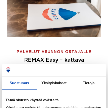
PALVELUT ASUNNON OSTAJALLE
REMAX Easy – kattava
palvelupaketti asunnon ostoon
REMAX Easy on palvelupakettimme asunnon
ostajille.
Tee ostotoimeksianto ja etsimme juuri
Suostumus
Yksityiskohdat
Tietoja
sinulle sopivan kodin, eikä sinun tarvitse nähdä
vaivaa sen löytämiseksi.
Tämä sivusto käyttää evästeitä
Hoidamme koko ostoprosessin puolestasi.
Käytämme evästeitä tarjoamamme sisällön ja mainosten