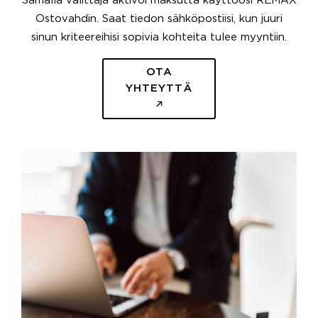
Samalla välittäjä aktivoi maksutta käyttöösi REMAX
Ostovahdin. Saat tiedon sähköpostiisi, kun juuri
sinun kriteereihisi sopivia kohteita tulee myyntiin.
OTA
YHTEYTTÄ