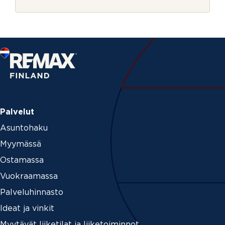
r
j
e
Palvelut
Asuntohaku
Myymässä
Ostamassa
Vuokraamassa
Palveluhinnasto
Ideat ja vinkit
Myytävät liiketilat ja liiketoiminnot