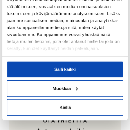
Ostotoimeksiantopalvelumme sopii myös esimerkiksi
räätälöimiseen, sosiaalisen median ominaisuuksien
sijoitus- ja vapaa-ajan asuntojen ostoon.
tukemiseen ja kävijämäärämme analysoimiseen. Lisäksi
jaamme sosiaalisen median, mainosalan ja analytiikka-
LUE LISÄÄ
alan kumppaneillemme tietoja siitä, miten käytät
sivustoamme. Kumppanimme voivat yhdistää näitä
tietoja muihin tietoihin, joita olet antanut heille tai joita on
kerätty, kun olet käyttänyt heidän palvelujaan.
Salli kaikki
Muokkaa
Kiellä
OTA YHTEYTTÄ