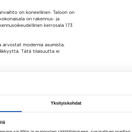
nvaihto on koneellinen. Taloon on
kokonaisala on rakennus- ja
akennusoikeudellinen kerrosala 173
ka arvostat modernia asumista,
ikkyyttä. Tätä tilaisuutta ei
gel@remax.fi
legel@remax.fi
yydä meidät kylään! Tapaamisen
Yksityiskohdat
toa siitä, kuinka juuri me voimme
iminä, jolloin saat palvelukseesi
at kaikkensa onnistuneen
itä
mme sisällön ja mainosten räätälöimiseen, sosiaalisen median