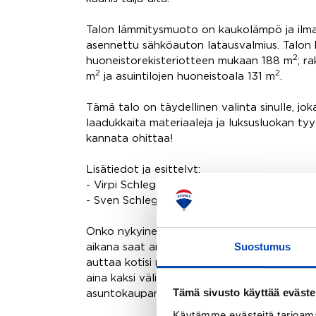
Talon lämmitysmuoto on kaukolämpö ja ilma
asennettu sähköauton latausvalmius. Talon 
2
huoneistorekisteriotteen mukaan 188 m
; r
2
2
m
ja asuintilojen huoneistoala 131 m
.
Tämä talo on täydellinen valinta sinulle, jo
laadukkaita materiaaleja ja luksusluokan tyyl
kannata ohittaa!
Lisätiedot ja esittelyt:
- Virpi Schlegel | 045 631 4151 | virpi.schle
- Sven Schlegel | 045 885 4900 | sven.sch
Onko nykyinen asuntosi vielä myymättä? P
Suostumus
aikana saat arvion asuntosi arvosta sekä tie
auttaa kotisi myynnissä. Teemme työtämme ti
aina kaksi välittäjää, jotka molemmat antav
Tämä sivusto käyttää eväste
asuntokaupan eteen. Yhdessä onnistumme!
Käytämme evästeitä tarjoama