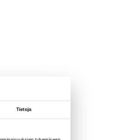
Tietoja
 ominaisuuksien tukemiseen