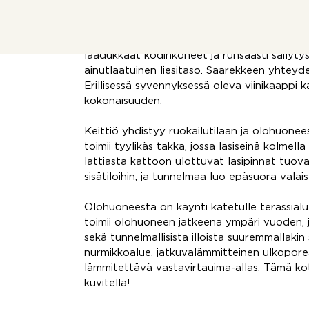
Talo tarjoaa modernia asumista kahdessa ke
huomio kiinnittyy tyylikkääseen, tummansävy
laadukkaat kodinkoneet ja runsaasti säilytys
ainutlaatuinen liesitaso. Saarekkeen yhteyde
Erillisessä syvennyksessä oleva viinikaappi 
kokonaisuuden.
Keittiö yhdistyy ruokailutilaan ja olohuonee
toimii tyylikäs takka, jossa lasiseinä kolmel
lattiasta kattoon ulottuvat lasipinnat tuova
sisätiloihin, ja tunnelmaa luo epäsuora valais
Olohuoneesta on käynti katetulle terassialuee
toimii olohuoneen jatkeena ympäri vuoden, ja
sekä tunnelmallisista illoista suuremmallakin 
nurmikkoalue, jatkuvalämmitteinen ulkoporea
lämmitettävä vastavirtauima-allas. Tämä ko
kuvitella!