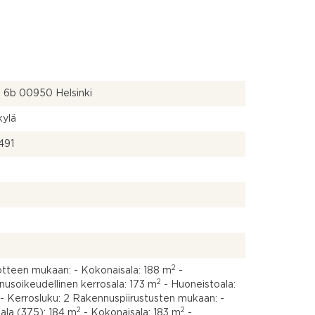
ie 6b 00950 Helsinki
kylä
491
2
2
2
teen mukaan: - Kokonaisala: 188 m
-
2
usoikeudellinen kerrosala: 173 m
- Huoneistoala:
- Kerrosluku: 2 Rakennuspiirustusten mukaan: -
2
2
ala (375): 184 m
- Kokonaisala: 183 m
-