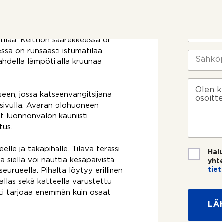
o
i
t
m
rroksessa. Sisään astuttaessa
t
i
P
iseen keittiöön, jossa on
o
*
u
tilaa. Keittiön saarekkeessa on
s
h
ssä on runsaasti istumatilaa.
i
e
S
k
kahdella lämpötilalla kruunaa
l
ä
o
i
h
s
n
k
V
k
n
ö
i
seen, jossa katseenvangitsijana
e
u
p
e
la sivulla. Avaran olohuoneen
e
m
o
s
t luonnonvalon kauniisti
?
e
s
t
tus.
r
t
i
o
i
*
*
T
lle ja takapihalle. Tilava terassi
Hal
i
 siellä voi nauttia kesäpäivistä
yht
e
tie
seurueella. Pihalta löytyy erillinen
t
M
llas sekä katteella varustettu
o
i
ti tarjoaa enemmän kuin osaat
s
t
LÄ
u
ä
o