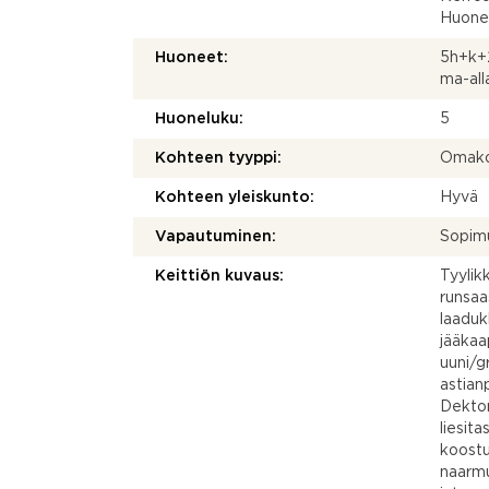
Huonei
Huoneet:
5h+k+2
ma-all
Huoneluku:
5
Kohteen tyyppi:
Omako
Kohteen yleiskunto:
Hyvä
Vapautuminen:
Sopim
Keittiön kuvaus:
Tyylik
runsaas
laaduk
jääkaa
uuni/g
astia
Dekton
liesita
koostu
naarmu