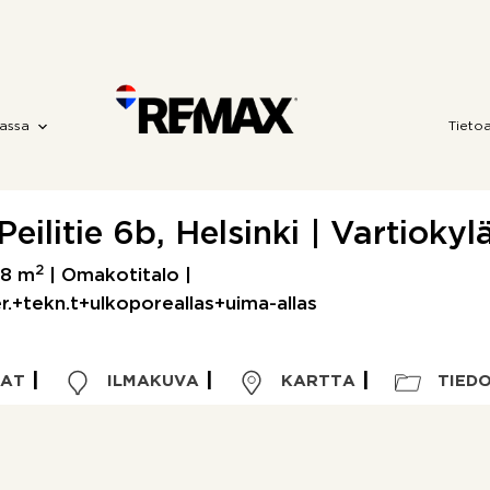
assa
Tieto
Peilitie 6b, Helsinki | Vartiokyl
2
88 m
| Omakotitalo |
.+tekn.t+ulkoporeallas+uima-allas
VAT
ILMAKUVA
KARTTA
TIED