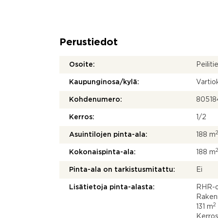
Perustiedot
Osoite:
Peilit
Kaupunginosa/kylä:
Vartio
Kohdenumero:
80518
Kerros:
1/2
Asuintilojen pinta-ala:
188 m
Kokonaispinta-ala:
188 m
Pinta-ala on tarkistusmitattu:
Ei
Lisätietoja pinta-alasta:
RHR-ot
Rakenn
2
131 m
Kerros