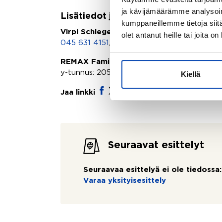
ja kävijämäärämme analysoim
Lisätiedot ja yhteydenotot
kumppaneillemme tietoja siitä
Virpi Schlegel
olet antanut heille tai joita o
045 631 4151
,
virpi.schlegel@remax.fi
REMAX Family | Excellence m2 Oy
y-tunnus: 2056911-4
Kiellä
Jaa linkki
Seuraavat esittelyt
Seuraavaa esittelyä ei ole tiedossa:
Varaa yksityisesittely