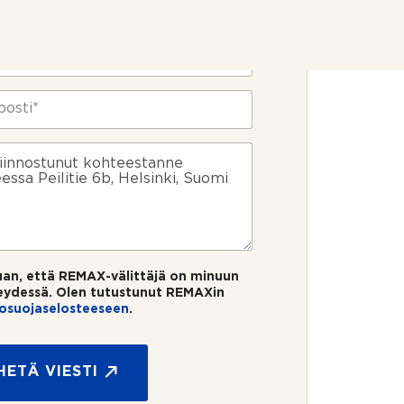
uan, että REMAX-välittäjä on minuun
eydessä. Olen tutustunut REMAXin
tosuojaselosteeseen
.
HETÄ VIESTI