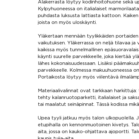
Alakerrasta löytyy kodinhoitohuone sekä u
Kylpyhuoneessa on italialaiset marmorilaata
puhdasta luksusta lattiasta kattoon. Kaike
joista on myös uloskäynti.
Yläkertaan mennään tyylikkäiden portaiden 
vaikutuksen. Yläkerrassa on neljä tilavaa ja
kaikissa myös tunnelmallinen epäsuoravala
käynti suurelle parvekkeelle, joka kiertää yl
lähes kokonaisuudessaan. Lisäksi päämakuuhu
parvekkeelle. Kolmessa makuuhuoneessa on 
Portaikosta löytyy myös viilentävä ilmalä
Materiaalivalinnat ovat tarkkaan harkittuja:
tehty kalanruotoparketti, italialaiset ja saksa
tai maalatut seinäpinnat. Tässä kodissa mik
Upea tyyli jatkuu myös talon ulkopuolella. Jul
etupihalla on kennonmuotoinen kivetys. Tal
aita, jossa on kauko-ohjattava ajoportti. Ta
kaunis tuija-aita.