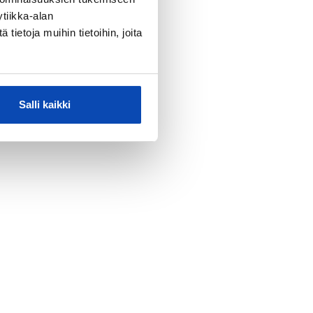
tiikka-alan
ietoja muihin tietoihin, joita
Salli kaikki