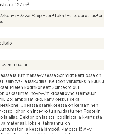
2
stoala: 127 m
xkph+s+2xvar.+2xp.+ter.+tekn.t+ulkoporeallas+ui
as
titalo
uksen mukaan
käässä ja tummansävyisessä Schmidt keittiössä on
ti säilytys- ja laskutilaa. Keittiön varustuksiin kuuluu
kaat Mielen kodinkoneet: 2xintegroidut
ppipakastimet, höyry-/mikroaaltoyhdistelmäuuni,
rilli, 2 x lämpölaatikko, kahvikeskus sekä
npesukone. Upeassa saarekkeessa on keraaminen
-taso, johon on integroitu ainutlaatuinen Fosterin
so ja allas. Dekton on lasista, posliinista ja kvartsista
va materiaali, joka ei tahraannu, on
untumaton ja kestää lämpöä. Katosta löytyy