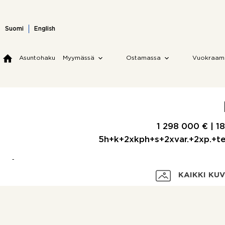
Skip
to
content
Suomi
English
Asuntohaku
Myymässä
Ostamassa
Vuokraam
1 298 000 € |
1
5h+k+2xkph+s+2xvar.+2xp.+ter
KAIKKI KU