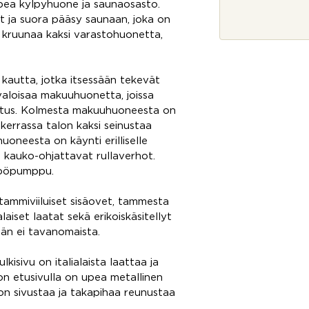
j
pea kylpyhuone ja saunaosasto.
a
t ja suora pääsy saunaan, joka on
*
n kruunaa kaksi varastohuonetta,
kautta, jotka itsessään tekevät
 valoisaa makuuhuonetta, joissa
istus. Kolmesta makuuhuoneesta on
äkerrassa talon kaksi seinustaa
oneesta on käynti erilliselle
kauko-ohjattavat rullaverhot.
mpöpumppu.
 tammiviiluiset sisäovet, tammesta
laiset laatat sekä erikoiskäsitellyt
ään ei tavanomaista.
kisivu on italialaista laattaa ja
on etusivulla on upea metallinen
lon sivustaa ja takapihaa reunustaa