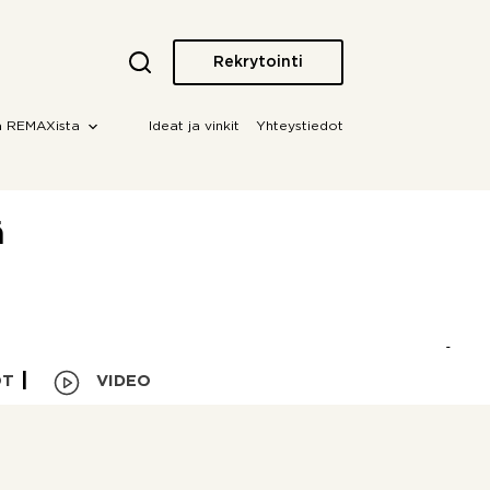
Rekrytointi
a REMAXista
Ideat ja vinkit
Yhteystiedot
ä
OT
VIDEO