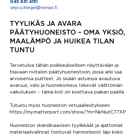
045 631 4151
virpi.schlegel@remax.fi
TYYLIKÄS JA AVARA
PÄÄTYHUONEISTO – OMA YKSIÖ,
MAALÄMPÖ JA HUIKEA TILAN
TUNTU
Tervetuloa tähän poikkeuksellisen näyttävään ja
tilavaan rivitalon päätyhuoneistoon, jossa arki saa
arvoisensa puitteet. Jo sisään astuessa avautuva
avaruus, valo ja huonekorkeus tekevät välittömän
vaikutuksen – tämä koti on koettava paikan päällä.
Tutustu myös huoneiston virtuaaliesitykseen:
https://my.matterport.com/show/?m=NkNiutC77XP
Huoneiston skandinaavisen tyylikkäät ja ajattomat
materiaalivalinnat toistuvat harmonisesti läpi koko