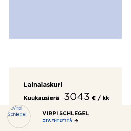
Lainalaskuri
3043
Kuukausierä
€ / kk
–
+
VIRPI SCHLEGEL
OTA YHTEYTTÄ
Asunnon velaton hinta