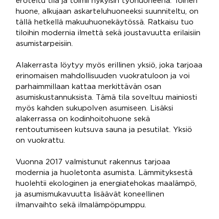
eroteltu tila ja toimii nykyisin työhuoneena. Toinen
huone, alkujaan askarteluhuoneeksi suunniteltu, on
tällä hetkellä makuuhuonekäytössä. Ratkaisu tuo
tiloihin modernia ilmettä sekä joustavuutta erilaisiin
asumistarpeisiin.
Alakerrasta löytyy myös erillinen yksiö, joka tarjoaa
erinomaisen mahdollisuuden vuokratuloon ja voi
parhaimmillaan kattaa merkittävän osan
asumiskustannuksista. Tämä tila soveltuu mainiosti
myös kahden sukupolven asumiseen. Lisäksi
alakerrassa on kodinhoitohuone sekä
rentoutumiseen kutsuva sauna ja pesutilat. Yksiö
on vuokrattu.
Vuonna 2017 valmistunut rakennus tarjoaa
modernia ja huoletonta asumista. Lämmityksestä
huolehtii ekologinen ja energiatehokas maalämpö,
ja asumismukavuutta lisäävät koneellinen
ilmanvaihto sekä ilmalämpöpumppu.