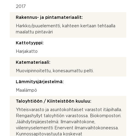
2017
Rakennus- ja pintamateriaalit:
Harkko/puuelementti, kahteen kertaan tehtaalla
maalattu pintaväri
Kattotyyppi:
Harjakatto
Katemateriaali:
Muovipinnoitettu, konesaumattu pelti.
Lämmitysjärjestelmä:
Maalämpö
Taloyhtiöön / Kiinteistöön kuuluu:
Yhteisvarasto ja asuntokohtaiset varastot itäpihalla.
Rengashyllyt taloyhtiön varastossa. Biokompostori.
Jäähdytinjärjestelmä: Ilmanvaihtokone,
viilennyselementti Enervent ilmanvaihtokoneessa.
Kunnossapitovastuuta koskevat