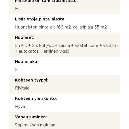
Pinta-ala on tarkistusmitattu:
Ei
Lisätietoja pinta-alasta:
Huoneiston pinta-ala 166 m2, kellarin ala 55 m2
Huoneet:
5h + k + 2 x kph/wc + sauna + vaatehuone + varasto
+ autokatos + erillinen yksiö
Huoneluku:
5
Kohteen tyyppi:
Rivitalo
Kohteen yleiskunto:
Hyvä
Vapautuminen:
Sopimuksen mukaan