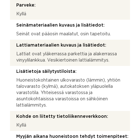
Parveke:
Kyllä
Seinämateriaalien kuvaus ja lisätiedot:
Seinät ovat pääosin maalatut, osin tapetoitu.
Lattiamateriaalien kuvaus ja lisätiedot:
Lattiat ovat yläkerrassa parkettia ja alakerrassa
vinyylilankkua. Vesikiertoinen lattialämmitys.
Lisätietoja säilytystiloista:
Huoneistokohtainen ulkovarasto (lämmin), yhtiön
talovarasto (kylmä), autokatoksen yläpuolella
varastotila. Yhteisessä varastossa ja
asuntokohtaisissa varastoissa on sähköinen
lattialämmitys.
Kohde on liitetty tietoliikenneverkkoon:
Kyllä
Myyjän aikana huoneistoon tehdyt toimenpiteet: