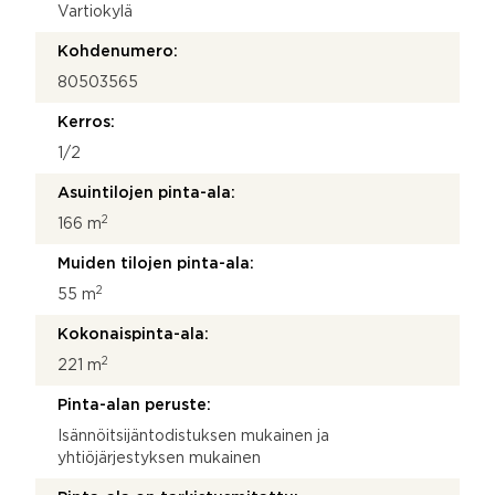
Vartiokylä
Kohdenumero:
80503565
Kerros:
1/2
Asuintilojen pinta-ala:
2
166 m
Muiden tilojen pinta-ala:
2
55 m
Kokonaispinta-ala:
2
221 m
Pinta-alan peruste:
Isännöitsijäntodistuksen mukainen ja
yhtiöjärjestyksen mukainen