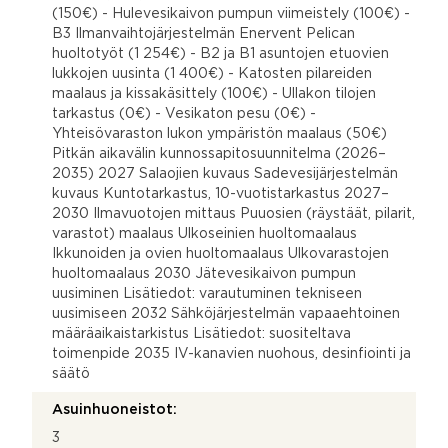
(150€) - Hulevesikaivon pumpun viimeistely (100€) -
B3 Ilmanvaihtojärjestelmän Enervent Pelican
huoltotyöt (1 254€) - B2 ja B1 asuntojen etuovien
lukkojen uusinta (1 400€) - Katosten pilareiden
maalaus ja kissakäsittely (100€) - Ullakon tilojen
tarkastus (0€) - Vesikaton pesu (0€) -
Yhteisövaraston lukon ympäristön maalaus (50€)
Pitkän aikavälin kunnossapitosuunnitelma (2026–
2035) 2027 Salaojien kuvaus Sadevesijärjestelmän
kuvaus Kuntotarkastus, 10-vuotistarkastus 2027–
2030 Ilmavuotojen mittaus Puuosien (räystäät, pilarit,
varastot) maalaus Ulkoseinien huoltomaalaus
Ikkunoiden ja ovien huoltomaalaus Ulkovarastojen
huoltomaalaus 2030 Jätevesikaivon pumpun
uusiminen Lisätiedot: varautuminen tekniseen
uusimiseen 2032 Sähköjärjestelmän vapaaehtoinen
määräaikaistarkistus Lisätiedot: suositeltava
toimenpide 2035 IV-kanavien nuohous, desinfiointi ja
säätö
Asuinhuoneistot:
3