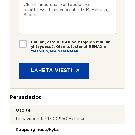
k
s
V
n
ö
k
i
u
p
e
e
m
o
e
s
e
s
?
t
r
t
i
o
i
*
*
T
Haluan, että REMAX-välittäjä on minuun
i
yhteydessä. Olen tutustunut REMAXin
tietosuojaselosteeseen
.
e
t
o
s
LÄHETÄ VIESTI
u
o
j
a
Perustiedot
*
Osoite:
Linnavuorentie 17 00950 Helsinki
Kaupunginosa/kylä: