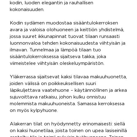
kodin, luoden elegantin ja rauhallisen
kokonaisuuden.
Kodin sydämen muodostaa sisääntulokerroksen
avara ja valoisa olohuoneen ja keittiön yhdistelmä,
jossa suuret ikkunapinnat tuovat tilaan runsaasti
luonnonvaloa tehden kokonaisuudesta viihtyisän ja
ilmavan. Tunnelmaa ja lämpöä tilaan tuo
sisääntulokerroksessa sijaitseva takka, joka
viimeistelee viihtyisän oleskeluympäristön.
Yläkerrassa sijaitsevat kaksi tilavaa makuuhuonetta,
joiden välissä on poikkeuksellisen suuri
läpikuljettava vaatehuone – käytännöllinen ja arkea
sujuvoittava ratkaisu, johon kulku onnistuu
molemmista makuuhuoneista. Samassa kerroksessa
on myös kylpyhuone.
Alakerran tilat on hyödynnetty erinomaisesti: siellä
on kaksi huonetilaa, joista toinen on upea lasiseinillä