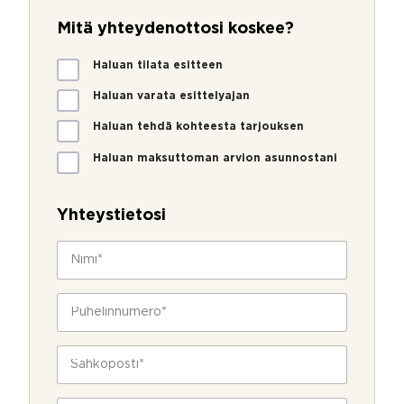
Mitä yhteydenottosi koskee?
M
Haluan tilata esitteen
i
t
Haluan varata esittelyajan
ä
Haluan tehdä kohteesta tarjouksen
y
h
Haluan maksuttoman arvion asunnostani
t
e
y
Yhteystietosi
d
e
N
n
i
o
m
t
i
P
t
*
u
o
h
s
e
S
i
l
ä
k
i
h
o
n