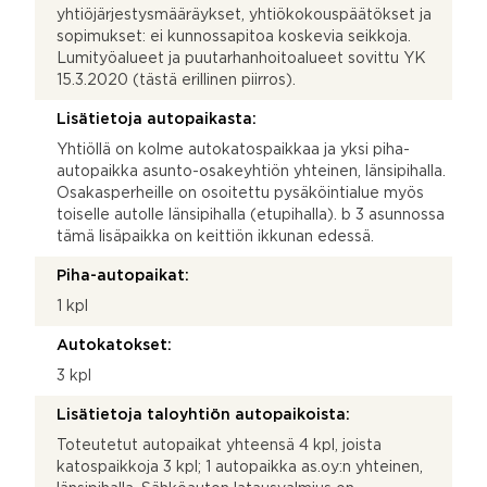
yhtiöjärjestysmääräykset, yhtiökokouspäätökset ja
sopimukset: ei kunnossapitoa koskevia seikkoja.
Lumityöalueet ja puutarhanhoitoalueet sovittu YK
15.3.2020 (tästä erillinen piirros).
Lisätietoja autopaikasta:
Yhtiöllä on kolme autokatospaikkaa ja yksi piha-
autopaikka asunto-osakeyhtiön yhteinen, länsipihalla.
Osakasperheille on osoitettu pysäköintialue myös
toiselle autolle länsipihalla (etupihalla). b 3 asunnossa
tämä lisäpaikka on keittiön ikkunan edessä.
Piha-autopaikat:
1 kpl
Autokatokset:
3 kpl
Lisätietoja taloyhtiön autopaikoista:
Toteutetut autopaikat yhteensä 4 kpl, joista
katospaikkoja 3 kpl; 1 autopaikka as.oy:n yhteinen,