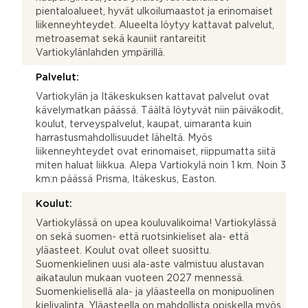
pientaloalueet, hyvät ulkoilumaastot ja erinomaiset
liikenneyhteydet. Alueelta löytyy kattavat palvelut,
metroasemat sekä kauniit rantareitit
Vartiokylänlahden ympärillä.
Palvelut:
Vartiokylän ja Itäkeskuksen kattavat palvelut ovat
kävelymatkan päässä. Täältä löytyvät niin päiväkodit,
koulut, terveyspalvelut, kaupat, uimaranta kuin
harrastusmahdollisuudet läheltä. Myös
liikenneyhteydet ovat erinomaiset, riippumatta siitä
miten haluat liikkua. Alepa Vartiokylä noin 1 km. Noin 3
km:n päässä Prisma, Itäkeskus, Easton.
Koulut:
Vartiokylässä on upea kouluvalikoima! Vartiokylässä
on sekä suomen- että ruotsinkieliset ala- että
yläasteet. Koulut ovat olleet suosittu.
Suomenkielinen uusi ala-aste valmistuu alustavan
aikataulun mukaan vuoteen 2027 mennessä.
Suomenkielisellä ala- ja yläasteella on monipuolinen
kielivalinta. Yläasteella on mahdollista opiskella myös