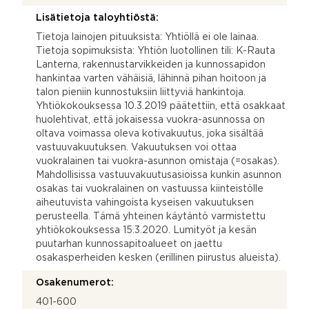
Lisätietoja taloyhtiöstä:
Tietoja lainojen pituuksista: Yhtiöllä ei ole lainaa.
Tietoja sopimuksista: Yhtiön luotollinen tili: K-Rauta
Lanterna, rakennustarvikkeiden ja kunnossapidon
hankintaa varten vähäisiä, lähinnä pihan hoitoon ja
talon pieniin kunnostuksiin liittyviä hankintoja.
Yhtiökokouksessa 10.3.2019 päätettiin, että osakkaat
huolehtivat, että jokaisessa vuokra-asunnossa on
oltava voimassa oleva kotivakuutus, joka sisältää
vastuuvakuutuksen. Vakuutuksen voi ottaa
vuokralainen tai vuokra-asunnon omistaja (=osakas).
Mahdollisissa vastuuvakuutusasioissa kunkin asunnon
osakas tai vuokralainen on vastuussa kiinteistölle
aiheutuvista vahingoista kyseisen vakuutuksen
perusteella. Tämä yhteinen käytäntö varmistettu
yhtiökokouksessa 15.3.2020. Lumityöt ja kesän
puutarhan kunnossapitoalueet on jaettu
osakasperheiden kesken (erillinen piirustus alueista).
Osakenumerot:
401-600