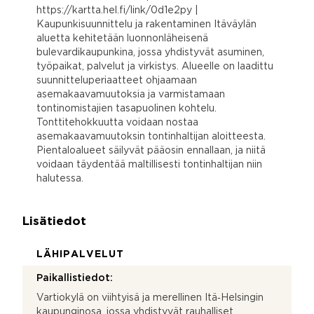
https://kartta.hel.fi/link/0d1e2py |
Kaupunkisuunnittelu ja rakentaminen Itäväylän
aluetta kehitetään luonnonläheisenä
bulevardikaupunkina, jossa yhdistyvät asuminen,
työpaikat, palvelut ja virkistys. Alueelle on laadittu
suunnitteluperiaatteet ohjaamaan
asemakaavamuutoksia ja varmistamaan
tontinomistajien tasapuolinen kohtelu.
Tonttitehokkuutta voidaan nostaa
asemakaavamuutoksin tontinhaltijan aloitteesta.
Pientaloalueet säilyvät pääosin ennallaan, ja niitä
voidaan täydentää maltillisesti tontinhaltijan niin
halutessa.
Lisätiedot
LÄHIPALVELUT
Paikallistiedot:
Vartiokylä on viihtyisä ja merellinen Itä‑Helsingin
kaupunginosa, jossa yhdistyvät rauhalliset