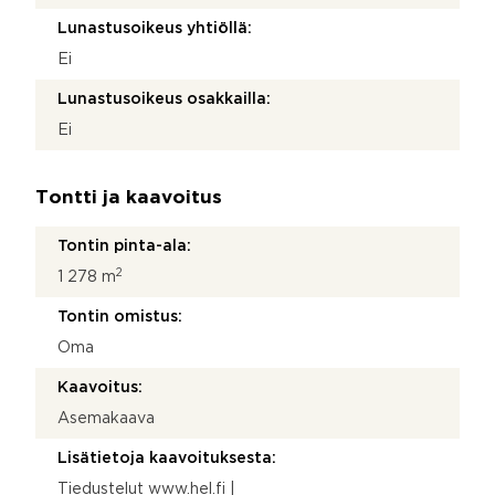
Lunastusoikeus yhtiöllä:
Ei
Lunastusoikeus osakkailla:
Ei
Tontti ja kaavoitus
Tontin pinta-ala:
2
1 278 m
Tontin omistus:
Oma
Kaavoitus:
Asemakaava
Lisätietoja kaavoituksesta:
Tiedustelut www.hel.fi |