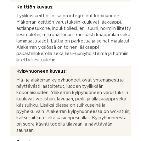
Keittiön kuvaus:
Tyylikäs keittiö, jossa on integroidut kodinkoneet.
Yläkerran keittiön varustuksiin kuuluvat jääkaappi,
astianpesukone, induktioliesi, erillisuuni, hormiin liitetty
liesituuletin, mikroaaltouuni, runsaasti kaappitilaa sekä
laminaattitasot. Lattia on parkettia ja seinät maalatut.
Alakerran yksiössä on toinen jääkaappi
pakastinlokerolla sekä liesi–uuniyhdistelmä ja hormiin
liitetty liesituuletin.
Kylpyhuoneen kuvaus:
Ylä- ja alakerran kylpyhuoneet ovat yhtenäisesti ja
näyttävästi laatoitetut, luoden tyylikkään
kokonaisuuden. Yläkerran kylpyhuoneen varustuksiin
kuuluvat wc-istuin, lavuaari, peili- ja allaskaappi sekä
käsisuihku. Lisäksi tilassa on suihkuseinä ja
pyyhekuivain. Alakerran kylpyhuoneessa on wc-istuin,
kaksi suihkua sekä käsienpesuallas. Kylpyhuoneesta
on suora käynti todella tilavaan ja näyttävään
saunaan.