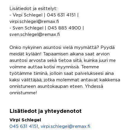
Lisätiedot ja esittelyt:
- Virpi Schlegel | 045 631 4151 |
virpi.schlegel@remax.fi
- Sven Schlegel | 045 885 4900 |
sven.schlegel@remax.fi
Onko nykyinen asuntosi vielä myymättä? Pyydä
meidät kylään! Tapaamisen aikana saat arvion
asuntosi arvosta sekä tietoa siitä, kuinka juuri me
voimme auttaa kotisi myynnissä. Teemme
työtämme tiiminä, jolloin saat palvelukseesi aina
kaksi välittäjää, jotka molemmat antavat kaikkensa
onnistuneen asuntokaupan eteen. Yhdessä
onnistumme!
Lisätiedot ja yhteydenotot
Virpi Schlegel
045 631 4151
,
virpi.schlegel@remax.fi