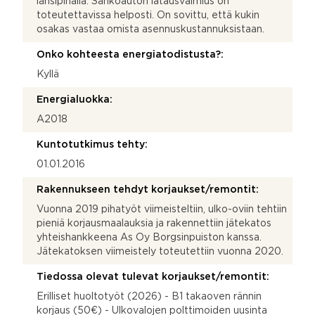
länsipihalla. Sähköauton latausvalmius on
toteutettavissa helposti. On sovittu, että kukin
osakas vastaa omista asennuskustannuksistaan.
Onko kohteesta energiatodistusta?:
Kyllä
Energialuokka:
A2018
Kuntotutkimus tehty:
01.01.2016
Rakennukseen tehdyt korjaukset/remontit:
Vuonna 2019 pihatyöt viimeisteltiin, ulko-oviin tehtiin
pieniä korjausmaalauksia ja rakennettiin jätekatos
yhteishankkeena As Oy Borgsinpuiston kanssa.
Jätekatoksen viimeistely toteutettiin vuonna 2020.
Tiedossa olevat tulevat korjaukset/remontit:
Erilliset huoltotyöt (2026) - B1 takaoven rännin
korjaus (50€) - Ulkovalojen polttimoiden uusinta