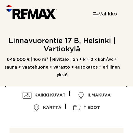
Skip
to
Valikko
content
Linnavuorentie 17 B, Helsinki |
Vartiokylä
2
649 000 € |
166 m
| Rivitalo | 5h + k + 2 x kph/wc +
sauna + vaatehuone + varasto + autokatos + erillinen
yksiö
KAIKKI KUVAT
ILMAKUVA
KARTTA
TIEDOT