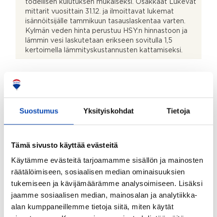
todellisen kulutuksen mukaiseksi. Osakkaat Lukevat
mittarit vuosittain 31.12. ja ilmoittavat lukemat
isännöitsijälle tammikuun tasauslaskentaa varten.
Kylmän veden hinta perustuu HSY:n hinnastoon ja
lämmin vesi laskutetaan erikseen sovitulla 1,5
kertoimella lämmityskustannusten kattamiseksi.
Kohteen kuvaus
Keittiön kuvaus:
Suostumus
Yksityiskohdat
Tietoja
Tyylikäs keittiö, jossa on integroidut kodinkoneet.
Yläkerran keittiön varustuksiin kuuluvat jääkaappi,
astianpesukone, induktioliesi, erillisuuni, hormiin liitetty
Tämä sivusto käyttää evästeitä
liesituuletin, mikroaaltouuni, runsaasti kaappitilaa sekä
laminaattitasot. Lattia on parkettia ja seinät maalatut.
Käytämme evästeitä tarjoamamme sisällön ja mainosten
Alakerran yksiössä on toinen jääkaappi
räätälöimiseen, sosiaalisen median ominaisuuksien
pakastinlokerolla sekä liesi–uuniyhdistelmä ja hormiin
tukemiseen ja kävijämäärämme analysoimiseen. Lisäksi
liitetty liesituuletin.
jaamme sosiaalisen median, mainosalan ja analytiikka-
Kylpyhuoneen kuvaus:
alan kumppaneillemme tietoja siitä, miten käytät
Ylä- ja alakerran kylpyhuoneet ovat yhtenäisesti ja