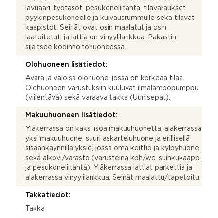
lavuaari, työtasot, pesukoneliitäntä, tilavaraukset
pyykinpesukoneelle ja kuivausrummulle sekä tilavat
kaapistot. Seinät ovat osin maalatut ja osin
laatoitetut, ja lattia on vinyylilankkua. Pakastin
sijaitsee kodinhoitohuoneessa.
Olohuoneen lisätiedot:
Avara ja valoisa olohuone, jossa on korkeaa tilaa.
Olohuoneen varustuksiin kuuluvat ilmalämpöpumppu
(viilentävä) sekä varaava takka (Uunisepät).
Makuuhuoneen lisätiedot:
Yläkerrassa on kaksi isoa makuuhuonetta, alakerrassa
yksi makuuhuone, suuri askarteluhuone ja erillisellä
sisäänkäynnillä yksiö, jossa oma keittiö ja kylpyhuone
sekä alkovi/varasto (varusteina kph/wc, suihkukaappi
ja pesukoneliitäntä). Yläkerrassa lattiat parkettia ja
alakerrassa vinyylilankkua. Seinät maalattu/tapetoitu.
Takkatiedot:
Takka