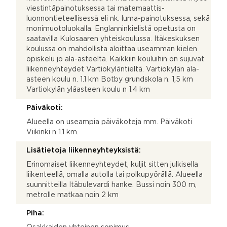
viestintäpainotuksessa tai matemaattis-
luonnontieteellisessä eli nk. luma-painotuksessa, sekä
monimuotoluokalla. Englanninkielistä opetusta on
saatavilla Kulosaaren yhteiskoulussa. Itäkeskuksen
koulussa on mahdollista aloittaa useamman kielen
opiskelu jo ala-asteelta. Kaikkiin kouluihin on sujuvat
liikenneyhteydet Vartiokyläntieltä. Vartiokylän ala-
asteen koulu n. 1.1 km Botby grundskola n. 1,5 km
Vartiokylän yläasteen koulu n 1.4 km
Päiväkoti:
Alueella on useampia päiväkoteja mm. Päiväkoti
Viikinki n 1.1 km.
Lisätietoja liikenneyhteyksistä:
Erinomaiset liikenneyhteydet, kuljit sitten julkisella
liikenteellä, omalla autolla tai polkupyörällä. Alueella
suunnitteilla Itäbulevardi hanke. Bussi noin 300 m,
metrolle matkaa noin 2 km
Piha: