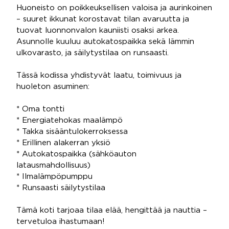
Huoneisto on poikkeuksellisen valoisa ja aurinkoinen
– suuret ikkunat korostavat tilan avaruutta ja
tuovat luonnonvalon kauniisti osaksi arkea.
Asunnolle kuuluu autokatospaikka sekä lämmin
ulkovarasto, ja säilytystilaa on runsaasti.
Tässä kodissa yhdistyvät laatu, toimivuus ja
huoleton asuminen:
* Oma tontti
* Energiatehokas maalämpö
* Takka sisääntulokerroksessa
* Erillinen alakerran yksiö
* Autokatospaikka (sähköauton
latausmahdollisuus)
* Ilmalämpöpumppu
* Runsaasti säilytystilaa
Tämä koti tarjoaa tilaa elää, hengittää ja nauttia –
tervetuloa ihastumaan!