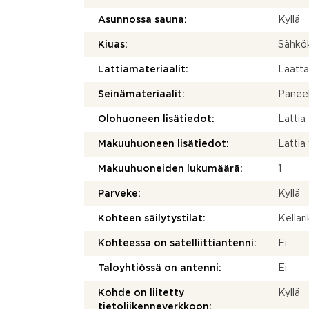
Asunnossa sauna:
Kyllä
Kiuas:
Sähkö
Lattiamateriaalit:
Laatt
Seinämateriaalit:
Paneel
Olohuoneen lisätiedot:
Lattia
Makuuhuoneen lisätiedot:
Lattia 
Makuuhuoneiden lukumäärä:
1
Parveke:
Kyllä
Kohteen säilytystilat:
Kellar
Kohteessa on satelliittiantenni:
Ei
Taloyhtiössä on antenni:
Ei
Kohde on liitetty
Kyllä
tietoliikenneverkkoon: