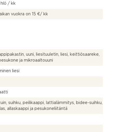
 hlö / kk
ikan vuokra on 15 €/ kk
pipakastin, uuni, liesituuletin, liesi, keittiösaareke,
pesukone ja mikroaaltouuni
inen liesi
atti
uin, suihku, peilikaappi, lattialämmitys, bidee-suihku,
las, allaskaappi ja pesukoneliitäntä
a
a