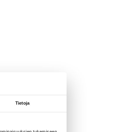
Tietoja
 ominaisuuksien tukemiseen