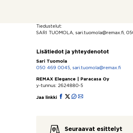
ostoskeskuksen ympäristö uusittaneen koko
Erinomaiset liikenneyhteydet, liikut sitten julk
Tervetuloa suunnittelemaan uutta kotia!
Tiedustelut:
SARI TUOMOLA, sari.tuomola@remax.fi, 0
Lisätiedot ja yhteydenotot
Sari Tuomola
050 469 0045
,
sari.tuomola@remax.fi
REMAX Elegance | Paracasa Oy
y-tunnus: 2624880-5
Jaa linkki
Seuraavat esittelyt