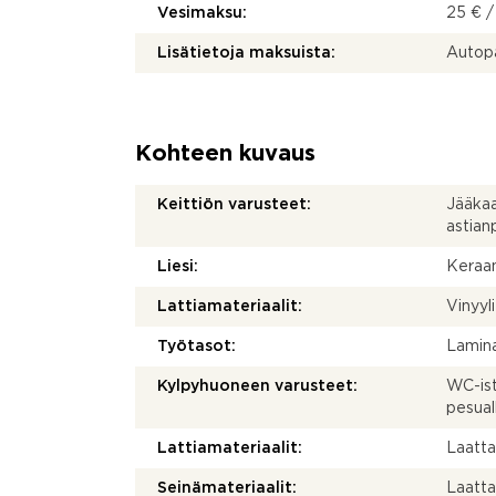
Vesimaksu:
25 € /
Lisätietoja maksuista:
Autopa
Kohteen kuvaus
Keittiön varusteet:
Jääkaap
astian
Liesi:
Keraam
Lattiamateriaalit:
Vinyyli
Työtasot:
Lamina
Kylpyhuoneen varusteet:
WC-ist
pesual
Lattiamateriaalit:
Laatt
Seinämateriaalit:
Laatt