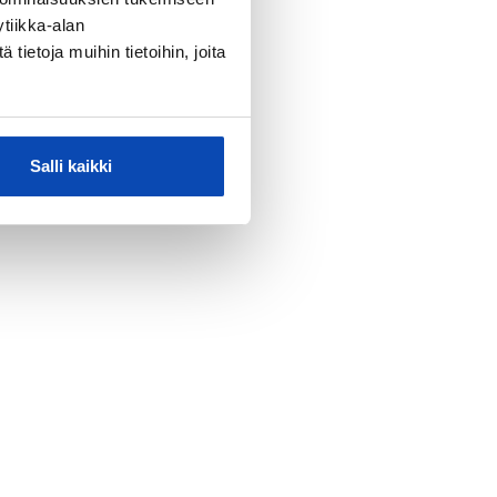
tiikka-alan
ietoja muihin tietoihin, joita
Salli kaikki