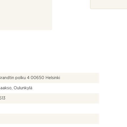
*
randtin polku 4 00650 Helsinki
laakso, Oulunkylä
513