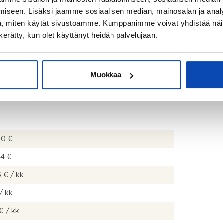
iseen. Lisäksi jaamme sosiaalisen median, mainosalan ja analy
, miten käytät sivustoamme. Kumppanimme voivat yhdistää näitä t
n kerätty, kun olet käyttänyt heidän palvelujaan.
Muokkaa
00 €
54 €
 € / kk
/ kk
€ / kk