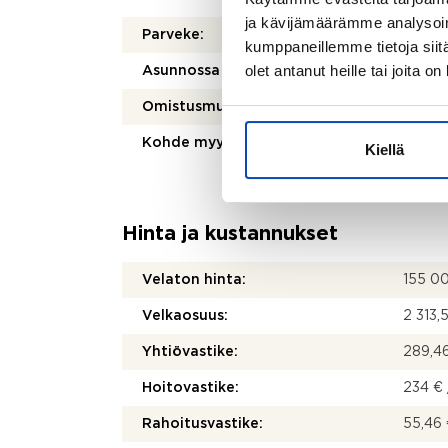
ja kävijämäärämme analysoim
Parveke:
Kyllä
kumppaneillemme tietoja siitä
olet antanut heille tai joita o
Asunnossa sauna:
Kyllä
Omistusmuoto:
Oma
Kohde myydään vuokrattuna:
Ei
Kiellä
Hinta ja kustannukset
Velaton hinta:
155 0
Velkaosuus:
2 313,
Yhtiövastike:
289,46
Hoitovastike:
234 € 
Rahoitusvastike:
55,46 