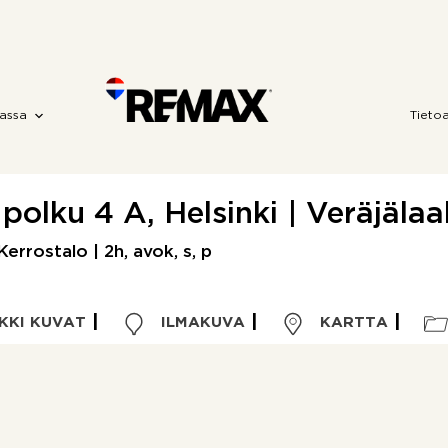
assa
Tieto
polku 4 A, Helsinki | Veräjäla
Kerrostalo | 2h, avok, s, p
KKI KUVAT
ILMAKUVA
KARTTA
Kohdetyyppi