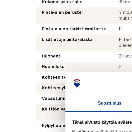
2
Kokonaispinta-ala:
39 m
Pinta-alan peruste:
Yhtiöj
mukai
Pinta-ala on tarkistusmitattu:
Ei
Lisätietoja pinta-alasta:
Ei tark
pienem
Huoneet:
2h, avo
Huoneluku:
2
Kohteen tyyppi:
Kerros
Kohteen yleiskunto:
Hyvä
Vapautuminen:
Sopim
Suostumus
Keittiön varusteet:
Jääkaap
astian
Tämä sivusto käyttää eväste
Kylpyhuoneen varusteet:
WC-ist
Käytämme evästeitä tarjoama
pesual