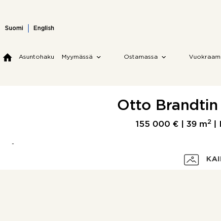
Skip
to
content
Suomi
English
Asuntohaku
Myymässä
Ostamassa
Vuokraam
Otto Brandtin 
2
155 000 € |
39 m
| 
KAI
Velaton hinta
Myyntihinta