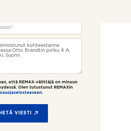
uan, että REMAX-välittäjä on minuun
eydessä. Olen tutustunut REMAXin
tosuojaselosteeseen
.
HETÄ VIESTI