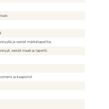
kiuas
a
i
 vinyyliä ja seinät märkätapettia.
vinyyli, seinät maali ja tapetti..
ikomero ja kaapistot