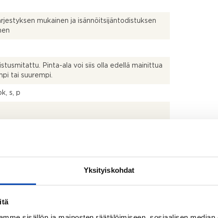
ärjestyksen mukainen ja isännöitsijäntodistuksen
nen
istusmitattu. Pinta-ala voi siis olla edellä mainittua
pi tai suurempi.
k, s, p
talo
uksen mukaan
Yksityiskohdat
pipakastin, uuni, liesituuletin, liesi, keittiösaareke,
pesukone ja mikroaaltouuni
itä
uin, suihku, peilikaappi, lattialämmitys, bidee-suihku,
mme sisällön ja mainosten räätälöimiseen, sosiaalisen median
las, allaskaappi ja pesukoneliitäntä