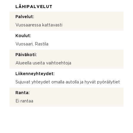
LÄHIPALVELUT
Palvelut:
Vuosaaressa kattavasti
Koulut:
Vuosaari, Rastila
Päiväkoti:
Alueella useita vaihtoehtoja
Liikenneyhteydet:
Sujuvat yhteydet omalla autolla ja hyvät pyöräilytiet
Ranta:
Ei rantaa