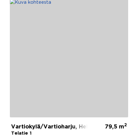
2
Vartiokylä/Vartioharju, Helsinki
79,5 m
Telatie 1