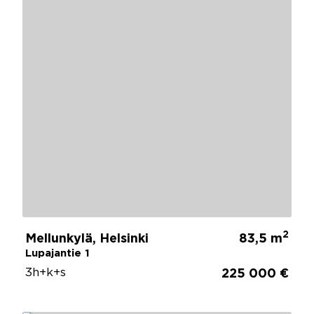
2
Mellunkylä, Helsinki
83,5 m
Lupajantie 1
3h+k+s
225 000 €