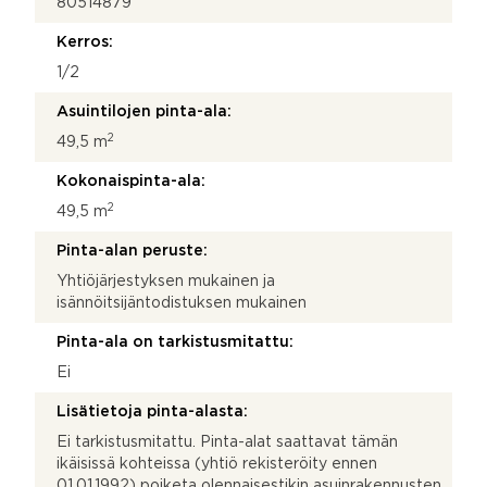
80514879
Kerros:
1/2
Asuintilojen pinta-ala:
2
49,5 m
Kokonaispinta-ala:
2
49,5 m
Pinta-alan peruste:
Yhtiöjärjestyksen mukainen ja
isännöitsijäntodistuksen mukainen
Pinta-ala on tarkistusmitattu:
Ei
Lisätietoja pinta-alasta:
Ei tarkistusmitattu. Pinta-alat saattavat tämän
ikäisissä kohteissa (yhtiö rekisteröity ennen
01.01.1992) poiketa olennaisestikin asuinrakennusten