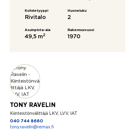
Kohdetyyppi
Huoneluku
Rivitalo
2
Asuinpinta-ala
Rakennusvuosi
2
49,5 m
1970
TONY RAVELIN
Kiinteistönvälittäjä LKV, LVV, IAT
040 744 8660
tony.ravelin@remax.fi