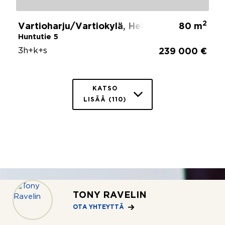
2
Vartioharju/Vartiokylä, Helsinki
80 m
Huntutie 5
3h+k+s
239 000 €
KATSO
LISÄÄ (110)
TONY RAVELIN
OTA YHTEYTTÄ