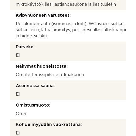
mikrokäyttö), liesi, astianpesukone ja liesituuletin
Kylpyhuoneen varusteet:
Pesukoneliitäntä (isommassa kph), WC-istuin, suihku,
suihkuseinä, lattialämmitys, peili, pesuallas, allaskaappi
ja bidee-suihku
Parveke:
Ei
Näkymät huoneistosta:
Omalle terassipihalle n. kaakkoon
Asunnossa sauna:
Ei
Omistusmuoto:
Oma
Kohde myydään vuokrattuna:
Ei