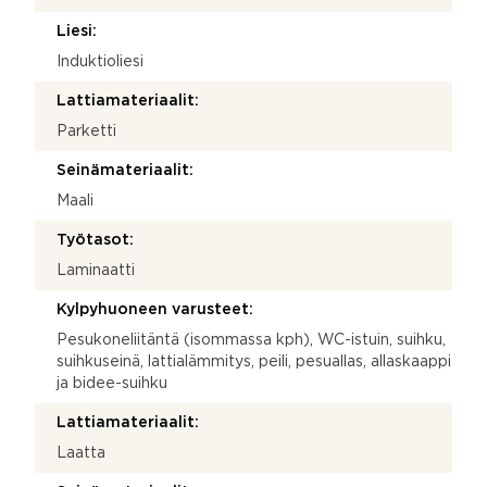
Liesi:
Induktioliesi
Lattiamateriaalit:
Parketti
Seinämateriaalit:
Maali
Työtasot:
Laminaatti
Kylpyhuoneen varusteet:
Pesukoneliitäntä (isommassa kph), WC-istuin, suihku,
suihkuseinä, lattialämmitys, peili, pesuallas, allaskaappi
ja bidee-suihku
Lattiamateriaalit:
Laatta