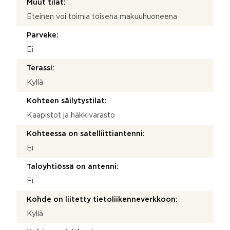
Muut tilat:
Eteinen voi toimia toisena makuuhuoneena
Parveke:
Ei
Terassi:
Kyllä
Kohteen säilytystilat:
Kaapistot ja häkkivarasto
Kohteessa on satelliittiantenni:
Ei
Taloyhtiössä on antenni:
Ei
Kohde on liitetty tietoliikenneverkkoon:
Kyllä