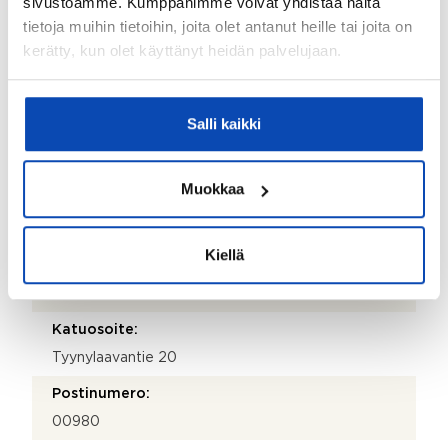
sivustoamme. Kumppanimme voivat yhdistää näitä
Lisätietoja kiinteistönhoidosta:
tietoja muihin tietoihin, joita olet antanut heille tai joita on
Yhtiöllä ei erillistä huoltoyhtiötä
kerätty, kun olet käyttänyt heidän palvelujaan.
Isännöitsijätoimisto:
Vuo-kiinteistöpalvelut
Salli kaikki
Isännöitsijän nimi:
Tuomo Nenonen
Muokkaa
Sähköposti:
tuomo.nenonen@vuokki.fi
Kiellä
Puhelinnumero:
108 213 500
Katuosoite:
Tyynylaavantie 20
Postinumero:
00980