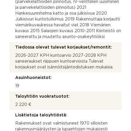
(parvekelattioiden pinnoitus, IV-venttiilien uusiminen
ja parvekelattioiden pinnoitus) 2021
Hankesuunnitelma katto ja osa julkisivua 2020
Julkisivun kuntotutkimus 2019 Rakennuttaja korjautti
viemärikuvaukessa havaitut viat 2018 Viemärien
kuvaus 2015 Salaojien kuvaus 2010-2011 Kiinteistö on
saneerattu ja muutettu asunto-osakeyhtiöksi
Tiedossa olevat tulevat korjaukset/remontit:
2026-2027 KPH kuntoarvio 2027-2028 KPH
saneeraukset riippuen kuntoarviosta Tulevat
korjaukset ovat isännöitsijäntodistuksen mukaisia.
Asuinhuoneistot:
19
Taloyhtiön vuokratuotot:
2 220 €
Lisätietoja taloyhtiöstä:
Rakennukset ovat valmistuneet 1970 silloisten
rakennusmääräysten ja lupaehtojen mukaisesti