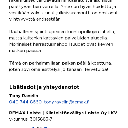
rakennukset tarjoavatkin ainutlaatuista asumista
päättyvän tien varrella. Yhtiö on hyvin hoidettu ja
vastikään valmistunut julkisivuremontti on nostanut
viihtyvyyttä entisestään.
Rauhallinen sijainti upeiden luontopolkujen lähellä,
mutta kuitenkin kattavien palveluiden alueella.
Moninaiset harrastusmahdollisuudet ovat kevyen
matkan päässä.
Tämä on parhaimmillaan paikan päällä koettuna,
joten sovi oma esittelysi jo tänään. Tervetuloa!
Lisätiedot ja yhteydenotot
Tony Ravelin
040 744 8660
,
tony.ravelin@remax.fi
REMAX Loiste | Kiinteistönvälitys Loiste Oy LKV
y-tunnus: 3015883-7