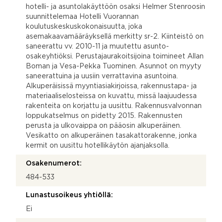
hotelli- ja asuntolakäyttöön osaksi Helmer Stenroosin
suunnittelemaa Hotelli Vuorannan
koulutuskeskuskokonaisuutta, joka
asemakaavamääräyksellä merkitty sr-2. Kiinteistö on
saneerattu vv. 2010-11 ja muutettu asunto-
osakeyhtiöksi. Perustajaurakoitsijoina toimineet Allan
Boman ja Vesa-Pekka Tuominen. Asunnot on myyty
saneerattuina ja uusiin verrattavina asuntoina.
Alkuperäisissä myyntiasiakirjoissa, rakennustapa- ja
materiaaliselosteissa on kuvattu, missä laajuudessa
rakenteita on korjattu ja uusittu. Rakennusvalvonnan
loppukatselmus on pidetty 2015. Rakennusten
perusta ja ulkovaippa on pääosin alkuperäinen.
Vesikatto on alkuperäinen tasakattorakenne, jonka
kermit on uusittu hotellikäytön ajanjaksolla.
Osakenumerot:
484-533
Lunastusoikeus yhtiöllä:
Ei