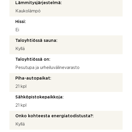
Lämmitysjärjestelmä:
Kaukolämpö
Hissi:
Ei
Taloyhtiössä sauna:
Kyllä
Taloyhtiössä on:
Pesutupa ja urheiluvälinevarasto
Piha-autopaikat:
21 kpl
Sähköpistokepaikkoja:
21 kpl
Onko kohteesta energiatodistusta?:
Kyllä