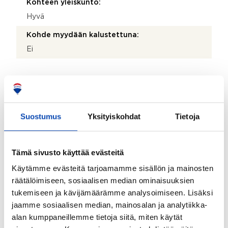
Kohteen yleiskunto:
Hyvä
Kohde myydään kalustettuna:
Ei
Taloyhtiö
Taloyhtiön nimi:
Suostumus
Yksityiskohdat
Tietoja
Asunto Oy Ramsinrannan Kompassi, Helsinki
Taloyhtiön Y-tunnus:
2330990-8
Tämä sivusto käyttää evästeitä
Käytämme evästeitä tarjoamamme sisällön ja mainosten
Kiinteistötunnus:
räätälöimiseen, sosiaalisen median ominaisuuksien
091-54-201-15
tukemiseen ja kävijämäärämme analysoimiseen. Lisäksi
Kiinteistönhoidosta vastaa:
jaamme sosiaalisen median, mainosalan ja analytiikka-
Asukkaat
alan kumppaneillemme tietoja siitä, miten käytät