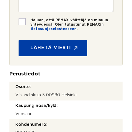
e
s
?
t
r
t
i
o
i
*
*
T
Haluan, että REMAX-välittäjä on minuun
i
yhteydessä. Olen tutustunut REMAXin
tietosuojaselosteeseen
.
e
(
t
c
o
o
s
LÄHETÄ VIESTI
p
u
y
o
)
j
(
a
c
Perustiedot
*
o
p
Osoite:
y
Vilsandinkuja 5 00980 Helsinki
)
Kaupunginosa/kylä:
Vuosaari
Kohdenumero: