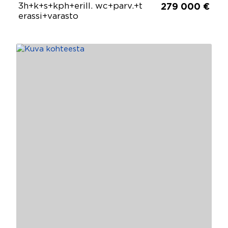
3h+k+s+kph+erill. wc+parv.+t
279 000 €
erassi+varasto