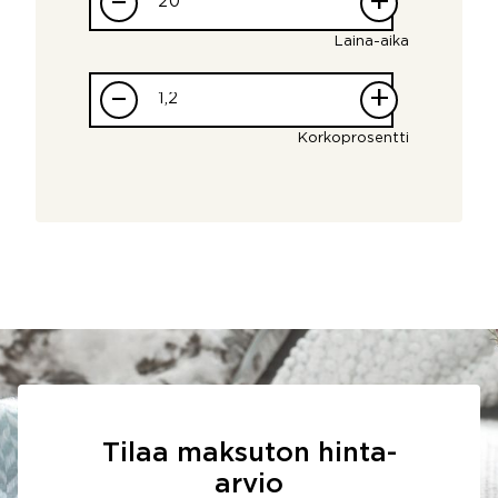
–
+
Laina-aika
–
+
Korkoprosentti
Tilaa maksuton hinta-
arvio