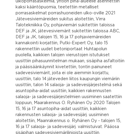
ulkoporrasaskelmia, yhtiön piha-alueelle asennettiin
kaksi kääntöpuomia, teetettiin metalliset
porrasaskelmat porrashuoneiden ulko-oville 2021
Jätevesiviemäreiden sukitus aloitettiin, Virra
Talotekniikka Oy, pohjaviemäri sukitettiin taloissa
DEF ja JK, jätevesiviemärit sukitettiin taloissa ABC,
DEF ja JK, talojen 15, 16 ja 17 pohjaviemäreiden
kannakointi korjattiin, Putki-Expert Oy, talo 15
rakennettiin uudet betoniportaat Huhtapolun
puolella, kaikkien talojen vierustojen istutukset
uusittiin pihasuunnitelman mukaan, sisäpiha asfaltoitiin
ja pääsisäänkäynnit kivetettiin, tontin painuneet
sadevesiviemärit, joita ei ole aiemmin korjattu,
uusittiin, talo 14 jäteveden liitos kaupungin viemäriin
uusittiin, talon 14 salaoja- ja sadevesijärjestelmä sekä
asuntopiha-aidat uusittiin, kaikkien rakennusten
salaoja- ja sadevesijärjestelmien uusiminen saatettiin
loppuun, Maarakennus O. Ryhänen Oy 2020 Talojen
15, 16 ja 17 asuntopiha-aidat uusittiin, kaikkien
rakennusten salaoja- ja sadevesijärj. uusiminen
aloitettiin, Maanrakennus o. Ryhänen Oy - talojen 15,
16 ja 17 salaoja- ja sadevesijärj. valmistuivat. Pääosa
sisäpihan sadevesiviemärilinjoista uusittiin,