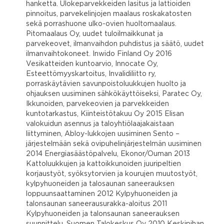
hanketta. Ulokeparvekkeiden lasitus ja lattioiden
pinnoitus, parvekelinjojen maalaus roskakatosten
sekä porrashuone ulko-ovien huoltomaalaus.
Pitomaalaus Oy, uudet tuloilmaikkunat ja
parvekeovet, ilmanvaihdon puhdistus ja säätö, uudet
ilmanvaihtokoneet. Inwido Finland Oy 2016
Vesikatteiden kuntoarvio, Innocate Oy,
Esteettömyyskartoitus, Invalidiliitto ry,
porraskäytävien savunpoistoluukkujen huolto ja
ohjauksen uusiminen sähkökäyttöiseksi, Paratec Oy,
Ikkunoiden, parvekeovien ja parvekkeiden
kuntotarkastus, Kiinteistötakuu Oy 2015 Elisan
valokuidun asennus ja taloyhtiölaajakaistaan
liittyminen, Abloy-lukkojen uusiminen Sento –
järjestelmään sekä ovipuhelinjärjestelmän uusiminen
2014 Energiasäästöpalvelu, Ekonor/Ouman 2013
Kattoluukkujen ja kattoikkunoiden juuripeltien
korjaustyöt, syöksytorvien ja kourujen muutostyöt,
kylpyhuoneiden ja talosaunan saneerauksen
loppuunsaattaminen 2012 Kylpyhuoneiden ja
talonsaunan saneerausurakka-aloitus 2011
Kylpyhuoneiden ja talonsaunan saneerauksen
suunnittelu, Suomen Talokeskus Oy 2010 Keskipihan