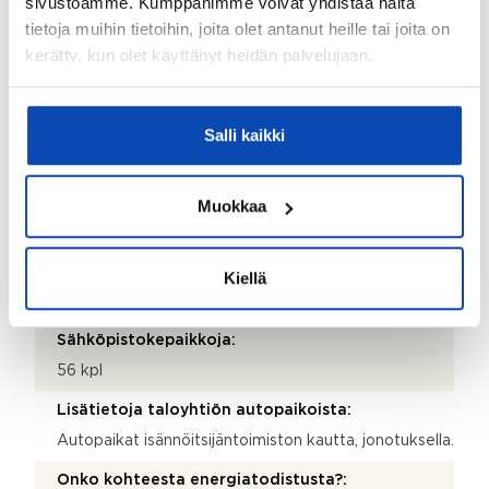
sivustoamme. Kumppanimme voivat yhdistää näitä
tietoja muihin tietoihin, joita olet antanut heille tai joita on
Hissi:
kerätty, kun olet käyttänyt heidän palvelujaan.
Ei
Taloyhtiössä sauna:
Salli kaikki
Ei
Taloyhtiössä on:
Muokkaa
Urheiluvälinevarasto, kellarikomero, kuivaushuone,
väestönsuoja ja kaapeli-tv
Piha-autopaikat:
Kiellä
56 kpl
Sähköpistokepaikkoja:
56 kpl
Lisätietoja taloyhtiön autopaikoista:
Autopaikat isännöitsijäntoimiston kautta, jonotuksella.
Onko kohteesta energiatodistusta?: