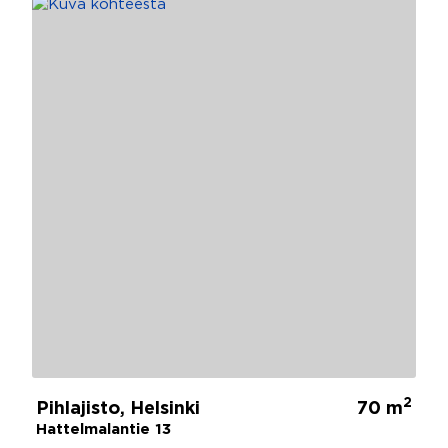
2
Pihlajisto, Helsinki
70 m
Hattelmalantie 13