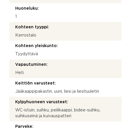
Huoneluku:
1
Kohteen tyyppi:
Kerrostalo
Kohteen yleiskunto:
Tyydyttävä
Vapautuminen:
Heti
Keittiön varusteet:
Jääkaappipakastin, uuni, liesi ja liesituuletin
Kylpyhuoneen varusteet:
WC-istuin, suihku, peilikaappi, bidee-suihku,
suihkuseinä ja kuivauspatteri
Parveke: