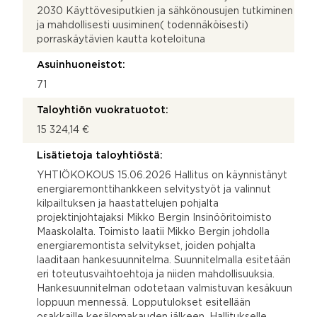
2030 Käyttövesiputkien ja sähkönousujen tutkiminen
ja mahdollisesti uusiminen( todennäköisesti)
porraskäytävien kautta koteloituna
Asuinhuoneistot:
71
Taloyhtiön vuokratuotot:
15 324,14 €
Lisätietoja taloyhtiöstä:
YHTIÖKOKOUS 15.06.2026 Hallitus on käynnistänyt
energiaremonttihankkeen selvitystyöt ja valinnut
kilpailtuksen ja haastattelujen pohjalta
projektinjohtajaksi Mikko Bergin Insinööritoimisto
Maaskolalta. Toimisto laatii Mikko Bergin johdolla
energiaremontista selvitykset, joiden pohjalta
laaditaan hankesuunnitelma. Suunnitelmalla esitetään
eri toteutusvaihtoehtoja ja niiden mahdollisuuksia.
Hankesuunnitelman odotetaan valmistuvan kesäkuun
loppuun mennessä. Lopputulokset esitellään
osakkaille kesälomakauden jälkeen. Hallitukselle