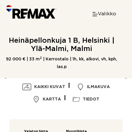
Skip
to
Valikko
content
Heinäpellonkuja 1 B, Helsinki |
Ylä-Malmi, Malmi
2
92 000 € |
33 m
| Kerrostalo | 1h, kk, alkovi, vh, kph,
las.p
KAIKKI KUVAT
ILMAKUVA
KARTTA
TIEDOT
Velaton hinta
Myyntihinta