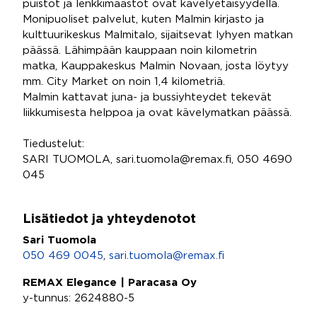
puistot ja lenkkimaastot ovat kävelyetäisyydellä.
Monipuoliset palvelut, kuten Malmin kirjasto ja
kulttuurikeskus Malmitalo, sijaitsevat lyhyen matkan
päässä. Lähimpään kauppaan noin kilometrin
matka, Kauppakeskus Malmin Novaan, josta löytyy
mm. City Market on noin 1,4 kilometriä.
Malmin kattavat juna- ja bussiyhteydet tekevät
liikkumisesta helppoa ja ovat kävelymatkan päässä.
Tiedustelut:
SARI TUOMOLA, sari.tuomola@remax.fi, 050 4690
045
Lisätiedot ja yhteydenotot
Sari Tuomola
050 469 0045
,
sari.tuomola@remax.fi
REMAX Elegance | Paracasa Oy
y-tunnus: 2624880-5