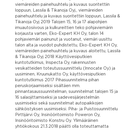
viemäreiden painehuuhtelu ja kuvaus suoritettiin
loppuun, Lassila & Tikanoja Oyj., viemäreiden
painehuuhtelu ja kuvaus suoritettiin loppuun, Lassila &
Tikanoja Oyj 2019 Talojen 15, 16 ja 17 alapohjien
imuautosiivous ja kulkureittien teko pohjaviemärin
korjausta varten, Eko-Expert KH Oy, talon 14
pohjaviemäri painunut ja vuotanut, viemäri uusittu
talon alta ja vuodot puhdistettu, Eko-Expert KH Oy,
viemäreiden painehuuhtelu ja kuvaus aloitettu, Lassila
& Tikanoja Oyj 2018 Käyttövesiputkien
kuntotutkimus, Inspecta Oy, rakennusten
vesikatteiden toteutussuunnittelu (Innocate Oy) ja
uusiminen, Kruunukatto Oy, käyttövesiputkien
kuntotutkimus 2017 Pihasuunnitelma pihan
peruskorjaamiseksi sisältäen mm.
pinnantasaussuunnitelman, suunnitelmat talojen 15 ja
16 salaojittamiseksi ja sadevesijärjestelmän
uusimiseksi sekä suunnitelmat autopaikkojen
sähköistyksen uusimiseksi. Piha- ja Puistosuunnittelu
Pirttijärvi Oy, Insinööritoimisto Poweron Oy,
Insinööritoimisto Konstru Oy. Ylimääräinen
yhtiökokous 21.3.2018 päätti olla toteuttamatta