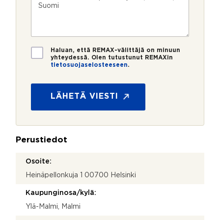
p
e
e
m
o
e
s
e
s
?
t
r
t
i
o
i
*
*
T
Haluan, että REMAX-välittäjä on minuun
i
yhteydessä. Olen tutustunut REMAXin
tietosuojaselosteeseen
.
e
*
t
o
s
LÄHETÄ VIESTI
u
o
j
a
Perustiedot
*
Osoite:
Heinäpellonkuja 1 00700 Helsinki
Kaupunginosa/kylä:
Ylä-Malmi, Malmi