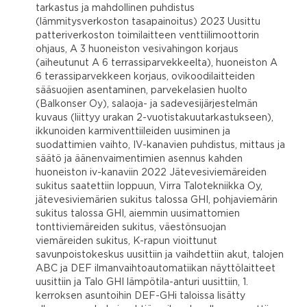
tarkastus ja mahdollinen puhdistus
(lämmitysverkoston tasapainoitus) 2023 Uusittu
patteriverkoston toimilaitteen venttiilimoottorin
ohjaus, A 3 huoneiston vesivahingon korjaus
(aiheutunut A 6 terrassiparvekkeelta), huoneiston A
6 terassiparvekkeen korjaus, ovikoodilaitteiden
sääsuojien asentaminen, parvekelasien huolto
(Balkonser Oy), salaoja- ja sadevesijärjestelmän
kuvaus (liittyy urakan 2-vuotistakuutarkastukseen),
ikkunoiden karmiventtiileiden uusiminen ja
suodattimien vaihto, IV-kanavien puhdistus, mittaus ja
säätö ja äänenvaimentimien asennus kahden
huoneiston iv-kanaviin 2022 Jätevesiviemäreiden
sukitus saatettiin loppuun, Virra Talotekniikka Oy,
jätevesiviemärien sukitus talossa GHI, pohjaviemärin
sukitus talossa GHI, aiemmin uusimattomien
tonttiviemäreiden sukitus, väestönsuojan
viemäreiden sukitus, K-rapun vioittunut
savunpoistokeskus uusittiin ja vaihdettiin akut, talojen
ABC ja DEF ilmanvaihtoautomatiikan näyttölaitteet
uusittiin ja Talo GHI lämpötila-anturi uusittiin, 1.
kerroksen asuntoihin DEF-GHi taloissa lisätty