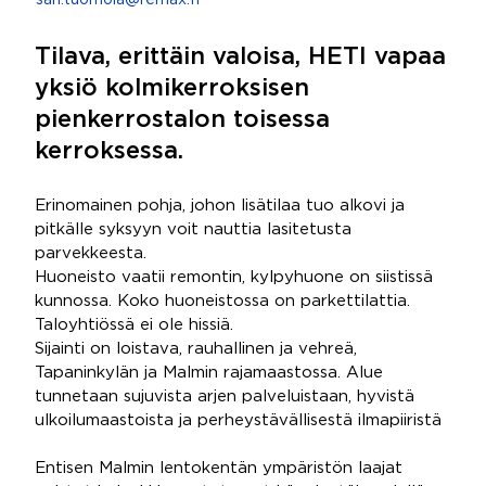
sari.tuomola@remax.fi
Tilava, erittäin valoisa, HETI vapaa
yksiö kolmikerroksisen
pienkerrostalon toisessa
kerroksessa.
Erinomainen pohja, johon lisätilaa tuo alkovi ja
pitkälle syksyyn voit nauttia lasitetusta
parvekkeesta.
Huoneisto vaatii remontin, kylpyhuone on siistissä
kunnossa. Koko huoneistossa on parkettilattia.
Taloyhtiössä ei ole hissiä.
Sijainti on loistava, rauhallinen ja vehreä,
Tapaninkylän ja Malmin rajamaastossa. Alue
tunnetaan sujuvista arjen palveluistaan, hyvistä
ulkoilumaastoista ja perheystävällisestä ilmapiiristä
Entisen Malmin lentokentän ympäristön laajat