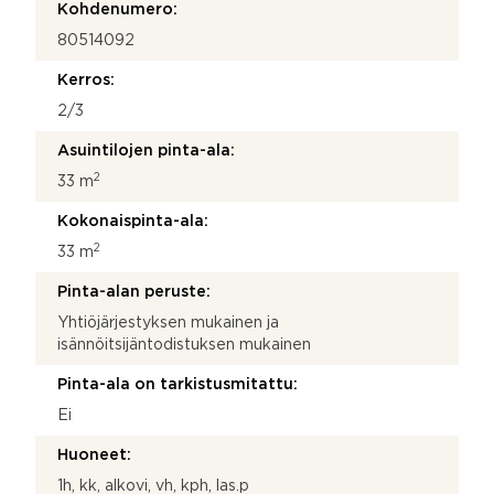
Kohdenumero:
80514092
Kerros:
2/3
Asuintilojen pinta-ala:
2
33 m
Kokonaispinta-ala:
2
33 m
Pinta-alan peruste:
Yhtiöjärjestyksen mukainen ja
isännöitsijäntodistuksen mukainen
Pinta-ala on tarkistusmitattu:
Ei
Huoneet:
1h, kk, alkovi, vh, kph, las.p