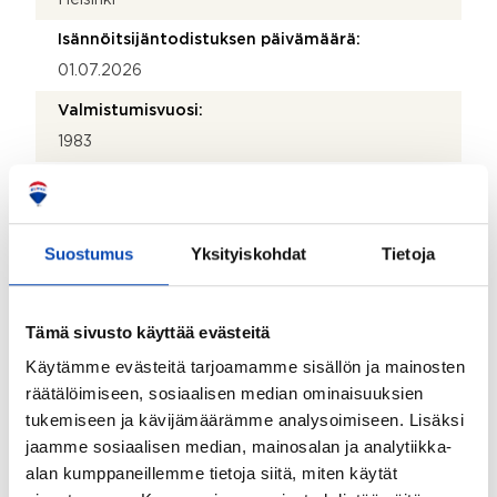
Isännöitsijäntodistuksen päivämäärä:
01.07.2026
Valmistumisvuosi:
1983
Käyttöönottovuosi:
1983
Suostumus
Yksityiskohdat
Tietoja
Rakennus- ja pintamateriaalit:
Betoni
Kattotyyppi:
Tämä sivusto käyttää evästeitä
Harjakatto
Käytämme evästeitä tarjoamamme sisällön ja mainosten
räätälöimiseen, sosiaalisen median ominaisuuksien
Katemateriaali:
tukemiseen ja kävijämäärämme analysoimiseen. Lisäksi
Alumiinipelti
jaamme sosiaalisen median, mainosalan ja analytiikka-
Lämmitysjärjestelmä:
alan kumppaneillemme tietoja siitä, miten käytät
Kaukolämpö ja vesikiertoinen patterilämmitys