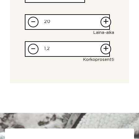
–
+
Laina-aika
–
+
Korkoprosentti