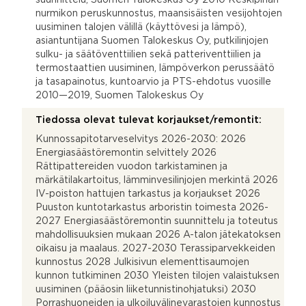
nurmikon peruskunnostus, maansisäisten vesijohtojen
uusiminen talojen välillä (käyttövesi ja lämpö),
asiantuntijana Suomen Talokeskus Oy, putkilinjojen
sulku- ja säätöventtiilien sekä patteriventtiilien ja
termostaattien uusiminen, lämpöverkon perussäätö
ja tasapainotus, kuntoarvio ja PTS-ehdotus vuosille
2010—2019, Suomen Talokeskus Oy
Tiedossa olevat tulevat korjaukset/remontit:
Kunnossapitotarveselvitys 2026-2030: 2026
Energiasäästöremontin selvittely 2026
Rättipattereiden vuodon tarkistaminen ja
märkätilakartoitus, lämminvesilinjojen merkintä 2026
IV-poiston hattujen tarkastus ja korjaukset 2026
Puuston kuntotarkastus arboristin toimesta 2026-
2027 Energiasäästöremontin suunnittelu ja toteutus
mahdollisuuksien mukaan 2026 A-talon jätekatoksen
oikaisu ja maalaus. 2027-2030 Terassiparvekkeiden
kunnostus 2028 Julkisivun elementtisaumojen
kunnon tutkiminen 2030 Yleisten tilojen valaistuksen
uusiminen (pääosin liiketunnistinohjatuksi) 2030
Porrashuoneiden ja ulkoiluvälinevarastojen kunnostus