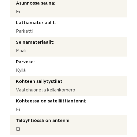
Asunnossa sauna:
Ei
Lattiamateriaalit:
Parketti
Seinämateriaalit:
Maali
Parveke:
Kyllä
Kohteen säilytystilat:
Vaatehuone ja kellarikomero
Kohteessa on satelliittiantenni:
Ei
Taloyhtiössä on antenni:
Ei