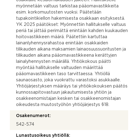
myönnetään valtuus tarkistaa pääomavastikkeita
esim. korkomuutosten vuoksi. Päätetään
tupakointikiellon hakemisesta osakkaan esityksestä.
YK 2025 päätökset: Myönnettiin hallitukselle valtuus
periä tai jättää perimättä enintään kahden kuukauden
hoitovastikkeen määrä. Päätettiin kartuttaa
lainanlyhennysrahastoa enintään osakkaiden
tilikauden aikana maksamien lainaosuussuoritusten ja
tilikauden aikana pääomavastikkeena kerättyjen
lainalyhennysten määrällä. Yhtiökokous päätti
myöntää hallitukselle valtuuden määrittää
pääomavastikkeen taso tarvittaessa. Yhtiöllä
saunaosasto, joka vuokrattu varastoksi asukkaalle.
Yhtiöjärjestyksen määräys tai yhtiökokouksen päätös
kunnossapitovastuun jakautumisesta yhtiön ja
osakkeenomistajan kesken tai osakkeenomistajan
oikeudesta muutostyöhön yhtiöjärjestys §18.
Osakenumerot:
542-574
Lunastusoikeus yhtiöllä: