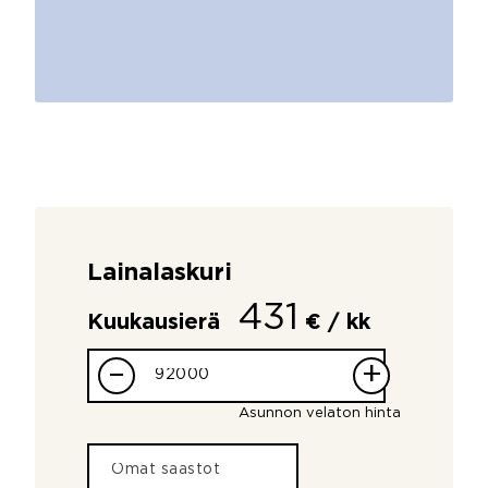
Lainalaskuri
431
Kuukausierä
€ / kk
–
+
Asunnon velaton hinta