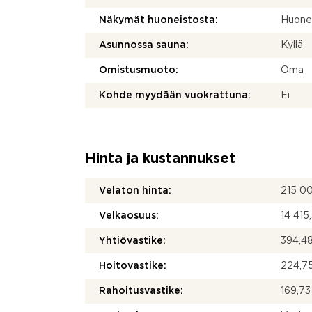
Näkymät huoneistosta:
Huonei
Asunnossa sauna:
Kyllä
Omistusmuoto:
Oma
Kohde myydään vuokrattuna:
Ei
Hinta ja kustannukset
Velaton hinta:
215 0
Velkaosuus:
14 415
Yhtiövastike:
394,48
Hoitovastike:
224,75
Rahoitusvastike:
169,73