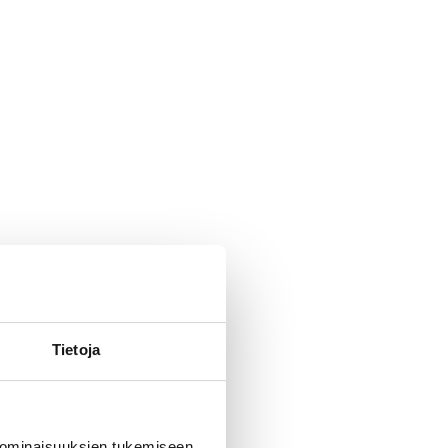
Tietoja
 ominaisuuksien tukemiseen