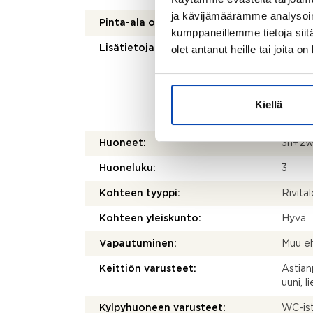
ja kävijämäärämme analysoim
Pinta-ala on tarkistusmitattu:
Ei
kumppaneillemme tietoja siitä
olet antanut heille tai joita o
Lisätietoja pinta-alasta:
Ei tar
kohtei
olenna
mittau
Kiellä
laskett
olla e
Huoneet:
3h+2w
Huoneluku:
3
Kohteen tyyppi:
Rivital
Kohteen yleiskunto:
Hyvä
Vapautuminen:
Muu eh
Keittiön varusteet:
Astian
uuni, l
Kylpyhuoneen varusteet:
WC-ist