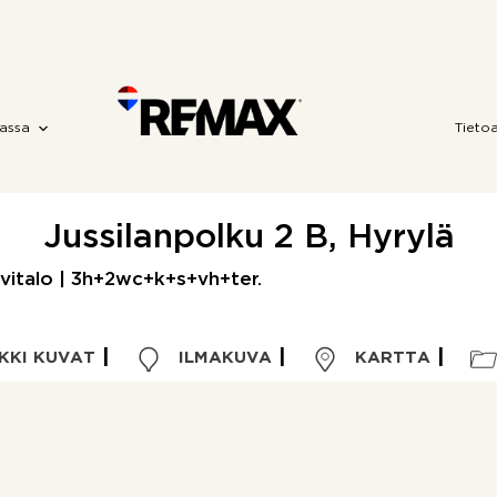
assa
Tieto
Jussilanpolku 2 B, Hyrylä
ivitalo | 3h+2wc+k+s+vh+ter.
KKI KUVAT
ILMAKUVA
KARTTA
Kohdetyyppi