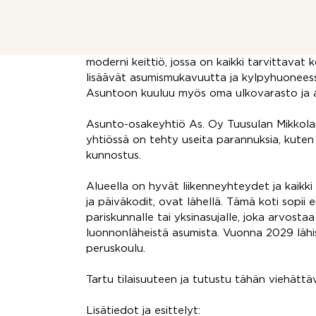
Vuonna 1991 valmistunut asunto on hyvässä 
merkittäviä uudistuksia vuonna 2009, kuten l
Asunnossa on kaksi makuuhuonetta, työ-/va
moderni keittiö, jossa on kaikki tarvittavat
lisäävät asumismukavuutta ja kylpyhuoneessa
Asuntoon kuuluu myös oma ulkovarasto ja a
Asunto-osakeyhtiö As. Oy Tuusulan Mikkolan
yhtiössä on tehty useita parannuksia, kuten 
kunnostus.
Alueella on hyvät liikenneyhteydet ja kaikki
ja päiväkodit, ovat lähellä. Tämä koti sopii 
pariskunnalle tai yksinasujalle, joka arvosta
luonnonläheistä asumista. Vuonna 2029 lähi
peruskoulu.
Tartu tilaisuuteen ja tutustu tähän viehättä
Lisätiedot ja esittelyt: