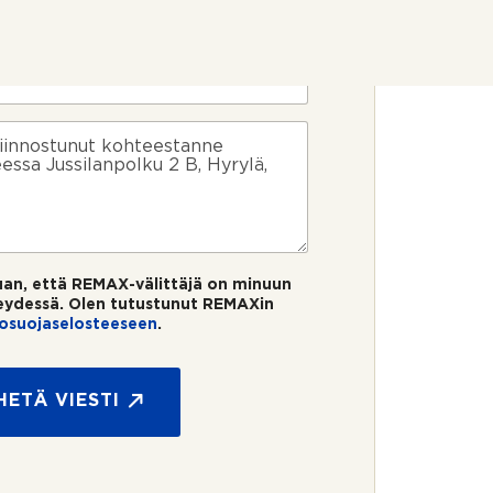
uan, että REMAX-välittäjä on minuun
eydessä. Olen tutustunut REMAXin
tosuojaselosteeseen
.
HETÄ VIESTI