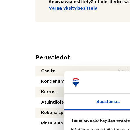
Seuraavaa esittelyä ei ole tiedossa:
Varaa yksityisesittely
Perustiedot
Osoite:
Jussil
Kohdenumero:
80514
Kerros:
1/1
Suostumus
Asuintilojen pinta-ala:
77,5 
Kokonaispinta-ala:
77,5 
Tämä sivusto käyttää eväste
Pinta-alan peruste:
Yhtiöj
Käytämme evästeitä tarjoama
mukai