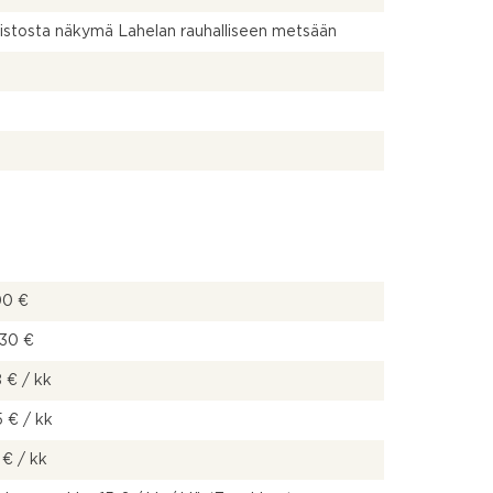
stosta näkymä Lahelan rauhalliseen metsään
00 €
,30 €
 € / kk
 € / kk
 € / kk