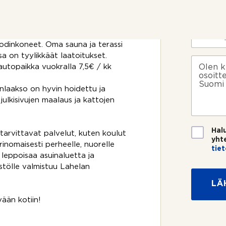
i
kunnossa ja siinä on tehty
P
o
*
u
attioiden ja keittiön uusiminen.
s
h
i
e
S
atehuone, tilava olohuone sekä
k
l
ä
 kodinkoneet. Oma sauna ja terassi
o
i
h
 on tyylikkäät laatoitukset.
s
n
k
V
k
utopaikka vuokralla 7,5€ / kk
n
ö
i
e
u
p
e
e
m
o
s
laakso on hyvin hoidettu ja
?
e
s
t
julkisivujen maalaus ja kattojen
r
t
i
o
i
*
*
T
Hal
 tarvittavat palvelut, kuten koulut
i
yht
erinomaisesti perheelle, nuorelle
e
tie
a leppoisaa asuinaluetta ja
t
*
o
stölle valmistuu Lahelan
N
s
i
LÄ
u
m
o
i
vään kotiin!
j
a
*