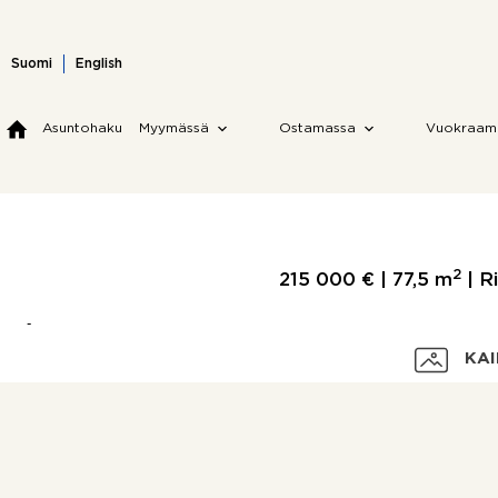
Skip
to
content
Suomi
English
Asuntohaku
Myymässä
Ostamassa
Vuokraam
2
215 000 € |
77,5 m
| R
KAI
Velaton hinta
Myyntihinta