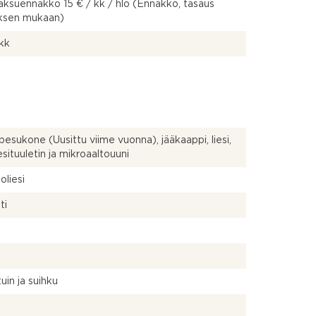
ksuennakko 15 € / kk / hlö (Ennakko, tasaus
uksen mukaan)
 kk
pesukone (Uusittu viime vuonna), jääkaappi, liesi,
iesituuletin ja mikroaaltouuni
oliesi
ti
uin ja suihku
a