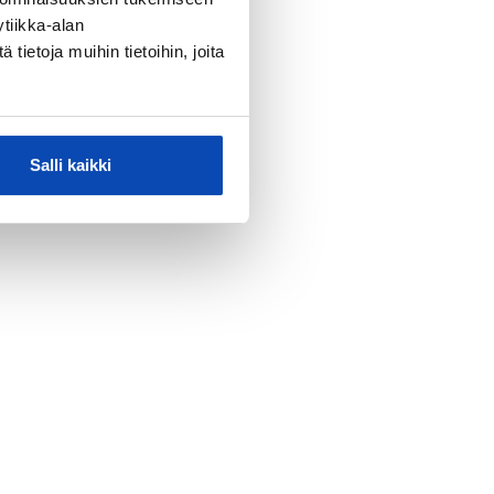
tiikka-alan
ietoja muihin tietoihin, joita
Salli kaikki