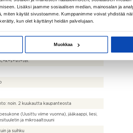
iseen. Lisäksi jaamme sosiaalisen median, mainosalan ja analy
, miten käytät sivustoamme. Kumppanimme voivat yhdistää näitä t
n kerätty, kun olet käyttänyt heidän palvelujaan.
kistusmitattu. Pinta-alat saattavat tämän ikäisissä
ssa (yhtiö rekisteröity ennen 01.01.1992) poiketa
isestikin asuinrakennusten nykyisten
stapojen ja standardien (SFS 5139) mukaan
Muokkaa
avasta asuintilojen pinta-alasta. Pinta-ala voi siis
dellä mainittua pienempi tai suurempi.
c+k+s+vh+ter.
o
to: noin. 2 kuukautta kaupanteosta
pesukone (Uusittu viime vuonna), jääkaappi, liesi,
iesituuletin ja mikroaaltouuni
uin ja suihku