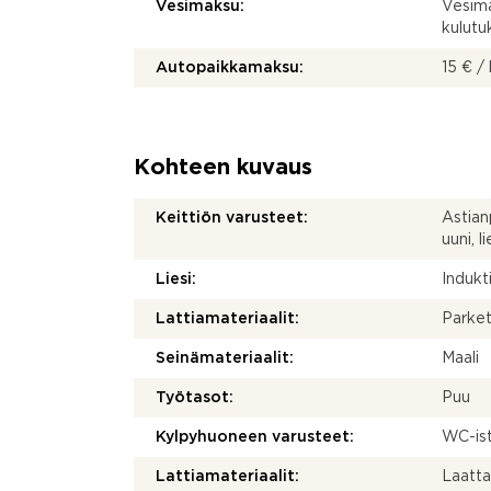
Vesimaksu:
Vesima
kulut
Autopaikkamaksu:
15 € /
Kohteen kuvaus
Keittiön varusteet:
Astian
uuni, l
Liesi:
Indukti
Lattiamateriaalit:
Parket
Seinämateriaalit:
Maali
Työtasot:
Puu
Kylpyhuoneen varusteet:
WC-ist
Lattiamateriaalit:
Laatt