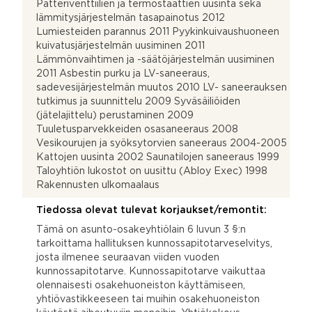
Patteriventtiilien ja termostaattien uusinta sekä
lämmitysjärjestelmän tasapainotus 2012
Lumiesteiden parannus 2011 Pyykinkuivaushuoneen
kuivatusjärjestelmän uusiminen 2011
Lämmönvaihtimen ja -säätöjärjestelmän uusiminen
2011 Asbestin purku ja LV-saneeraus,
sadevesijärjestelmän muutos 2010 LV- saneerauksen
tutkimus ja suunnittelu 2009 Syväsäiliöiden
(jätelajittelu) perustaminen 2009
Tuuletusparvekkeiden osasaneeraus 2008
Vesikourujen ja syöksytorvien saneeraus 2004-2005
Kattojen uusinta 2002 Saunatilojen saneeraus 1999
Taloyhtiön lukostot on uusittu (Abloy Exec) 1998
Rakennusten ulkomaalaus
Tiedossa olevat tulevat korjaukset/remontit:
Tämä on asunto-osakeyhtiölain 6 luvun 3 §:n
tarkoittama hallituksen kunnossapitotarveselvitys,
josta ilmenee seuraavan viiden vuoden
kunnossapitotarve. Kunnossapitotarve vaikuttaa
olennaisesti osakehuoneiston käyttämiseen,
yhtiövastikkeeseen tai muihin osakehuoneiston