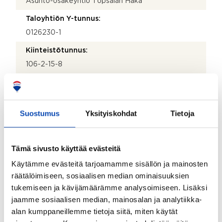
Asunto-osakeyhtiö Töpsälän Haka
Taloyhtiön Y-tunnus:
0126230-1
Kiinteistötunnus:
106-2-15-8
Kiinteistönhoidosta vastaa:
Huoltoyhtiö
Suostumus
Yksityiskohdat
Tietoja
Lisätietoja kiinteistönhoidosta:
Huoltoliike, KHS Viljava.
Isännöitsijätoimisto:
Tämä sivusto käyttää evästeitä
Isännöitsijäntodistus Hannu Vihtilä
Käytämme evästeitä tarjoamamme sisällön ja mainosten
räätälöimiseen, sosiaalisen median ominaisuuksien
Isännöitsijän nimi:
tukemiseen ja kävijämäärämme analysoimiseen. Lisäksi
Hannu Vihliä
jaamme sosiaalisen median, mainosalan ja analytiikka-
Sähköposti:
alan kumppaneillemme tietoja siitä, miten käytät