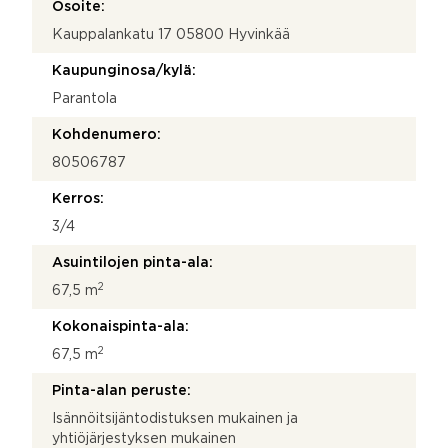
Osoite:
e
Kauppalankatu 17 05800 Hyvinkää
y
d
Kaupunginosa/kylä:
e
n
Parantola
o
t
Kohdenumero:
t
80506787
o
s
Kerros:
i
3/4
Asuintilojen pinta-ala:
2
67,5 m
Kokonaispinta-ala:
2
67,5 m
Pinta-alan peruste:
Isännöitsijäntodistuksen mukainen ja
yhtiöjärjestyksen mukainen