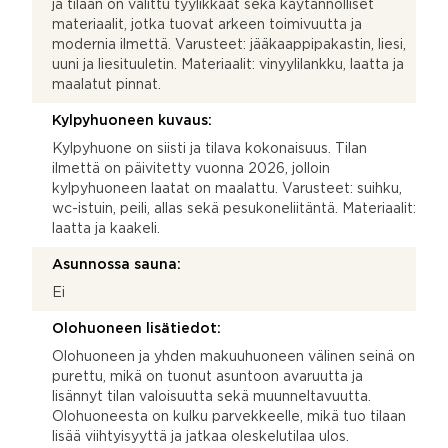
ja tilaan on valittu tyylikkäät sekä käytännölliset
materiaalit, jotka tuovat arkeen toimivuutta ja
modernia ilmettä. Varusteet: jääkaappipakastin, liesi,
uuni ja liesituuletin. Materiaalit: vinyylilankku, laatta ja
maalatut pinnat.
Kylpyhuoneen kuvaus:
Kylpyhuone on siisti ja tilava kokonaisuus. Tilan
ilmettä on päivitetty vuonna 2026, jolloin
kylpyhuoneen laatat on maalattu. Varusteet: suihku,
wc-istuin, peili, allas sekä pesukoneliitäntä. Materiaalit:
laatta ja kaakeli.
Asunnossa sauna:
Ei
Olohuoneen lisätiedot:
Olohuoneen ja yhden makuuhuoneen välinen seinä on
purettu, mikä on tuonut asuntoon avaruutta ja
lisännyt tilan valoisuutta sekä muunneltavuutta.
Olohuoneesta on kulku parvekkeelle, mikä tuo tilaan
lisää viihtyisyyttä ja jatkaa oleskelutilaa ulos.