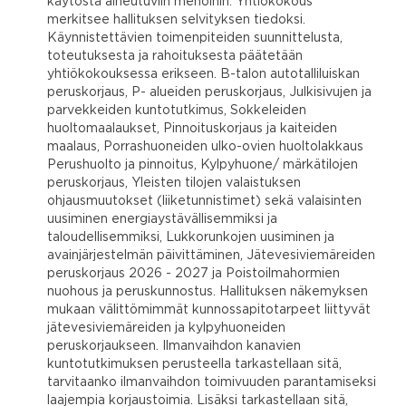
käytöstä aiheutuviin menoihin. Yhtiökokous
merkitsee hallituksen selvityksen tiedoksi.
Käynnistettävien toimenpiteiden suunnittelusta,
toteutuksesta ja rahoituksesta päätetään
yhtiökokouksessa erikseen. B-talon autotalliluiskan
peruskorjaus, P- alueiden peruskorjaus, Julkisivujen ja
parvekkeiden kuntotutkimus, Sokkeleiden
huoltomaalaukset, Pinnoituskorjaus ja kaiteiden
maalaus, Porrashuoneiden ulko-ovien huoltolakkaus
Perushuolto ja pinnoitus, Kylpyhuone/ märkätilojen
peruskorjaus, Yleisten tilojen valaistuksen
ohjausmuutokset (liiketunnistimet) sekä valaisinten
uusiminen energiaystävällisemmiksi ja
taloudellisemmiksi, Lukkorunkojen uusiminen ja
avainjärjestelmän päivittäminen, Jätevesiviemäreiden
peruskorjaus 2026 - 2027 ja Poistoilmahormien
nuohous ja peruskunnostus. Hallituksen näkemyksen
mukaan välittömimmät kunnossapitotarpeet liittyvät
jätevesiviemäreiden ja kylpyhuoneiden
peruskorjaukseen. Ilmanvaihdon kanavien
kuntotutkimuksen perusteella tarkastellaan sitä,
tarvitaanko ilmanvaihdon toimivuuden parantamiseksi
laajempia korjaustoimia. Lisäksi tarkastellaan sitä,