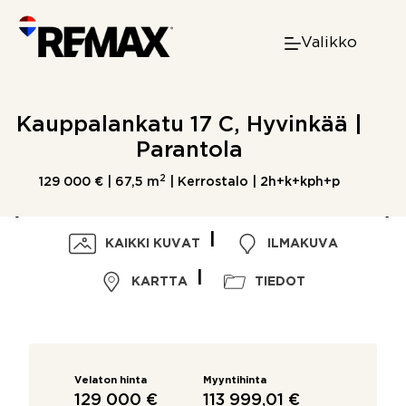
Skip
to
Valikko
content
Kauppalankatu 17 C, Hyvinkää |
Parantola
2
129 000 € |
67,5 m
| Kerrostalo | 2h+k+kph+p
KAIKKI KUVAT
ILMAKUVA
KARTTA
TIEDOT
Velaton hinta
Myyntihinta
129 000 €
113 999,01 €