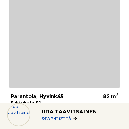
2
Parantola, Hyvinkää
82 m
Sähkökatu 34
3mh, oh, k, kph, wc, parv
125 000 €
IIDA TAAVITSAINEN
OTA YHTEYTTÄ