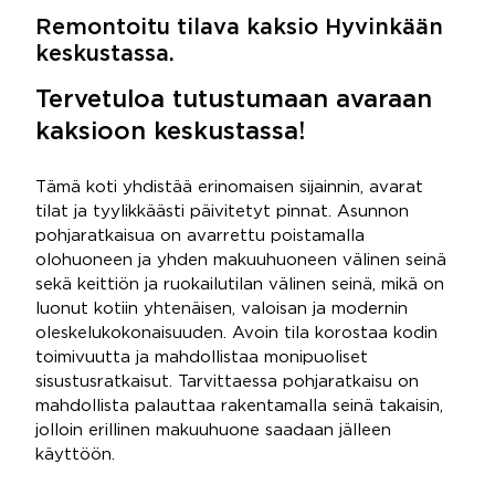
Remontoitu tilava kaksio Hyvinkään
keskustassa.
Tervetuloa tutustumaan avaraan
kaksioon keskustassa!
Tämä koti yhdistää erinomaisen sijainnin, avarat
tilat ja tyylikkäästi päivitetyt pinnat. Asunnon
pohjaratkaisua on avarrettu poistamalla
olohuoneen ja yhden makuuhuoneen välinen seinä
sekä keittiön ja ruokailutilan välinen seinä, mikä on
luonut kotiin yhtenäisen, valoisan ja modernin
oleskelukokonaisuuden. Avoin tila korostaa kodin
toimivuutta ja mahdollistaa monipuoliset
sisustusratkaisut. Tarvittaessa pohjaratkaisu on
mahdollista palauttaa rakentamalla seinä takaisin,
jolloin erillinen makuuhuone saadaan jälleen
käyttöön.