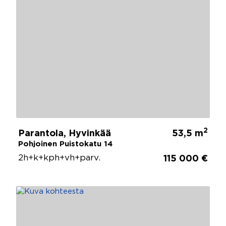
2
Parantola, Hyvinkää
53,5 m
Pohjoinen Puistokatu 14
2h+k+kph+vh+parv.
115 000 €