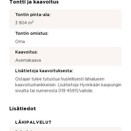
Tontti ja kaavoitus
Tontin pinta-ala:
2
3 904 m
Tontin omistus:
Oma
Kaavoitus:
Asemakaava
Lisätietoja kaavoituksesta:
Ostajan tulee tutustua huolellisesti lähialueen
kaavoitushankkeisiin. Lisätietoja Hyvinkään kaupungin
sivuilta tai numerosta 019 45911/vaihde.
Lisätiedot
LÄHIPALVELUT