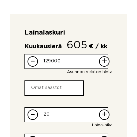
Lainalaskuri
605
Kuukausierä
€ / kk
–
+
Asunnon velaton hinta
–
+
Laina-aika