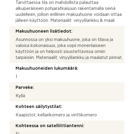
Tarvittaessa tila on mahdollista palauttaa
alkuperäiseen pohjaratkaisuun rakentamalla seinä
uudelleen, jolloin erillinen makuuhuone voidaan ottaa
jälleen käyttöön. Materiaalit: vinyylilankku & maali
Makuuhuoneen lisätiedot:
Asunnossa on yksi makuuhuone, joka on tilava ja
valoisa kokonaisuus, joka sopii monenlaiseen
käyttöön ja on helposti sisustettavissa omiin
tarpeisiin. Materiaalit: vinyylilankku ja maalatut pinnat.
Makuuhuoneiden lukumäärä:
1
Parveke:
Kyllä
Kohteen säilytystilat:
Kaapistot, kellarikomero ja vinttikomero
Kohteessa on satelliittiantenni: