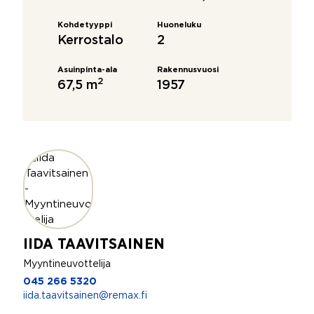
Kohdetyyppi
Huoneluku
Kerrostalo
2
Asuinpinta-ala
Rakennusvuosi
2
67,5 m
1957
IIDA TAAVITSAINEN
Myyntineuvottelija
045 266 5320
iida.taavitsainen@remax.fi