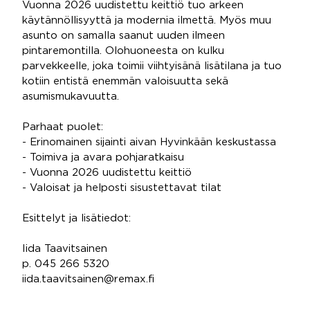
Vuonna 2026 uudistettu keittiö tuo arkeen
käytännöllisyyttä ja modernia ilmettä. Myös muu
asunto on samalla saanut uuden ilmeen
pintaremontilla. Olohuoneesta on kulku
parvekkeelle, joka toimii viihtyisänä lisätilana ja tuo
kotiin entistä enemmän valoisuutta sekä
asumismukavuutta.
Parhaat puolet:
- Erinomainen sijainti aivan Hyvinkään keskustassa
- Toimiva ja avara pohjaratkaisu
- Vuonna 2026 uudistettu keittiö
- Valoisat ja helposti sisustettavat tilat
Esittelyt ja lisätiedot:
Iida Taavitsainen
p. 045 266 5320
iida.taavitsainen@remax.fi