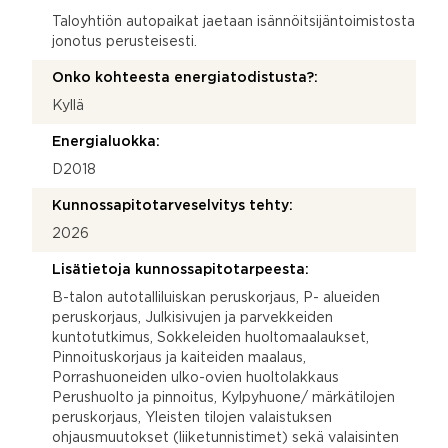
Taloyhtiön autopaikat jaetaan isännöitsijäntoimistosta
jonotus perusteisesti.
Onko kohteesta energiatodistusta?:
Kyllä
Energialuokka:
D2018
Kunnossapitotarveselvitys tehty:
2026
Lisätietoja kunnossapitotarpeesta:
B-talon autotalliluiskan peruskorjaus, P- alueiden
peruskorjaus, Julkisivujen ja parvekkeiden
kuntotutkimus, Sokkeleiden huoltomaalaukset,
Pinnoituskorjaus ja kaiteiden maalaus,
Porrashuoneiden ulko-ovien huoltolakkaus
Perushuolto ja pinnoitus, Kylpyhuone/ märkätilojen
peruskorjaus, Yleisten tilojen valaistuksen
ohjausmuutokset (liiketunnistimet) sekä valaisinten