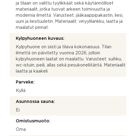
ja tilaan on valittu tyylikkäät sekä käytännölliset
materiaalit, jotka tuovat arkeen toimivuutta ja
modernia ilmettä. Varusteet: jääkaappipakastin, liesi,
uuni ja liesituuletin. Materiaalit: vinyylilankku, laatta ja
maalatut pinnat.
Kylpyhuoneen kuvaus:
Kylpyhuone on siisti ja tilava kokonaisuus. Tilan
ilmettä on päivitetty vuonna 2026, jolloin
kylpyhuoneen laatat on maalattu. Varusteet: suihku,
wc-istuin, peili, allas sekä pesukoneliitäntä. Materiaalit:
laatta ja kaakeli.
Parveke:
Kyllä
Asunnossa sauna:
Ei
Omistusmuoto:
Oma