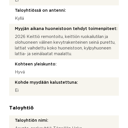
Ei
Taloyhtiössä on antenni:
Kyllä
Myyjän aikana huoneistoon tehdyt toimenpiteet:
2026 Keittiö remontoitu, keittiön ruokailutilan ja
olohuoneen välinen kevytrakenteinen seinä purettu,
lattiat vaihdettu koko huoneistoon, kylpyhuoneen
lattia- ja seinälaatat maalattu.
Kohteen yleiskunto:
Hyvä
Kohde myydään kalustettuna:
Ei
Taloyhtiö
Taloyhtiön nimi: