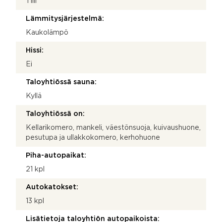
Tiili
Lämmitysjärjestelmä:
Kaukolämpö
Hissi:
Ei
Taloyhtiössä sauna:
Kyllä
Taloyhtiössä on:
Kellarikomero, mankeli, väestönsuoja, kuivaushuone,
pesutupa ja ullakkokomero, kerhohuone
Piha-autopaikat:
21 kpl
Autokatokset:
13 kpl
Lisätietoja taloyhtiön autopaikoista: