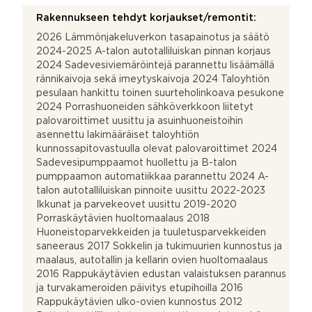
Rakennukseen tehdyt korjaukset/remontit:
2026 Lämmönjakeluverkon tasapainotus ja säätö
2024-2025 A-talon autotalliluiskan pinnan korjaus
2024 Sadevesiviemäröintejä parannettu lisäämällä
rännikaivoja sekä imeytyskaivoja 2024 Taloyhtiön
pesulaan hankittu toinen suurteholinkoava pesukone
2024 Porrashuoneiden sähköverkkoon liitetyt
palovaroittimet uusittu ja asuinhuoneistoihin
asennettu lakimääräiset taloyhtiön
kunnossapitovastuulla olevat palovaroittimet 2024
Sadevesipumppaamot huollettu ja B-talon
pumppaamon automatiikkaa parannettu 2024 A-
talon autotalliluiskan pinnoite uusittu 2022-2023
Ikkunat ja parvekeovet uusittu 2019-2020
Porraskäytävien huoltomaalaus 2018
Huoneistoparvekkeiden ja tuuletusparvekkeiden
saneeraus 2017 Sokkelin ja tukimuurien kunnostus ja
maalaus, autotallin ja kellarin ovien huoltomaalaus
2016 Rappukäytävien edustan valaistuksen parannus
ja turvakameroiden päivitys etupihoilla 2016
Rappukäytävien ulko-ovien kunnostus 2012