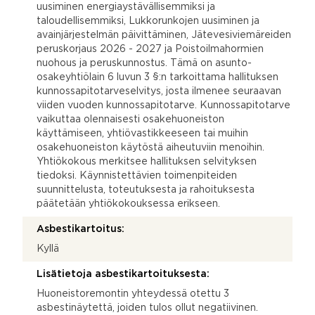
uusiminen energiaystävällisemmiksi ja
taloudellisemmiksi, Lukkorunkojen uusiminen ja
avainjärjestelmän päivittäminen, Jätevesiviemäreiden
peruskorjaus 2026 - 2027 ja Poistoilmahormien
nuohous ja peruskunnostus. Tämä on asunto-
osakeyhtiölain 6 luvun 3 §:n tarkoittama hallituksen
kunnossapitotarveselvitys, josta ilmenee seuraavan
viiden vuoden kunnossapitotarve. Kunnossapitotarve
vaikuttaa olennaisesti osakehuoneiston
käyttämiseen, yhtiövastikkeeseen tai muihin
osakehuoneiston käytöstä aiheutuviin menoihin.
Yhtiökokous merkitsee hallituksen selvityksen
tiedoksi. Käynnistettävien toimenpiteiden
suunnittelusta, toteutuksesta ja rahoituksesta
päätetään yhtiökokouksessa erikseen.
Asbestikartoitus:
Kyllä
Lisätietoja asbestikartoituksesta:
Huoneistoremontin yhteydessä otettu 3
asbestinäytettä, joiden tulos ollut negatiivinen.