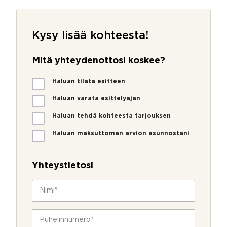
Kysy lisää kohteesta!
Mitä yhteydenottosi koskee?
M
Haluan tilata esitteen
i
t
Haluan varata esittelyajan
ä
Haluan tehdä kohteesta tarjouksen
y
h
Haluan maksuttoman arvion asunnostani
t
e
y
Yhteystietosi
d
e
N
n
i
o
m
t
i
P
t
*
u
o