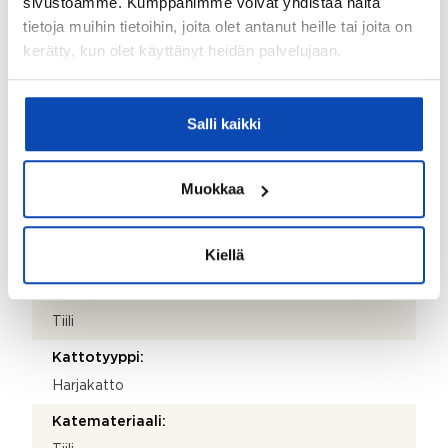
sivustoamme. Kumppanimme voivat yhdistää näitä
hannu.vihtila@isannointivihtila.fi
tietoja muihin tietoihin, joita olet antanut heille tai joita on
Puhelinnumero:
kerätty, kun olet käyttänyt heidän palvelujaan.
404 694 462
Isännöitsijäntodistuksen päivämäärä:
Salli kaikki
21.05.2026
Valmistumisvuosi:
Muokkaa
1957
Käyttöönottovuosi:
Kiellä
1957
Rakennus- ja pintamateriaalit:
Tiili
Kattotyyppi:
Harjakatto
Katemateriaali: