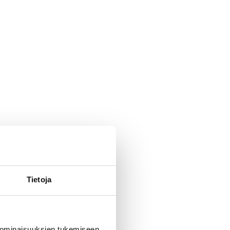
Tietoja
 ominaisuuksien tukemiseen