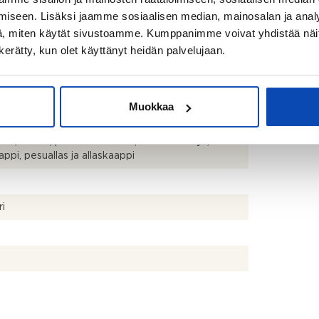
iseen. Lisäksi jaamme sosiaalisen median, mainosalan ja analy
o
, miten käytät sivustoamme. Kumppanimme voivat yhdistää näitä t
n kerätty, kun olet käyttänyt heidän palvelujaan.
ppipakastin, liesituuletin, astianpesukone, uuni ja
Muokkaa
uin, suihku, pesukoneliitäntä, lattialämmitys,
appi, pesuallas ja allaskaappi
ri