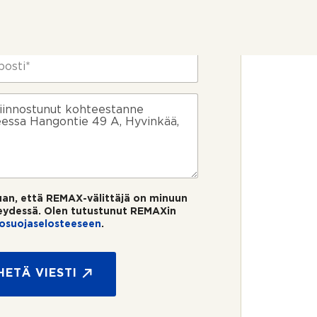
uan, että REMAX-välittäjä on minuun
eydessä. Olen tutustunut REMAXin
tosuojaselosteeseen
.
HETÄ VIESTI