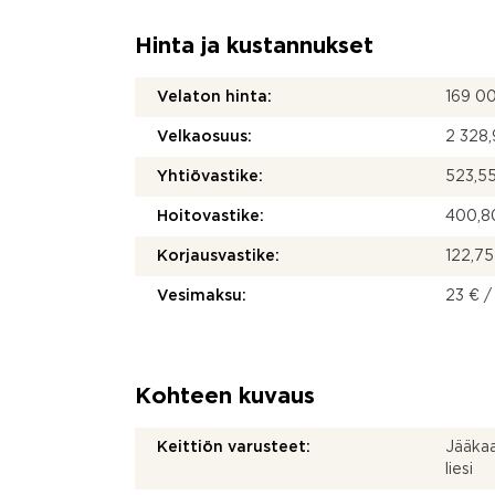
Hinta ja kustannukset
Velaton hinta:
169 0
Velkaosuus:
2 328,
Yhtiövastike:
523,55
Hoitovastike:
400,80
Korjausvastike:
122,75
Vesimaksu:
23 € /
Kohteen kuvaus
Keittiön varusteet:
Jääkaa
liesi