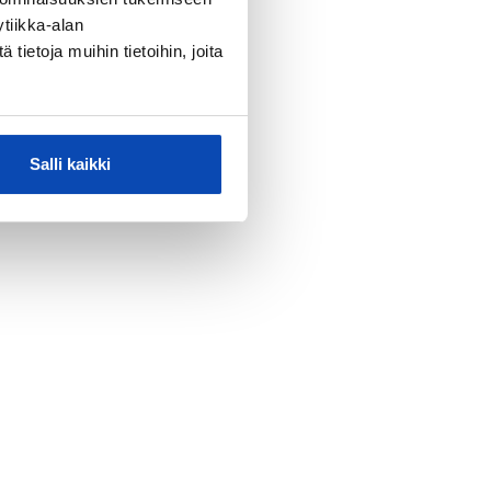
tiikka-alan
ietoja muihin tietoihin, joita
Salli kaikki