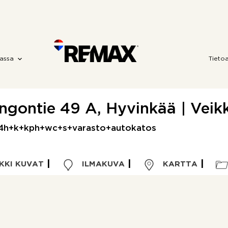
assa
Tieto
ngontie 49 A, Hyvinkää | Veikk
 | 4h+k+kph+wc+s+varasto+autokatos
KKI KUVAT
ILMAKUVA
KARTTA
Kohdetyyppi