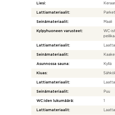
Liesi:
Keraam
Lattiamateriaalit:
Parket
Seinämateriaalit:
Maali
Kylpyhuoneen varusteet:
WC-ist
peilika
Lattiamateriaalit:
Laatt
Seinämateriaalit:
Kaakel
Asunnossa sauna:
Kyllä
Kiuas:
Sähkö
Lattiamateriaalit:
Laatt
Seinämateriaalit:
Puu
WC:iden lukumäärä:
1
Lattiamateriaalit:
Laatt