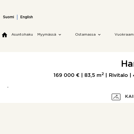
Skip
to
content
Suomi
English
Asuntohaku
Myymässä
Ostamassa
Vuokraam
Ha
2
169 000 € |
83,5 m
| Rivitalo
KAI
Velaton hinta
Myyntihinta