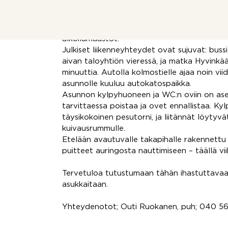
Sijainti sopii erinomaisesti lapsiperheille ja u
sijaitsee Nikinharjun toisella puolella, ja kou
autotien ylityksiä. Alueella on myös Veikkari
ulkoilumaastot.
Julkiset liikenneyhteydet ovat sujuvat: bussi
aivan taloyhtiön vieressä, ja matka Hyvinkä
minuuttia. Autolla kolmostielle ajaa noin vii
asunnolle kuuluu autokatospaikka.
Asunnon kylpyhuoneen ja WC:n oviin on asen
tarvittaessa poistaa ja ovet ennallistaa. 
täysikokoinen pesutorni, ja liitännät löytyv
kuivausrummulle.
Etelään avautuvalle takapihalle rakennettu 
puitteet auringosta nauttimiseen – täällä vi
Tervetuloa tutustumaan tähän ihastuttavaan
asukkaitaan.
Yhteydenotot; Outi Ruokanen, puh; 040 56