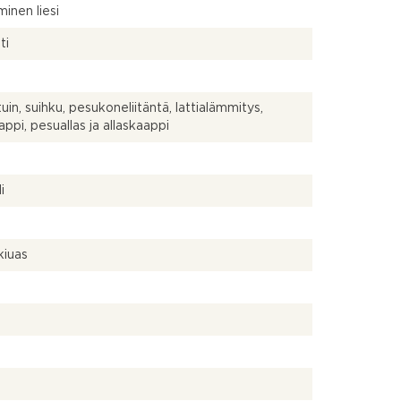
inen liesi
ti
uin, suihku, pesukoneliitäntä, lattialämmitys,
appi, pesuallas ja allaskaappi
a
i
kiuas
a
a