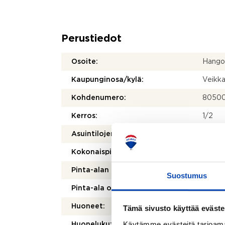
Perustiedot
Osoite:
Hango
Kaupunginosa/kylä:
Veikka
Kohdenumero:
8050
Kerros:
1/2
Asuintilojen pinta-ala:
83,5 
Kokonaispinta-ala:
83,5 
Pinta-alan peruste:
Yhtiöj
Suostumus
Pinta-ala on tarkistusmitattu:
Ei
Huoneet:
4h+k+
Tämä sivusto käyttää eväste
Käytämme evästeitä tarjoama
Huoneluku:
4