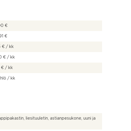
00 €
91 €
 € / kk
 € / kk
 € / kk
 hlö / kk
ppipakastin, liesituuletin, astianpesukone, uuni ja