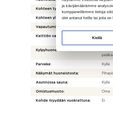
ja kävijämäärämme analysoim
Kohteen tyyppi:
Rivital
kumppaneillemme tietoja siitä
olet antanut heille tai joita o
Kohteen yleiskunto:
Hyvä
Vapautuminen:
Heti
Keittiön varusteet:
Jääkaa
Kiellä
liesi
Kylpyhuoneen varusteet:
WC-ist
peilika
Parveke:
Kyllä
Näkymät huoneistosta:
Pihapii
Asunnossa sauna:
Kyllä
Omistusmuoto:
Oma
Kohde myydään vuokrattuna:
Ei