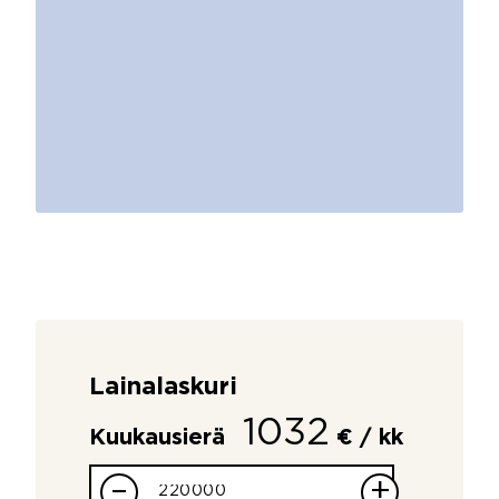
Lainalaskuri
1032
Kuukausierä
€ / kk
–
+