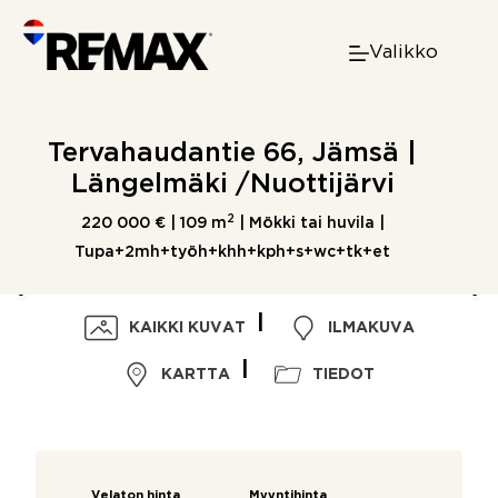
Skip
to
Valikko
content
Tervahaudantie 66, Jämsä |
Längelmäki /Nuottijärvi
2
220 000 € |
109 m
| Mökki tai huvila |
Tupa+2mh+työh+khh+kph+s+wc+tk+et
KAIKKI KUVAT
ILMAKUVA
KARTTA
TIEDOT
Velaton hinta
Myyntihinta