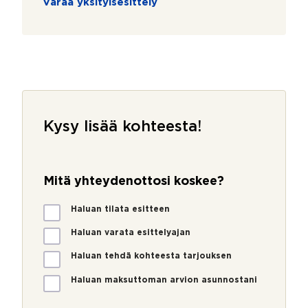
Varaa yksityisesittely
Kysy lisää kohteesta!
S
ä
Mitä yhteydenottosi koskee?
h
k
M
Haluan tilata esitteen
ö
i
p
t
Haluan varata esittelyajan
o
ä
s
Haluan tehdä kohteesta tarjouksen
y
t
h
i
Haluan maksuttoman arvion asunnostani
t
N
e
i