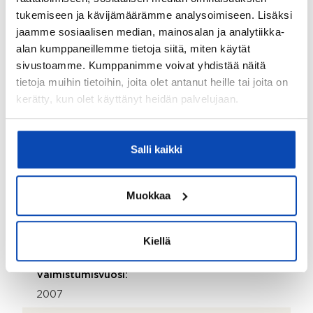
Kohteessa on satelliittiantenni:
tukemiseen ja kävijämäärämme analysoimiseen. Lisäksi
Kyllä
jaamme sosiaalisen median, mainosalan ja analytiikka-
alan kumppaneillemme tietoja siitä, miten käytät
Taloyhtiössä on antenni:
sivustoamme. Kumppanimme voivat yhdistää näitä
Kyllä
tietoja muihin tietoihin, joita olet antanut heille tai joita on
Kohteen yleiskunto:
kerätty, kun olet käyttänyt heidän palvelujaan.
Hyvä
Kohde myydään kalustettuna:
Salli kaikki
Ei
Muokkaa
Kiinteistö
Kiinteistötunnus:
Kiellä
182-466-9-39
Valmistumisvuosi:
2007