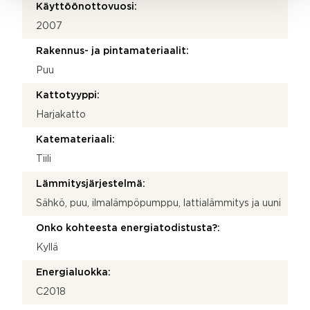
Käyttöönottovuosi:
2007
Rakennus- ja pintamateriaalit:
Puu
Kattotyyppi:
Harjakatto
Katemateriaali:
Tiili
Lämmitysjärjestelmä:
Sähkö, puu, ilmalämpöpumppu, lattialämmitys ja uuni
Onko kohteesta energiatodistusta?:
Kyllä
Energialuokka:
C2018