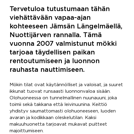
Tervetuloa tutustumaan tähän
viehättävään vapaa-ajan
kohteeseen Jämsän Längelmäellä,
Nuottijärven rannalla. Tämä
vuonna 2007 valmistunut mökki
tarjoaa täydellisen paikan
rentoutumiseen ja luonnon
rauhasta nauttimiseen.
Mökin tilat ovat käytännölliset ja valoisat, ja suuret
ikkunat tuovat runsaasti luonnonvaloa sisään.
Olohuoneessa on tunnelmallinen nuunauuni, joka
toimii sekä takkana että leivinuunina. Keittiö
yhdistyv saumattomasti olohuoneeseen, luoden
avaran ja kodikkaan oleskelutilan. Kaksi
makuuhuonetta tarjoavat mukavat puitteet
majoittumiseen.