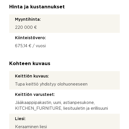
Hinta ja kustannukset
Myyntihinta:
220 000 €
Kiinteistövero:
675,14 € / vuosi
Kohteen kuvaus
Keittiön kuvaus:
Tupa keittiö yhdistyy olohuoneeseen
Keittiön varusteet:
Jääkaappipakastin, uuni, astianpesukone,
KITCHEN_FURNITURE, liesituuletin ja erillisuuni
Liesi:
Keraaminen liesi