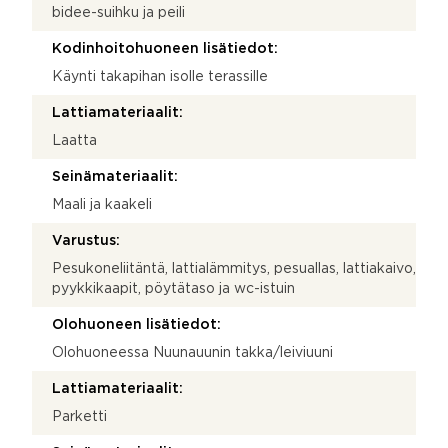
bidee-suihku ja peili
Kodinhoitohuoneen lisätiedot:
Käynti takapihan isolle terassille
Lattiamateriaalit:
Laatta
Seinämateriaalit:
Maali ja kaakeli
Varustus:
Pesukoneliitäntä, lattialämmitys, pesuallas, lattiakaivo,
pyykkikaapit, pöytätaso ja wc-istuin
Olohuoneen lisätiedot:
Olohuoneessa Nuunauunin takka/leiviuuni
Lattiamateriaalit:
Parketti