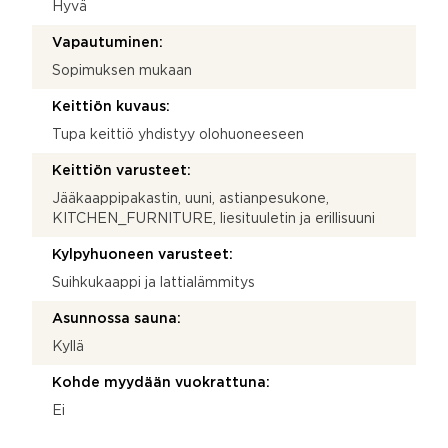
Hyvä
Vapautuminen:
Sopimuksen mukaan
Keittiön kuvaus:
Tupa keittiö yhdistyy olohuoneeseen
Keittiön varusteet:
Jääkaappipakastin, uuni, astianpesukone,
KITCHEN_FURNITURE, liesituuletin ja erillisuuni
Kylpyhuoneen varusteet:
Suihkukaappi ja lattialämmitys
Asunnossa sauna:
Kyllä
Kohde myydään vuokrattuna:
Ei