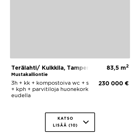
2
Terälahti/ Kulkkila, Tampere
83,5 m
Mustakalliontie
3h + kk + kompostoiva wc + s
230 000 €
+ kph + parvitiloja huonekork
eudella
KATSO
LISÄÄ (10)