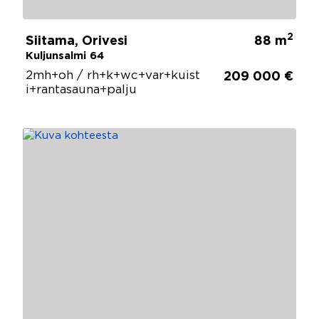
2
Siitama, Orivesi
88 m
Kuljunsalmi 64
2mh+oh / rh+k+wc+var+kuist
209 000 €
i+rantasauna+palju