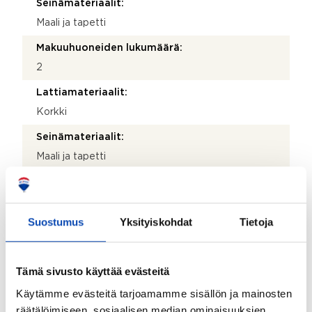
Seinämateriaalit:
Maali ja tapetti
Makuuhuoneiden lukumäärä:
2
Lattiamateriaalit:
Korkki
Seinämateriaalit:
Maali ja tapetti
Muut tilat:
Käyttöullakko noin 18m2
Suostumus
Yksityiskohdat
Tietoja
Terassi:
Kyllä
Tämä sivusto käyttää evästeitä
Lisätietoja terassista:
Iso katettu terassi järvinäkymällä
Käytämme evästeitä tarjoamamme sisällön ja mainosten
räätälöimiseen, sosiaalisen median ominaisuuksien