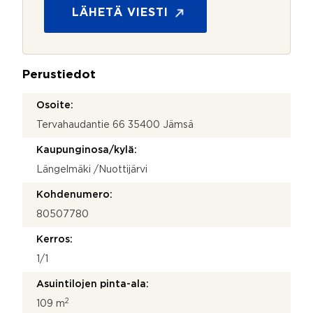
s
LÄHETÄ VIESTI
u
o
j
a
Perustiedot
*
Osoite:
Tervahaudantie 66 35400 Jämsä
Kaupunginosa/kylä:
Längelmäki /Nuottijärvi
Kohdenumero:
80507780
Kerros:
1/1
Asuintilojen pinta-ala:
2
109 m