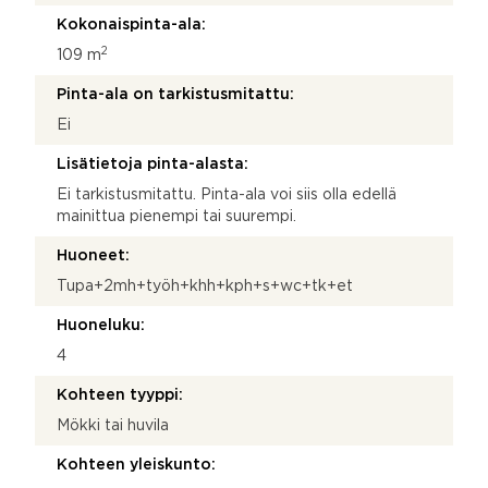
Kokonaispinta-ala:
2
109 m
Pinta-ala on tarkistusmitattu:
Ei
Lisätietoja pinta-alasta:
Ei tarkistusmitattu. Pinta-ala voi siis olla edellä
mainittua pienempi tai suurempi.
Huoneet:
Tupa+2mh+työh+khh+kph+s+wc+tk+et
Huoneluku:
4
Kohteen tyyppi:
Mökki tai huvila
Kohteen yleiskunto: