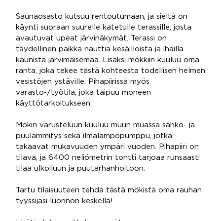
Saunaosasto kutsuu rentoutumaan, ja sieltä on
käynti suoraan suurelle katetulle terassille, josta
avautuvat upeat järvinäkymät. Terassi on
täydellinen paikka nauttia kesäilloista ja ihailla
kaunista järvimaisemaa. Lisäksi mökkiin kuuluu oma
ranta, joka tekee tästä kohteesta todellisen helmen
vesistöjen ystäville. Pihapiirissä myös
varasto-/työtila, joka taipuu moneen
käyttötarkoitukseen.
Mökin varusteluun kuuluu muun muassa sähkö- ja
puulämmitys sekä ilmalämpöpumppu, jotka
takaavat mukavuuden ympäri vuoden. Pihapiiri on
tilava, ja 6400 neliömetrin tontti tarjoaa runsaasti
tilaa ulkoiluun ja puutarhanhoitoon.
Tartu tilaisuuteen tehdä tästä mökistä oma rauhan
tyyssijasi luonnon keskellä!