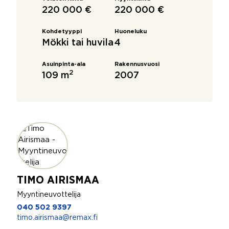
220 000 €
220 000 €
Kohdetyyppi
Huoneluku
Mökki tai huvila
4
Asuinpinta-ala
Rakennusvuosi
2
109 m
2007
TIMO AIRISMAA
Myyntineuvottelija
040 502 9397
timo.airismaa@remax.fi