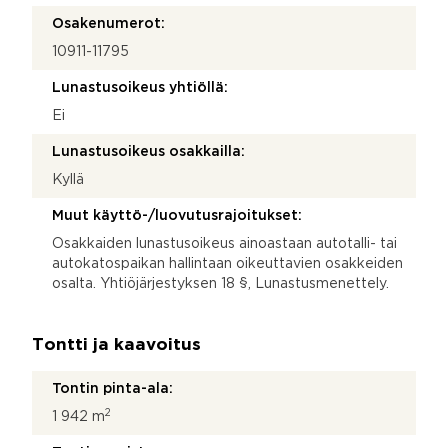
Osakenumerot:
10911-11795
Lunastusoikeus yhtiöllä:
Ei
Lunastusoikeus osakkailla:
Kyllä
Muut käyttö-/luovutusrajoitukset:
Osakkaiden lunastusoikeus ainoastaan autotalli- tai
autokatospaikan hallintaan oikeuttavien osakkeiden
osalta. Yhtiöjärjestyksen 18 §, Lunastusmenettely.
Tontti ja kaavoitus
Tontin pinta-ala:
2
1 942 m