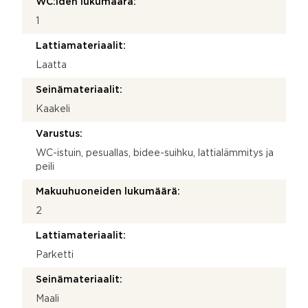
WC:iden lukumäärä:
1
Lattiamateriaalit:
Laatta
Seinämateriaalit:
Kaakeli
Varustus:
WC-istuin, pesuallas, bidee-suihku, lattialämmitys ja
peili
Makuuhuoneiden lukumäärä:
2
Lattiamateriaalit:
Parketti
Seinämateriaalit:
Maali