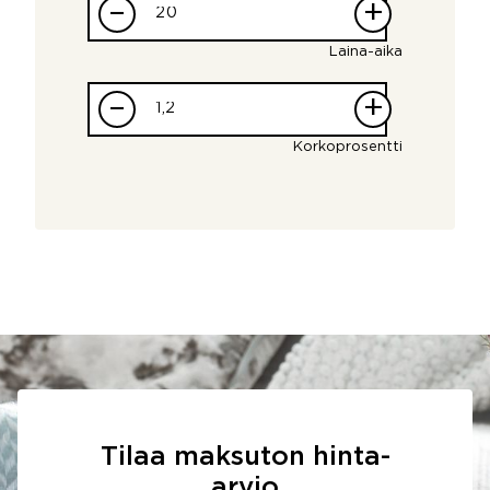
–
+
Laina-aika
–
+
Korkoprosentti
Tilaa maksuton hinta-
arvio