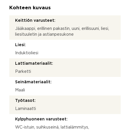
Kohteen kuvaus
Keittiön varusteet:
Jääkaappi, erillinen pakastin, uuni, erillisuuni, liesi,
liesituuletin ja astianpesukone
Liesi:
Induktioliesi
Lattiamateriaalit:
Parketti
Seinämateriaalit:
Maali
Työtasot:
Laminaatti
Kylpyhuoneen varusteet:
WC-istuin, suihkuseinä, lattialämmitys,