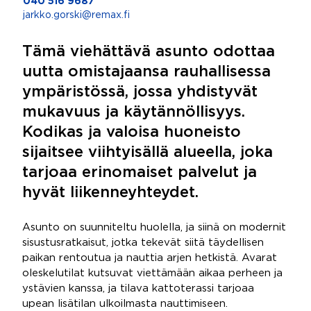
040 516 9687
jarkko.gorski@remax.fi
Tämä viehättävä asunto odottaa
uutta omistajaansa rauhallisessa
ympäristössä, jossa yhdistyvät
mukavuus ja käytännöllisyys.
Kodikas ja valoisa huoneisto
sijaitsee viihtyisällä alueella, joka
tarjoaa erinomaiset palvelut ja
hyvät liikenneyhteydet.
Asunto on suunniteltu huolella, ja siinä on modernit
sisustusratkaisut, jotka tekevät siitä täydellisen
paikan rentoutua ja nauttia arjen hetkistä. Avarat
oleskelutilat kutsuvat viettämään aikaa perheen ja
ystävien kanssa, ja tilava kattoterassi tarjoaa
upean lisätilan ulkoilmasta nauttimiseen.