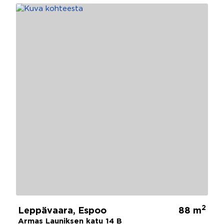
2
Leppävaara, Espoo
88 m
Armas Launiksen katu 14 B