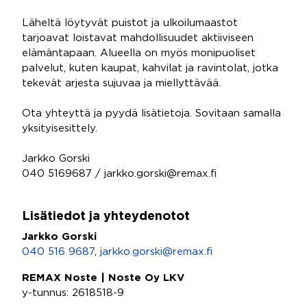
Läheltä löytyvät puistot ja ulkoilumaastot
tarjoavat loistavat mahdollisuudet aktiiviseen
elämäntapaan. Alueella on myös monipuoliset
palvelut, kuten kaupat, kahvilat ja ravintolat, jotka
tekevät arjesta sujuvaa ja miellyttävää.
Ota yhteyttä ja pyydä lisätietoja. Sovitaan samalla
yksityisesittely.
Jarkko Gorski
040 5169687 / jarkko.gorski@remax.fi
Lisätiedot ja yhteydenotot
Jarkko Gorski
040 516 9687
,
jarkko.gorski@remax.fi
REMAX Noste | Noste Oy LKV
y-tunnus: 2618518-9