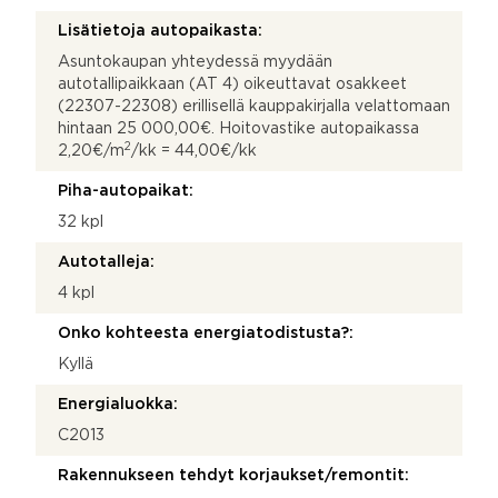
Lisätietoja autopaikasta:
Asuntokaupan yhteydessä myydään
autotallipaikkaan (AT 4) oikeuttavat osakkeet
(22307-22308) erillisellä kauppakirjalla velattomaan
hintaan 25 000,00€. Hoitovastike autopaikassa
2
2,20€/m
/kk = 44,00€/kk
Piha-autopaikat:
32 kpl
Autotalleja:
4 kpl
Onko kohteesta energiatodistusta?:
Kyllä
Energialuokka:
C2013
Rakennukseen tehdyt korjaukset/remontit: