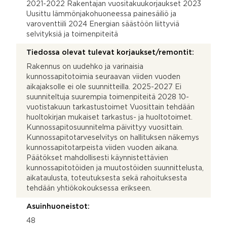
2021-2022 Rakentajan vuositakuukorjaukset 2023
Uusittu lämmönjakohuoneessa painesäiliö ja
varoventtiili 2024 Energian säästöön liittyviä
selvityksiä ja toimenpiteitä
Tiedossa olevat tulevat korjaukset/remontit:
Rakennus on uudehko ja varinaisia
kunnossapitotoimia seuraavan viiden vuoden
aikajaksolle ei ole suunnitteilla. 2025-2027 Ei
suunniteltuja suurempia toimenpiteitä 2028 10-
vuotistakuun tarkastustoimet Vuosittain tehdään
huoltokirjan mukaiset tarkastus- ja huoltotoimet.
Kunnossapitosuunnitelma päivittyy vuosittain.
Kunnossapitotarveselvitys on hallituksen näkemys
kunnossapitotarpeista viiden vuoden aikana.
Päätökset mahdollisesti käynnistettävien
kunnossapitotöiden ja muutostöiden suunnittelusta,
aikataulusta, toteutuksesta sekä rahoituksesta
tehdään yhtiökokouksessa erikseen.
Asuinhuoneistot:
48