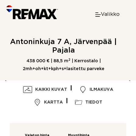
Skip
to
Valikko
content
Antoninkuja 7 A, Järvenpää |
Pajala
2
438 000 € |
88,5 m
| Kerrostalo |
2mh+oh+kt+kph+s+lasitettu parveke
KAIKKI KUVAT
ILMAKUVA
KARTTA
TIEDOT
Velaton hinta
Myyntihinta