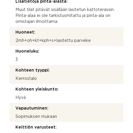
Lisätietoja pinta-alasta:
Muut tilat pitävät sisällään lasitetun kattoterassin.
Pinta-alaa ei ole tarkistusmitattu ja pinta-ala on
omistajan ilmoittama.
Huoneet:
2mh+oh+kt+kph+s+lasitettu parveke
Huoneluku:
3
Kohteen tyyppi:
Kerrostalo
Kohteen yleiskunto:
Hyvä
Vapautuminen:
Sopimuksen mukaan
Keittiön varusteet: