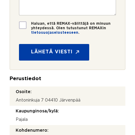
e
s
?
t
r
t
i
o
i
*
*
T
Haluan, että REMAX-välittäjä on minuun
i
yhteydessä. Olen tutustunut REMAXin
tietosuojaselosteeseen
.
e
t
o
s
LÄHETÄ VIESTI
u
o
j
a
Perustiedot
*
Osoite:
Antoninkuja 7 04410 Järvenpää
Kaupunginosa/kylä:
Pajala
Kohdenumero: