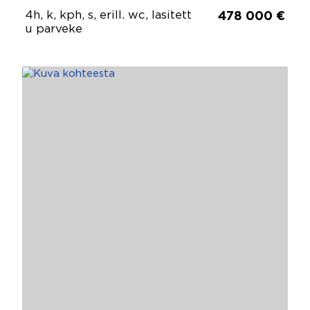
4h, k, kph, s, erill. wc, lasitett
478 000 €
u parveke