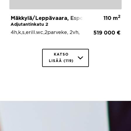
2
Mäkkylä/Leppävaara, Espoo
110 m
Adjutantinkatu 2
4h,k,s,erill.wc,2parveke, 2vh,
519 000 €
KATSO
LISÄÄ (119)