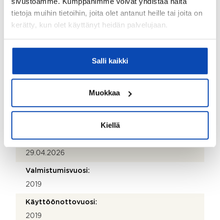
sivustoamme. Kumppanimme voivat yhdistää näitä
tietoja muihin tietoihin, joita olet antanut heille tai joita on
Puhelinnumero:
kerätty, kun olet käyttänyt heidän palvelujaan.
505 167 527
Katuosoite:
Järnefeltinkatu 13
Salli kaikki
Postinumero:
04400
Muokkaa
Postitoimipaikka:
Järvenpää
Kiellä
Isännöitsijäntodistuksen päivämäärä:
29.04.2026
Valmistumisvuosi:
2019
Käyttöönottovuosi:
2019