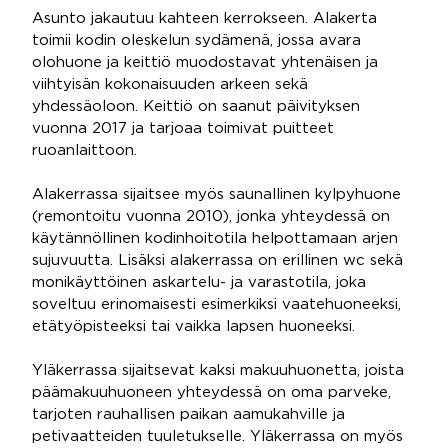
Asunto jakautuu kahteen kerrokseen. Alakerta
toimii kodin oleskelun sydämenä, jossa avara
olohuone ja keittiö muodostavat yhtenäisen ja
viihtyisän kokonaisuuden arkeen sekä
yhdessäoloon. Keittiö on saanut päivityksen
vuonna 2017 ja tarjoaa toimivat puitteet
ruoanlaittoon.
Alakerrassa sijaitsee myös saunallinen kylpyhuone
(remontoitu vuonna 2010), jonka yhteydessä on
käytännöllinen kodinhoitotila helpottamaan arjen
sujuvuutta. Lisäksi alakerrassa on erillinen wc sekä
monikäyttöinen askartelu- ja varastotila, joka
soveltuu erinomaisesti esimerkiksi vaatehuoneeksi,
etätyöpisteeksi tai vaikka lapsen huoneeksi.
Yläkerrassa sijaitsevat kaksi makuuhuonetta, joista
päämakuuhuoneen yhteydessä on oma parveke,
tarjoten rauhallisen paikan aamukahville ja
petivaatteiden tuuletukselle. Yläkerrassa on myös