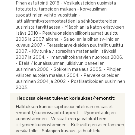
Pihan asfaltointi 2018 - Vesikalusteiden uusimista
toteutettu tarpeiden mukaan - korvausilman
suodattimien vaihto vuosittain -
lattialämmitystermostaattien ja sähköpattereiden
uusimista tarvittaessa - Yläpohjan ja katon eristyksen
lisäys 2010 - Pesuhuoneiden silikonisaumat uusittu
2006 ja 2007 aikana. - Salaojien ja pihan sv-linjojen
kuvaus 2007 - Terassiparvekkeiden puutrallit uusittu
2007. - Kivituhka / sorapihan materiaalin lisäyksiä
2007 ja 2004. - Ilmanvaihtokanavien nuohous 2006.
- Etelä / lounaissuunnan julkisivun paneelien
uusiminen 2006. - Sokkelin maalaus 2005. - Pihojen
välisten autojen maalaus 2004. - Parvekekaiteiden
uusiminen 2004 ja 2002. - Postilaatikoiden uusiminen
2003.
Tiedossa olevat tulevat korjaukset/remontit:
Hallituksen kunnossapitosuunnitelman mukaiset
remontit/kunnossapitotarpeet: - Ryömintätilojen
kunnostaminen - Vesikatteen ja valokatteen
liittymien kunnostaminen - Kulkusiltojen asentaminen
vesikatolle - Salaojien kuvaus- ja huuhtelu .