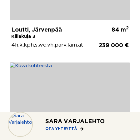
2
Loutti, Järvenpää
84 m
Kiilakuja 3
4h,k,kph,s,wc,vh,parv,läm.at
239 000 €
SARA VARJALEHTO
OTA YHTEYTTÄ