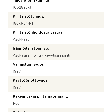
Taloyhtiön Y-tunnus:
1052893-3
Kiinteistötunnus:
186-3-344-1
Kiinteistönhoidosta vastaa:
Asukkaat
Isännöitsijätoimisto:
Asukasisännöinti / kevytisännöinti
Valmistumisvuosi:
1997
Käyttöönottovuosi:
1997
Rakennus- ja pintamateriaalit:
Puu