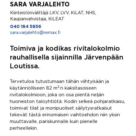
SARA VARJALEHTO
Kiinteistönvälittäjä LKV, LVV, KiLAT, NHS,
Kaupanvahvistaja, KiLEAT
040 184 5856
sara.varjalehto@remax.fi
Toimiva ja kodikas rivitalokolmio
rauhallisella sijainnilla Järvenpään
Loutissa.
Tervetuloa tutustumaan tähän viihtyisään ja
2
käytännölliseen 82 m
:n kaksitasoiseen
rivitalokolmioon, joka on osa pientä neljän
huoneiston taloyhtiötä. Kodin selkeä pohjaratkaisu,
toimivat tilat ja monipuoliset säilytysratkaisut
tekevät tästä erinomaisen vaihtoehdon niin yksin
muuttavalle, pariskunnalle kuin pienelle
perheellekin.