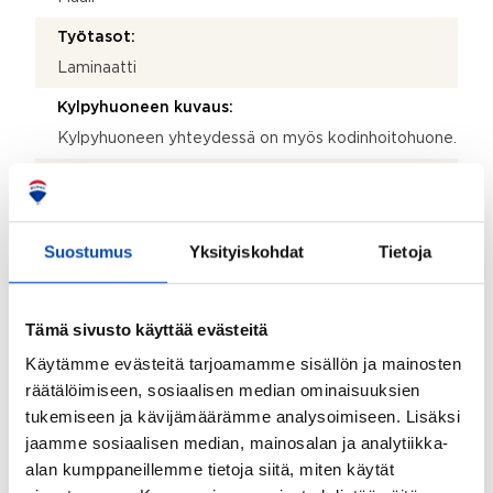
Työtasot:
Laminaatti
Kylpyhuoneen kuvaus:
Kylpyhuoneen yhteydessä on myös kodinhoitohuone.
Kylpyhuoneen varusteet:
Suihku, pesukoneliitäntä, lattialämmitys, pesuallas,
allaskaappi ja pyykkikaapit
Suostumus
Yksityiskohdat
Tietoja
Lattiamateriaalit:
Laatta
Tämä sivusto käyttää evästeitä
Seinämateriaalit:
Käytämme evästeitä tarjoamamme sisällön ja mainosten
Kaakeli
räätälöimiseen, sosiaalisen median ominaisuuksien
Asunnossa sauna:
tukemiseen ja kävijämäärämme analysoimiseen. Lisäksi
jaamme sosiaalisen median, mainosalan ja analytiikka-
Kyllä
alan kumppaneillemme tietoja siitä, miten käytät
Kiuas: