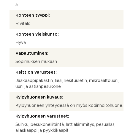
3
Kohteen tyyppi:
Rivitalo
Kohteen yleiskunto:
Hyvä
Vapautuminen:
Sopimuksen mukaan
Keittiön varusteet:
Jääkaappipakastin, liesi, liesituuletin, mikroaaltouuni,
uuni ja astianpesukone
Kylpyhuoneen kuvaus:
Kylpyhuoneen yhteydessä on myös kodinhoitohuone.
Kylpyhuoneen varusteet:
Suihku, pesukoneliitäntä, lattialämmitys, pesuallas,
allaskaappi ja pyykkikaapit