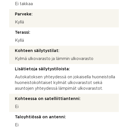
Ei takkaa
Parveke:
Kyllä
Terassi:
Kyllä
Kohteen säilytystilat:
Kylmä ulkovarasto ja lämmin ulkovarasto
Lisätietoja säilytystiloista:
Autokatoksen yhteydessä on jokaisella huoneistolla
huoneistokohtaiset kylmät ulkovarastot sekä
asuntojen yhteydessä lämpimät ulkovarastot.
Kohteessa on satelliittiantenni:
Ei
Taloyhtiössä on antenni:
Ei