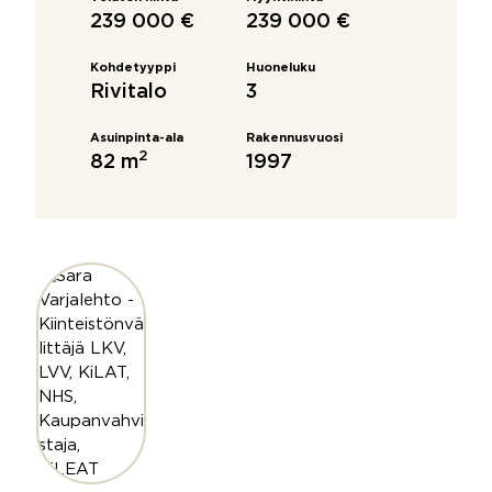
239 000 €
239 000 €
Kohdetyyppi
Huoneluku
Rivitalo
3
Asuinpinta-ala
Rakennusvuosi
2
82 m
1997