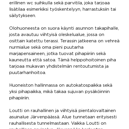
erillinen wc suihkulla sekä parvitila, joka tarjoaa
lisätilaa esimerkiksi työskentelyyn, harrastuksiin tai
säilytykseen.
Olohuoneesta on suora käynti asunnon takapihalle,
josta avautuu viihtyisä oleskelualue, jossa on
osittain katettu terassi. Terassin jatkeena on vehreä
nurmialue sekä oma pieni puutarha
marjapensaineen, jotka tuovat pihapiiriin sekä
kauneutta että satoa. Tämä helppohoitoinen piha
tarjoaa mukavan yhdistelmän rentoutumista ja
puutarhanhoitoa.
Huoneiston hallinnassa on autokatospaikka sekä
yksi pihapaikka, mikä takaa sujuvan pysäköinnin
pihapiiriin.
Loutti on rauhallinen ja viihtyisä pientalovaltainen
asuinalue Järvenpäässä. Alue tunnetaan erityisesti
rauhallisesta tunnelmastaan. Vaikka Loutti on