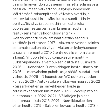
väänsi ilmanvaihdon ulosviennin niin, että sulamisvesi
pääsi valumaan välikattoon ja kylpyhuoneeseen.
Välittömänä toimenpiteenä välikatto avattiin ja
eristevillat uusittiin. Lisäksi katolla suoritettiin IV
pellitys/tiivistys ja asennettiin lumieste, joka
puolestaan estää painavan lumen aiheuttaman
rasituksen ilmanvaihdon ulosvientiin), -
Keittiöremontti sekä laminaattilattian asennus
keittiöön ja eteiseen 2017 - Alakerran vessan seinien
pintamateriaalien päivitys - Alakerran kylpyhuoneen
ja saunan remontti 2010 (tehty edellisen omistajan
aikana). Yhtiöön tehdyt korjaukset/remontit: -
Julkisivupaneelin ja verhouksen osittaista uusimista
2026. - Huoneiston D vesivahingon kosteuskartoitus
2026. - Ilmanvaihdon puhdistus ja säätö. suodattimet
vaihdettu 2026 - D huoneiston WC putken vuodon
korjaus 2026 - Autokatoksen julkisivun maalaus 2022
- Sisäänkäyntien ja parvekkeiden kaide ja
terassirakenteiden uusiminen 2021 - Sokkelipintojen
huoltomaalaus 2020-2021 - Väliaitojen ja aidan
huoltomaalauksia 2018-2021 - Nurmikkoalueiden ja
pihan huolto 2019 - Salaojien kuvaus ja huolto 2018 -