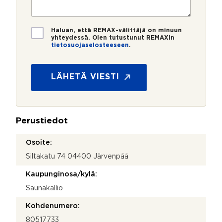
r
t
i
o
i
*
*
T
Haluan, että REMAX-välittäjä on minuun
i
yhteydessä. Olen tutustunut REMAXin
tietosuojaselosteeseen
.
e
t
o
s
LÄHETÄ VIESTI
u
o
j
a
Perustiedot
*
Osoite:
Siltakatu 74 04400 Järvenpää
Kaupunginosa/kylä:
Saunakallio
Kohdenumero:
80517733