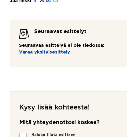
Jaa linkki
Seuraavat esittelyt
Seuraavaa esittelyä ei ole tiedossa:
Varaa yksityisesittely
Kysy lisää kohteesta!
Mitä yhteydenottosi koskee?
k
M
o
Haluan tilata esitteen