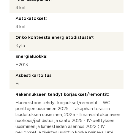
4 kpl
Autokatokset:
4 kpl
Onko kohteesta energiatodistusta?:
Kyllä
Energialuokka:
E2013
Asbestikartoitus:
Ei
Rakennukseen tehdyt korjaukset/remontit:
Huoneistoon tehdyt korjaukset/remontit: - WC
pönttöjen uusiminen 2025 - Takapihan terassin
laudoituksen uusiminen, 2025 - Ilmanvaihtokanavien
nuohous/puhdistus ja säätö 2025 - IV-pellityksen
uusiminen ja lumiesteiden asennus 2022 ( IV
pellitykset ja tiivistys uusittiin koska painava lumi