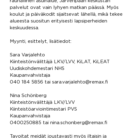
rauhallinen asuinalue, Järvenpään keskustan
palvelut ovat vain lyhyen matkan päässä. Myös
koulut ja päiväkodit sijaitsevat lähellä, mikä tekee
alueesta suositun erityisesti lapsiperheiden
keskuudessa.
Myynti, esittelyt, lisätiedot:
Sara Varjalehto
Kiinteistönvälittäjä LKV/LVV, KiLAT, KiLEAT
Uudiskohdemestari NHS
Kaupanvahvistaja
040 184 5856 tai sara.varjalehto@remax.fi
Nina Schönberg
Kiinteistönvälittäjä LKV/LVV
Kiinteistöarviointimestari PVS
Kaupanvahvistaja
0400250885 tai nina.schonberg@remax.fi
Tavoitat meidät joustavasti myös iltaisin ja