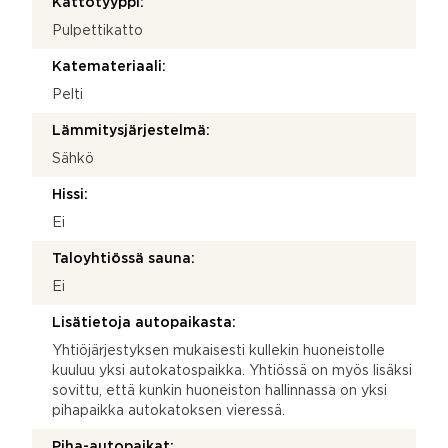
Kattotyyppi:
Pulpettikatto
Katemateriaali:
Pelti
Lämmitysjärjestelmä:
Sähkö
Hissi:
Ei
Taloyhtiössä sauna:
Ei
Lisätietoja autopaikasta:
Yhtiöjärjestyksen mukaisesti kullekin huoneistolle
kuuluu yksi autokatospaikka. Yhtiössä on myös lisäksi
sovittu, että kunkin huoneiston hallinnassa on yksi
pihapaikka autokatoksen vieressä.
Piha-autopaikat: