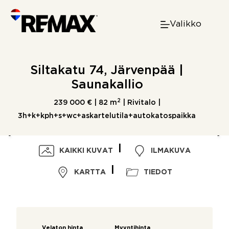
Skip
to
Valikko
content
Siltakatu 74, Järvenpää |
Saunakallio
2
239 000 € |
82 m
| Rivitalo |
3h+k+kph+s+wc+askartelutila+autokatospaikka
KAIKKI KUVAT
ILMAKUVA
KARTTA
TIEDOT
Velaton hinta
Myyntihinta