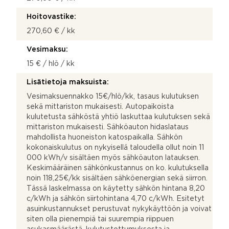
Hoitovastike:
270,60 € / kk
Vesimaksu:
15 € / hlö / kk
Lisätietoja maksuista:
Vesimaksuennakko 15€/hlö/kk, tasaus kulutuksen
sekä mittariston mukaisesti. Autopaikoista
kulutetusta sähköstä yhtiö laskuttaa kulutuksen sekä
mittariston mukaisesti. Sähköauton hidaslataus
mahdollista huoneiston katospaikalla. Sähkön
kokonaiskulutus on nykyisellä taloudella ollut noin 11
000 kWh/v sisältäen myös sähköauton latauksen.
Keskimääräinen sähkönkustannus on ko. kulutuksella
noin 118,25€/kk sisältäen sähköenergian sekä siirron.
Tässä laskelmassa on käytetty sähkön hintana 8,20
c/kWh ja sähkön siirtohintana 4,70 c/kWh. Esitetyt
asuinkustannukset perustuvat nykykäyttöön ja voivat
siten olla pienempiä tai suurempia riippuen