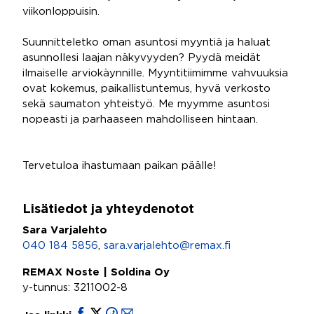
viikonloppuisin.
Suunnitteletko oman asuntosi myyntiä ja haluat
asunnollesi laajan näkyvyyden? Pyydä meidät
ilmaiselle arviokäynnille. Myyntitiimimme vahvuuksia
ovat kokemus, paikallistuntemus, hyvä verkosto
sekä saumaton yhteistyö. Me myymme asuntosi
nopeasti ja parhaaseen mahdolliseen hintaan.
Tervetuloa ihastumaan paikan päälle!
Lisätiedot ja yhteydenotot
Sara Varjalehto
040 184 5856
,
sara.varjalehto@remax.fi
REMAX Noste | Soldina Oy
y-tunnus: 3211002-8