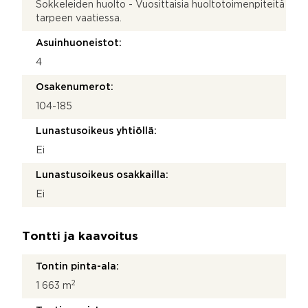
Sokkeleiden huolto - Vuosittaisia huoltotoimenpiteitä
tarpeen vaatiessa.
Asuinhuoneistot:
4
Osakenumerot:
104-185
Lunastusoikeus yhtiöllä:
Ei
Lunastusoikeus osakkailla:
Ei
Tontti ja kaavoitus
Tontin pinta-ala:
2
1 663 m