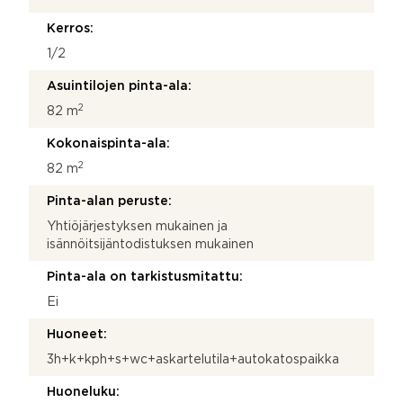
Kerros:
1/2
Asuintilojen pinta-ala:
2
82 m
Kokonaispinta-ala:
2
82 m
Pinta-alan peruste:
Yhtiöjärjestyksen mukainen ja
isännöitsijäntodistuksen mukainen
Pinta-ala on tarkistusmitattu:
Ei
Huoneet:
3h+k+kph+s+wc+askartelutila+autokatospaikka
Huoneluku: