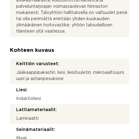
asukasmäärästä, kulutustottumuksesta ja
palveluntarjoajan voimassaolevan hinnaston
mukaisesti. Taloyhtiön hallituksella on valtuudet periä
tai olla perimättä enintään yhden kuukauden
ylimääräinen hoitovastike, yhtiön taloudellisen
tilanteen sitä vaatiessa.
Kohteen kuvaus
Keittiön varusteet:
Jääkaappipakastin, liesi, liesituuletin, mikroaaltouuni,
uuni ja astianpesukone
Liesi:
Induktioliesi
Lattiamateriaalit:
Laminaatti
Seinämateriaalit:
Maali