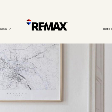
assa
Tieto