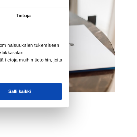
Tietoja
 ominaisuuksien tukemiseen
tiikka-alan
ietoja muihin tietoihin, joita
Salli kaikki