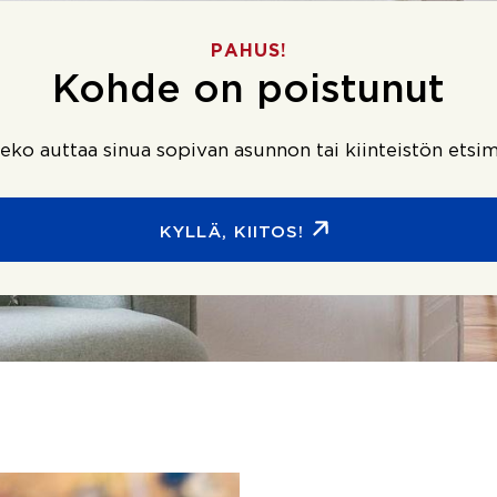
PAHUS!
Kohde on poistunut
ko auttaa sinua sopivan asunnon tai kiinteistön etsim
KYLLÄ, KIITOS!