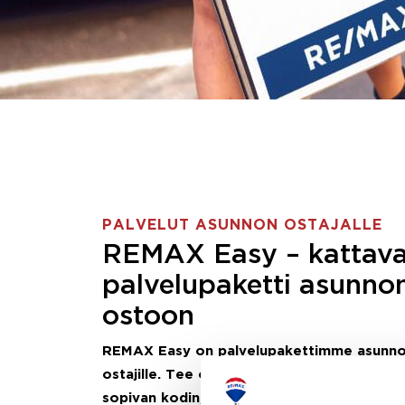
PALVELUT ASUNNON OSTAJALLE
REMAX Easy – kattav
palvelupaketti asunno
ostoon
REMAX Easy on palvelupakettimme asunn
ostajille.
Tee ostotoimeksianto ja etsimme j
sopivan kodin, eikä sinun tarvitse nähdä va