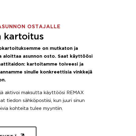
ASUNNON OSTAJALLE
 kartoitus
okartoituksemme on mutkaton ja
 aloittaa asunnon osto. Saat käyttöösi
attitaidon: kartoitamme toiveesi ja
 annamme sinulle konkreettisia vinkkejä
on.
äjä aktivoi maksutta käyttöösi REMAX
t tiedon sähköpostiisi, kun juuri sinun
pivia kohteita tulee myyntiin.