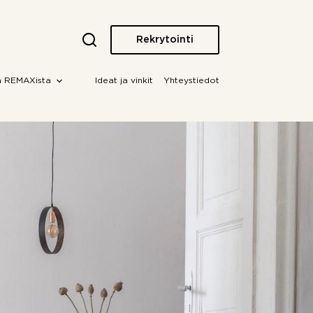
Rekrytointi
a REMAXista
Ideat ja vinkit
Yhteystiedot