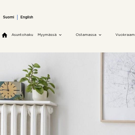
Skip
to
content
Suomi
English
Asuntohaku
Myymässä
Ostamassa
Vuokraam