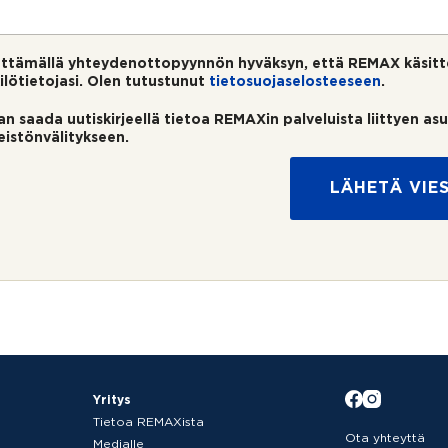
ttämällä yhteydenottopyynnön hyväksyn, että REMAX käsitt
ilötietojasi. Olen tutustunut
tietosuojaselosteeseen
.
an saada uutiskirjeellä tietoa REMAXin palveluista liittyen as
teistönvälitykseen.
LÄHETÄ VIES
Yritys
Tietoa REMAXista
Ota yhteyttä
Medialle