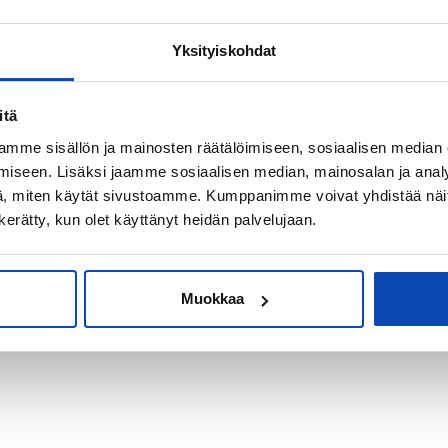
Yksityiskohdat
kiksi sijoitus-
itä
mme sisällön ja mainosten räätälöimiseen, sosiaalisen median
iseen. Lisäksi jaamme sosiaalisen median, mainosalan ja analy
, miten käytät sivustoamme. Kumppanimme voivat yhdistää näitä t
n kerätty, kun olet käyttänyt heidän palvelujaan.
Muokkaa