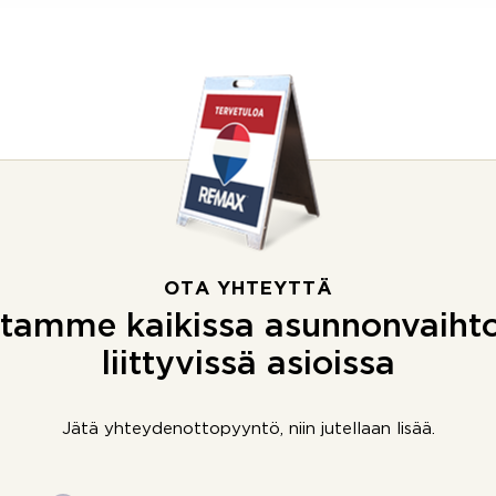
OTA YHTEYTTÄ
tamme kaikissa asunnonvaiht
liittyvissä asioissa
Jätä yhteydenottopyyntö, niin jutellaan lisää.