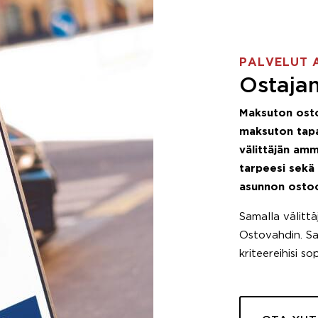
PALVELUT 
Ostajan
Maksuton ost
maksuton tapa
välittäjän amm
tarpeesi sekä
asunnon osto
Samalla välitt
Ostovahdin. Saa
kriteereihisi so