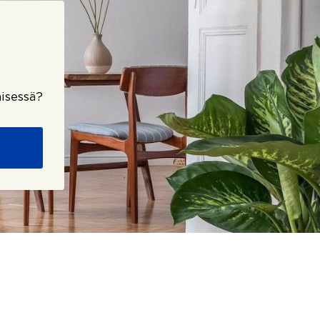
isessä?