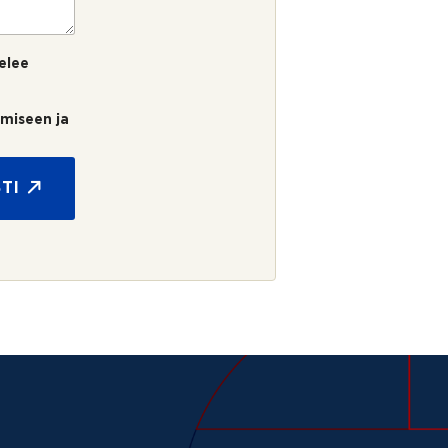
elee
umiseen ja
TI