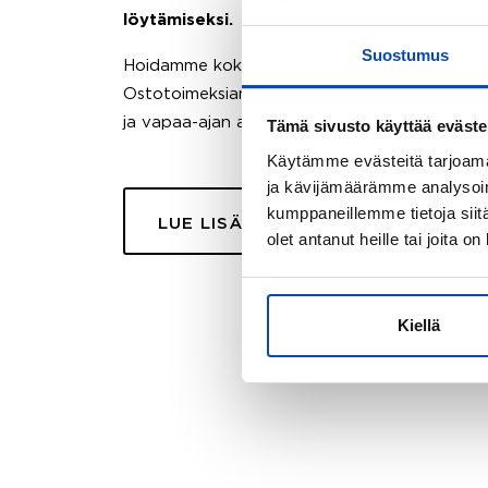
löytämiseksi.
Suostumus
Hoidamme koko ostoprosessin puolestasi.
Ostotoimeksiantopalvelumme sopii myös esimer
ja vapaa-ajan asuntojen ostoon.
Tämä sivusto käyttää eväste
Käytämme evästeitä tarjoama
ja kävijämäärämme analysoim
kumppaneillemme tietoja siitä
LUE LISÄÄ
olet antanut heille tai joita o
Kiellä