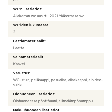
Puu
WC:n lisätiedot:
Allakerran wc uusittu 2021 Yläkerrassa wc
WC:iden lukumäärä:
2
Lattiamateriaalit:
Laatta
Seinämateriaalit:
Kaakeli
Varustus:
WC-istuin, peilikaappi, pesuallas, allaskaappi ja bidee-
suihku
Olohuoneen lisätiedot:
Olohuoneessa pönttöuuni ja ilmalämpöpumppu
Makuuhuoneen lisätiedot: