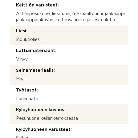
Keittiön varusteet:
Astianpesukone, liesi, uuni, mikroaaltouuni, jääkaappi,
jääkaappipakastin, keittiösaareke ja liesituuletin
Liesi:
Induktioliesi
Lattiamateriaalit:
Vinyyli
Seinämateriaalit:
Maali
Työtasot:
Laminaatti
Kylpyhuoneen kuvaus:
Pesuhuone kellarikerroksessa
Kylpyhuoneen varusteet: