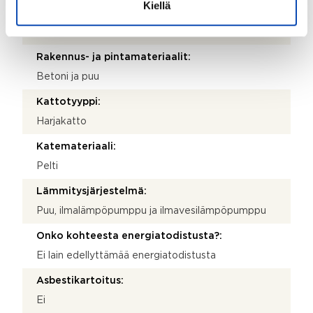
Kiellä
Käyttöönottovuosi:
1958
Rakennus- ja pintamateriaalit:
Betoni ja puu
Kattotyyppi:
Harjakatto
Katemateriaali:
Pelti
Lämmitysjärjestelmä:
Puu, ilmalämpöpumppu ja ilmavesilämpöpumppu
Onko kohteesta energiatodistusta?:
Ei lain edellyttämää energiatodistusta
Asbestikartoitus:
Ei