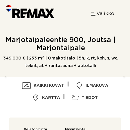
Skip
to
Valikko
content
Marjotaipaleentie 900, Joutsa |
Marjontaipale
2
349 000 € |
253 m
| Omakotitalo | 5h, k, rt, kph, s, wc,
teknt, at + rantasauna + autotalli
KAIKKI KUVAT
ILMAKUVA
KARTTA
TIEDOT
Velaton hinta
Myyntihinta