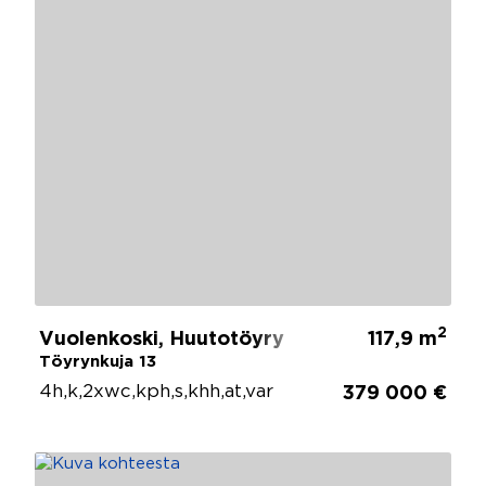
2
Vuolenkoski, Huutotöyry
117,9 m
Töyrynkuja 13
4h,k,2xwc,kph,s,khh,at,var
379 000 €