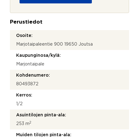
o
j
a
Perustiedot
*
Osoite:
Marjotaipaleentie 900 19650 Joutsa
Kaupunginosa/kylä:
Marjontaipale
Kohdenumero:
80493872
Kerros:
1/2
Asuintilojen pinta-ala:
2
253 m
Muiden tilojen pinta-ala: