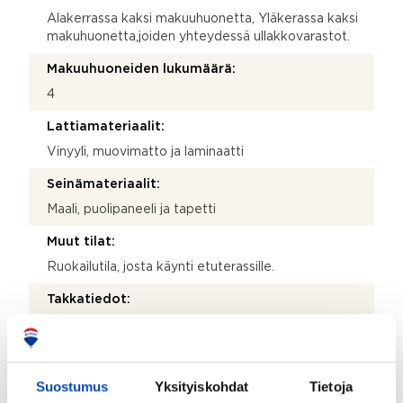
Alakerrassa kaksi makuuhuonetta, Yläkerassa kaksi
makuhuonetta,joiden yhteydessä ullakkovarastot.
Makuuhuoneiden lukumäärä:
4
Lattiamateriaalit:
Vinyyli, muovimatto ja laminaatti
Seinämateriaalit:
Maali, puolipaneeli ja tapetti
Muut tilat:
Ruokailutila, josta käynti etuterassille.
Takkatiedot:
Pönttöuuni
Parveke:
Kyllä
Suostumus
Yksityiskohdat
Tietoja