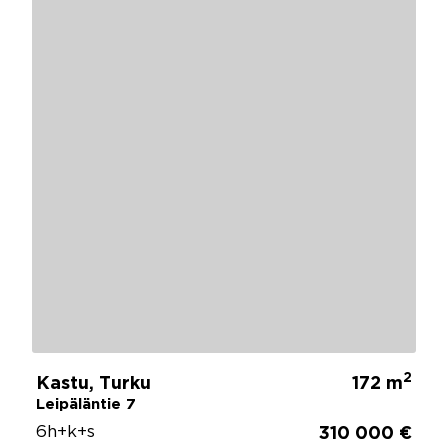
2
Kastu, Turku
172 m
Leipäläntie 7
6h+k+s
310 000 €