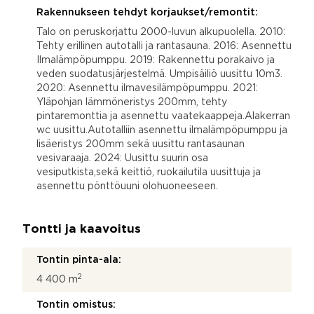
Rakennukseen tehdyt korjaukset/remontit:
Talo on peruskorjattu 2000-luvun alkupuolella. 2010:
Tehty erillinen autotalli ja rantasauna. 2016: Asennettu
Ilmalämpöpumppu. 2019: Rakennettu porakaivo ja
veden suodatusjärjestelmä. Umpisäiliö uusittu 10m3.
2020: Asennettu ilmavesilämpöpumppu. 2021:
Yläpohjan lämmöneristys 200mm, tehty
pintaremonttia ja asennettu vaatekaappeja.Alakerran
wc uusittu.Autotalliin asennettu ilmalämpöpumppu ja
lisäeristys 200mm sekä uusittu rantasaunan
vesivaraaja. 2024: Uusittu suurin osa
vesiputkista,sekä keittiö, ruokailutila uusittuja ja
asennettu pönttöuuni olohuoneeseen.
Tontti ja kaavoitus
Tontin pinta-ala:
2
4 400 m
Tontin omistus: