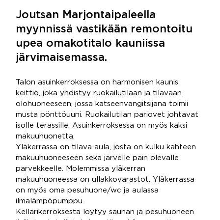
Joutsan Marjontaipaleella
myynnissä vastikään remontoitu
upea omakotitalo kauniissa
järvimaisemassa.
Talon asuinkerroksessa on harmonisen kaunis
keittiö, joka yhdistyy ruokailutilaan ja tilavaan
olohuoneeseen, jossa katseenvangitsijana toimii
musta pönttöuuni. Ruokailutilan pariovet johtavat
isolle terassille. Asuinkerroksessa on myös kaksi
makuuhuonetta.
Yläkerrassa on tilava aula, josta on kulku kahteen
makuuhuoneeseen sekä järvelle päin olevalle
parvekkeelle. Molemmissa yläkerran
makuuhuoneessa on ullakkovarastot. Yläkerrassa
on myös oma pesuhuone/wc ja aulassa
ilmalämpöpumppu.
Kellarikerroksesta löytyy saunan ja pesuhuoneen