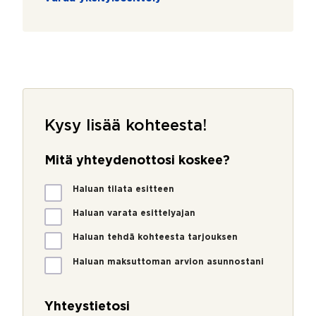
Kysy lisää kohteesta!
Mitä yhteydenottosi koskee?
M
Haluan tilata esitteen
i
t
Haluan varata esittelyajan
ä
Haluan tehdä kohteesta tarjouksen
y
h
Haluan maksuttoman arvion asunnostani
t
e
y
Yhteystietosi
d