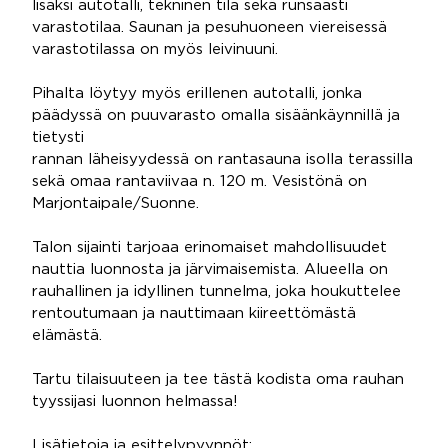
lisäksi autotalli, tekninen tila sekä runsaasti
varastotilaa. Saunan ja pesuhuoneen viereisessä
varastotilassa on myös leivinuuni.
Pihalta löytyy myös erillenen autotalli, jonka
päädyssä on puuvarasto omalla sisäänkäynnillä ja
tietysti
rannan läheisyydessä on rantasauna isolla terassilla
sekä omaa rantaviivaa n. 120 m. Vesistönä on
Marjontaipale/Suonne.
Talon sijainti tarjoaa erinomaiset mahdollisuudet
nauttia luonnosta ja järvimaisemista. Alueella on
rauhallinen ja idyllinen tunnelma, joka houkuttelee
rentoutumaan ja nauttimaan kiireettömästä
elämästä.
Tartu tilaisuuteen ja tee tästä kodista oma rauhan
tyyssijasi luonnon helmassa!
Lisätietoja ja esittelypyynnöt: