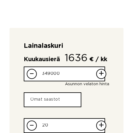
Lainalaskuri
1636
Kuukausierä
€ / kk
–
+
Asunnon velaton hinta
–
+