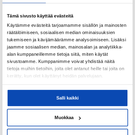
Terassi:
Kyllä
Tämä sivusto käyttää evästeitä
Lisätietoja terassista:
Käytämme evästeitä tarjoamamme sisällön ja mainosten
Iso terassi sisäänkäynnin edustalla
räätälöimiseen, sosiaalisen median ominaisuuksien
tukemiseen ja kävijämäärämme analysoimiseen. Lisäksi
Kohteen yleiskunto:
jaamme sosiaalisen median, mainosalan ja analytiikka-
Hyvä
alan kumppaneillemme tietoja siitä, miten käytät
sivustoamme. Kumppanimme voivat yhdistää näitä
Kohde myydään kalustettuna:
tietoja muihin tietoihin, joita olet antanut heille tai joita on
Ei
kerätty, kun olet käyttänyt heidän palvelujaan.
Kiinteistö
Salli kaikki
Kiinteistötunnus:
172-405-2-46
Muokkaa
Valmistumisvuosi:
1958