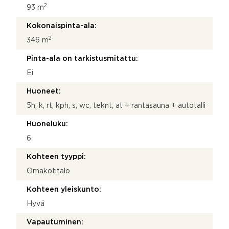
2
93 m
Kokonaispinta-ala:
2
346 m
Pinta-ala on tarkistusmitattu:
Ei
Huoneet:
5h, k, rt, kph, s, wc, teknt, at + rantasauna + autotalli
Huoneluku:
6
Kohteen tyyppi:
Omakotitalo
Kohteen yleiskunto:
Hyvä
Vapautuminen: