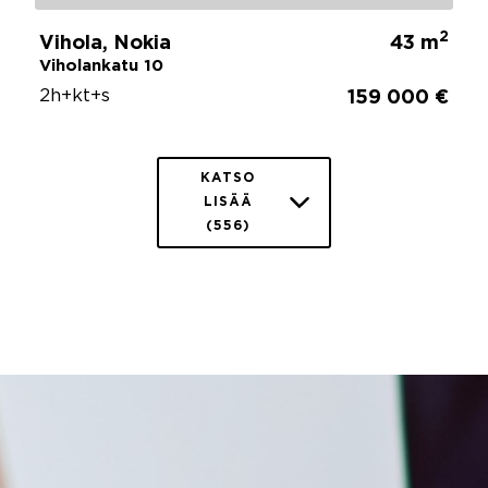
2
Vihola, Nokia
43 m
Viholankatu 10
2h+kt+s
159 000 €
KATSO
LISÄÄ
(556)