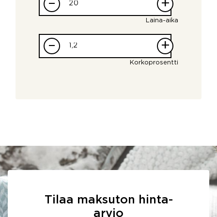
–
+
Laina-aika
–
+
Korkoprosentti
Tilaa maksuton hinta-
arvio