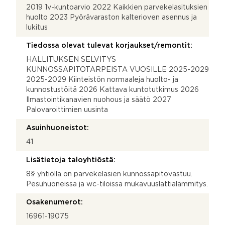
2019 1v-kuntoarvio 2022 Kaikkien parvekelasituksien
huolto 2023 Pyörävaraston kalterioven asennus ja
lukitus
Tiedossa olevat tulevat korjaukset/remontit:
HALLITUKSEN SELVITYS
KUNNOSSAPITOTARPEISTA VUOSILLE 2025-2029
2025-2029 Kiinteistön normaaleja huolto- ja
kunnostustöitä 2026 Kattava kuntotutkimus 2026
Ilmastointikanavien nuohous ja säätö 2027
Palovaroittimien uusinta
Asuinhuoneistot:
41
Lisätietoja taloyhtiöstä:
8§ yhtiöllä on parvekelasien kunnossapitovastuu.
Pesuhuoneissa ja wc-tiloissa mukavuuslattialämmitys.
Osakenumerot:
16961-19075