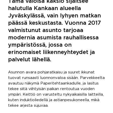
Tämä valoisa kaksio sijaitsee
halutulla Kankaan alueella
Jyväskylässä, vain lyhyen matkan
päässä keskustasta. Vuonna 2017
valmistunut asunto tarjoaa
modernia asumista rauhallisessa
ympäristössä, jossa on
erinomaiset liikenneyhteydet ja
palvelut lähellä.
Asunnon avara pohjaratkaisu ja suuret ikkunat
tuovat runsaasti luonnonvaloa sisään. Parvekkeelta
avautuu näkymä Paperitehtaankadulle, ja lasitus
tekee siitä viihtyisän paikan rentoutua vuoden
ympäri. Keittiö on varusteltu nykyaikaisilla laitteilla,
kuten induktioliedellä ja astianpesukoneella, mikä
tekee arjesta sujuvaa.