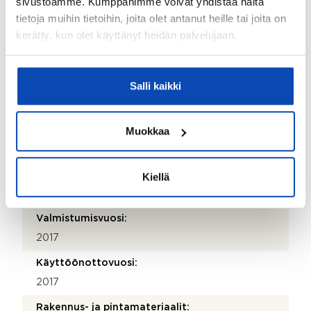
sivustoamme. Kumppanimme voivat yhdistää näitä
010 755 6192
tietoja muihin tietoihin, joita olet antanut heille tai joita on
kerätty, kun olet käyttänyt heidän palvelujaan.
Katuosoite:
Alasinkatu 1-3
Salli kaikki
Postinumero:
40320
Muokkaa
Postitoimipaikka:
Jyväskylä
Isännöitsijäntodistuksen päivämäärä:
Kiellä
28.10.2025
Valmistumisvuosi:
2017
Käyttöönottovuosi:
2017
Rakennus- ja pintamateriaalit: