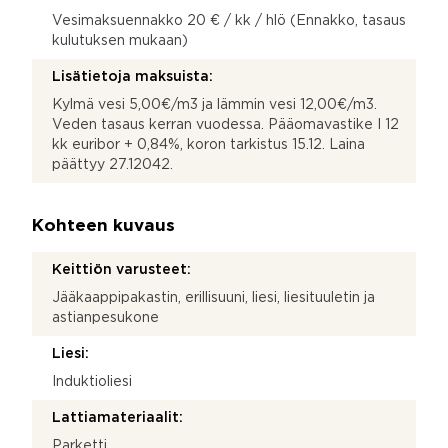
Vesimaksuennakko 20 € / kk / hlö (Ennakko, tasaus
kulutuksen mukaan)
Lisätietoja maksuista:
Kylmä vesi 5,00€/m3 ja lämmin vesi 12,00€/m3.
Veden tasaus kerran vuodessa. Pääomavastike I 12
kk euribor + 0,84%, koron tarkistus 15.12. Laina
päättyy 27.12042.
Kohteen kuvaus
Keittiön varusteet:
Jääkaappipakastin, erillisuuni, liesi, liesituuletin ja
astianpesukone
Liesi:
Induktioliesi
Lattiamateriaalit:
Parketti