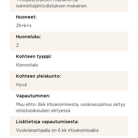
isännöitsijäntodistuksen mukainen
Huoneet:
2h+k+s
Huoneluku:
2
Kohteen tyyppi:
Kerrostalo
Kohteen yleiskunto:
Hyvä
Vapautuminen:
Muu ehto: 6kk irtisanomisesta, vuokrasopimus siirtyy
omistuoikeuden siirtyessä
Lisätietoja vapautumisesta:
Vuokranantajalla on 6 kk irtisanomisaika