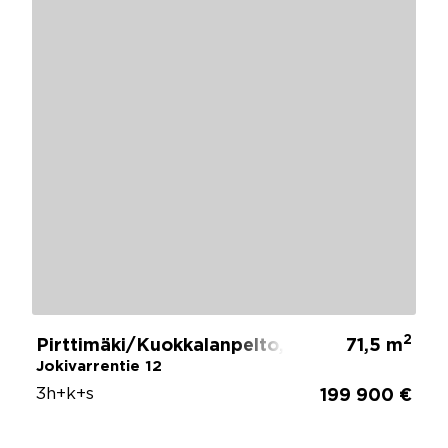
2
Pirttimäki/Kuokkalanpelto, Jyväskylä
71,5 m
Jokivarrentie 12
3h+k+s
199 900 €