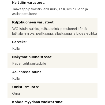
Keittiön varusteet:
Jääkaappipakastin, erillisuuni, liesi, liesituuletin ja
astianpesukone
Kylpyhuoneen varusteet:
WC-istuin, suihku, suihkuseinä, pesukoneliitäntä,
lattialämmitys, peilikaappi, allaskaappi ja bidee-suihku
Parveke:
Kyllä
Näkymät huoneistosta:
Paperitehtaankadulle
Asunnossa sauna:
Kyllä
Omistusmuoto:
Oma
Kohde myydään vuokrattuna: