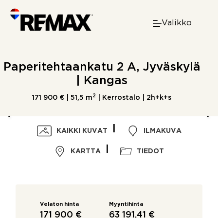
Skip
to
Valikko
content
Paperitehtaankatu 2 A, Jyväskylä
| Kangas
2
171 900 € |
51,5 m
| Kerrostalo | 2h+k+s
KAIKKI KUVAT
ILMAKUVA
KARTTA
TIEDOT
Velaton hinta
Myyntihinta
171 900 €
63 191,41 €