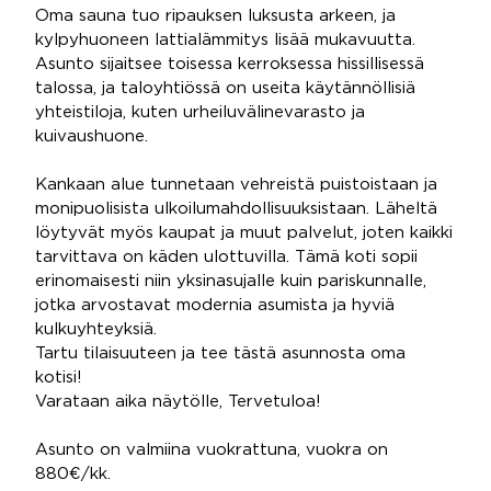
Oma sauna tuo ripauksen luksusta arkeen, ja
kylpyhuoneen lattialämmitys lisää mukavuutta.
Asunto sijaitsee toisessa kerroksessa hissillisessä
talossa, ja taloyhtiössä on useita käytännöllisiä
yhteistiloja, kuten urheiluvälinevarasto ja
kuivaushuone.
Kankaan alue tunnetaan vehreistä puistoistaan ja
monipuolisista ulkoilumahdollisuuksistaan. Läheltä
löytyvät myös kaupat ja muut palvelut, joten kaikki
tarvittava on käden ulottuvilla. Tämä koti sopii
erinomaisesti niin yksinasujalle kuin pariskunnalle,
jotka arvostavat modernia asumista ja hyviä
kulkuyhteyksiä.
Tartu tilaisuuteen ja tee tästä asunnosta oma
kotisi!
Varataan aika näytölle, Tervetuloa!
Asunto on valmiina vuokrattuna, vuokra on
880€/kk.