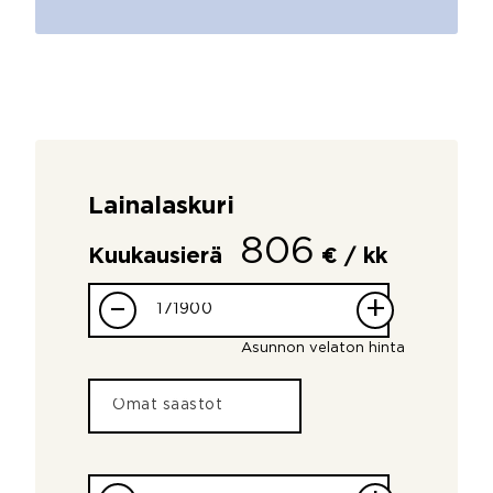
Lainalaskuri
806
Kuukausierä
€ / kk
–
+
Asunnon velaton hinta