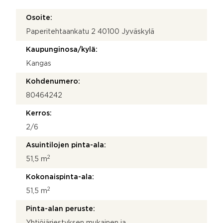
u
m
Osoite:
e
Paperitehtaankatu 2 40100 Jyväskylä
r
o
Kaupunginosa/kylä:
S
ä
Kangas
h
k
Kohdenumero:
ö
80464242
p
o
Kerros:
s
t
2/6
i
Asuintilojen pinta-ala:
2
51,5 m
Kokonaispinta-ala:
2
51,5 m
Pinta-alan peruste:
Yhtiöjärjestyksen mukainen ja