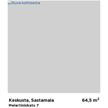
2
Keskusta, Sastamala
64,5 m
Melartininkatu 7