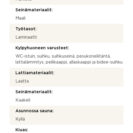
Seinämateriaalit:
Maali
Työtasot:
Laminaatti
Kylpyhuoneen varusteet:
WC-istuin, suihku, suihkuseinä, pesukoneliitäntä,
lattialämmitys, peilikaappi, allaskaappi ja bidee-suihku
Lattiamateriaalit:
Laatta
Seinämateriaalit:
Kaakeli
Asunnossa sauna:
Kyllä
Kiuas: