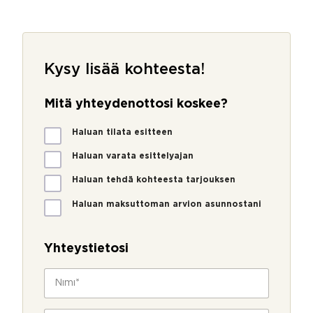
Kysy lisää kohteesta!
Mitä yhteydenottosi koskee?
M
Haluan tilata esitteen
i
t
Haluan varata esittelyajan
ä
Haluan tehdä kohteesta tarjouksen
y
h
Haluan maksuttoman arvion asunnostani
t
e
y
Yhteystietosi
d
e
N
n
i
o
m
t