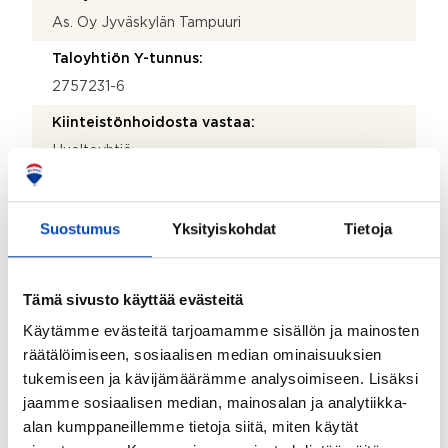
As. Oy Jyväskylän Tampuuri
Taloyhtiön Y-tunnus:
2757231-6
Kiinteistönhoidosta vastaa:
Huoltoyhtiö
Lisätietoja kiinteistönhoidosta:
360 Palvelut Oy Laukaantie 4 40320 Jyväskylä
Suostumus
Yksityiskohdat
Tietoja
Isännöitsijätoimisto:
Oiva Isännöinti Oy JKL
Tämä sivusto käyttää evästeitä
Isännöitsijän nimi:
Käytämme evästeitä tarjoamamme sisällön ja mainosten
Salla Moilanen
räätälöimiseen, sosiaalisen median ominaisuuksien
tukemiseen ja kävijämäärämme analysoimiseen. Lisäksi
Sähköposti:
jaamme sosiaalisen median, mainosalan ja analytiikka-
salla.moilanen@oi.fi
alan kumppaneillemme tietoja siitä, miten käytät
Puhelinnumero: