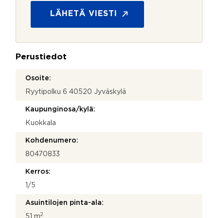
*
o
*
s
LÄHETÄ VIESTI
u
o
j
a
Perustiedot
*
Osoite:
Ryytipolku 6 40520 Jyväskylä
Kaupunginosa/kylä:
Kuokkala
Kohdenumero:
80470833
Kerros:
1/5
Asuintilojen pinta-ala:
2
51 m