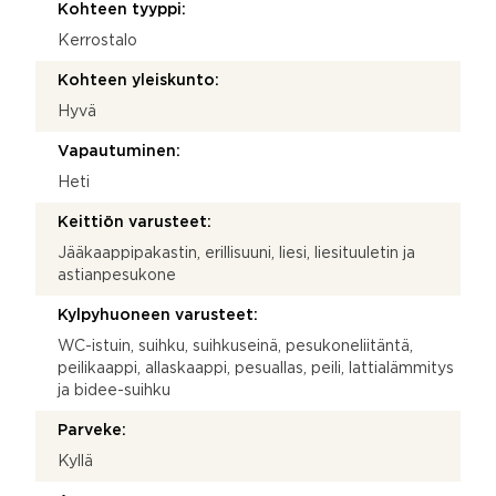
Kohteen tyyppi:
Kerrostalo
Kohteen yleiskunto:
Hyvä
Vapautuminen:
Heti
Keittiön varusteet:
Jääkaappipakastin, erillisuuni, liesi, liesituuletin ja
astianpesukone
Kylpyhuoneen varusteet:
WC-istuin, suihku, suihkuseinä, pesukoneliitäntä,
peilikaappi, allaskaappi, pesuallas, peili, lattialämmitys
ja bidee-suihku
Parveke:
Kyllä