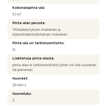
Kokonaispinta-ala:
2
51 m
Pinta-alan peruste:
Yhtiöjärjestyksen mukainen ja
isännöitsijäntodistuksen mukainen
Pinta-ala on tarkistusmitattu:
Ei
Lisätietoja pinta-alasta:
pinta-alaa ei tarkistusmitattu joten voi olla suurempi
tai pienempi.
Huoneet:
2h+kk+s
Huoneluku:
2