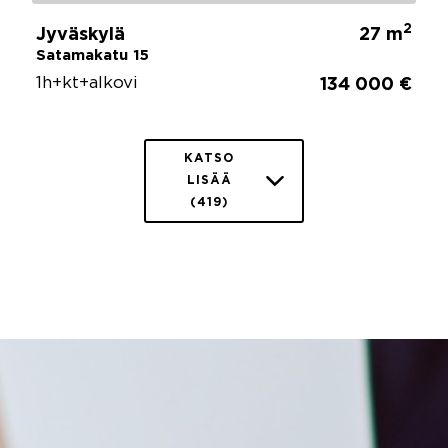
2
Jyväskylä
27 m
Satamakatu 15
1h+kt+alkovi
134 000 €
KATSO
LISÄÄ
(419)