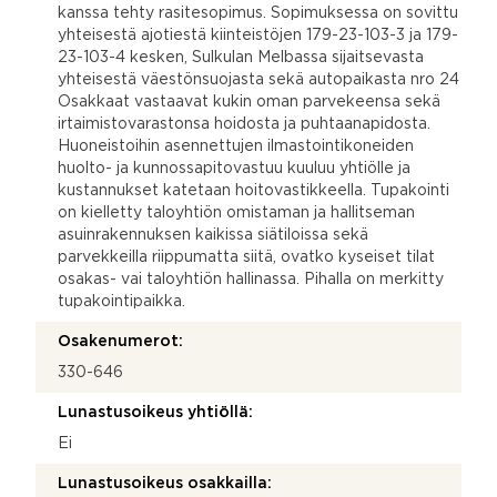
kanssa tehty rasitesopimus. Sopimuksessa on sovittu
yhteisestä ajotiestä kiinteistöjen 179-23-103-3 ja 179-
23-103-4 kesken, Sulkulan Melbassa sijaitsevasta
yhteisestä väestönsuojasta sekä autopaikasta nro 24
Osakkaat vastaavat kukin oman parvekeensa sekä
irtaimistovarastonsa hoidosta ja puhtaanapidosta.
Huoneistoihin asennettujen ilmastointikoneiden
huolto- ja kunnossapitovastuu kuuluu yhtiölle ja
kustannukset katetaan hoitovastikkeella. Tupakointi
on kielletty taloyhtiön omistaman ja hallitseman
asuinrakennuksen kaikissa siätiloissa sekä
parvekkeilla riippumatta siitä, ovatko kyseiset tilat
osakas- vai taloyhtiön hallinassa. Pihalla on merkitty
tupakointipaikka.
Osakenumerot:
330-646
Lunastusoikeus yhtiöllä:
Ei
Lunastusoikeus osakkailla: