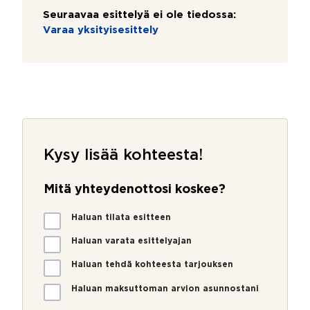
Seuraavaa esittelyä ei ole tiedossa:
Varaa yksityisesittely
Kysy lisää kohteesta!
Mitä yhteydenottosi koskee?
M
Haluan tilata esitteen
i
t
Haluan varata esittelyajan
ä
Haluan tehdä kohteesta tarjouksen
y
h
Haluan maksuttoman arvion asunnostani
t
e