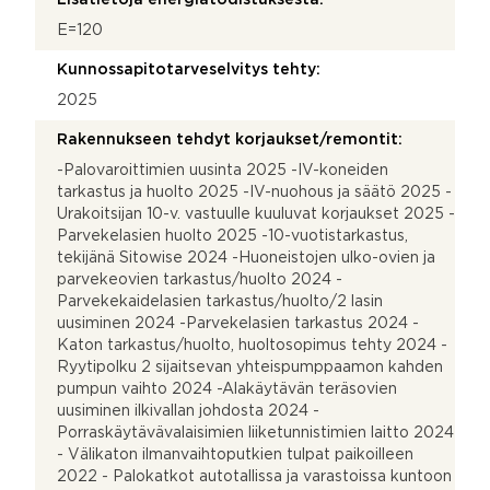
E=120
Kunnossapitotarveselvitys tehty:
2025
Rakennukseen tehdyt korjaukset/remontit:
-Palovaroittimien uusinta 2025 -IV-koneiden
tarkastus ja huolto 2025 -IV-nuohous ja säätö 2025 -
Urakoitsijan 10-v. vastuulle kuuluvat korjaukset 2025 -
Parvekelasien huolto 2025 -10-vuotistarkastus,
tekijänä Sitowise 2024 -Huoneistojen ulko-ovien ja
parvekeovien tarkastus/huolto 2024 -
Parvekekaidelasien tarkastus/huolto/2 lasin
uusiminen 2024 -Parvekelasien tarkastus 2024 -
Katon tarkastus/huolto, huoltosopimus tehty 2024 -
Ryytipolku 2 sijaitsevan yhteispumppaamon kahden
pumpun vaihto 2024 -Alakäytävän teräsovien
uusiminen ilkivallan johdosta 2024 -
Porraskäytävävalaisimien liiketunnistimien laitto 2024
- Välikaton ilmanvaihtoputkien tulpat paikoilleen
2022 - Palokatkot autotallissa ja varastoissa kuntoon