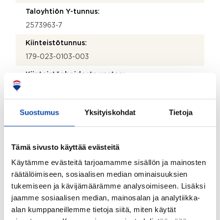
Taloyhtiön Y-tunnus:
2573963-7
Kiinteistötunnus:
179-023-0103-003
Kiinteistönhoidosta vastaa:
Huoltoyhtiö
Lisätietoja kiinteistönhoidosta:
Suostumus
Yksityiskohdat
Tietoja
Jyväskylän HuoltoSilta Oy Hämeenpohjantie 13,
40520 Jyväskylä
Tämä sivusto käyttää evästeitä
Isännöitsijätoimisto:
Oiva Isännöinti Noste Oy
Käytämme evästeitä tarjoamamme sisällön ja mainosten
räätälöimiseen, sosiaalisen median ominaisuuksien
Isännöitsijän nimi:
tukemiseen ja kävijämäärämme analysoimiseen. Lisäksi
Tanja Ahl
jaamme sosiaalisen median, mainosalan ja analytiikka-
alan kumppaneillemme tietoja siitä, miten käytät
Sähköposti: