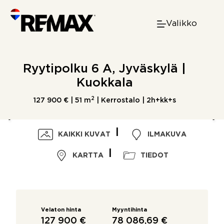
Skip
to
Valikko
content
Ryytipolku 6 A, Jyväskylä |
Kuokkala
2
127 900 € |
51 m
| Kerrostalo | 2h+kk+s
KAIKKI KUVAT
ILMAKUVA
KARTTA
TIEDOT
Velaton hinta
Myyntihinta
127 900 €
78 086,69 €