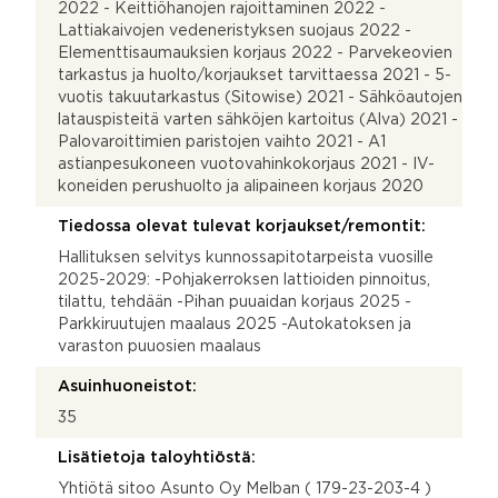
2022 - Keittiöhanojen rajoittaminen 2022 -
Lattiakaivojen vedeneristyksen suojaus 2022 -
Elementtisaumauksien korjaus 2022 - Parvekeovien
tarkastus ja huolto/korjaukset tarvittaessa 2021 - 5-
vuotis takuutarkastus (Sitowise) 2021 - Sähköautojen
latauspisteitä varten sähköjen kartoitus (Alva) 2021 -
Palovaroittimien paristojen vaihto 2021 - A1
astianpesukoneen vuotovahinkokorjaus 2021 - IV-
koneiden perushuolto ja alipaineen korjaus 2020
Tiedossa olevat tulevat korjaukset/remontit:
Hallituksen selvitys kunnossapitotarpeista vuosille
2025-2029: -Pohjakerroksen lattioiden pinnoitus,
tilattu, tehdään -Pihan puuaidan korjaus 2025 -
Parkkiruutujen maalaus 2025 -Autokatoksen ja
varaston puuosien maalaus
Asuinhuoneistot:
35
Lisätietoja taloyhtiöstä:
Yhtiötä sitoo Asunto Oy Melban ( 179-23-203-4 )