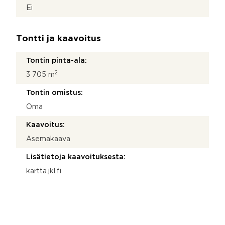
Ei
Tontti ja kaavoitus
Tontin pinta-ala:
2
3 705 m
Tontin omistus:
Oma
Kaavoitus:
Asemakaava
Lisätietoja kaavoituksesta:
kartta.jkl.fi