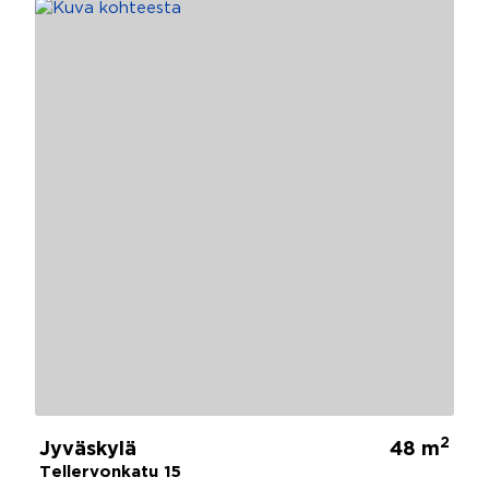
2
Jyväskylä
48 m
Tellervonkatu 15