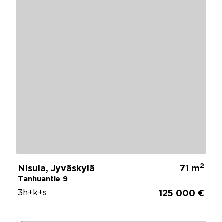
2
Nisula, Jyväskylä
71 m
Tanhuantie 9
3h+k+s
125 000 €