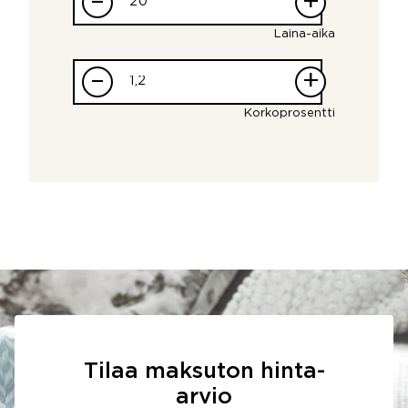
–
+
Laina-aika
–
+
Korkoprosentti
Tilaa maksuton hinta-
arvio