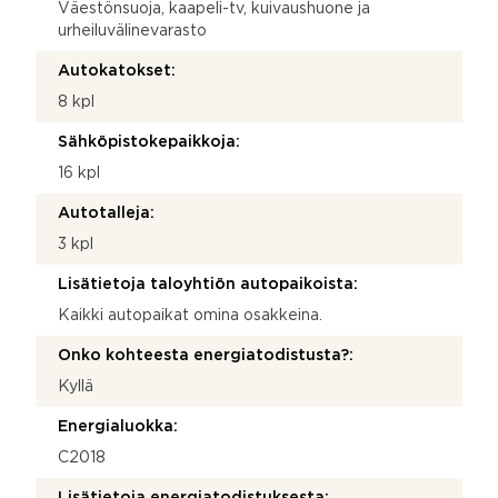
Väestönsuoja, kaapeli-tv, kuivaushuone ja
urheiluvälinevarasto
Autokatokset:
8 kpl
Sähköpistokepaikkoja:
16 kpl
Autotalleja:
3 kpl
Lisätietoja taloyhtiön autopaikoista:
Kaikki autopaikat omina osakkeina.
Onko kohteesta energiatodistusta?:
Kyllä
Energialuokka:
C2018
Lisätietoja energiatodistuksesta: