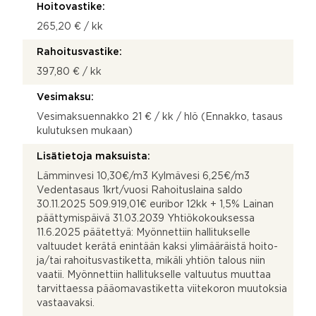
Hoitovastike:
265,20 € / kk
Rahoitusvastike:
397,80 € / kk
Vesimaksu:
Vesimaksuennakko 21 € / kk / hlö (Ennakko, tasaus
kulutuksen mukaan)
Lisätietoja maksuista:
Lämminvesi 10,30€/m3 Kylmävesi 6,25€/m3
Vedentasaus 1krt/vuosi Rahoituslaina saldo
30.11.2025 509.919,01€ euribor 12kk + 1,5% Lainan
päättymispäivä 31.03.2039 Yhtiökokouksessa
11.6.2025 päätettyä: Myönnettiin hallitukselle
valtuudet kerätä enintään kaksi ylimääräistä hoito-
ja/tai rahoitusvastiketta, mikäli yhtiön talous niin
vaatii. Myönnettiin hallitukselle valtuutus muuttaa
tarvittaessa pääomavastiketta viitekoron muutoksia
vastaavaksi.