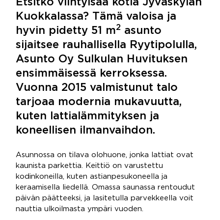
Etsitkö viihtyisää kotia Jyväskylän
Kuokkalassa? Tämä valoisa ja
2
hyvin pidetty 51 m
asunto
sijaitsee rauhallisella Ryytipolulla,
Asunto Oy Sulkulan Huvituksen
ensimmäisessä kerroksessa.
Vuonna 2015 valmistunut talo
tarjoaa modernia mukavuutta,
kuten lattialämmityksen ja
koneellisen ilmanvaihdon.
Asunnossa on tilava olohuone, jonka lattiat ovat
kaunista parkettia. Keittiö on varustettu
kodinkoneilla, kuten astianpesukoneella ja
keraamisella liedellä. Omassa saunassa rentoudut
päivän päätteeksi, ja lasitetulla parvekkeella voit
nauttia ulkoilmasta ympäri vuoden.