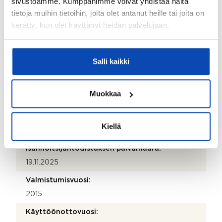
sivustoamme. Kumppanimme voivat yhdistää näitä
tanja.ahl@oi.fi
tietoja muihin tietoihin, joita olet antanut heille tai joita on
Puhelinnumero:
kerätty, kun olet käyttänyt heidän palvelujaan.
044 7372281
Katuosoite:
Salli kaikki
Alasinkatu 1-3
Postinumero:
Muokkaa
40320
Postitoimipaikka:
Kiellä
Jyväskylä
Isännöitsijäntodistuksen päivämäärä:
19.11.2025
Valmistumisvuosi:
2015
Käyttöönottovuosi: