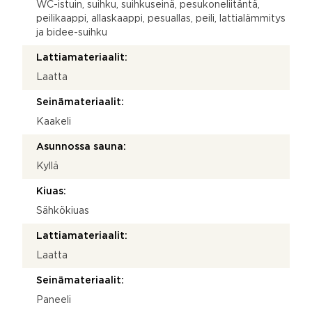
WC-istuin, suihku, suihkuseinä, pesukoneliitäntä,
peilikaappi, allaskaappi, pesuallas, peili, lattialämmitys
ja bidee-suihku
Lattiamateriaalit:
Laatta
Seinämateriaalit:
Kaakeli
Asunnossa sauna:
Kyllä
Kiuas:
Sähkökiuas
Lattiamateriaalit:
Laatta
Seinämateriaalit:
Paneeli