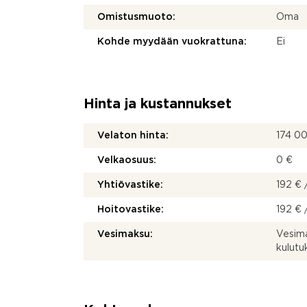
Omistusmuoto:
Oma
Kohde myydään vuokrattuna:
Ei
Hinta ja kustannukset
Velaton hinta:
174 0
Velkaosuus:
0 €
Yhtiövastike:
192 € 
Hoitovastike:
192 € 
Vesimaksu:
Vesima
kulut