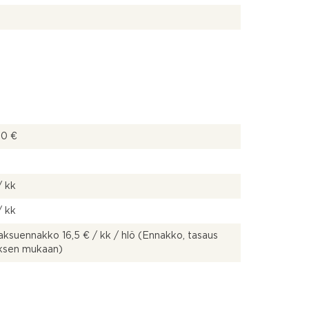
00 €
/ kk
/ kk
ksuennakko 16,5 € / kk / hlö (Ennakko, tasaus
uksen mukaan)