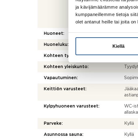
01.01.
ja kävijämäärämme analysoim
nykyis
kumppaneillemme tietoja siitä
mukaan
olet antanut heille tai joita o
voi si
Huoneet:
4h+k+
Huoneluku:
4
Kiellä
Kohteen tyyppi:
Rivital
Kohteen yleiskunto:
Tyydy
Vapautuminen:
Sopim
Keittiön varusteet:
Jääkaap
astia
Kylpyhuoneen varusteet:
WC-istu
allask
Parveke:
Kyllä
Asunnossa sauna:
Kyllä