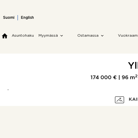
Skip
to
content
Suomi
English
Asuntohaku
Myymässä
Ostamassa
Vuokraam
Yl
2
174 000 € |
96 m
KAI
Velaton hinta
Myyntihinta