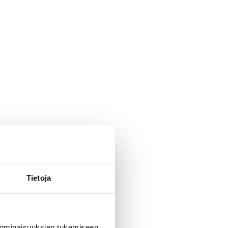
Tietoja
 ominaisuuksien tukemiseen