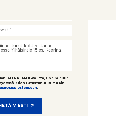
uan, että REMAX-välittäjä on minuun
eydessä. Olen tutustunut REMAXin
tosuojaselosteeseen
.
HETÄ VIESTI