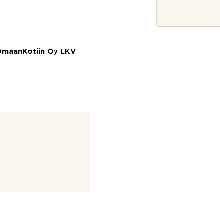
j
a
*
 OmaanKotiin Oy LKV