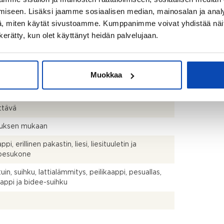
1992) poiketa olennaisestikin asuinrakennusten
iseen. Lisäksi jaamme sosiaalisen median, mainosalan ja analy
ten mittaustapojen ja standardien (SFS 5139)
, miten käytät sivustoamme. Kumppanimme voivat yhdistää näitä t
 laskettavasta asuintilojen pinta-alasta. Pinta-ala
n kerätty, kun olet käyttänyt heidän palvelujaan.
is olla edellä mainittua pienempi tai suurempi.
s+var
Muokkaa
o
ttävä
uksen mukaan
pi, erillinen pakastin, liesi, liesituuletin ja
npesukone
in, suihku, lattialämmitys, peilikaappi, pesuallas,
aappi ja bidee-suihku