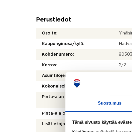
Perustiedot
Osoite:
Ylhäis
Kaupunginosa/kylä:
Hadva
Kohdenumero:
80503
Kerros:
2/2
2
Asuintilojen pinta-ala:
96 m
2
Kokonaispinta-ala:
96 m
Pinta-alan peruste:
Isännö
Suostumus
mukai
Pinta-ala on tarkistusmitattu:
Ei
Tämä sivusto käyttää eväste
Lisätietoja pinta-alasta:
Pinta-
saatta
Käytämme evästeitä tarjoama