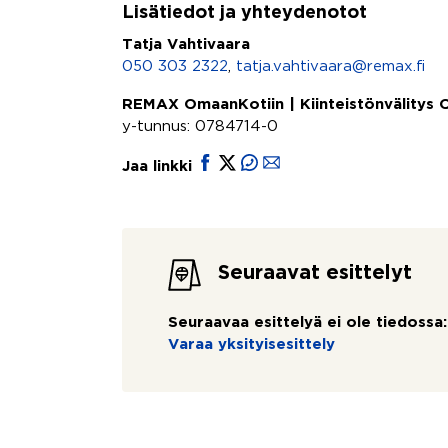
Lisätiedot ja yhteydenotot
Tatja Vahtivaara
050 303 2322
,
tatja.vahtivaara@remax.fi
REMAX OmaanKotiin | Kiinteistönvälitys
y-tunnus: 0784714-0
Jaa linkki
Seuraavat esittelyt
Seuraavaa esittelyä ei ole tiedossa:
Varaa yksityisesittely