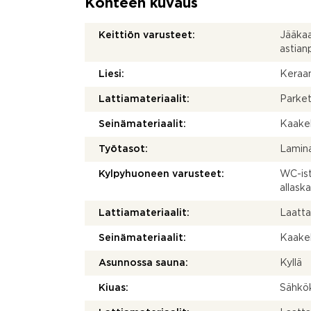
Kohteen kuvaus
Keittiön varusteet:
Jääkaap
astia
Liesi:
Keraam
Lattiamateriaalit:
Parket
Seinämateriaalit:
Kaakel
Työtasot:
Lamina
Kylpyhuoneen varusteet:
WC-istu
allask
Lattiamateriaalit:
Laatt
Seinämateriaalit:
Kaakel
Asunnossa sauna:
Kyllä
Kiuas:
Sähkö