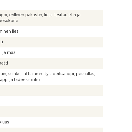
pi, erillinen pakastin, liesi, liesituuletin ja
npesukone
inen liesi
ti
i ja maali
atti
in, suihku, lattialämmitys, peilikaappi, pesuallas,
aappi ja bidee-suihku
a
i
kiuas