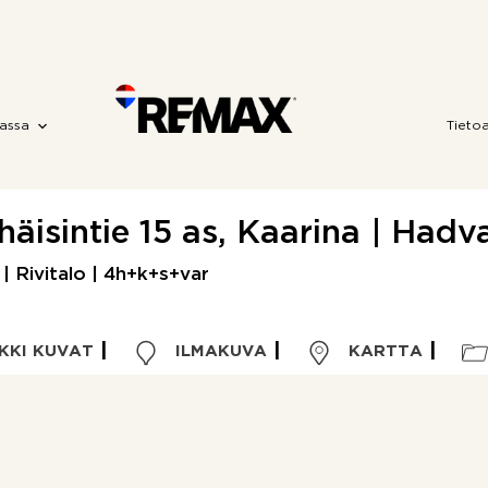
assa
Tieto
häisintie 15 as, Kaarina | Hadv
| Rivitalo | 4h+k+s+var
KKI KUVAT
ILMAKUVA
KARTTA
Kohdetyyppi