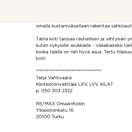
sekä sauna ja kodinhoitotilat. Alakerrasta o
Asunto Oy Ihasrinne koostuu kuudesta asunn
huolta säännöllisin remontein. Pihalla on jok
omalla kustannuksellaan rakentaa sähköaut
Tämä koti tarjoaa rauhallisen ja viihtyisän y
kuten nykyisille asukkaille - väliaikaiseksi ta
koska täällä on niin hyvä asua. Tartu tilaisu
koti!
*************************************
Tatja Vahtivaara
Kiinteistönvälittäjä LKV, LVV, KiLAT
p. 050 303 2322
RE/MAX OmaanKotiin
Yliopistonkatu 16
20100 Turku