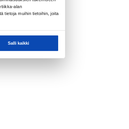
tiikka-alan
ietoja muihin tietoihin, joita
Salli kaikki