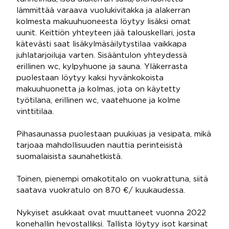
lämmittää varaava vuolukivitakka ja alakerran
kolmesta makuuhuoneesta löytyy lisäksi omat
uunit. Keittiön yhteyteen jää talouskellari, josta
kätevästi saat lisäkylmäsäilytystilaa vaikkapa
juhlatarjoiluja varten. Sisääntulon yhteydessä
erillinen wc, kylpyhuone ja sauna. Yläkerrasta
puolestaan löytyy kaksi hyvänkokoista
makuuhuonetta ja kolmas, jota on käytetty
työtilana, erillinen wc, vaatehuone ja kolme
vinttitilaa.
Pihasaunassa puolestaan puukiuas ja vesipata, mikä
tarjoaa mahdollisuuden nauttia perinteisistä
suomalaisista saunahetkistä.
Toinen, pienempi omakotitalo on vuokrattuna, siitä
saatava vuokratulo on 870 €/ kuukaudessa.
Nykyiset asukkaat ovat muuttaneet vuonna 2022
konehallin hevostalliksi. Tallista löytyy isot karsinat