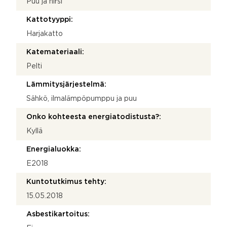
Puu ja hirsi
Kattotyyppi:
Harjakatto
Katemateriaali:
Pelti
Lämmitysjärjestelmä:
Sähkö, ilmalämpöpumppu ja puu
Onko kohteesta energiatodistusta?:
Kyllä
Energialuokka:
E2018
Kuntotutkimus tehty:
15.05.2018
Asbestikartoitus: