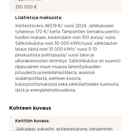
330 000 €
Lisätietoja maksuista:
Kiinteistövero 483,19 €/ vuosi 2024. Jätekaivojen
tyhjennys 170 €/ kerta Tampsintien tiemaksu peritty
huollon mukaan, keskimäärin noin 100 euroa/ vuosi.
Sähkönkulutus noin 30 000 kWh/vuosi, sähköauton
lataus tästä noin 10 000 kWh/ vuosi 5-10
pinokuutiota polttopuuta/ vuosi talon ja
ulkorakennusten lämmitys. Sähkönkulutus on suuresti
riippuvainen muun muassa lämmityskauden
pituudesta ja keskilämpötilasta, asunnon
sisälämpötilasta, perheen koosta,
kulutustottumuksista sekä sähkölaitteiden kunnosta,
iästä ja energiatehokkuudesta.
Kohteen kuvaus
Keittiön kuvaus:
Jääkaappi, pakastin, astianpesukone, keraaminen