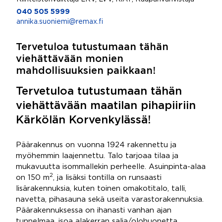
040 505 5999
annika.suoniemi@remax.fi
Tervetuloa tutustumaan tähän
viehättävään monien
mahdollisuuksien paikkaan!
Tervetuloa tutustumaan tähän
viehättävään maatilan pihapiiriin
Kärkölän Korvenkylässä!
Päärakennus on vuonna 1924 rakennettu ja
myöhemmin laajennettu. Talo tarjoaa tilaa ja
mukavuutta isommallekin perheelle. Asuinpinta-alaa
2
on 150 m
, ja lisäksi tontilla on runsaasti
lisärakennuksia, kuten toinen omakotitalo, talli,
navetta, pihasauna sekä useita varastorakennuksia.
Päärakennuksessa on ihanasti vanhan ajan
tunnelmaa, isoa alakerran salia/olohuonetta