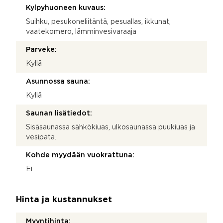
Kylpyhuoneen kuvaus:
Suihku, pesukoneliitäntä, pesuallas, ikkunat,
vaatekomero, lämminvesivaraaja
Parveke:
Kyllä
Asunnossa sauna:
Kyllä
Saunan lisätiedot:
Sisäsaunassa sähkökiuas, ulkosaunassa puukiuas ja
vesipata.
Kohde myydään vuokrattuna:
Ei
Hinta ja kustannukset
Myyntihinta: