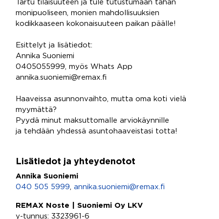
Tartu tilaisuuteen ja tule tutustumaan tähän
monipuoliseen, monien mahdollisuuksien
kodikkaaseen kokonaisuuteen paikan päälle!
Esittelyt ja lisätiedot:
Annika Suoniemi
0405055999, myös Whats App
annika.suoniemi@remax.fi
Haaveissa asunnonvaihto, mutta oma koti vielä
myymättä?
Pyydä minut maksuttomalle arviokäynnille
ja tehdään yhdessä asuntohaaveistasi totta!
Lisätiedot ja yhteydenotot
Annika Suoniemi
040 505 5999
,
annika.suoniemi@remax.fi
REMAX Noste | Suoniemi Oy LKV
y-tunnus: 3323961-6