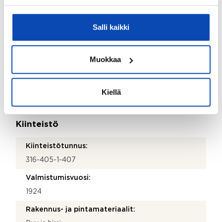
Kohteen yleiskunto:
Tyydyttävä
Salli kaikki
Kohde myydään kalustettuna:
Ei
Muokkaa
Kauppaan ei kuulu:
osa polttopuista kuuluu kauppaan, lopusta voidaan
Kiellä
neuvotella.
Kiinteistö
Kiinteistötunnus:
316-405-1-407
Valmistumisvuosi:
1924
Rakennus- ja pintamateriaalit: