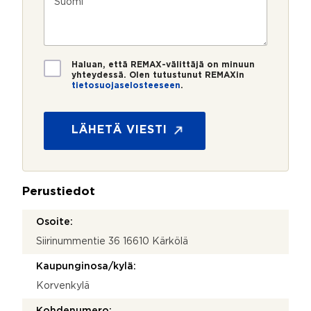
m
o
e
s
e
s
?
t
r
t
i
o
i
*
*
T
Haluan, että REMAX-välittäjä on minuun
i
yhteydessä. Olen tutustunut REMAXin
tietosuojaselosteeseen
.
e
k
t
o
o
s
s
LÄHETÄ VIESTI
k
u
e
o
e
j
?
a
Perustiedot
*
Osoite:
Siirinummentie 36 16610 Kärkölä
Kaupunginosa/kylä:
Korvenkylä
Kohdenumero: