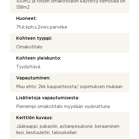
100m2 ja toisen omakotitalon käytetty kerrosala on
138m2
Huoneet:
7h,k,kph,s,2xwc,parveke
Kohteen tyyppi:
Omakotitalo
Kohteen yleiskunto:
Tyydyttävä
Vapautuminen:
Muu ehto: 2kk kaupanteosta/ sopimuksen mukaan
Lisätietoja vapautumisesta:
Pienempi omakotitalo myydään vuokrattuna
Keittiön kuvaus:
Jääkaappi, pakastin, astianpesukone, keraaminen
liesi, liesituuletin, talouskellari.