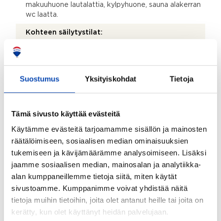
makuuhuone lautalattia, kylpyhuone, sauna alakerran
wc laatta.
Kohteen säilytystilat:
Jäähdytetty kellari, vaatehuone, kylmä ulkovarasto,
lämmin ulkovarasto, kaapistot, ullakko ja vinttikomero
Kohteessa on satelliittiantenni:
Suostumus
Yksityiskohdat
Tietoja
Ei
Taloyhtiössä on antenni:
Tämä sivusto käyttää evästeitä
Kyllä
Käytämme evästeitä tarjoamamme sisällön ja mainosten
Myyjän aikana huoneistoon tehdyt toimenpiteet:
räätälöimiseen, sosiaalisen median ominaisuuksien
2020 alakerran wc ja pintaremonttia 2024 kaksi
tukemiseen ja kävijämäärämme analysoimiseen. Lisäksi
ulkoseinää vaihdettu huonot hirret uusiin, laitettu
jaamme sosiaalisen median, mainosalan ja analytiikka-
tuulentuojalevyt, paneloitu, asennettu tippapellit ja
alan kumppaneillemme tietoja siitä, miten käytät
maalattu ikkunat. 2025 Sauna maalattu ja vaihdettu
sivustoamme. Kumppanimme voivat yhdistää näitä
lauteet. Pesuhuoneen lattia saumattu uudestaan,
tietoja muihin tietoihin, joita olet antanut heille tai joita on
ovet ja katto maalattu ja uusittu kaapinovet.
Rappuset ja yläkerran kaiteet maalattu.
kerätty, kun olet käyttänyt heidän palvelujaan.