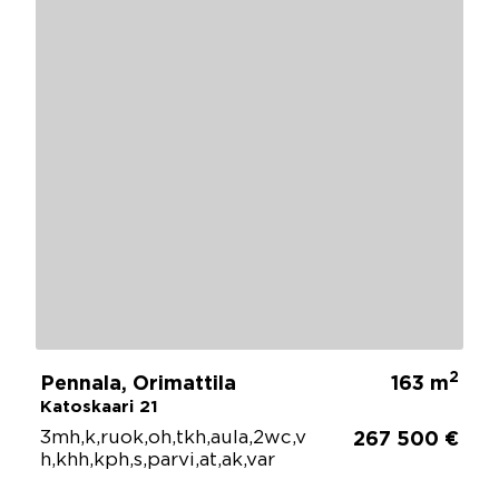
2
Pennala, Orimattila
163 m
Katoskaari 21
3mh,k,ruok,oh,tkh,aula,2wc,v
267 500 €
h,khh,kph,s,parvi,at,ak,var