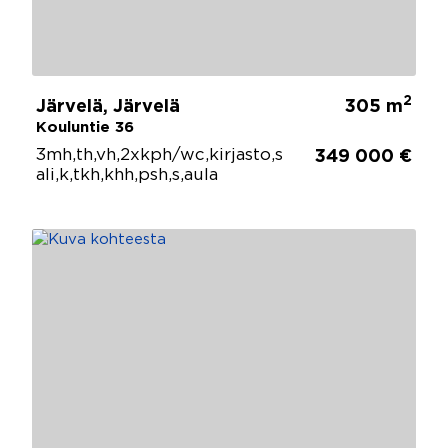
2
Järvelä, Järvelä
305 m
Kouluntie 36
3mh,th,vh,2xkph/wc,kirjasto,s
349 000 €
ali,k,tkh,khh,psh,s,aula