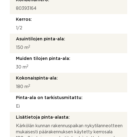
80393164
Kerros:
1/2
Asuintilojen pinta-ala:
2
150 m
Muiden tilojen pinta-ala:
2
30 m
Kokonaispinta-ala:
2
180 m
Pinta-ala on tarkistusmitattu:
Ei
Lisätietoja pinta-alasta:
Kärkölän kunnan rakennuspaikan nykytilanneotteen
mukaisesti päärakennuksen käytetty kerrosala