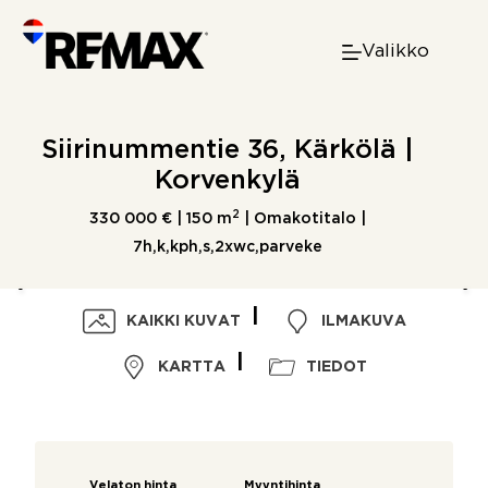
Skip
to
Valikko
content
Siirinummentie 36, Kärkölä |
Korvenkylä
2
330 000 € |
150 m
| Omakotitalo |
7h,k,kph,s,2xwc,parveke
KAIKKI KUVAT
ILMAKUVA
KARTTA
TIEDOT
Velaton hinta
Myyntihinta