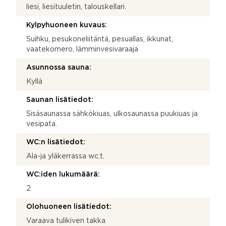
liesi, liesituuletin, talouskellari.
Kylpyhuoneen kuvaus:
Suihku, pesukoneliitäntä, pesuallas, ikkunat,
vaatekomero, lämminvesivaraaja
Asunnossa sauna:
Kyllä
Saunan lisätiedot:
Sisäsaunassa sähkökiuas, ulkosaunassa puukiuas ja
vesipata.
WC:n lisätiedot:
Ala-ja yläkerrassa wc:t.
WC:iden lukumäärä:
2
Olohuoneen lisätiedot:
Varaava tulikiven takka