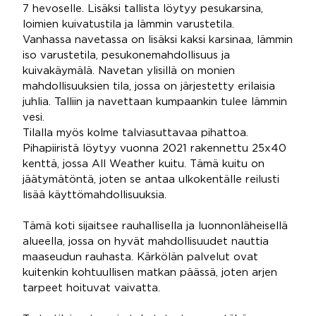
7 hevoselle. Lisäksi tallista löytyy pesukarsina,
loimien kuivatustila ja lämmin varustetila.
Vanhassa navetassa on lisäksi kaksi karsinaa, lämmin
iso varustetila, pesukonemahdollisuus ja
kuivakäymälä. Navetan ylisillä on monien
mahdollisuuksien tila, jossa on järjestetty erilaisia
juhlia. Talliin ja navettaan kumpaankin tulee lämmin
vesi.
Tilalla myös kolme talviasuttavaa pihattoa.
Pihapiiristä löytyy vuonna 2021 rakennettu 25x40
kenttä, jossa All Weather kuitu. Tämä kuitu on
jäätymätöntä, joten se antaa ulkokentälle reilusti
lisää käyttömahdollisuuksia.
Tämä koti sijaitsee rauhallisella ja luonnonläheisellä
alueella, jossa on hyvät mahdollisuudet nauttia
maaseudun rauhasta. Kärkölän palvelut ovat
kuitenkin kohtuullisen matkan päässä, joten arjen
tarpeet hoituvat vaivatta.