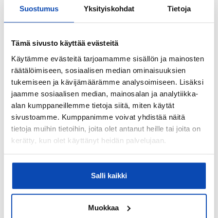
energiatodistusta
Suostumus
Yksityiskohdat
Tietoja
Asbestikartoitus:
Ei
Tämä sivusto käyttää evästeitä
Käytämme evästeitä tarjoamamme sisällön ja mainosten
Tontti ja kaavoitus
räätälöimiseen, sosiaalisen median ominaisuuksien
tukemiseen ja kävijämäärämme analysoimiseen. Lisäksi
Tontin pinta-ala:
jaamme sosiaalisen median, mainosalan ja analytiikka-
2
5 300 m
alan kumppaneillemme tietoja siitä, miten käytät
sivustoamme. Kumppanimme voivat yhdistää näitä
Tontin omistus:
tietoja muihin tietoihin, joita olet antanut heille tai joita on
Oma
kerätty, kun olet käyttänyt heidän palvelujaan.
Lisätietoja tontista:
luonnontilassa, havupuita ja varvustoa
Salli kaikki
Kaavoitus:
Yleiskaava
Muokkaa