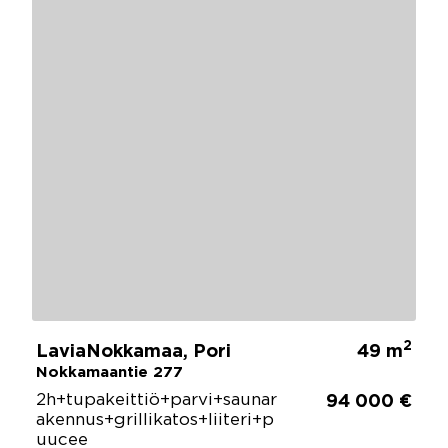
2
LaviaNokkamaa, Pori
49 m
Nokkamaantie 277
2h+tupakeittiö+parvi+saunar
94 000 €
akennus+grillikatos+liiteri+p
uucee