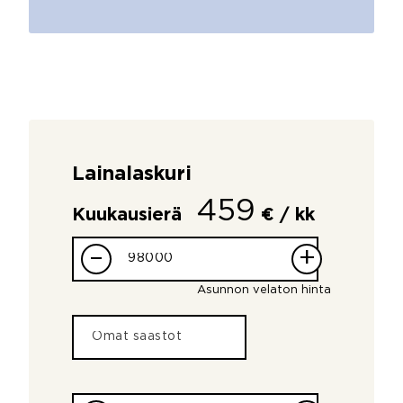
Lainalaskuri
459
Kuukausierä
€ / kk
–
+
Asunnon velaton hinta