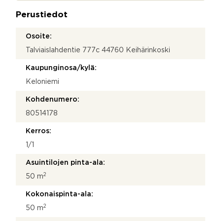
a
o
Perustiedot
*
t
t
o
Osoite:
s
Talviaislahdentie 777c 44760 Keihärinkoski
i
Kaupunginosa/kylä:
Keloniemi
Kohdenumero:
80514178
Kerros:
1/1
Asuintilojen pinta-ala:
2
50 m
Kokonaispinta-ala:
2
50 m