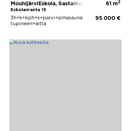
2
MouhijärviEskola, Sastamala
61 m
Eskolanranta 15
3h+k+kph+s+parvi+pihasauna
95 000 €
tupineen+aitta