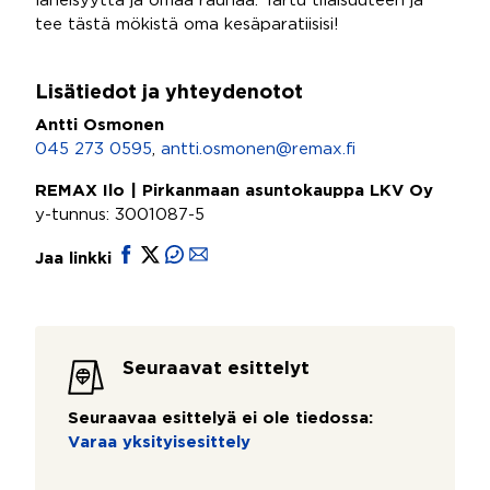
läheisyyttä ja omaa rauhaa. Tartu tilaisuuteen ja
tee tästä mökistä oma kesäparatiisisi!
Lisätiedot ja yhteydenotot
Antti Osmonen
045 273 0595
,
antti.osmonen@remax.fi
REMAX Ilo | Pirkanmaan asuntokauppa LKV Oy
y-tunnus: 3001087-5
Jaa linkki
Seuraavat esittelyt
Seuraavaa esittelyä ei ole tiedossa:
Varaa yksityisesittely