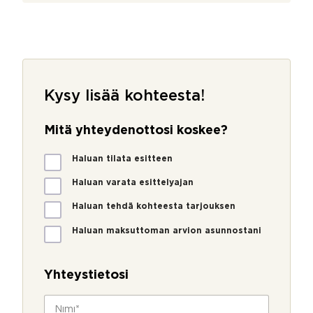
Kysy lisää kohteesta!
Mitä yhteydenottosi koskee?
M
Haluan tilata esitteen
i
t
Haluan varata esittelyajan
ä
Haluan tehdä kohteesta tarjouksen
y
h
Haluan maksuttoman arvion asunnostani
t
e
y
Yhteystietosi
d
e
N
n