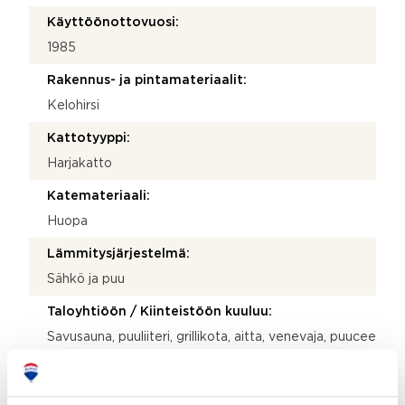
Käyttöönottovuosi:
1985
Rakennus- ja pintamateriaalit:
Kelohirsi
Kattotyyppi:
Harjakatto
Katemateriaali:
Huopa
Lämmitysjärjestelmä:
Sähkö ja puu
Taloyhtiöön / Kiinteistöön kuuluu:
Savusauna, puuliiteri, grillikota, aitta, venevaja, puucee
Onko kohteesta energiatodistusta?:
Kohteella ei energiatodistuslain nojalla tarvitse olla