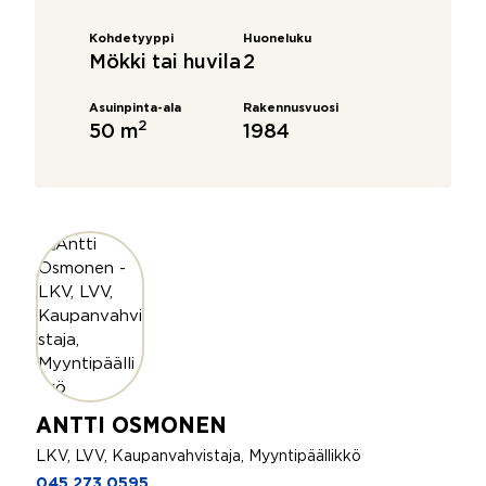
Kohdetyyppi
Huoneluku
Mökki tai huvila
2
Asuinpinta-ala
Rakennusvuosi
2
50 m
1984
ANTTI OSMONEN
LKV, LVV, Kaupanvahvistaja, Myyntipäällikkö
045 273 0595