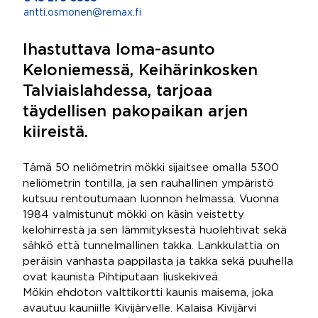
antti.osmonen@remax.fi
Ihastuttava loma-asunto
Keloniemessä, Keihärinkosken
Talviaislahdessa, tarjoaa
täydellisen pakopaikan arjen
kiireistä.
Tämä 50 neliömetrin mökki sijaitsee omalla 5300
neliömetrin tontilla, ja sen rauhallinen ympäristö
kutsuu rentoutumaan luonnon helmassa. Vuonna
1984 valmistunut mökki on käsin veistetty
kelohirrestä ja sen lämmityksestä huolehtivat sekä
sähkö että tunnelmallinen takka. Lankkulattia on
peräisin vanhasta pappilasta ja takka sekä puuhella
ovat kaunista Pihtiputaan liuskekiveä.
Mökin ehdoton valttikortti kaunis maisema, joka
avautuu kauniille Kivijärvelle. Kalaisa Kivijärvi