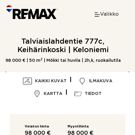
Skip
to
Valikko
content
Talviaislahdentie 777c,
Keihärinkoski | Keloniemi
2
98 000 € |
50 m
| Mökki tai huvila | 2h,k, ruokailutila
KAIKKI KUVAT
ILMAKUVA
KARTTA
TIEDOT
Velaton hinta
Myyntihinta
98 000 €
98 000 €