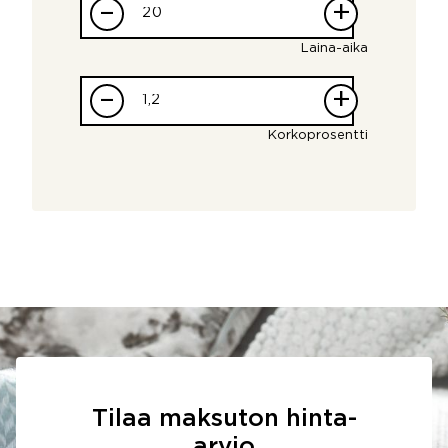
–
+
Laina-aika
–
+
Korkoprosentti
Tilaa maksuton hinta-
arvio