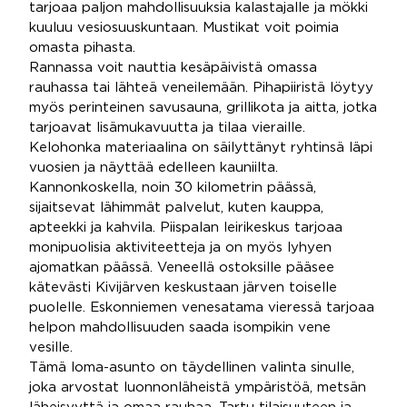
tarjoaa paljon mahdollisuuksia kalastajalle ja mökki
kuuluu vesiosuuskuntaan. Mustikat voit poimia
omasta pihasta.
Rannassa voit nauttia kesäpäivistä omassa
rauhassa tai lähteä veneilemään. Pihapiiristä löytyy
myös perinteinen savusauna, grillikota ja aitta, jotka
tarjoavat lisämukavuutta ja tilaa vieraille.
Kelohonka materiaalina on säilyttänyt ryhtinsä läpi
vuosien ja näyttää edelleen kauniilta.
Kannonkoskella, noin 30 kilometrin päässä,
sijaitsevat lähimmät palvelut, kuten kauppa,
apteekki ja kahvila. Piispalan leirikeskus tarjoaa
monipuolisia aktiviteetteja ja on myös lyhyen
ajomatkan päässä. Veneellä ostoksille pääsee
kätevästi Kivijärven keskustaan järven toiselle
puolelle. Eskonniemen venesatama vieressä tarjoaa
helpon mahdollisuuden saada isompikin vene
vesille.
Tämä loma-asunto on täydellinen valinta sinulle,
joka arvostat luonnonläheistä ympäristöä, metsän