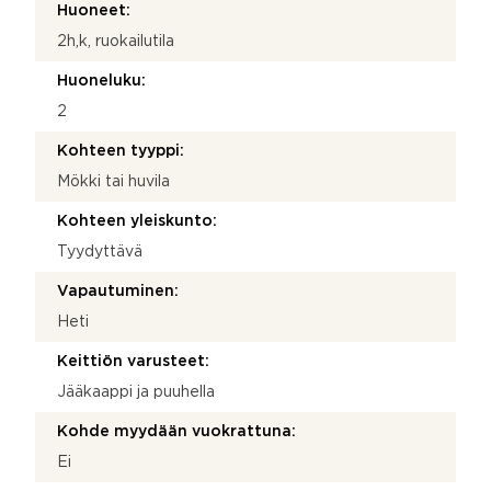
Huoneet:
2h,k, ruokailutila
Huoneluku:
2
Kohteen tyyppi:
Mökki tai huvila
Kohteen yleiskunto:
Tyydyttävä
Vapautuminen:
Heti
Keittiön varusteet:
Jääkaappi ja puuhella
Kohde myydään vuokrattuna:
Ei