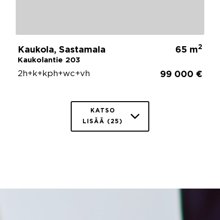
2
Kaukola, Sastamala
65 m
Kaukolantie 203
2h+k+kph+wc+vh
99 000 €
KATSO
LISÄÄ (25)