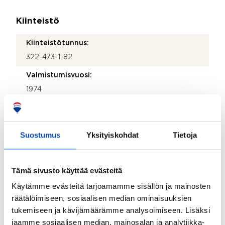
Kiinteistö
Kiinteistötunnus:
322-473-1-82
Valmistumisvuosi:
1974
Rakennus- ja pintamateriaalit:
Puu
Suostumus
Yksityiskohdat
Tietoja
Kattotyyppi:
Harjakatto
Tämä sivusto käyttää evästeitä
Katemateriaali:
Käytämme evästeitä tarjoamamme sisällön ja mainosten
Pelti
räätälöimiseen, sosiaalisen median ominaisuuksien
Lämmitysjärjestelmä:
tukemiseen ja kävijämäärämme analysoimiseen. Lisäksi
Puu
jaamme sosiaalisen median, mainosalan ja analytiikka-