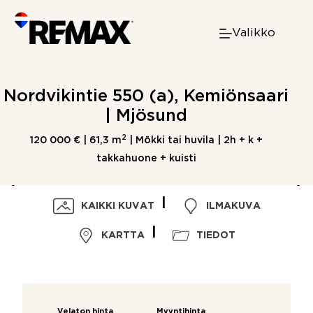
Skip
to
Valikko
content
Nordvikintie 550 (a), Kemiönsaari
| Mjösund
2
120 000 € |
61,3 m
| Mökki tai huvila | 2h + k +
takkahuone + kuisti
KAIKKI KUVAT
ILMAKUVA
KARTTA
TIEDOT
Velaton hinta
Myyntihinta