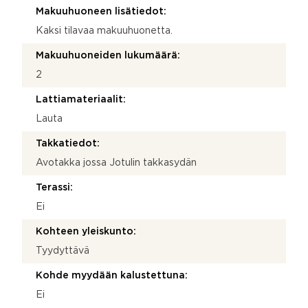
Makuuhuoneen lisätiedot:
Kaksi tilavaa makuuhuonetta.
Makuuhuoneiden lukumäärä:
2
Lattiamateriaalit:
Lauta
Takkatiedot:
Avotakka jossa Jotulin takkasydän
Terassi:
Ei
Kohteen yleiskunto:
Tyydyttävä
Kohde myydään kalustettuna:
Ei