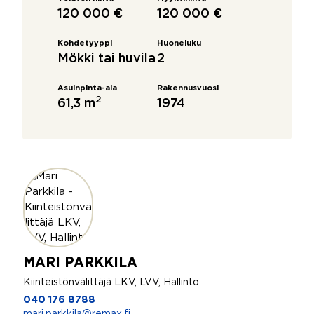
120 000 €
120 000 €
Kohdetyyppi
Huoneluku
Mökki tai huvila
2
Asuinpinta-ala
Rakennusvuosi
2
61,3 m
1974
MARI PARKKILA
Kiinteistönvälittäjä LKV, LVV, Hallinto
040 176 8788