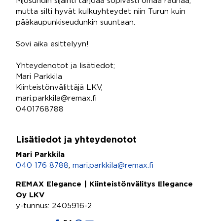
Mjösundin sijainti tarjoaa sopivasti omaa rauhaa,
mutta silti hyvät kulkuyhteydet niin Turun kuin
pääkaupunkiseudunkin suuntaan.
Sovi aika esittelyyn!
Yhteydenotot ja lisätiedot;
Mari Parkkila
Kiinteistönvälittäjä LKV,
mari.parkkila@remax.fi
0401768788
Lisätiedot ja yhteydenotot
Mari Parkkila
040 176 8788
,
mari.parkkila@remax.fi
REMAX Elegance | Kiinteistönvälitys Elegance
Oy LKV
y-tunnus: 2405916-2