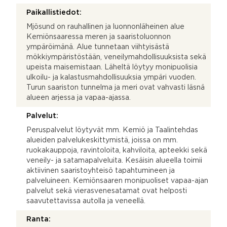
Paikallistiedot:
Mjösund on rauhallinen ja luonnonläheinen alue
Kemiönsaaressa meren ja saaristoluonnon
ympäröimänä. Alue tunnetaan viihtyisästä
mökkiympäristöstään, veneilymahdollisuuksista sekä
upeista maisemistaan. Läheltä löytyy monipuolisia
ulkoilu- ja kalastusmahdollisuuksia ympäri vuoden.
Turun saariston tunnelma ja meri ovat vahvasti läsnä
alueen arjessa ja vapaa-ajassa.
Palvelut:
Peruspalvelut löytyvät mm. Kemiö ja Taalintehdas
alueiden palvelukeskittymistä, joissa on mm.
ruokakauppoja, ravintoloita, kahviloita, apteekki sekä
veneily- ja satamapalveluita. Kesäisin alueella toimii
aktiivinen saaristoyhteisö tapahtumineen ja
palveluineen. Kemiönsaaren monipuoliset vapaa-ajan
palvelut sekä vierasvenesatamat ovat helposti
saavutettavissa autolla ja veneellä.
Ranta: