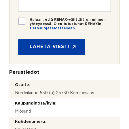
e
s
?
t
r
t
i
o
i
*
*
T
Haluan, että REMAX-välittäjä on minuun
i
yhteydessä. Olen tutustunut REMAXin
tietosuojaselosteeseen
.
e
T
t
i
o
e
s
LÄHETÄ VIESTI
t
u
o
o
s
j
u
a
o
Perustiedot
*
j
a
Osoite:
N
Nordvikintie 550 (a) 25730 Kemiönsaari
i
m
Kaupunginosa/kylä:
i
Mjösund
Kohdenumero: