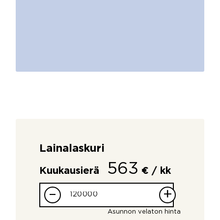
Lainalaskuri
563
Kuukausierä
€ / kk
–
+
Asunnon velaton hinta