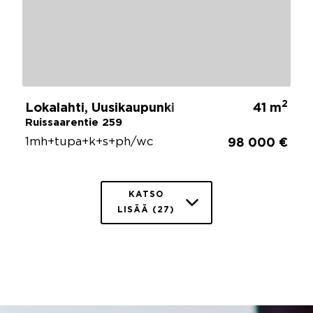
2
Lokalahti, Uusikaupunki
41 m
Ruissaarentie 259
1mh+tupa+k+s+ph/wc
98 000 €
KATSO
LISÄÄ (27)