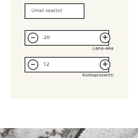
–
+
Laina-aika
–
+
Korkoprosentti