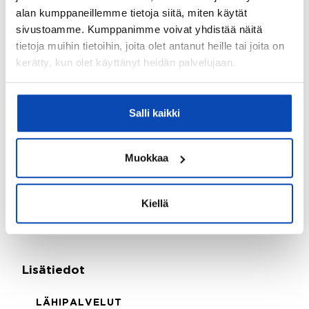
alan kumppaneillemme tietoja siitä, miten käytät
Onko kohteesta energiatodistusta?:
sivustoamme. Kumppanimme voivat yhdistää näitä
Kohteella ei energiatodistuslain nojalla tarvitse olla
tietoja muihin tietoihin, joita olet antanut heille tai joita on
energiatodistusta
kerätty, kun olet käyttänyt heidän palvelujaan.
Asbestikartoitus:
Ei
Salli kaikki
Tontti ja kaavoitus
Muokkaa
Tontin omistus:
Oma
Kiellä
Kaavoitus:
Rantaosayleiskaava
Lisätiedot
LÄHIPALVELUT