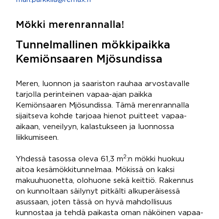
mari.parkkila@remax.fi
Mökki merenrannalla!
Tunnelmallinen mökkipaikka
Kemiönsaaren Mjösundissa
Meren, luonnon ja saariston rauhaa arvostavalle
tarjolla perinteinen vapaa-ajan paikka
Kemiönsaaren Mjösundissa. Tämä merenrannalla
sijaitseva kohde tarjoaa hienot puitteet vapaa-
aikaan, veneilyyn, kalastukseen ja luonnossa
liikkumiseen.
2
Yhdessä tasossa oleva 61,3 m
:n mökki huokuu
aitoa kesämökkitunnelmaa. Mökissä on kaksi
makuuhuonetta, olohuone sekä keittiö. Rakennus
on kunnoltaan säilynyt pitkälti alkuperäisessä
asussaan, joten tässä on hyvä mahdollisuus
kunnostaa ja tehdä paikasta oman näköinen vapaa-