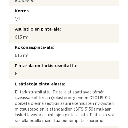
80503482
Kerros:
1/1
Asuintilojen pinta-ala:
2
61,3 m
Kokonaispinta-ala:
2
61,3 m
Pinta-ala on tarkistusmitattu:
Ei
Lisätietoja pinta-alasta:
Ei tarkistusmitattu. Pinta-alat saattavat tämän
ikäisissä kohteissa (rekisteröity ennen 01.01.1992)
poiketa olennaisestikin asuinrakennusten nykyisten
mittaustapojen ja standardien (SFS 5139) mukaan
laskettavasta asuintilojen pinta-alasta. Pinta-ala voi
siis olla edellä mainittua pienempi tai suurempi.