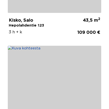
2
Kisko, Salo
43,5 m
Hepolahdentie 123
3 h + k
109 000 €