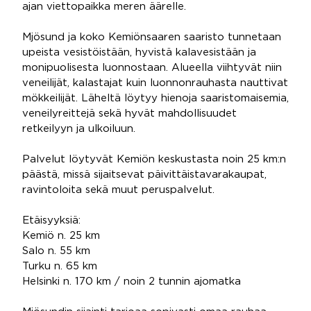
ajan viettopaikka meren äärelle.
Mjösund ja koko Kemiönsaaren saaristo tunnetaan
upeista vesistöistään, hyvistä kalavesistään ja
monipuolisesta luonnostaan. Alueella viihtyvät niin
veneilijät, kalastajat kuin luonnonrauhasta nauttivat
mökkeilijät. Läheltä löytyy hienoja saaristomaisemia,
veneilyreittejä sekä hyvät mahdollisuudet
retkeilyyn ja ulkoiluun.
Palvelut löytyvät Kemiön keskustasta noin 25 km:n
päästä, missä sijaitsevat päivittäistavarakaupat,
ravintoloita sekä muut peruspalvelut.
Etäisyyksiä:
Kemiö n. 25 km
Salo n. 55 km
Turku n. 65 km
Helsinki n. 170 km / noin 2 tunnin ajomatka