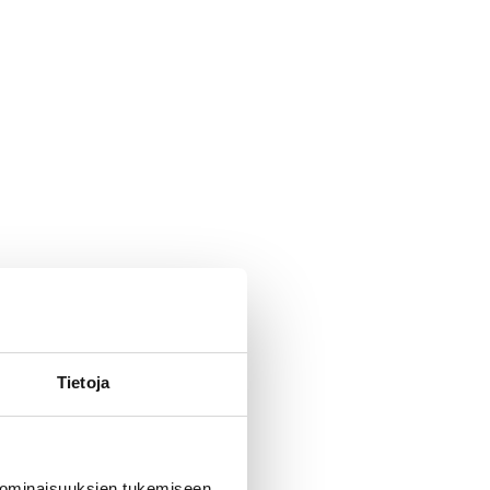
Tietoja
 ominaisuuksien tukemiseen