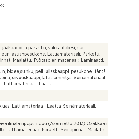
 kk
et jääkaappi ja pakastin, valurautaliesi, uuni,
uletin, astianpesukone. Lattiamateriaali: Parketti.
innat: Maalattu. Työtasojen materiaali: Laminaatti.
in, bidee,suihku, peili, allaskaappi, pesukoneliitäntä,
seinä, siivouskaappi, lattialämmitys. Seinämateriaali:
i. Lattiamateriaali: Laatta.
iuas. Lattiamateriaali: Laatta. Seinämateriaali:
i.
ntävä ilmalämpöpumppu (Asennettu 2013) Osakkaan
lla. Lattiamateriaali: Parketti. Seinäpinnat: Maalattu.