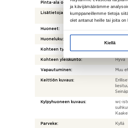
Pinta-ala on tarkistusmitattu:
Ei
ja kävijämäärämme analysoim
kumppaneillemme tietoja siitä
Lisätietoja pinta-alasta:
Ei tark
pienem
olet antanut heille tai joita o
Huoneet:
3h+k+
Huoneluku:
3
Kiellä
Kohteen tyyppi:
Kerros
Kohteen yleiskunto:
Hyvä
Vapautuminen:
Muu e
Keittiön kuvaus:
Erillis
liesitu
Seinäp
Kylpyhuoneen kuvaus:
wc-istu
suihku
Kaakel
Parveke:
Kyllä