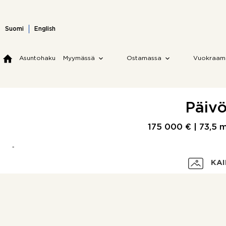
Skip
to
content
Suomi
English
Asuntohaku
Myymässä
Ostamassa
Vuokraam
Päivö
175 000 € |
73,5 
KAI
Velaton hinta
Myyntihinta