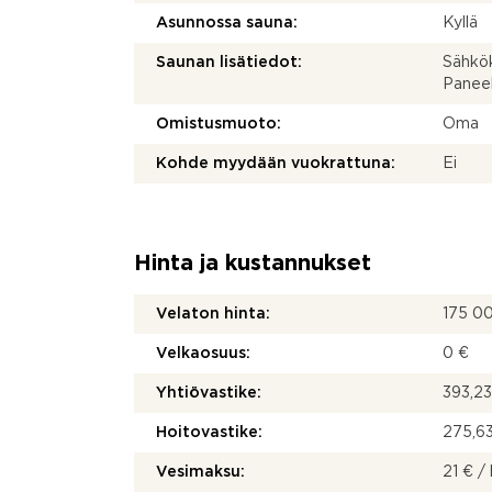
Asunnossa sauna:
Kyllä
Saunan lisätiedot:
Sähkök
Paneel
Omistusmuoto:
Oma
Kohde myydään vuokrattuna:
Ei
Hinta ja kustannukset
Velaton hinta:
175 0
Velkaosuus:
0 €
Yhtiövastike:
393,23
Hoitovastike:
275,63
Vesimaksu:
21 € / 