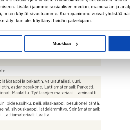
iseen. Lisäksi jaamme sosiaalisen median, mainosalan ja analy
, miten käytät sivustoamme. Kumppanimme voivat yhdistää näitä t
istusmitattu. Pinta-ala voi siis olla edellä mainittua
pi tai suurempi.
n kerätty, kun olet käyttänyt heidän palvelujaan.
s
Muokkaa
talo
hto
et jääkaappi ja pakastin, valurautaliesi, uuni,
uletin, astianpesukone. Lattiamateriaali: Parketti.
innat: Maalattu. Työtasojen materiaali: Laminaatti.
in, bidee,suihku, peili, allaskaappi, pesukoneliitäntä,
seinä, siivouskaappi, lattialämmitys. Seinämateriaali:
i. Lattiamateriaali: Laatta.