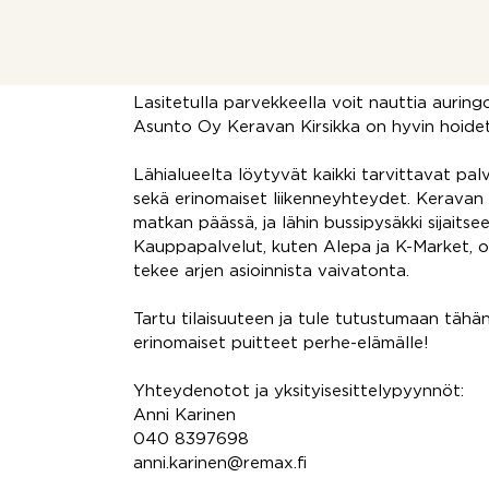
tarvittavilla kodinkoneilla sujuvaan arkeen.
joka tuo mukavuutta viileinä aamuina. Omass
sopivaan aikaan.
Lasitetulla parvekkeella voit nauttia aurin
Asunto Oy Keravan Kirsikka on hyvin hoidet
Lähialueelta löytyvät kaikki tarvittavat palv
sekä erinomaiset liikenneyhteydet. Keravan
matkan päässä, ja lähin bussipysäkki sijaitse
Kauppapalvelut, kuten Alepa ja K-Market, 
tekee arjen asioinnista vaivatonta.
Tartu tilaisuuteen ja tule tutustumaan tähän
erinomaiset puitteet perhe-elämälle!
Yhteydenotot ja yksityisesittelypyynnöt:
Anni Karinen
040 8397698
anni.karinen@remax.fi