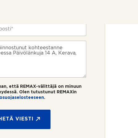
uan, että REMAX-välittäjä on minuun
eydessä. Olen tutustunut REMAXin
tosuojaselosteeseen
.
HETÄ VIESTI