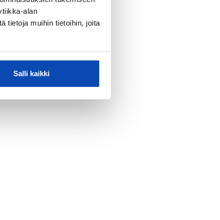
tiikka-alan
ietoja muihin tietoihin, joita
Salli kaikki