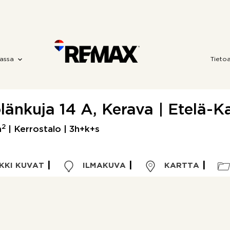
assa
Tieto
länkuja 14 A, Kerava | Etelä-K
2
m
| Kerrostalo | 3h+k+s
KKI KUVAT
ILMAKUVA
KARTTA
Kohdetyyppi