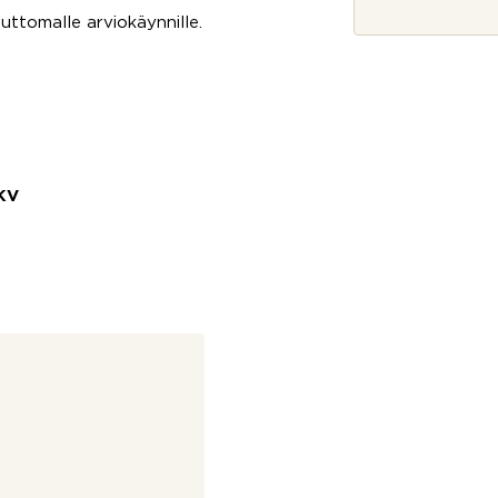
*
tomalle arviokäynnille.
KV