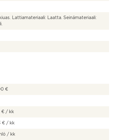
iuas. Lattiamateriaali: Laatta. Seinämateriaali:
i.
00 €
 € / kk
 € / kk
hlö / kk