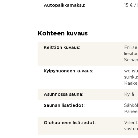
Autopaikkamaksu:
15 € /
Kohteen kuvaus
Keittiön kuvaus:
Erillis
liesitu
Seinäp
Kylpyhuoneen kuvaus:
wc-istu
suihku
Kaakel
Asunnossa sauna:
Kyllä
Saunan lisätiedot:
Sähkök
Paneel
Olohuoneen lisätiedot:
Viile
vastuu