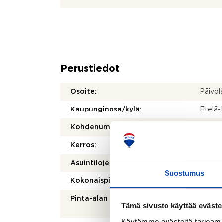
Perustiedot
Osoite:
Päivöl
Kaupunginosa/kylä:
Etelä-
Kohdenumero:
8042
Kerros:
1/2
Asuintilojen pinta-ala:
73,5 
Suostumus
Kokonaispinta-ala:
73,5 
Pinta-alan peruste:
Isännö
Tämä sivusto käyttää eväste
mukai
Käytämme evästeitä tarjoama