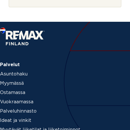
r
j
e
Palvelut
Asuntohaku
Myymässä
Ostamassa
Vuokraamassa
Palveluhinnasto
Ideat ja vinkit
Myytävät liiketilat ja liiketoiminnot