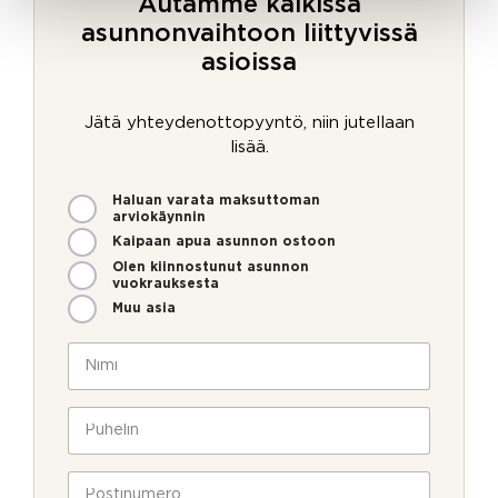
Autamme kaikissa
asunnonvaihtoon liittyvissä
asioissa
Jätä yhteydenottopyyntö, niin jutellaan
lisää.
M
Haluan varata maksuttoman
i
arviokäynnin
t
Kaipaan apua asunnon ostoon
e
Olen kiinnostunut asunnon
n
vuokrauksesta
v
Muu asia
o
i
N
m
i
m
m
e
i
P
o
*
u
l
h
l
e
P
a