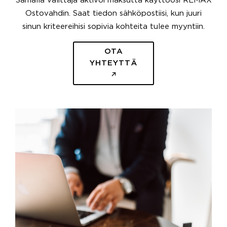
Samalla välittäjä aktivoi maksutta käyttöösi REMAX
Ostovahdin. Saat tiedon sähköpostiisi, kun juuri
sinun kriteereihisi sopivia kohteita tulee myyntiin.
OTA
YHTEYTTÄ