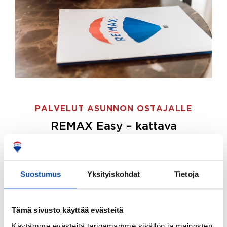
PALVELUT ASUNNON OSTAJALLE
REMAX Easy – kattava
palvelupaketti asunnon ostoon
REMAX Easy on palvelupakettimme asunnon
ostajille.
Tee ostotoimeksianto ja etsimme juuri
Suostumus
Yksityiskohdat
Tietoja
sinulle sopivan kodin, eikä sinun tarvitse nähdä
vaivaa sen löytämiseksi.
Tämä sivusto käyttää evästeitä
Hoidamme koko ostoprosessin puolestasi.
Käytämme evästeitä tarjoamamme sisällön ja mainosten