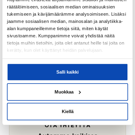
Ostotoimeksiantopalvelumme sopii myös esimerkiksi
räätälöimiseen, sosiaalisen median ominaisuuksien
sijoitus- ja vapaa-ajan asuntojen ostoon.
tukemiseen ja kävijämäärämme analysoimiseen. Lisäksi
jaamme sosiaalisen median, mainosalan ja analytiikka-
LUE LISÄÄ
alan kumppaneillemme tietoja siitä, miten käytät
sivustoamme. Kumppanimme voivat yhdistää näitä
tietoja muihin tietoihin, joita olet antanut heille tai joita on
kerätty, kun olet käyttänyt heidän palvelujaan.
Salli kaikki
Muokkaa
Kiellä
OTA YHTEYTTÄ