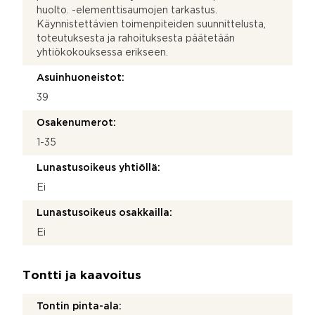
huolto. -elementtisaumojen tarkastus.
Käynnistettävien toimenpiteiden suunnittelusta,
toteutuksesta ja rahoituksesta päätetään
yhtiökokouksessa erikseen.
Asuinhuoneistot:
39
Osakenumerot:
1-35
Lunastusoikeus yhtiöllä:
Ei
Lunastusoikeus osakkailla:
Ei
Tontti ja kaavoitus
Tontin pinta-ala: