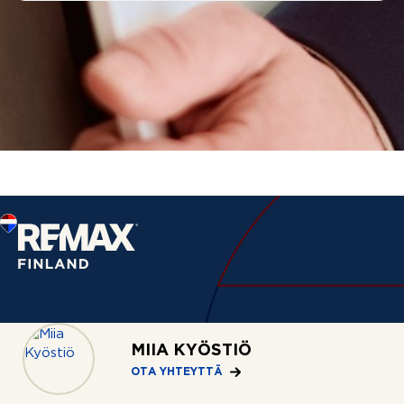
Palvelut
MIIA KYÖSTIÖ
Asuntohaku
OTA YHTEYTTÄ
Myymässä