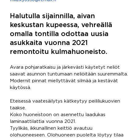
miia.kyostio@remax.fi
Halutulla sijainnilla, aivan
keskustan kupeessa, vehreällä
omalla tontilla odottaa uusia
asukkaita vuonna 2021
remontoitu kulmahuoneisto.
Avara pohjaratkaisu ja järkevästi käytetyt neliöt
saavat asunnon tuntumaan neliöitään suuremmalta.
Modernit pinnat miellyttävät silmää ja kestävät
käytössä.
Eteisessä vaatesäilytys kätkeytyy peililiukuovien
taakse.
Koko huoneistoon on asennettu laadukas
laminaattilattia vuonna 2021.
Tyylikäs, ikkunallinen keittiö avautuu
olohuoneeseen. Olohuoneen puolelta löytyy tilaa