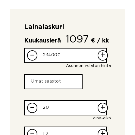
Lainalaskuri
1097
Kuukausierä
€ / kk
–
+
Asunnon velaton hinta
–
+
Laina-aika
–
+