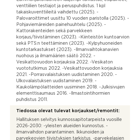
venttiilien testiajot ja peruspuhdistus. 1 kpl
takaiskuventtiileitä vaihdettu (2025). -
Palovaroittimet uusittu 10 vuoden paristolla (2025). -
Pohjaviemäreiden painehuuhtelu (2025). -
Kattorakenteiden sekä parvekkeen
korjaus/tiivistäminen (2023). -Kiinteistön kuntoarvion
sekä PTS:n teettäminen (2023). -Kylpyhuoneiden
kuntotarkastukset (2023). -Ilmanvaihtokanavien
nuohous ja ilmamäärien säätö 2022. -
Vesikattovuodon korjauksia 2022. -Vesikaton
vuototutkimus 2022. -Vesikattovuodon korjauksia
2021. -Porrasvalaistuksen uudistaminen 2020. -
Ulkovalaistuksen uudistaminen 2019. -
Kaukolämpölaitteiden uusiminen 2018. -Julkisivujen
elementtisaumaus 2016. -Ilmastointihormien
puhdistus 2011.
Tiedossa olevat tulevat korjaukset/remontit:
Hallituksen selvitys kunnossapitotarpeista vuosille
2026-2030: -yleisten alueiden kunnostus. -
ilmanvaihdon parantaminen. Ikkunoiden ja
parvekeovien tiivistyksien tarkistus. -parvekelasien