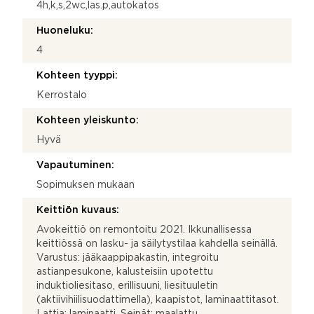
4h,k,s,2wc,las.p,autokatos
Huoneluku:
4
Kohteen tyyppi:
Kerrostalo
Kohteen yleiskunto:
Hyvä
Vapautuminen:
Sopimuksen mukaan
Keittiön kuvaus:
Avokeittiö on remontoitu 2021. Ikkunallisessa
keittiössä on lasku- ja säilytystilaa kahdella seinällä.
Varustus: jääkaappipakastin, integroitu
astianpesukone, kalusteisiin upotettu
induktioliesitaso, erillisuuni, liesituuletin
(aktiivihiilisuodattimella), kaapistot, laminaattitasot.
Lattia: laminaatti. Seinät: maalattu.