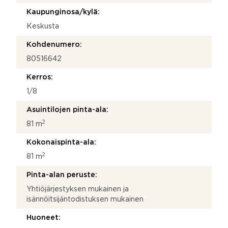
i
Kaupunginosa/kylä:
n
n
Keskusta
u
m
Kohdenumero:
e
80516642
r
o
Kerros:
1/8
Asuintilojen pinta-ala:
2
81 m
Kokonaispinta-ala:
2
81 m
Pinta-alan peruste:
Yhtiöjärjestyksen mukainen ja
isännöitsijäntodistuksen mukainen
Huoneet: