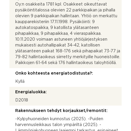
Oy:n osakkeita 1781 kpl. Osakkeet oikeuttavat
pysäköintitalossa olevien 22 parkkipaikan ja pihalla
olevien 9 parkkipaikan hallintaan. Yhtiö on merkattu
kaupparekisteriin 17.11.1998. Pysäköinti: 9
autokatospaikka, 9 katollista ylätasanteen
pihapaikkaa, 9 pihapaikkaa, 4 vieraspaikkaa.
10.11.2020 voimaan astuneen yhtiöjärjestyksen
mukaisesti autohallipaikat 34-42, katollisen
ylätasanteen paikat 168-176 sekä pihapaikat 73-77 ja
79-82 hallintaoikeus siirretty merkityille huoneistoille.
Paikkojen 61-64 sekä 176 hallintaoikeus taloyhtiöllä.
Onko kohteesta energiatodistusta?:
Kyllä
Energialuokka:
D2018
Rakennukseen tehdyt korjaukset/remontit:
-Kylpyhuoneiden kunnostus (2025). -Puiden
harvennusleikkaus talon ympäriltä (2025). -
Lämmönjakohuoneen laajempi tarkastus, esipaineet,