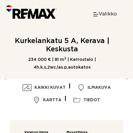
Skip
to
Valikko
content
Kurkelankatu 5 A, Kerava |
Keskusta
2
234 000 € |
81 m
| Kerrostalo |
4h,k,s,2wc,las.p,autokatos
KAIKKI KUVAT
ILMAKUVA
KARTTA
TIEDOT
Velaton hinta
Myyntihinta