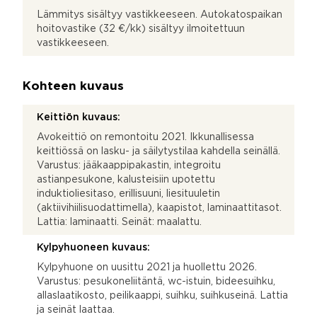
Lämmitys sisältyy vastikkeeseen. Autokatospaikan
hoitovastike (32 €/kk) sisältyy ilmoitettuun
vastikkeeseen.
Kohteen kuvaus
Keittiön kuvaus:
Avokeittiö on remontoitu 2021. Ikkunallisessa
keittiössä on lasku- ja säilytystilaa kahdella seinällä.
Varustus: jääkaappipakastin, integroitu
astianpesukone, kalusteisiin upotettu
induktioliesitaso, erillisuuni, liesituuletin
(aktiivihiilisuodattimella), kaapistot, laminaattitasot.
Lattia: laminaatti. Seinät: maalattu.
Kylpyhuoneen kuvaus:
Kylpyhuone on uusittu 2021 ja huollettu 2026.
Varustus: pesukoneliitäntä, wc-istuin, bideesuihku,
allaslaatikosto, peilikaappi, suihku, suihkuseinä. Lattia
ja seinät laattaa.