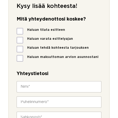
Kysy lisää kohteesta!
Mitä yhteydenottosi koskee?
M
Haluan tilata esitteen
i
t
Haluan varata esittelyajan
ä
Haluan tehdä kohteesta tarjouksen
y
h
Haluan maksuttoman arvion asunnostani
t
e
y
Yhteystietosi
d
e
N
n
i
o
m
t
i
P
t
*
u
o
h
s
e
S
i