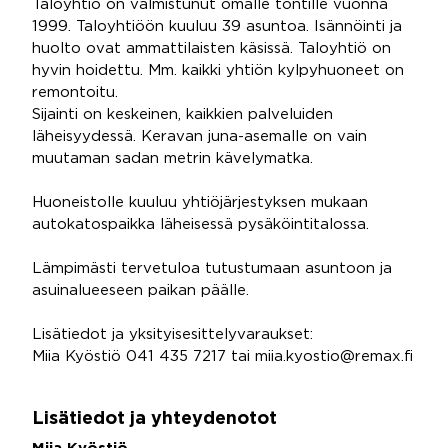
Taloyhtiö on valmistunut omalle tontille vuonna
1999. Taloyhtiöön kuuluu 39 asuntoa. Isännöinti ja
huolto ovat ammattilaisten käsissä. Taloyhtiö on
hyvin hoidettu. Mm. kaikki yhtiön kylpyhuoneet on
remontoitu.
Sijainti on keskeinen, kaikkien palveluiden
läheisyydessä. Keravan juna-asemalle on vain
muutaman sadan metrin kävelymatka.
Huoneistolle kuuluu yhtiöjärjestyksen mukaan
autokatospaikka läheisessä pysäköintitalossa.
Lämpimästi tervetuloa tutustumaan asuntoon ja
asuinalueeseen paikan päälle.
Lisätiedot ja yksityisesittelyvaraukset:
Miia Kyöstiö 041 435 7217 tai miia.kyostio@remax.fi
Lisätiedot ja yhteydenotot