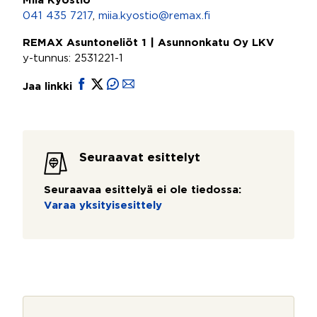
Miia Kyöstiö
041 435 7217
,
miia.kyostio@remax.fi
REMAX Asuntoneliöt 1 | Asunnonkatu Oy LKV
y-tunnus: 2531221-1
Jaa linkki
Seuraavat esittelyt
Seuraavaa esittelyä ei ole tiedossa:
Varaa yksityisesittely