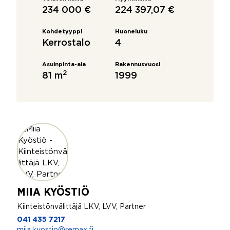
234 000 €
224 397,07 €
Kohdetyyppi
Huoneluku
Kerrostalo
4
Asuinpinta-ala
Rakennusvuosi
2
81 m
1999
MIIA KYÖSTIÖ
Kiinteistönvälittäjä LKV, LVV, Partner
041 435 7217