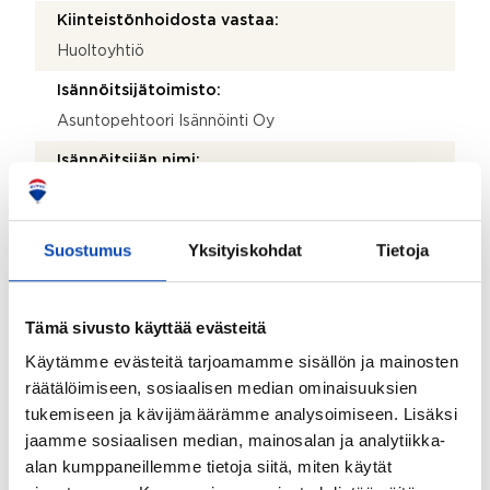
Kiinteistönhoidosta vastaa:
Huoltoyhtiö
Isännöitsijätoimisto:
Asuntopehtoori Isännöinti Oy
Isännöitsijän nimi:
Lauri Lyytinen
Sähköposti:
Suostumus
Yksityiskohdat
Tietoja
isannointi@asuntopehtoori.fi
Katuosoite:
Tämä sivusto käyttää evästeitä
Kauppakatu 14
Käytämme evästeitä tarjoamamme sisällön ja mainosten
Postinumero:
räätälöimiseen, sosiaalisen median ominaisuuksien
33210
tukemiseen ja kävijämäärämme analysoimiseen. Lisäksi
jaamme sosiaalisen median, mainosalan ja analytiikka-
Postitoimipaikka:
alan kumppaneillemme tietoja siitä, miten käytät
Tampere