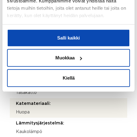
sivustoamme. Kumppanimme voivat yhdistää näitä
Isännöitsijäntodistuksen päivämäärä:
tietoja muihin tietoihin, joita olet antanut heille tai joita on
16.06.2026
kerätty, kun olet käyttänyt heidän palvelujaan.
Valmistumisvuosi:
1999
Salli kaikki
Käyttöönottovuosi:
1999
Muokkaa
Rakennus- ja pintamateriaalit:
Betoni
Kiellä
Kattotyyppi:
Tasakatto
Katemateriaali:
Huopa
Lämmitysjärjestelmä:
Kaukolämpö