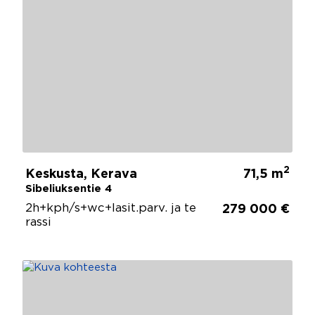
2
Keskusta, Kerava
71,5 m
Sibeliuksentie 4
2h+kph/s+wc+lasit.parv. ja te
279 000 €
rassi