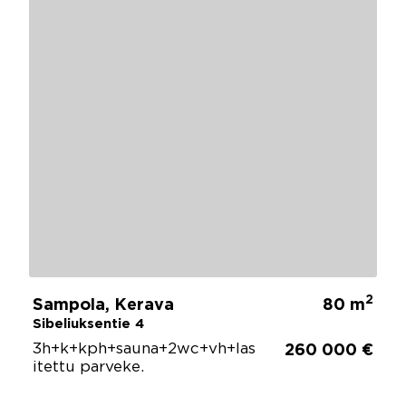
2
Sampola, Kerava
80 m
Sibeliuksentie 4
3h+k+kph+sauna+2wc+vh+las
260 000 €
itettu parveke.