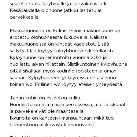
suurelle ruokailuryhmälle ja sohvakalustolle.
Kesäkaudella olohuone jatkuu lasitetulle
parvekkeelle.
Makuuhuoneita on kolme. Pienin makuuhuone on
erotettu olohuoneesta liukuovella. Kaikissa
makuuhuoneissa on kiinteät kaapistot. Lisää
säilytystilaa löytyy taloyhtiön verkkokellarista.
Kylpyhuone on remontoitu vuonna 2021 ja
huollettu aivan hiljattain. Siistikuntoinen kylpyhuone
pitää sisällään myös kodinhoitopisteen ja oman
saunan. Kylpyhuoneen yhteydessä on asunnon
toinen wc. Erillinen wc löytyy eteisen yhteydestä.
Tähän kotiin on esteetön kulku.
Huoneisto on alimmassa kerroksessa, mutta ikkunat
ja parveke eivät ole maantasalla.
Ikkunoita on kahteen ilmansuuntaan, mikä tuo
huoneistoon mukavasti luonnonvaloa.