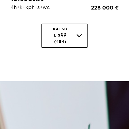
4h+k+kph+s+wc
228 000 €
KATSO
LISÄÄ
(454)