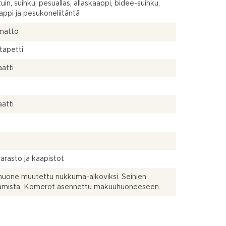
uin, suihku, pesuallas, allaskaappi, bidee-suihku,
aappi ja pesukoneliitäntä
matto
itapetti
atti
atti
arasto ja kaapistot
uone muutettu nukkuma-alkoviksi. Seinien
amista. Komerot asennettu makuuhuoneeseen.