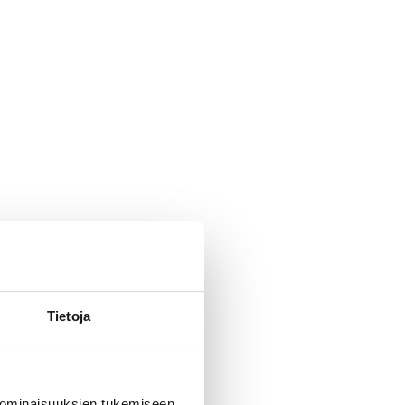
Tietoja
 ominaisuuksien tukemiseen