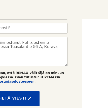
uan, että REMAX-välittäjä on minuun
eydessä. Olen tutustunut REMAXin
tosuojaselosteeseen
.
HETÄ VIESTI