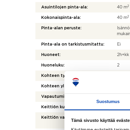
2
Asuintilojen pinta-ala:
40 m
2
Kokonaispinta-ala:
40 m
Pinta-alan peruste:
Isännö
mukai
Pinta-ala on tarkistusmitattu:
Ei
Huoneet:
2h+kk
Huoneluku:
2
Kohteen tyyppi:
Kerros
Kohteen yleiskunto:
Hyvä
Vapautuminen:
Heti
Suostumus
Keittiön kuvaus:
Remon
Keittiön varusteet:
Liesi 
Tämä sivusto käyttää eväste
astia
Käytämme evästeitä tarjoama