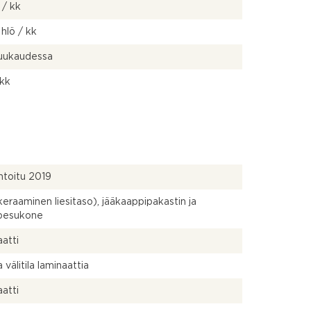
 / kk
 hlö / kk
kuukaudessa
 kk
toitu 2019
(keraaminen liesitaso), jääkaappipakastin ja
npesukone
atti
a välitila laminaattia
atti