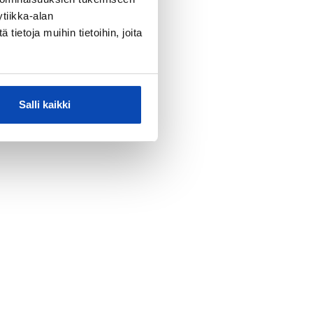
tiikka-alan
ietoja muihin tietoihin, joita
Salli kaikki