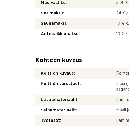
Muu vastike:
5,29 €
Vesimaksu:
24 € /
Saunamaksu:
10 € 
Autopaikkamaksu:
10 € /
Kohteen kuvaus
Keittiön kuvaus:
Remon
Keittiön varusteet:
Liesi 
astia
Lattiamateriaalit:
Lamina
Seinämateriaalit:
Maali j
Työtasot:
Lamina