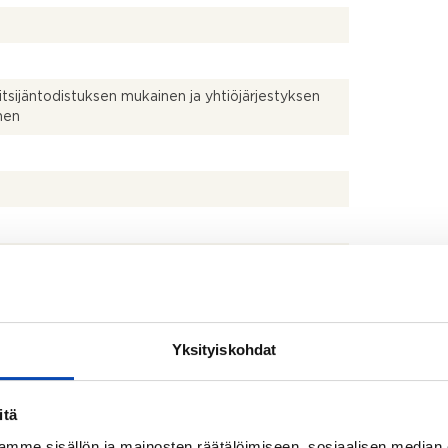
itsijäntodistuksen mukainen ja yhtiöjärjestyksen
nen
talo
Yksityiskohdat
toitu 2019
(keraaminen liesitaso), jääkaappipakastin ja
itä
npesukone
mme sisällön ja mainosten räätälöimiseen, sosiaalisen median