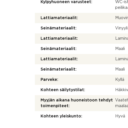
Kylpyhuoneen varusteet:
WC-ist
peilik
Lattiamateriaalit:
Muovi
Seinämateriaalit:
Vinyyl
Lattiamateriaalit:
Lamina
Seinämateriaalit:
Maali
Lattiamateriaalit:
Lamina
Seinämateriaalit:
Maali
Parveke:
Kyllä
Kohteen säilytystilat:
Häkkiv
Myyjän aikana huoneistoon tehdyt
Vaateh
toimenpiteet:
maala
Kohteen yleiskunto:
Hyvä