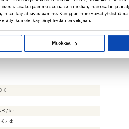
uin, suihku, pesuallas, allaskaappi, bidee-suihku,
iseen. Lisäksi jaamme sosiaalisen median, mainosalan ja analy
aappi ja pesukoneliitäntä
, miten käytät sivustoamme. Kumppanimme voivat yhdistää näitä t
n kerätty, kun olet käyttänyt heidän palvelujaan.
iön pihalle.
Muokkaa
0 €
 € / kk
 € / kk