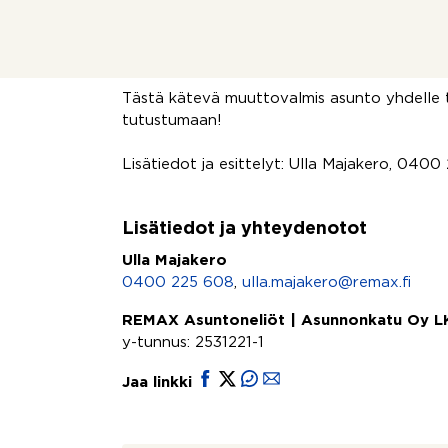
sijaitsevat noin kilometrin etäisyydellä ja r
1,2 km. Bussipysäkki on aivan vieressä, lähik
puolella.
Tästä kätevä muuttovalmis asunto yhdelle ta
tutustumaan!
Lisätiedot ja esittelyt: Ulla Majakero, 040
Lisätiedot ja yhteydenotot
Ulla Majakero
0400 225 608
,
ulla.majakero@remax.fi
REMAX Asuntoneliöt | Asunnonkatu Oy L
y-tunnus: 2531221-1
Jaa linkki