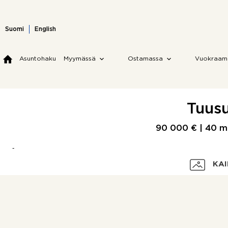
Skip
to
content
Suomi
English
Asuntohaku
Myymässä
Ostamassa
Vuokraam
Tuusu
90 000 € |
40 m
KAI
Velaton hinta
Myyntihinta