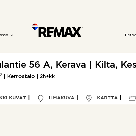
assa
Tieto
lantie 56 A, Kerava | Kilta, Ke
2
| Kerrostalo | 2h+kk
KKI KUVAT
ILMAKUVA
KARTTA
Kohdetyyppi