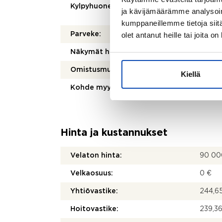
Kylpyhuoneen varusteet:
WC-ist
ja kävijämäärämme analysoim
peilik
kumppaneillemme tietoja siitä
olet antanut heille tai joita o
Parveke:
Kyllä
Näkymät huoneistosta:
Taloyht
Omistusmuoto:
Oma
Kiellä
Kohde myydään vuokrattuna:
Ei
Hinta ja kustannukset
Velaton hinta:
90 00
Velkaosuus:
0 €
Yhtiövastike:
244,65
Hoitovastike:
239,36