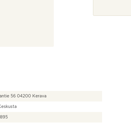
j
a
*
lantie 56 04200 Kerava
 Keskusta
7895