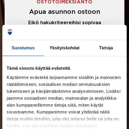
OSTOTOIMEKSIANTO
Apua asunnon ostoon
Eikö hakukriteereihisi sopivaa
asuntoa ole löytynyt? Jännittääkö
asunnon ostotarjouksen tekeminen?
Suostumus
Yksityiskohdat
Tietoja
Välittäjämme auttavat sinua kaikissa
asunnon ostoon liittyvissä asioissa.
Tämä sivusto käyttää evästeitä
Käytämme evästeitä tarjoamamme sisällön ja mainosten
LUE LISÄÄ
räätälöimiseen, sosiaalisen median ominaisuuksien
tukemiseen ja kävijämäärämme analysoimiseen. Lisäksi
jaamme sosiaalisen median, mainosalan ja analytiikka-
alan kumppaneillemme tietoja siitä, miten käytät
sivustoamme. Kumppanimme voivat yhdistää näitä
tietoja muihin tietoihin, joita olet antanut heille tai joita on
kerätty, kun olet käyttänyt heidän palvelujaan.