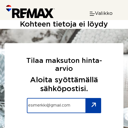
Skip
to
Valikko
content
Kohteen tietoja ei löydy
Tilaa maksuton hinta-
arvio
Aloita syöttämällä
sähköpostisi.