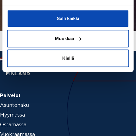
Salli kaikki
Muokkaa
Kiellä
Palvelut
Asuntohaku
Myymässä
Ostamassa
Vuokraamassa