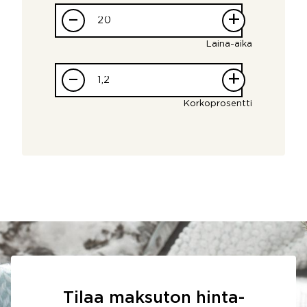
–
+
Laina-aika
–
+
Korkoprosentti
Tilaa maksuton hinta-