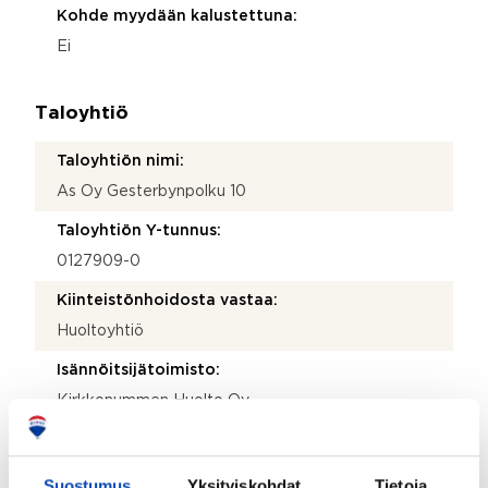
Kohde myydään kalustettuna:
Ei
Taloyhtiö
Taloyhtiön nimi:
As Oy Gesterbynpolku 10
Taloyhtiön Y-tunnus:
0127909-0
Kiinteistönhoidosta vastaa:
Huoltoyhtiö
Isännöitsijätoimisto:
Kirkkonummen Huolto Oy
Valmistumisvuosi:
1975
Suostumus
Yksityiskohdat
Tietoja