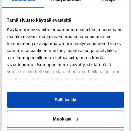
Lämmitysjärjestelmä:
Maalämpö
Tämä sivusto käyttää evästeitä
Hissi:
Käytämme evästeitä tarjoamamme sisällön ja mainosten
Ei
räätälöimiseen, sosiaalisen median ominaisuuksien
tukemiseen ja kävijämäärämme analysoimiseen. Lisäksi
Taloyhtiössä sauna:
jaamme sosiaalisen median, mainosalan ja analytiikka-
Kyllä
alan kumppaneillemme tietoja siitä, miten käytät
Taloyhtiössä on:
sivustoamme. Kumppanimme voivat yhdistää näitä
Kellarikomero ja urheiluvälinevarasto
tietoja muihin tietoihin, joita olet antanut heille tai joita on
kerätty, kun olet käyttänyt heidän palvelujaan.
Onko kohteesta energiatodistusta?:
Kyllä
Salli kaikki
Energialuokka:
E2018
Muokkaa