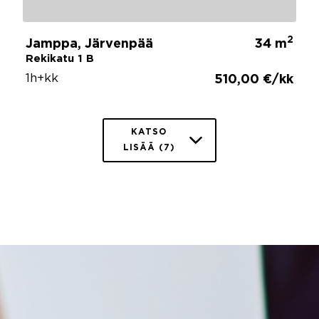
2
Jamppa, Järvenpää
34 m
Rekikatu 1 B
1h+kk
510,00 €/kk
KATSO
LISÄÄ (7)