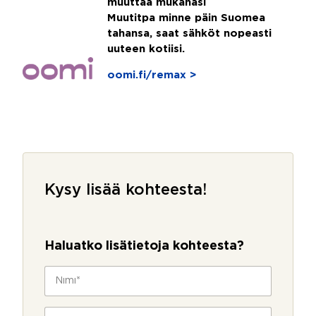
muuttaa mukanasi
Muutitpa minne päin Suomea
tahansa, saat sähköt nopeasti
uuteen kotiisi.
oomi.fi/remax >
Kysy lisää kohteesta!
Haluatko lisätietoja kohteesta?
N
i
m
i
P