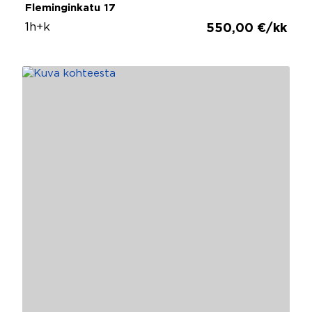
Fleminginkatu 17
1h+k
550,00 €/kk