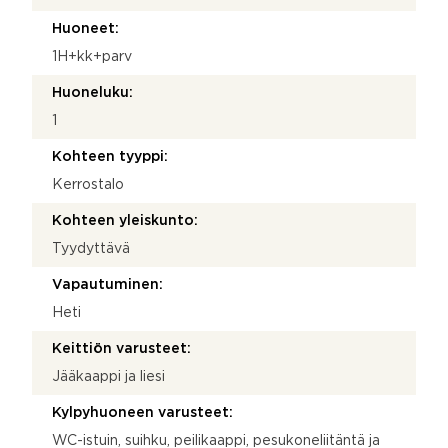
Huoneet:
1H+kk+parv
Huoneluku:
1
Kohteen tyyppi:
Kerrostalo
Kohteen yleiskunto:
Tyydyttävä
Vapautuminen:
Heti
Keittiön varusteet:
Jääkaappi ja liesi
Kylpyhuoneen varusteet:
WC-istuin, suihku, peilikaappi, pesukoneliitäntä ja