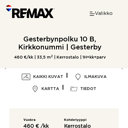
Skip
to
Valikko
content
Gesterbynpolku 10 B,
Kirkkonummi | Gesterby
2
460 €/kk |
33,5 m
| Kerrostalo | 1H+kk+parv
KAIKKI KUVAT
ILMAKUVA
KARTTA
TIEDOT
Vuokra
Kohdetyyppi
460 € /kk
Kerrostalo