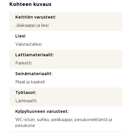
Kohteen kuvaus
Keittiön varusteet:
Jääkaappi ja liesi
Liesi:
Valurautaliesi
Lattiamateriaalit:
Parketti
Seinämateriaalit:
Maali ja kaakeli
Työtasot:
Laminaatti
Kylpyhuoneen varusteet:
WC-istuin, suihku, peilikaappi, pesukoneliitäntä ja
pesukone