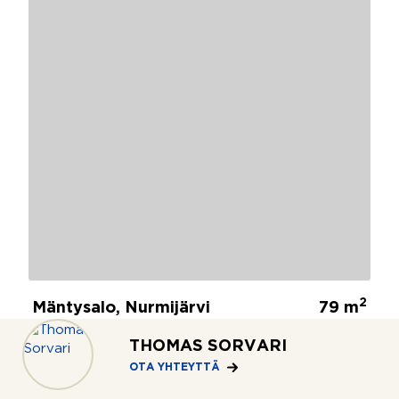
2
Mäntysalo, Nurmijärvi
79 m
Kirkkotie 37
THOMAS SORVARI
3h,avok,kph,s,erill.wc,vh,käytt
179 000 €
öullakko
OTA YHTEYTTÄ