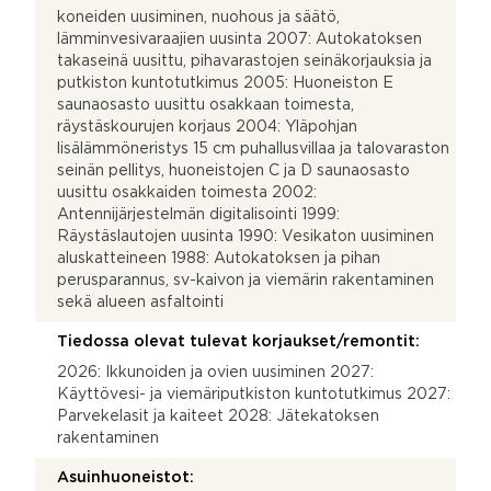
koneiden uusiminen, nuohous ja säätö,
lämminvesivaraajien uusinta 2007: Autokatoksen
takaseinä uusittu, pihavarastojen seinäkorjauksia ja
putkiston kuntotutkimus 2005: Huoneiston E
saunaosasto uusittu osakkaan toimesta,
räystäskourujen korjaus 2004: Yläpohjan
lisälämmöneristys 15 cm puhallusvillaa ja talovaraston
seinän pellitys, huoneistojen C ja D saunaosasto
uusittu osakkaiden toimesta 2002:
Antennijärjestelmän digitalisointi 1999:
Räystäslautojen uusinta 1990: Vesikaton uusiminen
aluskatteineen 1988: Autokatoksen ja pihan
perusparannus, sv-kaivon ja viemärin rakentaminen
sekä alueen asfaltointi
Tiedossa olevat tulevat korjaukset/remontit:
2026: Ikkunoiden ja ovien uusiminen 2027:
Käyttövesi- ja viemäriputkiston kuntotutkimus 2027:
Parvekelasit ja kaiteet 2028: Jätekatoksen
rakentaminen
Asuinhuoneistot: