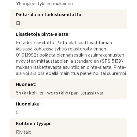
Yhtiöjärjestyksen mukainen
Pinta-ala on tarkistusmitattu:
Ei
Lisätietoja pinta-alasta:
Ei tarkistusmitattu. Pinta-alat saattavat tämän
ikäisissä kohteissa (yhtiö rekisteröity ennen
01.01.1992) poiketa olennaisestikin asuinrakennusten
nykyisten mittaustapojen ja standardien (SFS 5139)
mukaan laskettavasta asuintilojen pinta-alasta. Pinta-
ala voi siis olla edellä mainittua pienempi tai suurempi.
Huoneet:
5h+k+kph+erill.wc+s+khh+par+terassi+var
Huoneluku:
5
Kohteen tyyppi:
Rivitalo