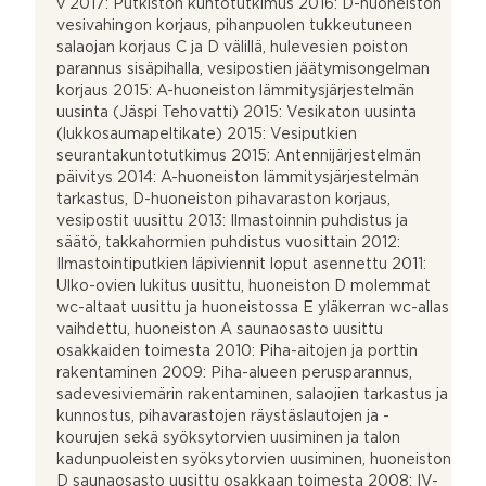
v 2017: Putkiston kuntotutkimus 2016: D-huoneiston
vesivahingon korjaus, pihanpuolen tukkeutuneen
salaojan korjaus C ja D välillä, hulevesien poiston
parannus sisäpihalla, vesipostien jäätymisongelman
korjaus 2015: A-huoneiston lämmitysjärjestelmän
uusinta (Jäspi Tehovatti) 2015: Vesikaton uusinta
(lukkosaumapeltikate) 2015: Vesiputkien
seurantakuntotutkimus 2015: Antennijärjestelmän
päivitys 2014: A-huoneiston lämmitysjärjestelmän
tarkastus, D-huoneiston pihavaraston korjaus,
vesipostit uusittu 2013: Ilmastoinnin puhdistus ja
säätö, takkahormien puhdistus vuosittain 2012:
Ilmastointiputkien läpiviennit loput asennettu 2011:
Ulko-ovien lukitus uusittu, huoneiston D molemmat
wc-altaat uusittu ja huoneistossa E yläkerran wc-allas
vaihdettu, huoneiston A saunaosasto uusittu
osakkaiden toimesta 2010: Piha-aitojen ja porttin
rakentaminen 2009: Piha-alueen perusparannus,
sadevesiviemärin rakentaminen, salaojien tarkastus ja
kunnostus, pihavarastojen räystäslautojen ja -
kourujen sekä syöksytorvien uusiminen ja talon
kadunpuoleisten syöksytorvien uusiminen, huoneiston
D saunaosasto uusittu osakkaan toimesta 2008: IV-