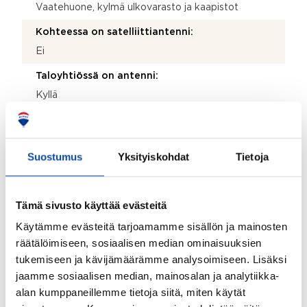
Vaatehuone, kylmä ulkovarasto ja kaapistot
Kohteessa on satelliittiantenni:
Ei
Taloyhtiössä on antenni:
Kyllä
Myyjän aikana huoneistoon tehdyt toimenpiteet:
2003 LVV, 2004 saunaosasto
Suostumus
Yksityiskohdat
Tietoja
Kohteen yleiskunto:
Tyydyttävä
Tämä sivusto käyttää evästeitä
Kohde myydään kalustettuna:
Käytämme evästeitä tarjoamamme sisällön ja mainosten
Ei
räätälöimiseen, sosiaalisen median ominaisuuksien
tukemiseen ja kävijämäärämme analysoimiseen. Lisäksi
Taloyhtiö
jaamme sosiaalisen median, mainosalan ja analytiikka-
alan kumppaneillemme tietoja siitä, miten käytät
Taloyhtiön nimi: