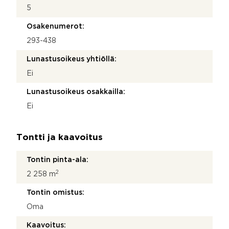
5
Osakenumerot:
293-438
Lunastusoikeus yhtiöllä:
Ei
Lunastusoikeus osakkailla:
Ei
Tontti ja kaavoitus
Tontin pinta-ala:
2
2 258 m
Tontin omistus:
Oma
Kaavoitus: