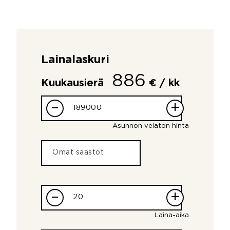
Lainalaskuri
886
Kuukausierä
€ / kk
–
+
Asunnon velaton hinta
–
+
Laina-aika