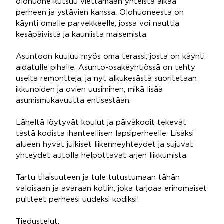
olohuone kutsuu viettämään yhteistä aikaa
perheen ja ystävien kanssa. Olohuoneesta on
käynti omalle parvekkeelle, jossa voi nauttia
kesäpäivistä ja kauniista maisemista.
Asuntoon kuuluu myös oma terassi, josta on käynti
aidatulle pihalle. Asunto-osakeyhtiössä on tehty
useita remontteja, ja nyt alkukesästä suoritetaan
ikkunoiden ja ovien uusiminen, mikä lisää
asumismukavuutta entisestään.
Läheltä löytyvät koulut ja päiväkodit tekevät
tästä kodista ihanteellisen lapsiperheelle. Lisäksi
alueen hyvät julkiset liikenneyhteydet ja sujuvat
yhteydet autolla helpottavat arjen liikkumista.
Tartu tilaisuuteen ja tule tutustumaan tähän
valoisaan ja avaraan kotiin, joka tarjoaa erinomaiset
puitteet perheesi uudeksi kodiksi!
Tiedustelut: