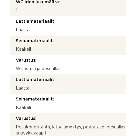
WC:iden lukumäärä:
1
Lattiamateriaalit:
Laatta
Seinämateriaalit:
Kaakeli
Varustus:
WC-istuin ja pesuallas
Lattiamateriaalit:
Laatta
Seinämateriaalit:
Kaakeli
Varustus:
Pesukoneliitäntä, lattialämmitys, pöytätaso, pesuallas
ja pyykkikaapit