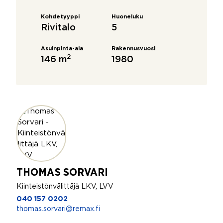
Kohdetyyppi
Huoneluku
Rivitalo
5
Asuinpinta-ala
Rakennusvuosi
2
146 m
1980
THOMAS SORVARI
Kiinteistönvälittäjä LKV, LVV
040 157 0202
thomas.sorvari@remax.fi