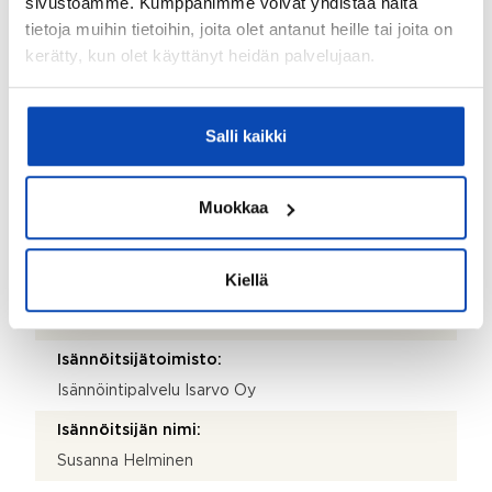
sivustoamme. Kumppanimme voivat yhdistää näitä
As. Oy Vaskomäentie 11
tietoja muihin tietoihin, joita olet antanut heille tai joita on
kerätty, kun olet käyttänyt heidän palvelujaan.
Taloyhtiön Y-tunnus:
0416274-4
Kiinteistötunnus:
Salli kaikki
543-403-6-123
Kiinteistönhoidosta vastaa:
Muokkaa
Asukkaat
Lisätietoja kiinteistönhoidosta:
Kiellä
Omatoiminen kiinteistönhoito. Lumityöt: Lumityöt
Kotikatu Oy
Isännöitsijätoimisto:
Isännöintipalvelu Isarvo Oy
Isännöitsijän nimi:
Susanna Helminen