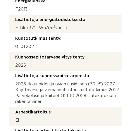
Energialuokka:
F2013
Lisätietoja energiatodistuksesta:
2
E-luku 371 kWh/(m
vuosi)
Kuntotutkimus tehty:
01.01.2021
Kunnossapitotarveselvitys tehty:
2026
Lisätietoja kunnossapitotarpeesta:
2026: Ikkunoiden ja ovien uusiminen (70t €) 2027:
Käyttövesi- ja viemäriputkiston kuntotutkimus 2027:
Parvekelasit ja kaiteet (12t €) 2028: Jätekatoksen
rakentaminen
Asbestikartoitus:
Ei
Lisätietoja asbestikartoituksesta: