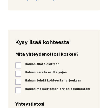
Kysy lisää kohteesta!
Mitä yhteydenottosi koskee?
M
Haluan tilata esitteen
i
t
Haluan varata esittelyajan
ä
Haluan tehdä kohteesta tarjouksen
y
h
Haluan maksuttoman arvion asunnostani
t
e
y
Yhteystietosi
d