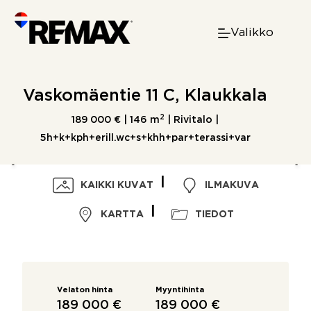
Skip
to
Valikko
content
Vaskomäentie 11 C, Klaukkala
2
189 000 € |
146 m
| Rivitalo |
5h+k+kph+erill.wc+s+khh+par+terassi+var
KAIKKI KUVAT
ILMAKUVA
KARTTA
TIEDOT
Velaton hinta
Myyntihinta
189 000 €
189 000 €