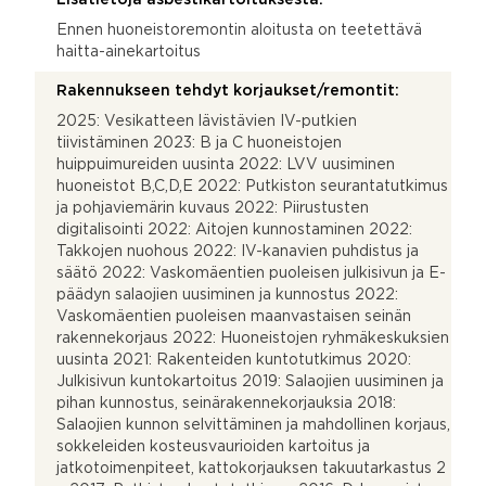
Ennen huoneistoremontin aloitusta on teetettävä
haitta-ainekartoitus
Rakennukseen tehdyt korjaukset/remontit:
2025: Vesikatteen lävistävien IV-putkien
tiivistäminen 2023: B ja C huoneistojen
huippuimureiden uusinta 2022: LVV uusiminen
huoneistot B,C,D,E 2022: Putkiston seurantatutkimus
ja pohjaviemärin kuvaus 2022: Piirustusten
digitalisointi 2022: Aitojen kunnostaminen 2022:
Takkojen nuohous 2022: IV-kanavien puhdistus ja
säätö 2022: Vaskomäentien puoleisen julkisivun ja E-
päädyn salaojien uusiminen ja kunnostus 2022:
Vaskomäentien puoleisen maanvastaisen seinän
rakennekorjaus 2022: Huoneistojen ryhmäkeskuksien
uusinta 2021: Rakenteiden kuntotutkimus 2020:
Julkisivun kuntokartoitus 2019: Salaojien uusiminen ja
pihan kunnostus, seinärakennekorjauksia 2018:
Salaojien kunnon selvittäminen ja mahdollinen korjaus,
sokkeleiden kosteusvaurioiden kartoitus ja
jatkotoimenpiteet, kattokorjauksen takuutarkastus 2