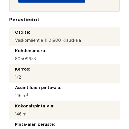
o
j
a
Perustiedot
*
Osoite:
Vaskomäentie 11 01800 Klaukkala
Kohdenumero:
80509653
Kerros:
1/2
Asuintilojen pinta-ala:
2
146 m
Kokonaispinta-ala:
2
146 m
Pinta-alan peruste: