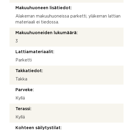
Makuuhuoneen lisätiedot:
Alakerran makuuhuoneissa parketti, yläkerran lattian
materiaali ei tiedossa.
Makuuhuoneiden lukumäärä:
3
Lattiamateriaalit:
Parketti
Takkatiedot:
Takka
Parveke:
Kyllä
Terassi:
Kyllä
Kohteen säilytystilat: