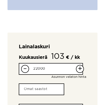
Lainalaskuri
103
Kuukausierä
€ / kk
–
+
Asunnon velaton hinta