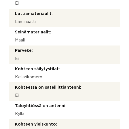
Ei
Lattiamateriaalit:
Laminaatti
Seinämateriaalit:
Maali
Parveke:
Ei
Kohteen säilytystilat:
Kellarikomero
Kohteessa on satelliittiantenni:
Ei
Taloyhtiössä on antenni:
Kyllä
Kohteen yleiskunto: