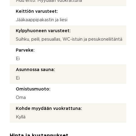
Muu ehto: Myydään vuokrattuna
Keittiön varusteet:
Jääkaappipakastin ja liesi
Kylpyhuoneen varusteet:
Suihku, peili, pesuallas, WC-istuin ja pesukoneliitäntä
Parveke:
Ei
Asunnossa sauna:
Ei
Omistusmuoto:
Oma
Kohde myydään vuokrattuna:
Kyllä
Hinta ja kustannukset