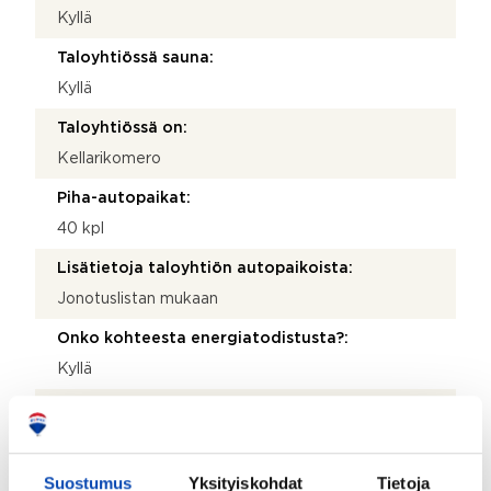
Kyllä
Taloyhtiössä sauna:
Kyllä
Taloyhtiössä on:
Kellarikomero
Piha-autopaikat:
40 kpl
Lisätietoja taloyhtiön autopaikoista:
Jonotuslistan mukaan
Onko kohteesta energiatodistusta?:
Kyllä
Energialuokka:
C2018
Asbestikartoitus:
Suostumus
Yksityiskohdat
Tietoja