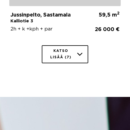
2
Jussinpelto, Sastamala
59,5 m
Kalliotie 3
2h + k +kph + par
26 000 €
KATSO
LISÄÄ (7)