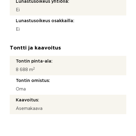
Lunastusoikeus yhtiöllä:
Ei
Lunastusoikeus osakkailla:
Ei
Tontti ja kaavoitus
Tontin pinta-ala:
2
8 688 m
Tontin omistus:
Oma
Kaavoitus:
Asemakaava