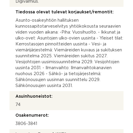
Digivalmius.
Tiedossa olevat tulevat korjaukset/remontit:
Asunto-osakeyhtiön hallituksen
kunnossapitotarveselvitys yhtiökokousta seuraavien
viiden vuoden aikana: -Piha: Vuosihuolto. - Ikkunat ja
ulko-ovet: Asuntojen ulko-ovien uusinta - Yleiset tilat:
Kerrostasojen pinnoitteiden uusinta - Vesi- ja
viemärijärjestelmä: Viemäreiden kuvaus ja sukituksen
suunnitelma 2025. Viemäreiden sukitus 2027.
Vesijohtojen uusimissuunnitelma 2029. Vesijohtojen
uusinta 2031. - Ilmanvaihto: Ilmanvaihtokanavien
nuohous 2026 - Sähkö- ja tietojärjestelmä:
Sähkönousujen uusinnan suunnittelu 2029.
Sähkönousujen uusinta 2031.
Asuinhuoneistot:
74
Osakenumerot:
3806-3841