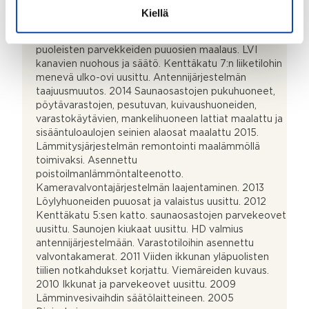
Kenttäkatu 5:n entinen muuntamotila remontoitu
Kiellä
varastotilaksi. Parvekkeiden puisten etukaiteiden
uusinta merenpuoleiselta sivulta ja etupihan
puoleisten parvekkeiden puuosien maalaus. LVI
kanavien nuohous ja säätö. Kenttäkatu 7:n liiketilohin
menevä ulko-ovi uusittu. Antennijärjestelmän
taajuusmuutos. 2014 Saunaosastojen pukuhuoneet,
pöytävarastojen, pesutuvan, kuivaushuoneiden,
varastokäytävien, mankelihuoneen lattiat maalattu ja
sisääntuloaulojen seinien alaosat maalattu 2015.
Lämmitysjärjestelmän remontointi maalämmöllä
toimivaksi. Asennettu
poistoilmanlämmöntalteenotto.
Kameravalvontajärjestelmän laajentaminen. 2013
Löylyhuoneiden puuosat ja valaistus uusittu. 2012
Kenttäkatu 5:sen katto. saunaosastojen parvekeovet
uusittu. Saunojen kiukaat uusittu. HD valmius
antennijärjestelmään. Varastotiloihin asennettu
valvontakamerat. 2011 Viiden ikkunan yläpuolisten
tiilien notkahdukset korjattu. Viemäreiden kuvaus.
2010 Ikkunat ja parvekeovet uusittu. 2009
Lämminvesivaihdin säätölaitteineen. 2005