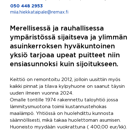
050 448 2953
miia.hiekkataipale@remax.fi
Merellisessä ja rauhallisessa
ympäristössä sijaitseva ja ylimmän
asuinkerroksen hyväkuntoinen
yksiö tarjoaa upeat puitteet niin
ensiasunnoksi kuin sijoitukseen.
Keittiö on remontoitu 2012, jolloin uusittiin myös
kaikki pinnat ja tilava kylpyhuone on saanut täysin
uuden ilmeen vuonna 2024.
Omalle tontille 1974 rakennettu taloyhtiö jossa
lämmitysmuotona toimii kustannustehokas
maalämpö. Yhtiössä on huolehdittu kunnosta
säännöllisesti, mikä takaa huolettoman asumisen.
Huoneisto myydään vuokrattuna ( 400,00 eur/kk).