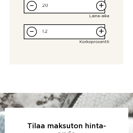
–
+
Laina-aika
–
+
Korkoprosentti
Tilaa maksuton hinta-