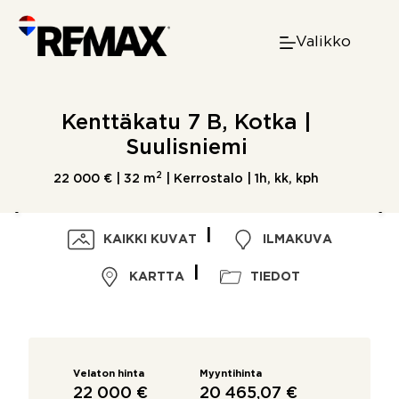
Skip
to
Valikko
content
Kenttäkatu 7 B, Kotka |
Suulisniemi
2
22 000 € |
32 m
| Kerrostalo | 1h, kk, kph
KAIKKI KUVAT
ILMAKUVA
KARTTA
TIEDOT
Velaton hinta
Myyntihinta
22 000 €
20 465,07 €