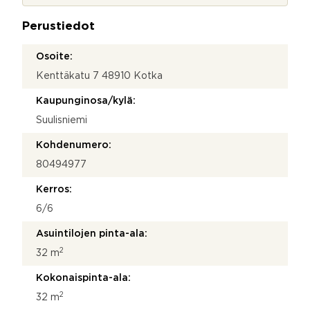
j
a
a
t
Perustiedot
*
k
o
Osoite:
Kenttäkatu 7 48910 Kotka
Kaupunginosa/kylä:
Suulisniemi
Kohdenumero:
80494977
Kerros:
6/6
Asuintilojen pinta-ala:
2
32 m
Kokonaispinta-ala:
2
32 m