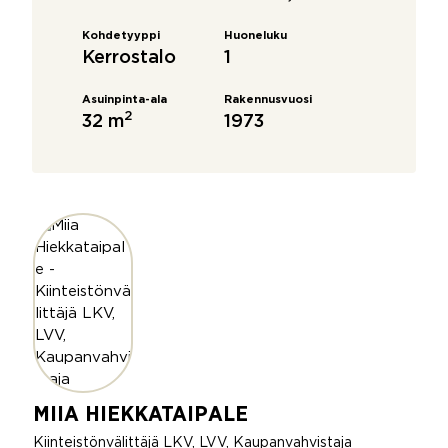
Kohdetyyppi
Huoneluku
Kerrostalo
1
Asuinpinta-ala
Rakennusvuosi
2
32 m
1973
MIIA HIEKKATAIPALE
Kiinteistönvälittäjä LKV, LVV, Kaupanvahvistaja